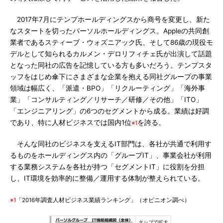
2017年7月にテンプホールディングスから商号を変更し、新た
なスタートを切ったパーソルホールディングス。Appleの共同創
業者であるスティーブ・ウォズニアック氏、そして86歳の現役モ
デルとして知られるカルメン・デロリフィチェ氏が出演して話題
となった同社の広告を記憶している方も多いだろう。テンプスタ
ッフをはじめ傘下にさまざまな企業を抱える同社グループの事業
領域は幅広く、「派遣・BPO」「リクルーティング」「海外事
業」「コンサルティング／リサーチ／研修／その他」「ITO」
「エンジニアリング」の6つのセグメントから成る。業績は好調
であり、特に人材ビジネスでは国内1位
を誇る。
※1
そんな同社のビジネスを支えるIT部門は、各社が共通で利用す
るものをホールディングス内の「グループIT」、事業会社が利用
する業務システムを各社が持つ「セグメントIT」に役割を分担
し、IT環境を効率的に整備／運用する体制が整えられている。
※1
「2016年調査人材ビジネス業績ランキング」（オピニオン調べ）