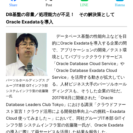
Share
Post
LINE
Hatena
DB基盤の容量／処理能力が不足！ その解決策として
Oracle Exadataを導入
データベース基盤の性能向上などを目
的にOracle Exadataを導入する企業の間
で、アプリケーションの開発／テスト環
境としてパブリッククラウドサービス
「Oracle Database Cloud Service」や
「Oracle Database Exadata Cloud
Service」を活用する動きが拡大してい
パーソルホールディングス グ
る。人材ビジネス大手のパーソルホール
ループIT本部 GITインフラ部
ディングスも、そうした企業の1社だ。
システムインフラ室の佐藤隆
一氏
2017年8月に開催された「Oracle
Database Leaders Club Tokyo」における講演「クラウドファー
スト宣言！クラウド活用による開発効率向上への挑戦～Exadata
Cloud 使ってみました～」において、同社グループIT本部 GITイ
ンフラ部 システムインフラ室の佐藤隆一氏が、Oracle Exadata
の導入に際して両サービスを活用した結果を報告した。