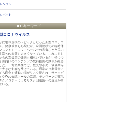
レンタル
ロボット
HOTキーワード
型コロナウイルス
かに地球規模のトピックとなった新型コロナウ
ス。健康被害も心配だが、全国規模での臨時休
マスクやトイレットペーパーの品薄など市民の
生活への影響も大きくなっている。これに対し
からの支援策の発表も相次いでいるが、特に今
子供向けのコンテンツの無料提供の動きが顕著
うだ。一方産業面では、観光や小売、飲食業等
に大きな影響を受けている。通常の企業運営に
ても面会や通勤の場がリスク視され、サーモグ
ィやWeb会議ツールの活用、テレワークの実現
テクノロジーによるリスク回避策への注目が高
ている。