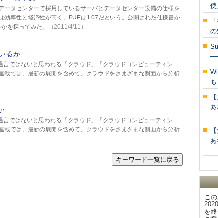
使
データセンターで採用しているサーバとデータセンター設備の仕様を
効率性と経済性が高く、PUEは1.07だという。公開された仕様書か
「
るかを探ってみた。
（2011/4/11）
の
S
いるか
―
も過言ではないと思われる「クラウド」「クラウドコンピューティン
W
連載では、最新の展開を含めて、クラウドをさまざまな側面から分析
も
【
あ
か
も過言ではないと思われる「クラウド」「クラウドコンピューティン
連載では、最新の展開を含めて、クラウドをさまざまな側面から分析
【
あ
キーワード一覧に戻る
この
20
を終