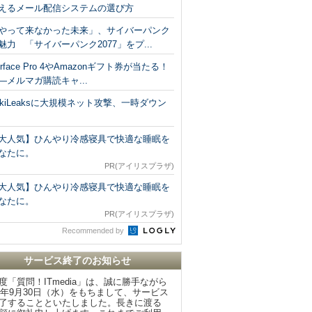
えるメール配信システムの選び方
やって来なかった未来」、サイバーパンク
魅力 「サイバーパンク2077」をプ...
urface Pro 4やAmazonギフト券が当たる！
―メルマガ購読キャ...
ikiLeaksに大規模ネット攻撃、一時ダウン
大人気】ひんやり冷感寝具で快適な睡眠を
なたに。
PR(アイリスプラザ)
大人気】ひんやり冷感寝具で快適な睡眠を
なたに。
PR(アイリスプラザ)
Recommended by
サービス終了のお知らせ
度「質問！ITmedia」は、誠に勝手ながら
20年9月30日（水）をもちまして、サービス
了することといたしました。長きに渡る