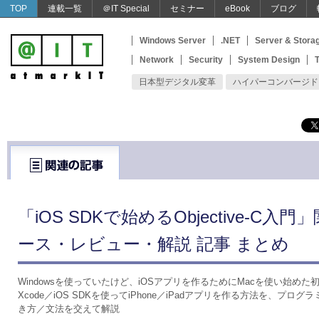
TOP
連載一覧
＠IT Special
セミナー
eBook
ブログ
Windows Server
.NET
Server & Stora
Network
Security
System Design
T
日本型デジタル変革
ハイパーコンバージド
「iOS SDKで始めるObjective-C入
ース・レビュー・解説 記事 まとめ
Windowsを使っていたけど、iOSアプリを作るためにMacを使い始め
Xcode／iOS SDKを使ってiPhone／iPadアプリを作る方法を、プログラミ
き方／文法を交えて解説