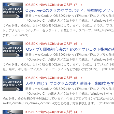
iOS SDKで始めるObjective-C入門（7）：
Objective-Cのクラスやプロパティ、特徴的なメ
開発ツールXcode／iOS SDKを使ってiPhone／iPadアプ
「Objective-C」の書き方／文法を交えて解説。「Windows
にMacを使い始めた」という初心者を対象にしています。今回は、クラス、プロ
ト、アクセサー（ゲッター、セッター）、引数とラベ、スコープ、selfとsupe
ます。
（2014/4/9）
iOS SDKで始めるObjective-C入門（6）：
iOSアプリ開発初心者のためのオブジェクト指向の
開発ツールXcode／iOS SDKを使ってiPhone／iPadアプ
「Objective-C」の書き方／文法を交えて解説。「Windows
にMacを使い始めた」という初心者を対象にしています。今回は、オブジェクト
化、継承、ポリモーフィズム、オーバーライドなどの使い方について。
（2014/3
iOS SDKで始めるObjective-C入門（5）：
人生と同じ？ プログラムの式と演算子、制御文を
開発ツールXcode／iOS SDKを使ってiPhone／iPadアプ
「Objective-C」の書き方／文法を交えて解説。Windowsを
Macを使い始めた初心者を対象にしています。今回はプログラミングに欠かせない
switch／while／for／break／continue文などの使い方を解説します。
（2013/6/1
iOS SDKで始めるObjective-C入門（4）：