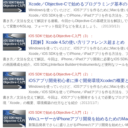
Xcode／Objective-Cで始めるプログラミング基本
Windowsを使っていたけど、iOSアプリを作るためにMacを
Xcode／iOS SDKを使ってiPhone／iPadアプリを作る方法を、
書き方／文法を交えて解説する連載。今回からObjective-Cの基礎文法を解説
して変数やNSLog、フォーマット指定子などを覚えましょう。
（2013/3/13）
iOS SDKで始めるObjective-C入門（3）：
【図解】Xcode 4.5の使い方リファレンス超まとめ
Windowsを使っていたけど、iOSアプリを作るためにMacを
Xcode／iOS SDKを使ってiPhone／iPadアプリを作る方法を、
書き方／文法を交えて解説。今回は、iPhone／iPadアプリ開発に必要なiOS SD
の画面構成を紹介。iOS SDKはInterface BuilderやInstrumentsなど便利なツ
iOS SDKで始めるObjective-C入門（2）：
iOSアプリ開発初心者に捧ぐ開発環境Xcodeの概
Windowsを使っていたけど、iOSアプリを作るためにMacを
Xcode／iOS SDKを使ってiPhone／iPadアプリを作る方法を、
書き方／文法を交えて解説。今回は、iOSアプリを開発するうえで必要なプログラミング
境「Xcode」の概要、環境構築の仕方などを紹介
（2012/11/7）
iOS SDKで始めるObjective-C入門（1）：
WinユーザーがiPhoneアプリ開発を始めるためのM
新製品発表でさらに盛り上がるiPhoneのアプリ開発を始めたいM