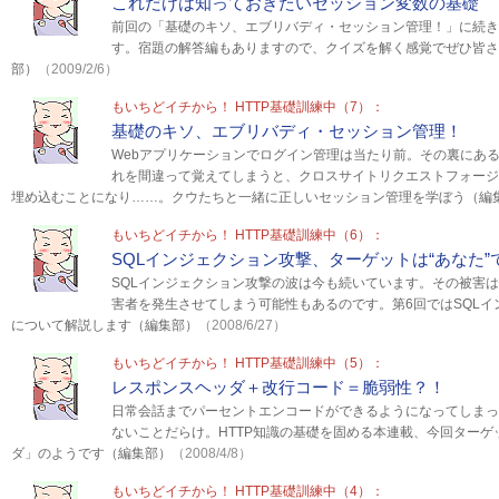
これだけは知っておきたいセッション変数の基礎
前回の「基礎のキソ、エブリバディ・セッション管理！」に続き
す。宿題の解答編もありますので、クイズを解く感覚でぜひ皆さ
部）
（2009/2/6）
もいちどイチから！ HTTP基礎訓練中（7）：
基礎のキソ、エブリバディ・セッション管理！
Webアプリケーションでログイン管理は当たり前。その裏にあ
れを間違って覚えてしまうと、クロスサイトリクエストフォージ
埋め込むことになり……。クウたちと一緒に正しいセッション管理を学ぼう（編
もいちどイチから！ HTTP基礎訓練中（6）：
SQLインジェクション攻撃、ターゲットは“あなた”
SQLインジェクション攻撃の波は今も続いています。その被害
害者を発生させてしまう可能性もあるのです。第6回ではSQL
について解説します（編集部）
（2008/6/27）
もいちどイチから！ HTTP基礎訓練中（5）：
レスポンスヘッダ＋改行コード＝脆弱性？！
日常会話までパーセントエンコードができるようになってしまっ
ないことだらけ。HTTP知識の基礎を固める本連載、今回ター
ダ」のようです（編集部）
（2008/4/8）
もいちどイチから！ HTTP基礎訓練中（4）：