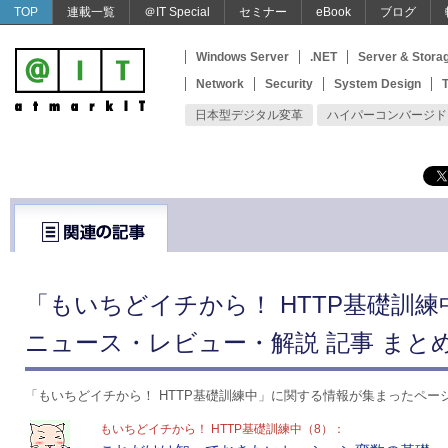
TOP
連載一覧
＠IT Special
セミナー
eBook
ブログ
Windows Server
.NET
Server & Stora
Network
Security
System Design
T
日本型デジタル変革
ハイパーコンバージド
「もいちどイチから！ HTTP基礎訓
ニュース・レビュー・解説 記事 まと
「もいちどイチから！ HTTP基礎訓練中」に関する情報が集まったペー
もいちどイチから！ HTTP基礎訓練中（8）：