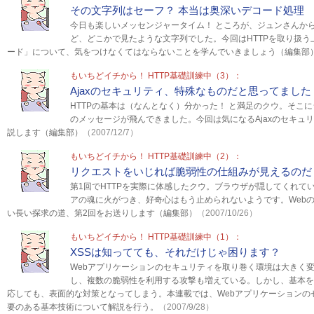
その文字列はセーフ？ 本当は奥深いデコード処理
今日も楽しいメッセンジャータイム！ ところが、ジュンさんか
ど、どこかで見たような文字列でした。今回はHTTPを取り扱
ード」について、気をつけなくてはならないことを学んでいきましょう（編集部
もいちどイチから！ HTTP基礎訓練中（3）：
Ajaxのセキュリティ、特殊なものだと思ってました
HTTPの基本は（なんとなく）分かった！ と満足のクウ。そこ
のメッセージが飛んできました。今回は気になるAjaxのセキュ
説します（編集部）
（2007/12/7）
もいちどイチから！ HTTP基礎訓練中（2）：
リクエストをいじれば脆弱性の仕組みが見えるのだ
第1回でHTTPを実際に体感したクウ。ブラウザが隠してくれて
アの魂に火がつき、好奇心はもう止められないようです。Webの
い長い探求の道、第2回をお送りします（編集部）
（2007/10/26）
もいちどイチから！ HTTP基礎訓練中（1）：
XSSは知ってても、それだけじゃ困ります？
Webアプリケーションのセキュリティを取り巻く環境は大きく
し、複数の脆弱性を利用する攻撃も増えている。しかし、基本を
応しても、表面的な対策となってしまう。本連載では、Webアプリケーションの
要のある基本技術について解説を行う。
（2007/9/28）