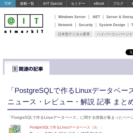
TOP
連載一覧
＠IT Special
セミナー
eBook
ブログ
Windows Server
.NET
Server & Stora
Network
Security
System Design
T
日本型デジタル変革
ハイパーコンバージド
「PostgreSQLで作るLinuxデータ
ニュース・レビュー・解説 記事 まと
「PostgreSQLで作るLinuxデータベース」に関する情報が集まったペー
PostgreSQLで作るLinuxデータベース（3）：