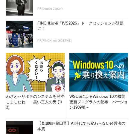
postgres
=>
PR(dentsu Japan)
postgres=> の部分がpsqlのプロンプトとなりま
FINCHI主催「IVS2026」トークセッションが話題
す。
に！
データベースオブジェクトを操作する
PR(FINCHI on GOETHE)
psqlのコマンドラインから操作して、どんなデ
ータベースオブジェクトがあるか表示してみまし
ょう。
postgres
=>
Couldn
't find any tables, sequences or 
indices!
わざとハリボテのシステムを発注
WSUSによるWindows 10の機能
上記のメッセージが出た場合、データベース内
しましたね――黒い三人の男 (1/
更新プログラムの配布－バージョ
にオブジェクトは存在しません。データベース作
3)
ン1909版－
成直後なので当然のことです。では、テーブルを
作成してみましょう。
【見城徹×藤田晋】AI時代でも変わらない経営者の
本質