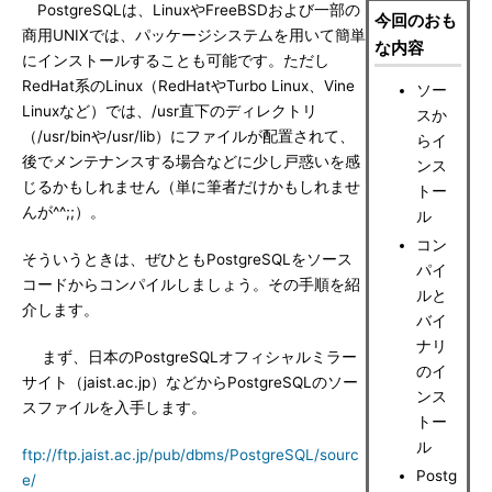
PostgreSQLは、LinuxやFreeBSDおよび一部の
今回のおも
商用UNIXでは、パッケージシステムを用いて簡単
な内容
にインストールすることも可能です。ただし
RedHat系のLinux（RedHatやTurbo Linux、Vine
ソー
Linuxなど）では、/usr直下のディレクトリ
スか
（/usr/binや/usr/lib）にファイルが配置されて、
らイ
後でメンテナンスする場合などに少し戸惑いを感
ンス
じるかもしれません（単に筆者だけかもしれませ
トー
んが^^;;）。
ル
コン
そういうときは、ぜひともPostgreSQLをソース
パイ
コードからコンパイルしましょう。その手順を紹
ルと
介します。
バイ
ナリ
まず、日本のPostgreSQLオフィシャルミラー
のイ
サイト（jaist.ac.jp）などからPostgreSQLのソー
ンス
スファイルを入手します。
トー
ル
ftp://ftp.jaist.ac.jp/pub/dbms/PostgreSQL/sourc
Postg
e/