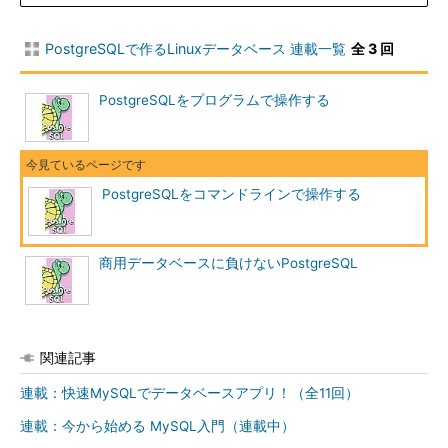
きにパッチを適用しておきます。
上記のコマンドを実行した状態では、
PostgreSQLで作るLinuxデータベース 連載一覧
全 3 回
PostgreSQLが/usr/local/pgsql以下にインストー
ルされます。
PostgreSQLをプログラムで操作する
PostgreSQLの初期化
PostgreSQLをインストールしたら、最初に一
度だけ以下のコマンドで初期化を行う必要があり
PostgreSQLをコマンドラインで操作する
ます（パッケージからインストールした場合も同
様）。
商用データベースに負けないPostgreSQL
$ initdb
初期化を行ったら、データベースを作成してみ
ましょう。ただし、この処理を行う前に
関連記事
postmasterを起動しておく必要があります。次の
連載：快速MySQLでデータベースアプリ！（全11回）
ようにして、デーモンモードで起動しておきまし
ょう。
連載：今から始める MySQL入門（連載中）