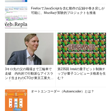
表示されます。
FirefoxでJavaScriptを含む動作の記録や巻き戻しが
postgres
=>
select
*
from
 tests
;
可能に、Mozillaが実験的プロジェクトを推進
ERROR
:
 tests
:
Table
 does 
not
 exist
.
最後にpsqlを終了しましょう。終了のコマンド
は“\q”です。
postgres
=>
[
postgres@micky pgsql
]
$
上記のようにOSのプロンプトが表示され、psql
は終了します。
3キロ先の父の職場まで三輪車で
第235回 Intelの量子ビット制御チ
走破 内向的で行動派なアイスラ
ップが量子コンピュータ格差を生
psqlで使えるコマンド一覧
ンド生まれのCTOが東京工業大学
む？
を選んだ理由 (1/2)
psqlで使えるコマンドを確認したい場合、“\?”コ
オートエンコーダー（Autoencoder）とは？
マンドを使用します。ここでは、そのとき表示さ
れる内容を示しておきます。
postgres
=>
 \?
