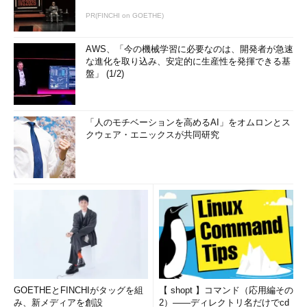
postgres
=>
 create table test 
(
 shainno 
int
,
shimei text
);
PR(FINCHI on GOETHE)
CREATE
AWS、「今の機械学習に必要なのは、開発者が急速
テーブルtestが作成されました。もし、intなど
な進化を取り込み、安定的に生産性を発揮できる基
盤」 (1/2)
のスペルを間違った場合などは以下のメッセージ
が表示されて、テーブル作成に失敗してしまいま
す。
「人のモチベーションを高めるAI」をオムロンとス
クウェア・エニックスが共同研究
postgres
=>
 create table test 
(
 shainno 
number
,
shimei text
);
ERROR
:
Unable
 to locate type name 
'number'
in
 catalog
エラーが出なければ、テーブルが作成されたか
どうか確認してみましょう。
postgres
=>
Database
=
+------------------+---------------------
GOETHEとFINCHIがタッグを組
【 shopt 】コマンド（応用編その
-------------+----------+
み、新メディアを創設
2）――ディレクトリ名だけでcd