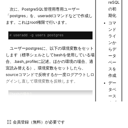
reSQL
の初
次に、PostgreSQL管理用専用ユーザー
期化
「postgres」を、useraddコマンドなどで作成し
ます。これはroot権限で行います。
コマ
ンド
# useradd -g users postgres
ライ
ンか
ユーザーpostgresに、以下の環境変数をセット
らデ
します（標準シェルとしてbashを使用している場
ータ
合、.bash_profileに記述。ほかの環境の場合、適
ベー
宜読み替える）。環境変数をセットしたら、
スを
sourceコマンドで反映するか一度ログアウトしロ
作成
グインし直して環境変数を反映します。
デー
タベ
[
bash
の場合]
ース
export
 POSTGRES_HOME
=
/usr/
local
/
オブ
export
 PGLIB
=
$POSTGRES_HOME
/
ジェ
export
 PGDATA
=
$POSTGRES_HOME
/
クト
export
会員登録（無料）が必要です
を操
MANPATH
=
"$MANPATH"
:
$POSTGRES_HOME
/