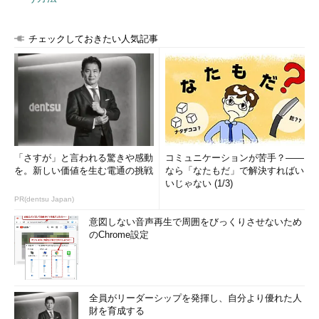
では、実際にpsqlを起動してみましょう。
チェックしておきたい人気記事
$ psql 
[データベース名]
データベース名は、ユーザー名と同一名称を付
けた場合、psqlでは省略してオープンすることが
可能です。psqlを起動すると、次のようなメッセ
ージが表示されるはずです。
Welcome
 to the POSTGRESQL interactive sql 
「さすが」と言われる驚きや感動
コミュニケーションが苦手？――
を。新しい価値を生む電通の挑戦
monitor
:
なら「なたもだ」で解決すればい
いじゃない (1/3)
Please
 read the file COPYRIGHT 
for
copyright terms 
of
PR(dentsu Japan)
[
PostgreSQL
6.5
.
3
 on i686
-
pc
-
linux
-
gnu
,
意図しない音声再生で周囲をびっくりさせないため
compiled 
by
 gcc 
2.95
.
2
]
のChrome設定
type \? 
for
 help on slash commands

type \q to quit

type \g 
or
 terminate 
with
 semicolon to 
全員がリーダーシップを発揮し、自分より優れた人
You
 are currently connected to the 
財を育成する
database
:
 postgres
