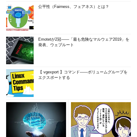
\E 
[<
fname
>]
--
 edit the current query 
公平性（Fairness、フェアネス）とは？
buffer 
or
<fname>
,
and
 execute

\f 
[<
sep
>]
--
 change field separater 
(
currently 
'|'
)
\g 
[<
fname
>]
[|<
cmd
>]
--
 send query to 
backend 
[
and
 results 
in
<fname>
or
 pipe
]
\h 
[<
cmd
>]
--
 help on syntax 
of
 sql 
Emotetが2冠――「最も危険なマルウェア2019」を
commands
,
*
for
 all commands

発表、ウェブルート
\H 
--
 toggle html3 output 
(
currently off
)
\i 
<fname>
--
 read 
and
 execute queries 
from
 filename

\l 
--
 list all databases

【 vgexport 】コマンド――ボリュームグループを
\m 
--
 toggle monitor
-
like table display 
エクスポートする
(
currently off
)
\o 
[<
fname
>]
[|<
cmd
>]
--
 send all query 
results to stdout
,
<fname>
,
or
 pipe

\p 
--
print
 the current query buffer

\q 
--
 quit

\r 
--
 reset
(
clear
)
 the query buffer

\s 
[<
fname
>]
--
print
 history 
or
 save it 
in
<fname>
\t 
--
 toggle table headings 
and
 row count 
(
currently on
)