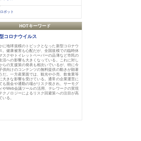
ロボット
HOTキーワード
型コロナウイルス
かに地球規模のトピックとなった新型コロナウ
ス。健康被害も心配だが、全国規模での臨時休
マスクやトイレットペーパーの品薄など市民の
生活への影響も大きくなっている。これに対し
からの支援策の発表も相次いでいるが、特に今
子供向けのコンテンツの無料提供の動きが顕著
うだ。一方産業面では、観光や小売、飲食業等
に大きな影響を受けている。通常の企業運営に
ても面会や通勤の場がリスク視され、サーモグ
ィやWeb会議ツールの活用、テレワークの実現
テクノロジーによるリスク回避策への注目が高
ている。