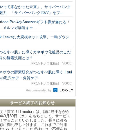
やって来なかった未来」、サイバーパンク
魅力 「サイバーパンク2077」をプ...
urface Pro 4やAmazonギフト券が当たる！
―メルマガ購読キャ...
ikiLeaksに大規模ネット攻撃、一時ダウン
つるすべ肌」に導くカネボウ化粧品のこだ
りの酵素洗顔とは？
PR(カネボウ化粧品｜VOCE)
ネボウの酵素研究がつるすべ肌に導く！sui
aiの毛穴ケア・角質ケア
PR(カネボウ化粧品｜VOCE)
Recommended by
サービス終了のお知らせ
度「質問！ITmedia」は、誠に勝手ながら
20年9月30日（水）をもちまして、サービス
了することといたしました。長きに渡る
顧に御礼申し上げます。これまでご利用
だいてまいりました皆様にはご不便をお