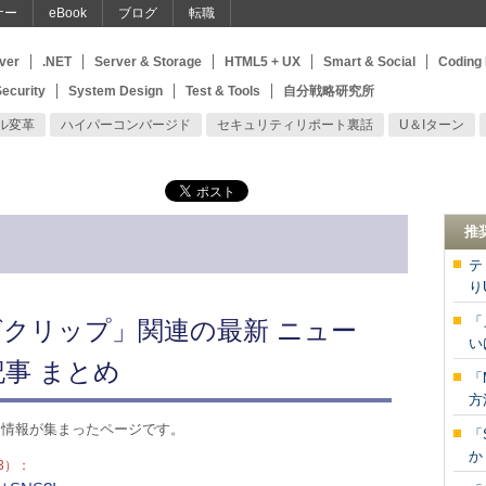
ナー
eBook
ブログ
転職
ver
.NET
Server & Storage
HTML5 + UX
Smart & Social
Coding
ecurity
System Design
Test & Tools
自分戦略研究所
ル変革
ハイパーコンバージド
セキュリティリポート裏話
U＆Iターン
推
テ
り
「
クリップ」関連の最新 ニュー
い
事 まとめ
「
方
る情報が集まったページです。
「
か
3）：