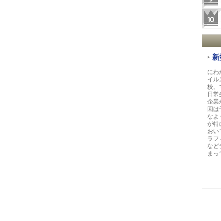
新
にわ
イル
校、
日常
企業
回は
なよ
が特
おい
ラフ
など
まっ