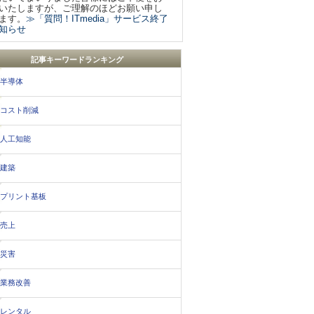
いたしますが、ご理解のほどお願い申し
ます。
≫「質問！ITmedia」サービス終了
知らせ
記事キーワードランキング
半導体
コスト削減
人工知能
建築
プリント基板
売上
災害
業務改善
レンタル