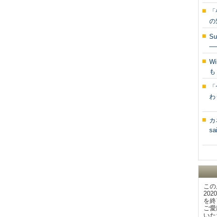
「
の
S
―
W
も
「
わ
カ
s
この
20
を終
ご愛
いた