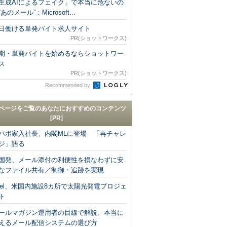
生成AIによるフェイク」で本当に危ないの
あのメール”：Microsoft...
日働ける単発バイト求人サイト
PR(ショットワークス)
期・単発バイトを始めるならショットワー
ス
PR(ショットワークス)
Recommended by
ページをご覧のあなたにおすすめのコンテンツ
[PR]
パボ家入社長、内閣MLに登場 「再チャレ
ジ」語る
国発、メール添付の利便性を損なわずに安
なファイル共有／制御・追跡を実現
ntel、米国内施設8カ所で太陽光発電プロジェ
ト
ールマガジン運用者の目線で解説、本当に
えるメール配信システムの選び方