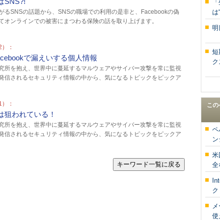
NS?!
「
るSNSの話題から、SNSの職場での利用の是非と、Facebookの偽
は“
てオンラインでの被害にまつわる保険の話を取り上げます。
明
2）：
短
cebookで漏えいする個人情報
ク
究所を抱え、世界中に蔓延するマルウェアやサイバー攻撃を常に監視
発信されるセキュリティ情報の中から、気になるトピックをピックア
1）：
この
は狙われている！
究所を抱え、世界中に蔓延するマルウェアやサイバー攻撃を常に監視
ペ
発信されるセキュリティ情報の中から、気になるトピックをピックア
ン
米
キーワード一覧に戻る
全
I
ク
メ
使