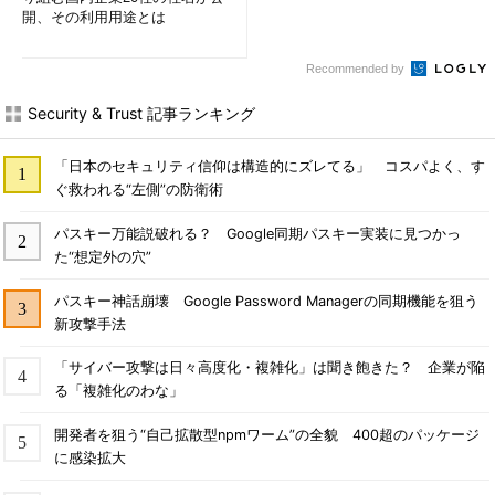
開、その利用用途とは
Recommended by
Security & Trust 記事ランキング
「日本のセキュリティ信仰は構造的にズレてる」 コスパよく、す
ぐ救われる“左側”の防衛術
パスキー万能説破れる？ Google同期パスキー実装に見つかっ
た“想定外の穴”
パスキー神話崩壊 Google Password Managerの同期機能を狙う
新攻撃手法
「サイバー攻撃は日々高度化・複雑化」は聞き飽きた？ 企業が陥
る「複雑化のわな」
開発者を狙う“自己拡散型npmワーム”の全貌 400超のパッケージ
に感染拡大