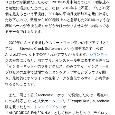
リはわずか数種だったのが、2011年12月中旬までに1000種以上へ
と急激に増加したとのこと。なお、2012年末に不正アプリが12万
個を超えるという予測は、2011年の平均月次増加率を元に計算し
た数字なので、数種から1000種以上へと急増した2011年のような
増加ペースが今後も続くかどうかは分かりませんが、納得のでき
るデータではあります。
2012年に入って発覚したスマートフォン狙いの不正アプリとし
ては、「Stevens Creek Software」という開発者名で、公式
Androidマーケットで公開されたアプリがあります。
シマンテッ
ク
の報告によると、同アプリがインストール中に要求する許可は
「インターネットへのフルアクセス」のみですが、インストール
プロセスの途中で登場するボタンをタップするとブラウザが開
き、最終的にオンラインの在宅ワークを宣伝するサイトが表示さ
れるとのことです。
また、同じく公式Androidマーケットで発覚したのは、現在iOS
にのみ対応している人気ゲームアプリ「Temple Run」のAndroid
版を装ったもの。
トレンドマイクロ
が
「ANDROIDOS_FAKERUN.A」として検出したもので、デベロッ