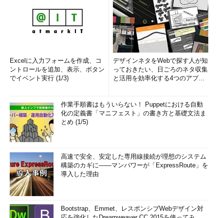
Excelに入力フォームを作成、コ
デザインネタをWebで探す人が知
ントロールを追加、表示、ボタン
っておきたい、日ごろのネタ収集
でイベント実行 (1/3)
と活用を効率化する4つのアプリ
(1/3)
作業手順書はもういらない！ Puppetにおける自動
化の定義書「マニフェスト」の書き方と基礎文法ま
とめ (1/5)
高速で安全、安定した専用線接続が理想のシステム
構築のカギに――マンパワーが「ExpressRoute」を
導入した理由
Bootstrap、Emmet、レスポンシブWebデザイン対
応を強化したDreamweaver CC 2015を使ってみ...