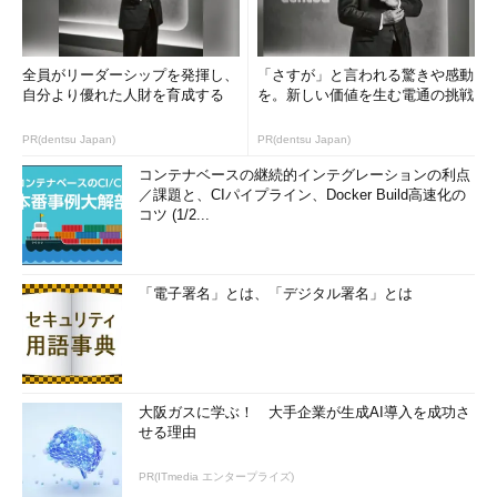
全員がリーダーシップを発揮し、
「さすが」と言われる驚きや感動
自分より優れた人財を育成する
を。新しい価値を生む電通の挑戦
PR(dentsu Japan)
PR(dentsu Japan)
コンテナベースの継続的インテグレーションの利点
／課題と、CIパイプライン、Docker Build高速化の
コツ (1/2...
「電子署名」とは、「デジタル署名」とは
大阪ガスに学ぶ！ 大手企業が生成AI導入を成功さ
せる理由
PR(ITmedia エンタープライズ)