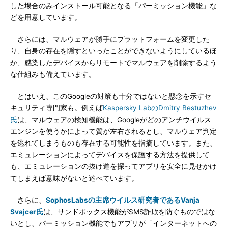
した場合のみインストール可能となる「パーミッション機能」な
どを用意しています。
さらには、マルウェアが勝手にプラットフォームを変更した
り、自身の存在を隠すといったことができないようにしているほ
か、感染したデバイスからリモートでマルウェアを削除するよう
な仕組みも備えています。
とはいえ、このGoogleの対策も十分ではないと懸念を示すセ
キュリティ専門家も。例えば
Kaspersky LabのDmitry Bestuzhev
氏
は、マルウェアの検知機能は、Googleがどのアンチウイルス
エンジンを使うかによって質が左右されるとし、マルウェア判定
を逃れてしまうものも存在する可能性を指摘しています。また、
エミュレーションによってデバイスを保護する方法を提供して
も、エミュレーションの抜け道を探ってアプリを安全に見せかけ
てしまえば意味がないと述べています。
さらに、
SophosLabsの主席ウイルス研究者であるVanja
Svajcer氏
は、サンドボックス機能がSMS詐欺を防ぐものではな
いとし、パーミッション機能でもアプリが「インターネットへの