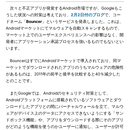
次々と不正アプリが発覚するAndroid市場ですが、Googleもこ
うした状況への対策は考えており、
2月2日付のブログ
で、コー
ドネーム「
Bouncer
」というサービスを発表しました。これは、
Androidマーケットにてマルウェアを自動スキャンするもので、
マーケット上でのユーザーエクスペリエンスへの影響はなく、開
発者にアプリケーション承認プロセスを強いるものでもないとい
います。
BouncerはすでにAndroidマーケットで導入されており、同マ
ーケットでダウンロードされたアプリのうちマルウェアの危険性
があるものは、2011年の前半と後半を比較すると40％減少した
とのことです。
またGoogleでは、Androidのセキュリティ対策として、
Androidプラットフォームに搭載されているソフトウェアとダウ
ンロードしたアプリとの間にバーチャルウォールを立て、マルウ
ェアがデバイス上のデータにアクセスできないようにする「サン
ドボックス機能」や、アプリをダウンロードする際にそのアプリ
がどのような機能を使うのかユーザーに通知し、ユーザーが許可