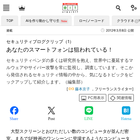
TOP
AIを作り動かし守り生かす
ロー/ノーコード
クラウドネイ
連載
2012年3月8日 公開
セキュリティブログクリップ（1）
あなたのスマートフォンは狙われている！
セキュリティベンダの多くは研究所を抱え、世界中に蔓延するマ
ルウェアやサイバー攻撃を常に監視し、調査しています。そこか
ら発信されるセキュリティ情報の中から、気になるトピックをピ
ックアップして紹介します。（編集部）
[
藤本京子
，フリーランスライター]
PC用表示
関連情報
Share
Post
LINE
Hatena
大型スクリーンとおびただしい数のコンピュータが並んだ密
室。まるでSF映画のワンシーンに登場するようなコンピュータ