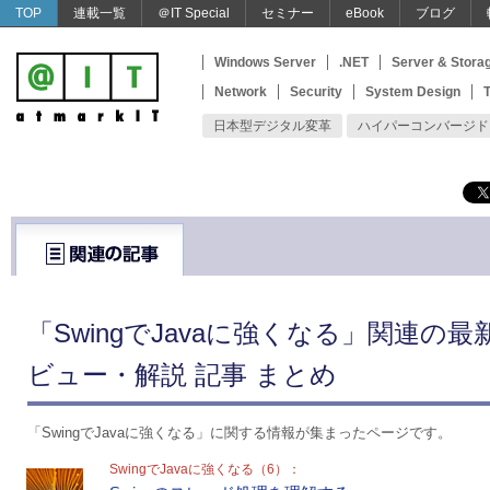
TOP
連載一覧
＠IT Special
セミナー
eBook
ブログ
Windows Server
.NET
Server & Stora
Network
Security
System Design
T
日本型デジタル変革
ハイパーコンバージド
「SwingでJavaに強くなる」関連の
ビュー・解説 記事 まとめ
「SwingでJavaに強くなる」に関する情報が集まったページです。
SwingでJavaに強くなる（6）：