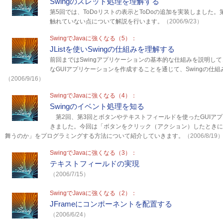
Swingのスレッド処理を理解する
第5回では、ToDoリストの表示とToDoの追加を実装しました
触れていない点について解説を行います。
（2006/9/23）
SwingでJavaに強くなる（5）：
JListを使いSwingの仕組みを理解する
前回まではSwingアプリケーションの基本的な仕組みを説明し
なGUIアプリケーションを作成することを通じて、Swingの仕
（2006/9/16）
SwingでJavaに強くなる（4）：
Swingのイベント処理を知る
第2回、第3回とボタンやテキストフィールドを使ったGUIア
きました。今回は「ボタンをクリック（アクション）したときに
舞うのか」をプログラミングする方法について紹介していきます。
（2006/8/19
SwingでJavaに強くなる（3）：
テキストフィールドの実現
（2006/7/15）
SwingでJavaに強くなる（2）：
JFrameにコンポーネントを配置する
（2006/6/24）