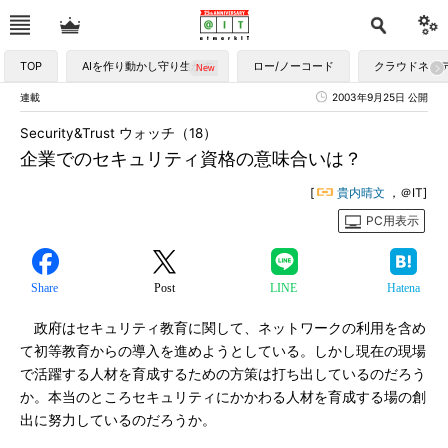
TOP
AIを作り動かし守り生かす
ロー/ノーコード
クラウドネイ
連載
2003年9月25日 公開
Security&Trust ウォッチ（18）
企業でのセキュリティ資格の意味合いは？
[
貴内晴文
，＠IT]
PC用表示
Share
Post
LINE
Hatena
政府はセキュリティ教育に関して、ネットワークの利用を含め
て初等教育からの導入を進めようとしている。しかし現在の現場
で活躍する人材を育成するための方策は打ち出しているのだろう
か。本当のところセキュリティにかかわる人材を育成する場の創
出に努力しているのだろうか。