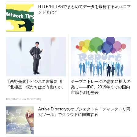
HTTP/HTTPSでまとめてデータを取得するwgetコマ
ンドとは？
【西野亮廣】ビジネス書最新刊
テープストレージの需要に拡大の
『北極星 僕たちはどう働くか』
兆し――IDC、2019年までの国内
市場予測を発表
PR(FINCHI on GOETHE)
Active Directoryのオブジェクトを「ディレクトリ同
期ツール」でクラウドに同期する