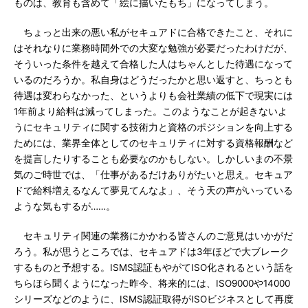
ものは、教育も含めて「絵に描いたもち」になってしまう。
ちょっと出来の悪い私がセキュアドに合格できたこと、それに
はそれなりに業務時間外での大変な勉強が必要だったわけだが、
そういった条件を越えて合格した人はちゃんとした待遇になって
いるのだろうか。私自身はどうだったかと思い返すと、ちっとも
待遇は変わらなかった、というよりも会社業績の低下で現実には
1年前より給料は減ってしまった。このようなことが起きないよ
うにセキュリティに関する技術力と資格のポジションを向上する
ためには、業界全体としてのセキュリティに対する資格報酬など
を提言したりすることも必要なのかもしない。しかしいまの不景
気のご時世では、「仕事があるだけありがたいと思え。セキュア
ドで給料増えるなんて夢見てんなよ」、そう天の声がいっている
ような気もするが……。
セキュリティ関連の業務にかかわる皆さんのご意見はいかがだ
ろう。私が思うところでは、セキュアドは3年ほどで大ブレーク
するものと予想する。ISMS認証もやがてISO化されるという話を
ちらほら聞くようになった昨今、将来的には、ISO9000や14000
シリーズなどのように、ISMS認証取得がISOビジネスとして再度