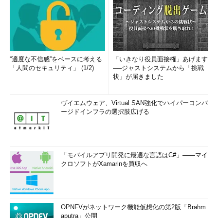
“適度な不信感”をベースに考える
「いきなり役員面接権」あげます
「人間のセキュリティ」 (1/2)
──ジャストシステムから「挑戦
状」が届きました
ヴイエムウェア、Virtual SAN強化でハイパーコンバ
ージドインフラの選択肢広げる
「モバイルアプリ開発に最適な言語はC#」――マイ
クロソフトがXamarinを買収へ
OPNFVがネットワーク機能仮想化の第2版「Brahm
aputra」公開