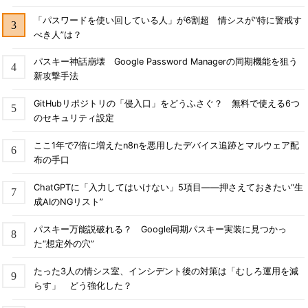
「パスワードを使い回している人」が6割超 情シスが“特に警戒す
べき人”は？
パスキー神話崩壊 Google Password Managerの同期機能を狙う
新攻撃手法
GitHubリポジトリの「侵入口」をどうふさぐ？ 無料で使える6つ
のセキュリティ設定
ここ1年で7倍に増えたn8nを悪用したデバイス追跡とマルウェア配
布の手口
ChatGPTに「入力してはいけない」5項目――押さえておきたい“生
成AIのNGリスト”
パスキー万能説破れる？ Google同期パスキー実装に見つかっ
た“想定外の穴”
たった3人の情シス室、インシデント後の対策は「むしろ運用を減
らす」 どう強化した？