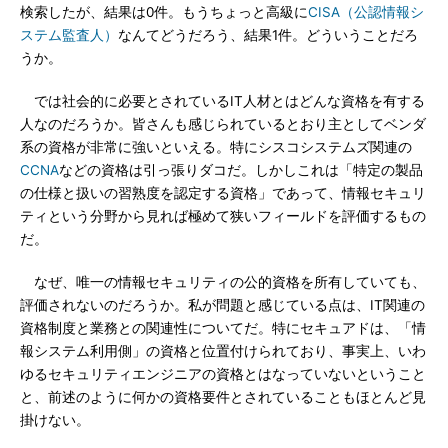
検索したが、結果は0件。もうちょっと高級に
CISA（公認情報シ
ステム監査人）
なんてどうだろう、結果1件。どういうことだろ
うか。
では社会的に必要とされているIT人材とはどんな資格を有する
人なのだろうか。皆さんも感じられているとおり主としてベンダ
系の資格が非常に強いといえる。特にシスコシステムズ関連の
CCNA
などの資格は引っ張りダコだ。しかしこれは「特定の製品
の仕様と扱いの習熟度を認定する資格」であって、情報セキュリ
ティという分野から見れば極めて狭いフィールドを評価するもの
だ。
なぜ、唯一の情報セキュリティの公的資格を所有していても、
評価されないのだろうか。私が問題と感じている点は、IT関連の
資格制度と業務との関連性についてだ。特にセキュアドは、「情
報システム利用側」の資格と位置付けられており、事実上、いわ
ゆるセキュリティエンジニアの資格とはなっていないということ
と、前述のように何かの資格要件とされていることもほとんど見
掛けない。