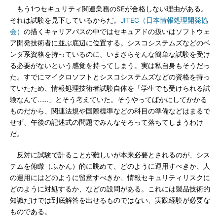
もう1つセキュリティ関連業務のSEが合格しない理由がある。
それは試験を見下しているからだ。
JITEC（日本情報処理開発協
会）
の描くキャリアパスの中ではセキュアドの扱いはソフトウェ
ア開発技術者に並ぶ底辺に位置する。シスコシステムズなどのベ
ンダ系資格を持っているのに、いまさらそんな簡単な試験を受け
る必要がないという感覚を持ってしまう。実は私自身もそうだっ
た。すでにマイクロソフトとシスコシステムズなどの資格を持っ
ていたため、情報処理技術者試験自体を「学生でも受けられる試
験なんて……」とそう考えていた。そうやってばかにしてかかる
ものだから、関連法規や国際標準などの科目の準備などはまるで
せず、午後の記述式の問題でみんなそろって落ちてしまうわけ
だ。
反対に試験で計ることが難しいが本来必要とされるのが、シス
テムを俯瞰（ふかん）的に眺めて、どのように運用すべきか、人
の運用にはどのように留意すべきか、情報セキュリティリスクに
どのように対処するか、などの設問がある。これには製品技術的
知識だけでは到底解答を出せるものではない、実践経験が必要な
ものである。