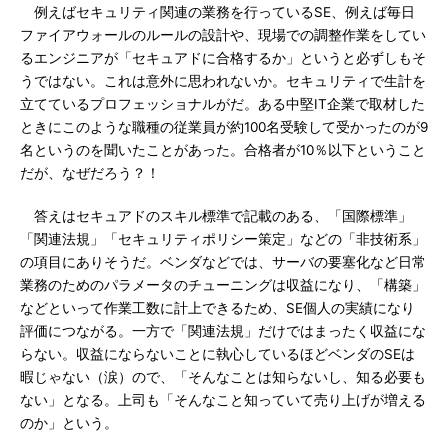
例えばセキュリティ関連の業務を行っているSE、例えば毎日
ファイアウォールのルールの設計や、現場での調整作業をしてい
るエンジニアが「セキュアドに合格するか」というと必ずしもそ
うではない。これは意外に思われないか。セキュリティで生計を
立てているプロフェッショナルがだ。ある中堅IT企業で取材した
ときにこのような職種の従業員が約100名受験して受かったのが9
名というのを聞いたことがあった。合格者が10％以下ということ
だが、なぜだろう？！
答えはセキュアドのスキル標準で記載のある、「国際標準」
「関連法規」「セキュリティポリシー策定」などの「非技術系」
の項目にありそうだ。ベンダなどでは、サーバの要塞化など日常
業務のためのパラメータのチューニングは収益になり、「構築」
などといって作業工数に計上できるため、SE個人の実績になり
評価につながる。一方で「関連法規」だけではまったく収益にな
らない。収益にならないことに執心しているほどベンダのSEは
暇じゃない（涙）ので、「そんなことは知らないし、知る必要も
ない」となる。上司も「そんなこと知っていて売り上げが増える
のか」という。