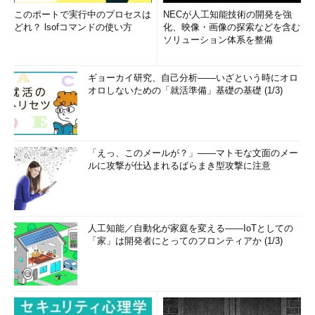
このポートで実行中のプロセスは
NECが人工知能技術の開発を強
どれ？ lsofコマンドの使い方
化、映像・画像の探索などを含む
ソリューション体系を整備
ギョーカイ研究、自己分析――いざという時にオロ
オロしないための「就活準備」基礎の基礎 (1/3)
「えっ、このメールが？」――マトモな文面のメー
ルに攻撃が仕込まれるばらまき型攻撃に注意
人工知能／自動化が家庭を変える――IoTとしての
「家」は開発者にとってのフロンティアか (1/3)