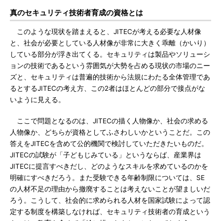
真のセキュリティ技術者育成の資格とは
このような現状を踏まえると、JITECが考える必要な人材像
と、社会が必要としている人材像が非常に大きく乖離（かいり）
している部分が浮き出てくる。セキュリティは製品やソリューシ
ョンの技術であるという雰囲気が大勢を占める現状の市場のニー
ズと、セキュリティは普遍的技術から法規にわたる全体管理であ
るとするJITECの考え方、この2者はほとんどの部分で接点がな
いように見える。
ここで問題となるのは、JITECの描く人物像か、社会の求める
人物像か、どちらが資格としてふさわしいかということだ。この
答えをJITECを含めて公的機関で検討していただきたいものだ。
JITECの試験が「子どもじみている」というならば、産業界は
JITECに提言すべきだし、どのようなスキルを求めているのかを
明確にすべきだろう。また受験できる年齢制限については、SE
の人材不足の理由から撤廃することは考えないことが望ましいだ
ろう。こうして、社会的に求められる人材を国家試験によって認
定する制度を構築しなければ、セキュリティ技術者の育成という