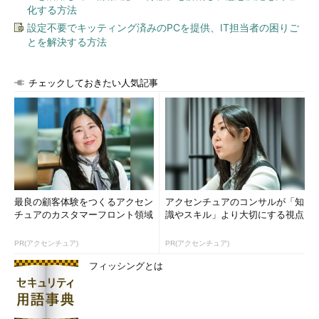
そこに付け込んでか、さらに平田さんからのメールがやってく
化する方法
る。「メールが届かないんですが、嫌われたのでしょうか」とい
設定不要でキッティング済みのPCを提供、IT担当者の困りご
う内容で1通来て、さらに次のメールが到着した。
とを解決する方法
Subject：平田、アクシデントです！
チェックしておきたい人気記事
どうも私のパソコンの調子が悪いみたいで
す。嫌われてメールが途絶えたんじゃなく
て、もしかしたらメールを送ってくれてる
んだけど平田のパソコンが壊れてて受信で
きてないのかも。。送信は出来てるっぽい
んですが（できてないのかな？これ届いて
ますか？）。えーと、どうにか連絡手段が
最良の顧客体験をつくるアクセン
アクセンチュアのコンサルが「知
欲しいので、一時的に別の場所でやり取り
チュアのカスタマーフロント領域
識やスキル」より大切にする視点
できるように考えました☆ こちらにメール
PR(アクセンチュア)
PR(アクセンチュア)
してください→
****@****chat.net
フィッシングとは
最初は空メールを送ればいいみたいです。
そこに私のケータイアドレス乗っけておき
ます♪ あと、私の顔も載せておくので、見て