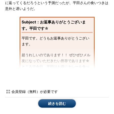
に返ってくるだろうという予測だったが、平田さんの食いつきは
意外と遅いようだ。
Subject：お返事ありがとうございま
す。平田です☆
平田です。どうもお返事ありがとうござい
ます。
超うれしいのであります！！ ぜひぜひメル
友になっていただきたい所存であります☆
ところで今日、平田はお昼にカレーを食べ
たのですが、えたいの知れないものが入っ
ていました。注文したのはシーフードカレ
ーなんですが、奇妙な歯ごたえの食感があ
り、これはなんなんだろうかと思ったんで
会員登録（無料）が必要です
すよ。そこで平田、カレーを作った店長さ
ん（日本語も分かる外人さんです）に、
続きを読む
「これは何ですか～？」と具をさして聞い
てみました☆すると、店長はわかんないと