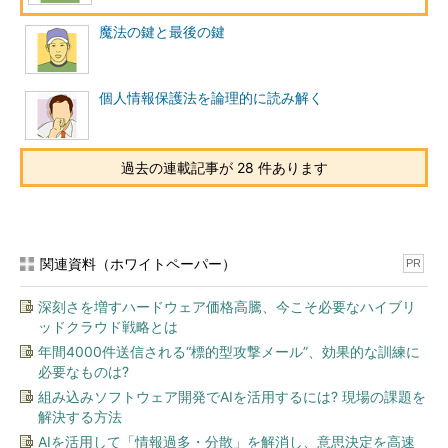
このメールに対する平田さんからの返事は半日後ぐらいに到着
した。返事を出したことでメールアドレスが実在していることが
魔法の鍵と最後の鍵
確認され、しかも食いついてきたカモなので、カモリストのよう
なものに載ったので対応が早くなったのかもしれない。
個人情報保護法を論理的に読み解く
当然ながら文面の使い回しの返事がくるのかと思ったが、「神
保町」という地名に反応して「神保町はおいしいカレー屋が多
い」といった話がされていた。平田さんの中の人が返事をしたよ
過去の連載記事が 28 件あります
うだ。一応、1通1通、目を通しているのだろうか。
さらに返事をしてやりとりを続けたのだが、その後の平田さん
からのメールはどれも使い回しのような内容だった。先のメール
関連資料（ホワイトペーパー）
PR
は気まぐれで反応しただけかもしれない。
深刻さを増すハードウェア価格高騰、今こそ必要なハイブリ
やりとりの途中で名前を「平田智美」と名乗ってきたので、当
ッドクラウド戦略とは
然「知り合いだったかも」という勘違いは払拭された（たまたま
年間4000件送信される“標的型攻撃メール”、効果的な訓練に
知り合いと一致するかもしれないが）。しかし、男性としては勘
必要なものは?
違いから始まったメル友への淡い思いというのが走り始めるのか
組み込みソフトウェア開発でAIを活用するには? 現場の課題を
もしれない。
解決する方法
AIを活用して「情報過多・分散」を解消し、意思決定を高速