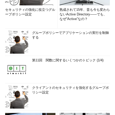
セキュリティの強化に役立つグル
熟成されて15年、昔も今も変わら
1975年京都生まれ。情報セキュリティを世
ープポリシー設定
ないActive Directory――でも、
に広げるべく、講演や執筆活動とさまざま
なぜ“Active”なの？
な方面で活動中。近著に「
今夜わかるメー
ルプロトコル
」、「
今夜わかるTCP/IP
」、
グループポリシーでアプリケーションの実行を制御
「
今夜わかるHTTP
」（共に翔泳社）があ
する
る。
第11回 関数に関するいくつかのトピック (1/4)
クライアントのセキュリティを強化するグループポ
リシー設定