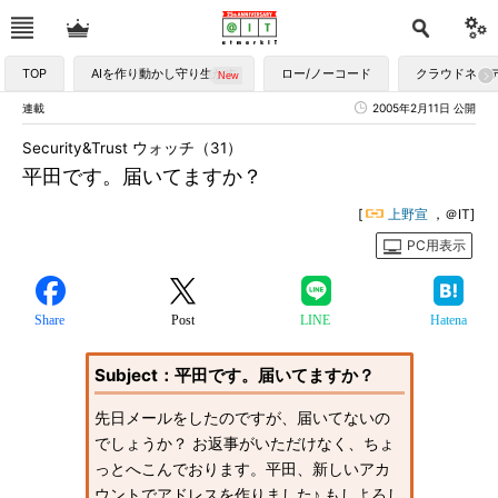
TOP
AIを作り動かし守り生かす
ロー/ノーコード
クラウドネイ
連載
2005年2月11日 公開
Security&Trust ウォッチ（31）
平田です。届いてますか？
[
上野宣
，＠IT]
PC用表示
Share
Post
LINE
Hatena
Subject：平田です。届いてますか？
先日メールをしたのですが、届いてないの
でしょうか？ お返事がいただけなく、ちょ
っとへこんでおります。平田、新しいアカ
ウントでアドレスを作りました♪ もしよろし