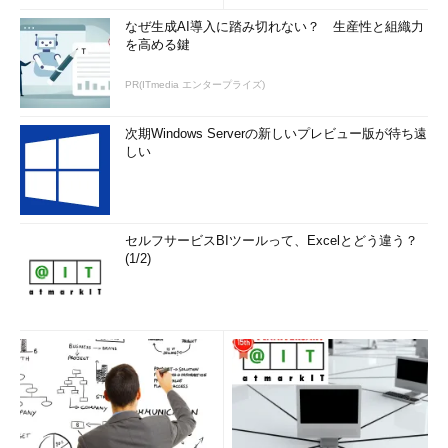
こういった新手の手の込んだスパムメールが増えてきている。
なぜ生成AI導入に踏み切れない？ 生産性と組織力
「平田智美」を名乗ったメールも私がやりとりしたもの以外に何
を高める鍵
パターンかあり、ほかにも「渡辺春香」や「大石オブジョイト
PR(ITmedia エンタープライズ)
イ」といった名前を使ったパターンもあるようだ。単なる出会い
系を紹介する内容だけでは客をつかみにくくなってきているのか
次期Windows Serverの新しいプレビュー版が待ち遠
もしれない。
しい
また、ありきたりの出会い系スパムメールでは、昨今広まって
きたスパムメールフィルターに引っ掛かって、手元にまでメール
が届かないこともある。それ故に、こういった普通のメールのよ
セルフサービスBIツールって、Excelとどう違う？
うなスパムメールが出現してきたのだろう。こういった「普通」
(1/2)
な内容のスパムメールは文面だけではスパムメールフィルターな
どで自動的に検出するのは非常に難しい。今後はさらにこういっ
た技術や警戒心を通り抜けるスパムメールが増えるのかもしれな
い。この手の世界はいつまでたってもいたちごっこである。
Profile
上野 宣（うえの せん）