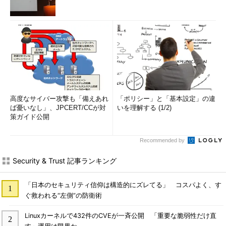
高度なサイバー攻撃も「備えあれ
「ポリシー」と「基本設定」の違
ば憂いなし」、JPCERT/CCが対
いを理解する (1/2)
策ガイド公開
Recommended by
Security & Trust 記事ランキング
「日本のセキュリティ信仰は構造的にズレてる」 コスパよく、す
ぐ救われる“左側”の防衛術
Linuxカーネルで432件のCVEが一斉公開 「重要な脆弱性だけ直