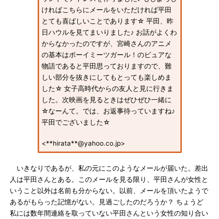
ければこちらにメールをいただければ平田
とても喜ばしいことであります☆ 平田、昨
日ハウルを見てまいりました♪ お話がよくわ
からなかったのですが、宮崎さんのアニメ
の基本はボーイミーツガール！のピュアな
物語であると平田思っておりますので、難
しい部分を抜きにしてもとっても楽しめま
した☆ 女子高時代からの友人と見に行きま
した。次映画を見るときはぜひぜひ一緒に
☆なーんて。では、お返事待っていますね♪
平田でございました☆
<**hirata**@yahoo.co.jp>
いきなりであるが、私の元にこのようなメールが届いた。差出
人は平田さんとある。このメールを見る限り、平田さんが女性と
いうこと以外は名前も分からない。以前、メールを頂いたようで
あるがもらった記憶がない。見過ごしたのだろうか？ ちょうど
私には数年間連絡を取っていない平田さんという女性の知り合い