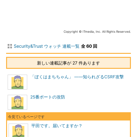
答えました。そんなこと何で聞くの？って
表情でした！！ 平田、何を食べたのか不明
です＞＜
Copyright © ITmedia, Inc. All Rights Reserved.
では、明日の平田天気予報です☆
Security&Trust ウォッチ 連載一覧
全 60 回
明日の東京は、雨です♪
取りあえず、こちらが返事で出した話題などには一切触れてい
新しい連載記事が 27 件あります
ない。メールの文面をネットで検索したら、同じメールを受け取
っている人を何人か見つけた。当然だと思うが、使い回しのよう
「ぼくはまちちゃん」 ――知られざるCSRF攻撃
である。
さらに続いて返事を出すことにした。こちらからは「私も昼に
25番ポートの攻防
カレー食べました。神保町にある……という店で……」のように場
所にも少し触れてみた（平田さんからの返事に東京の天気予報が
あったので東京の地名「神保町」を使った。たまたまだと思う
が、私が住んでいるのも東京である）。
平田です。届いてますか？