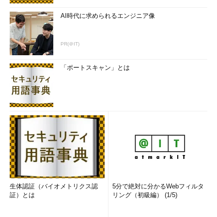
ほしいです。これが平田なんだ！とびっく
AI時代に求められるエンジニア像
りするのかなあ？？ うーん、どう思ってく
れるのか平田、とてもドキドキしておりま
す。平田、マイペースって言われますが、
PR(＠IT)
かわいいって思われたかったりしちゃった
り。平田って名前で登録してるので。そこ
「ポートスキャン」とは
に載ってる直アドのほうで今後は連絡取り
あいたいって考えてます
ようやく本題のメールが来たようだ。指示どおりメールアドレ
スに空メールを送ってみると、予測どおり出会い系サイトの登録
方法を書いたメールがやってきた。メールが届かないというアク
シデントを装っての出会い系サイトへの誘導というわけである。
このメールに対して以後返事をせず、出会い系サイトにも登録
せずに放っておいたら、平田さんから1日で10通近く真に迫った
文面で「登録してくれなくて悲しい」といった内容の催促メール
生体認証（バイオメトリクス認
5分で絶対に分かるWebフィルタ
証）とは
リング（初級編） (1/5)
が矢継ぎ早にやってきた。そして、その後は何も音さたがなくな
った。あきらめたように見受けられる。