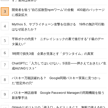
す」運用は限界か
開発者を狙う“自己拡散型npmワーム”の全貌 400超のパッケージ
に感染拡大
Mythos 5、サプライチェーン攻撃を仕掛ける 19件の無許可行動
はなぜ起きたか？
平和ボケの代償？ ニチレイショックの裏で進行する“ド級のデー
タ漏えい”
1時間で損失3億 企業が見落とす「ダウンタイム」の真実
ChatGPTに「入力してはいけない」5項目――押さえておきたい“生
成AIのNGリスト”
パスキー万能説破れる？ Google同期パスキー実装に見つかっ
た“想定外の穴”
パスキー神話崩壊 Google Password Managerの同期機能を狙う
新攻撃手法
GitHubリポジトリの「侵入口」をどうふさぐ？ 無料で使える6つ