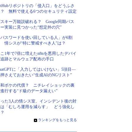
itHubリポジトリの「侵入口」をどうふさ
ぐ？ 無料で使える6つのセキュリティ設定
スキー万能説破れる？ Google同期パス
キー実装に見つかった“想定外の穴”
「パスワードを使い回している人」が6割
超 情シスが“特に警戒すべき人”は？
こ1年で7倍に増えたn8nを悪用したデバイ
ス追跡とマルウェア配布の手口
hatGPTに「入力してはいけない」5項目―
押さえておきたい“生成AIのNGリスト”
平和ボケの代償？ ニチレイショックの裏
進行する“ド級のデータ漏えい”
たった3人の情シス室、インシデント後の対
策は「むしろ運用を減らす」 どう強化し
た？
»
ランキングをもっと見る