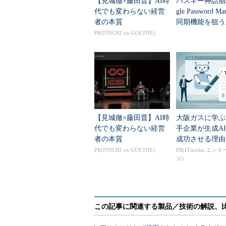
【見城徹×藤田晋】AI時
パスキー神話崩
代でも変わらない経営
gle Password M
そこで筆者はキーボックスを使うこ
者の本質
同期機能を狙う
て、そのキーボックスの鍵1本を管
手法
PR(FINCHI on GOETHE)
ボックスの鍵である。キーボックス
たぐいのソフトウェアのことを指す
頻繁にネットワークを通過するマ
使えるデスクトップPCにパスワー
という結論からである。
【見城徹×藤田晋】AI時
大阪ガスに学ぶ
パスワード管理ツールの利点
代でも変わらない経営
手企業が生成A
者の本質
成功させる理由
PR(FINCHI on GOETHE)
PR(ITmedia エン
一般的なパスワード管理ツールの
ズ)
付けて管理できることである。しか
複雑なパスワードを利用できる。さ
る。登録日やURL、メールアドレ
や自分が登録したアプリケーション
ができる。