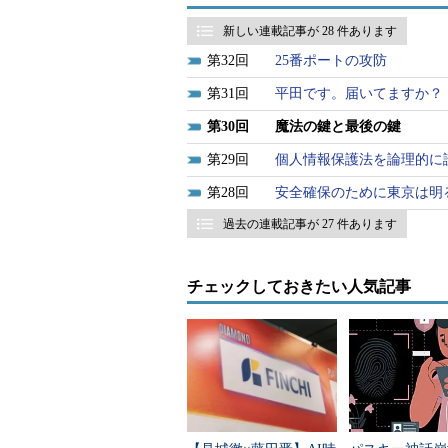
カウント、いわゆる鍵を必要とする
10アカウントぐらいはあるのではな
新しい連載記事が 28 件あります
していることも珍しくないと思う。
32
25番ポートの攻防
31
平田です。届いてますか？
ちなみに筆者も数えてみたら100
ターキーのように同じIDとパスワ
30
魔法の鍵と最後の鍵
誰かに渡せますか？」と聞かれれば
29
個人情報保護法を論理的に
28
安全確保のために東京は明
マスターキーを渡したからといっ
とは思わない。それは何を管理して
過去の連載記事が 27 件あります
のメールアカウントなどは容易に想
チェックしておきたい人気記事
マスターキーよりキーボック
マスターキーのようなパスワード
ーキーが漏えいした場合に被害が他
アカウントすべてに異なるIDとパ
ない。