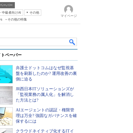
ペーパー
・中級者向けAI
その他
マイページ
ws
その他の特集
イトペーパー
弁護士ドットコムはなぜ監視基
盤を刷新したのか? 運用改善の裏
側に迫る
JR西日本ITソリューションズが
k
「監視業務の属人化」を解消し
た方法とは?
AIエージェントの認証・権限管
理は万全? 強固なガバナンスを確
保するには
クラウドネイティブ化するITイ