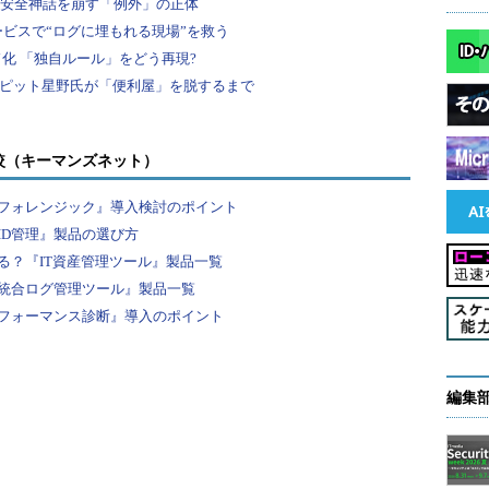
るこれらのパスワードなどの情報は暗号化されてい
秘密にしたい情報が漏えいする確率は低いだろう。
備えていることが多い。記録した情報をショートカ
ド経由で貼り付けたり、必要な情報をフォルダ分け
較（キーマンズネット）
。
フォレンジック』導入検討のポイント
便性と安全性が向上する効果から一度使うと手放す
ID管理』製品の選び方
る。
る？『IT資産管理ツール』製品一覧
統合ログ管理ツール』製品一覧
ろ
フォーマンス診断』導入のポイント
の解決法だと感じた方のために、パスワード管理ツ
編集
利用することができる。アカウント数が増えてもフ