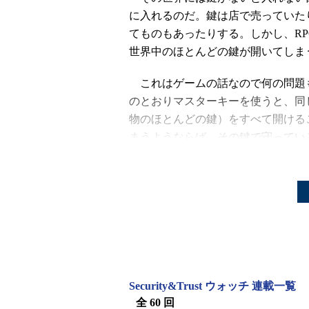
に入れるのだ。鍵は店で売っていた
てものもあったりする。しかし、R
世界中のほとんどの鍵が開いてしま
これはゲームの話なので何の問題
のとおりマスターキーを使うと、同
物のほとんどの鍵）をすべて開ける
まうようならば、その鍵で守ってい
ながるのだ。
コンピュータ世界のマスター
いい切る根拠はないのだが、自分が
を使っている方は多く存在するだろ
に行われていることだと感じる。
Security&Trust ウォッチ 連載一覧
OSのログインに始まり、Webメール
全 60 回