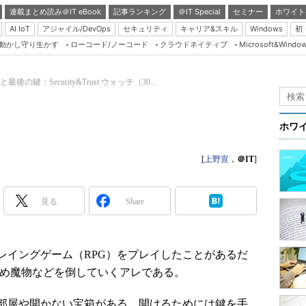
連載まとめ読み＠IT eBook
記事ランキング
＠IT Special
セミナー
ホワイト
AI IoT
アジャイル/DevOps
セキュリティ
キャリア&スキル
Windows
初
り動かし守り生かす
ローコード/ノーコード
クラウドネイティブ
Microsoft&Windo
Server & Storage
HTML5 + UX
後の鍵：Security&Trust ウォッチ（30...
Smart & Social
Coding Edge
ホワ
Java Agile
[
上野宣
，
＠IT
]
Database Expert
Linux ＆ OSS
見る
Share
Master of IP Networ
Security & Trust
Test & Tools
イングゲーム（RPG）をプレイしたことがあるだ
集め魔物などを倒していくアレである。
Insider.NET
ブログ
部屋や開かない宝箱がある。開けるためには鍵を手