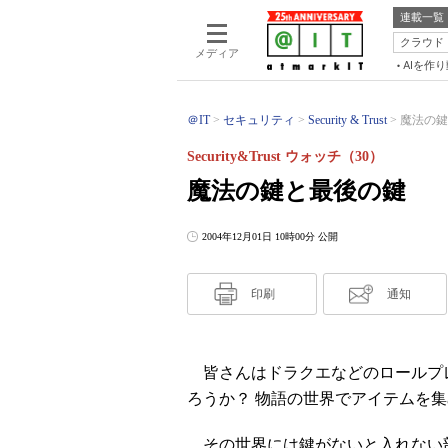
連載一覧
クラウド
メディア
AIを作
＠IT
セキュリティ
Security & Trust
魔法の鍵と最
Security&Trust ウォッチ（30）
魔法の鍵と最後の鍵
2004年12月01日 10時00分 公開
印刷
通知
皆さんはドラクエなどのロールプレ
ろうか？ 物語の世界でアイテムを
その世界には鍵がないと入れない