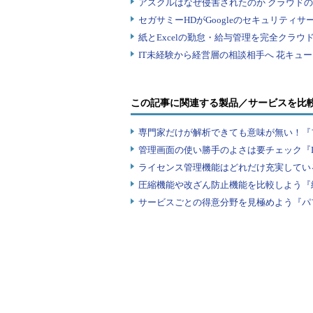
もちろん、ツール内で管理してい
る。キーボックスの鍵がない限りは
さらにツールとして便利な機能を
ットキーを使うことでクリップボー
この記事に関連する製品／サービスを比
したり検索したりすることもできる
専門家だけが解析できても意味が無い！『
パスワード管理ツールは、その利
管理画面の使い勝手のよさは要チェック『
ことができないたぐいのツールであ
ライセンス管理機能はどれだけ充実してい
圧縮機能や改ざん防止機能を比較しよう『
パスワード管理ツールいろい
サービスごとの得意分野を見極めよう『パ
パスワード管理ツールの利用が1つ
ールをいくつか紹介しておこう。
●ID Manager
必要な機能はそろっていて無償で