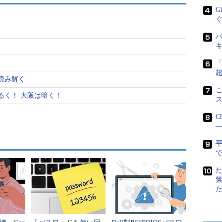
場面は非常に多くなっている。少ない人でもざっと
G
いだろうか？多い人になると100アカウント以上管理
パ
アカウント以上あった。もしアカウントすべてがマス
ードで管理されているとして、「そのマスターキーを
、筆者は間違いなくノーと答える。
読み解く
こ
るく！ 大阪は暗く！
て、管理しているすべてのセキュリティが破られる
いる鍵なのかが分からないからだ。しかし、その人
C
像がついてしまうため危険の度合いは高い。
―
ス利用を提案
で
で多くのアカウントを管理していると、あるマスタ
所に及ぶ可能性がある。かといって、100以上もある
スワードを使って、それを私の頭で記憶できるわけが