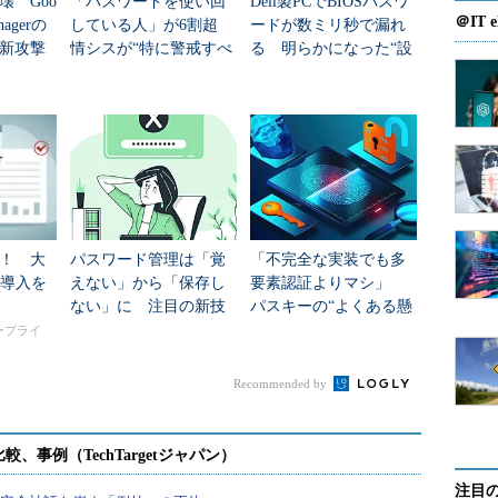
壊 Goo
「パスワードを使い回
Dell製PCでBIOSパスワ
＠IT e
anagerの
している人」が6割超
ードが数ミリ秒で漏れ
とにした。100のアカウントに異なる鍵を割り当
新攻撃
情シスが“特に警戒すべ
る 明らかになった“設
理することにしたのだ。マスターキーではなく、キー
き人”は？
計上の弱点”
というのは、パスワード管理ツールと呼ばれている
。
スターキーを使うぐらいなら、自己責任の範囲内で
ド管理ツールを導入して管理した方が安全に違いない
！ 大
パスワード管理は「覚
「不完全な実装でも多
I導入を
えない」から「保存し
要素認証よりマシ」
ない」に 注目の新技
パスキーの“よくある懸
術「HIPPO」とは？
念”に英国NCSCが回答
タープライ
最大の利点は、アカウント別に異なるパスワードを
も、ツールのパスワード自動生成機能を活用すれば
Recommended by
らに、IDとパスワード以外にも補足情報を記録でき
スなどを記録できるツールもあるので、付加的な情報
のシリアルナンバーの管理ツールとしても使うこと
注目