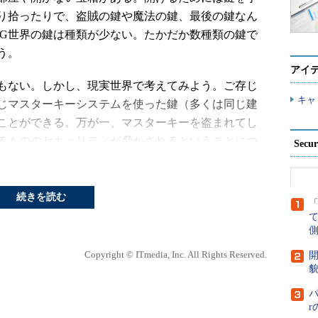
り拾ったりで、盗賊の鍵や魔法の鍵、最後の鍵なん
PG世界の鍵は種類が少ない。たかだか数種類の鍵で
う。
アイ
もない。しかし、現実世界で考えてみよう。ご存じ
キャ
じマスターキーシステムを使った鍵（多くは同じ建
ことができる。万が一、マスターキーを盗まれてし
るもののセキュリティが脅かされるということにつ
Secu
キー
続きを読む
管理しているアカウントに共通のIDやパスワード
側
う。さらにこれは個人だけではなく企業内でも同様
Copyright © ITmedia, Inc. All Rights Reserved.
開
貌
パ
にポータルサイト、BlogやISPなどログイン時にア