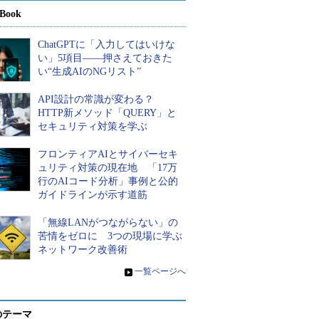
Book
ChatGPTに「入力してはいけな
い」5項目――押さえておきた
い“生成AIのNGリスト”
API設計の常識が変わる？
HTTP新メソッド「QUERY」と
セキュリティ対策を学ぶ
フロンティアAIとサイバーセキ
ュリティ対策の現在地 「17万
行のAIコード分析」事例と公的
ガイドラインが示す道筋
「無線LANがつながらない」の
苦情をゼロに 3つの現場に学ぶ
ネットワーク改善術
»
一覧ページへ
のテーマ