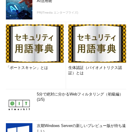
AI活用術
文字列をエスケープして登録しても、次にデータベースから呼
PR(ITmedia エンタープライズ)
び出した際には、エスケープされていない元のデータが呼び出さ
れることになる。この文字列をSQLに使用してしまうと、そこで
SQLインジェクションが成立してしまう。
入力した時点ですぐに効力を発揮せずに、次にアプリケーショ
ンで利用されたときに効力を発揮するこの攻撃を
セカンドオーダ
ーSQLインジェクション
と呼ぶ。
「ポートスキャン」とは
生体認証（バイオメトリクス認
シングルクオーテーションを使わないSQLインジェクション
証）とは
SQLインジェクション対策というと、「'」（シングルクオーテ
ーション）の扱いばかりが注目されるが、「'」を使わなくても
成立する攻撃もある。
5分で絶対に分かるWebフィルタリング（初級編）
(1/5)
以下の例を見てみよう。
SELECT name FROM user 
where
 uid 
=
'$uid'
次期Windows Serverの新しいプレビュー版が待ち遠
AND age 
>
 $age
しい