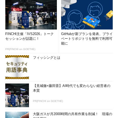
ーやCookieの値、HTTPヘッダなど、HTTP経由で送られてくる
もの“すべて”と、それに加えてデータベースやファイルなどに保
存されたデータを呼び出す際にも対策を怠ってはならない。ここ
に問題があると、セカンドオーダーSQLインジェクションと呼ば
れる脆弱性を持つことになる。
FINCHI主催「IVS2026」トーク
GitHubが新プランを発表、プライ
次のような$uidの値を受け付けたときに「'」を「''」としてエ
セッションが話題に！
ベートリポジトリを無料で利用可
スケープしてデータベースに保存したとする。
能に
PR(FINCHI on GOETHE)
$uid ： ueno' union……
フィッシングとは
【見城徹×藤田晋】AI時代でも変わらない経営者の
本質
PR(FINCHI on GOETHE)
大阪ガスが月2000時間の共有作業を削減！ 現場の