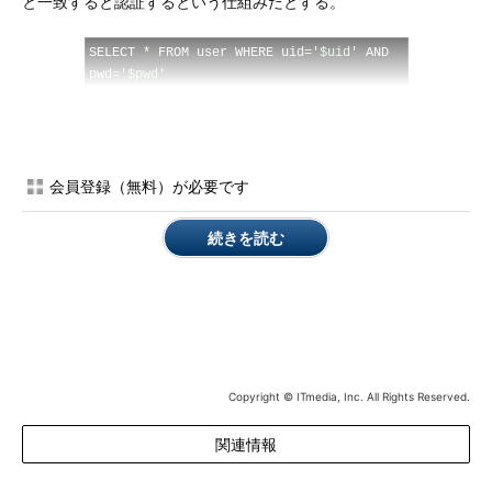
と一致すると認証するという仕組みだとする。
SELECT 
*
 FROM user WHERE uid
=
'$uid'
 AND 
pwd
=
'$pwd'
ユーザーからの入力は、ユーザー名が$uid、パスワードが
$pwdに渡されるものとする。ここで、以下のような入力があっ
た場合の挙動を考えてみよう。
会員登録（無料）が必要です
$uid ： ueno
続きを読む
$pwd ： ' OR 'A'='A
これを入力するとSQLは以下のようになる。
SELECT 
*
 FROM user WHERE uid
=
'ueno'
 AND 
Copyright © ITmedia, Inc. All Rights Reserved.
pwd
=
''
 OR 
'A'
=
'A'
関連情報
これが実行されるとORの後は常に真なので、パスワードが異
なるにもかかわらず認証されてしまうという現象が起きてしま