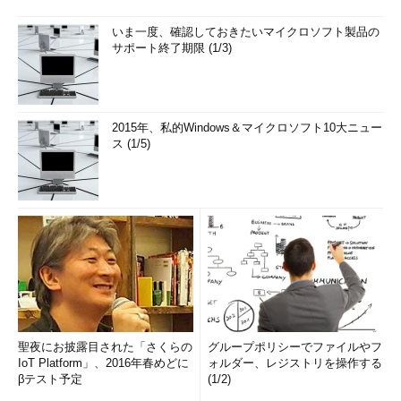
攻撃者に役立つ情報を与えないために、不要なエラーメッ
いま一度、確認しておきたいマイクロソフト製品の
セージ（データベースが出力するエラーなど）の表示を抑
サポート終了期限 (1/3)
止
バインドメカニズムの利用
Webアプリケーション周りの対策
2015年、私的Windows＆マイクロソフト10大ニュー
ス (1/5)
WAF
（Web Application Firewall）による不正な文字の検
出・防御（もしくは、ホワイトリストによる通過の許可）
IDS
（Intrusion Detection System）、IPS（Intrusion
Prevention System）などによる不正な文字の検出・防御
データベースの対策
アカウント分離と権限の最小化による適切なアクセス制御
管理者アカウントなどの越権から守るために必要個所を適
切に暗号化
聖夜にお披露目された「さくらの
グループポリシーでファイルやフ
万が一の侵入の際に検証可能なようにログを適切に取得
IoT Platform」、2016年春めどに
ォルダー、レジストリを操作する
βテスト予定
(1/2)
いまさらソースコードに手を入れることはできないが、システ