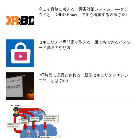
ムは生かさなければならないという状況では、WAFの導入は効果
今こそ真剣に考える「災害対策システム」──クラ
があるはずである。
ウドと「DRBD Proxy」ですぐ構築する方法 (1/3)
また、どれも1つだけで決定的な手段というわけではないの
で、対策の際には併用してセキュリティレベルを高めることをお
勧めする。
セキュリティ専門家が教える「誰でもできるパスワ
ード管理のやり方」
今回はSQLインジェクションに特化して説明しているので、対
策もSQLインジェクション中心に行ってきた。もちろん、クロス
サイトスクリプティングなどほかのセキュリティ対策も併せて実
IoT時代に必要とされる「新型セキュリティエンジ
施していただきたい。
ニア」とは (1/3)
Profile
上野 宣（うえの せん）
株式会社トライコーダ
代表取締役
ネットワーク・セキュリティ監査、セキュ