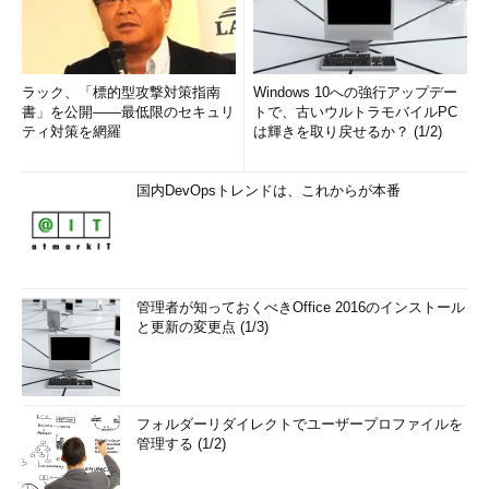
予' OR A=A
結果として、「'」を「\'」とエスケープしたはずなのに、「'」
が残ってしまうという現象が起きる。
ラック、「標的型攻撃対策指南
Windows 10への強行アップデー
書」を公開――最低限のセキュリ
トで、古いウルトラモバイルPC
ティ対策を網羅
は輝きを取り戻せるか？ (1/2)
シフトJISは2バイト文字だが、中には2バイト目に1バイト文字
の文字コードを含んだ文字がある。そのためにこのような現象が
起きる。
国内DevOpsトレンドは、これからが本番
\x94\x5C → 能
\x95\x5C → 表
管理者が知っておくべきOffice 2016のインストール
と更新の変更点 (1/3)
\x96\x5C → 暴
「\x97'」の組み合わせ以外にも多数のパターンが考えられ
る。「'」を「''」とエスケープしている場合にも同様の現象が起
フォルダーリダイレクトでユーザープロファイルを
きる可能性がある。
管理する (1/2)
これを回避するためには、クライアント側の文字コードにシフ