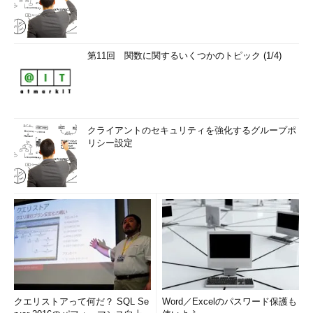
AND age 
>
'$age'
マルチバイト文字の問題
第11回 関数に関するいくつかのトピック (1/4)
マルチバイト文字というのは、シフトJISやEUC-JPなどの2バ
イト文字などのことを指す。このマルチバイト文字を適切に処理
しないと思わぬところでSQLインジェクションが発生することが
ある。
クライアントのセキュリティを強化するグループポ
リシー設定
PHPならばaddslashes()といった関数を使って、フォームから
受け取った入力値に含まれる「'」を「\'」と置換するなどの処理
をしてSQLインジェクションによる攻撃を回避しようとするかも
しれない。
以下の例を見てみよう。
\x97' OR A=A →
予' OR A=A
「\x97' OR A=A」を前述のように「'」を「\'」とエスケープし
クエリストアって何だ？ SQL Se
Word／Excelのパスワード保護も
て処理してみると、「
予' OR A=A
」と変換されることがある。こ