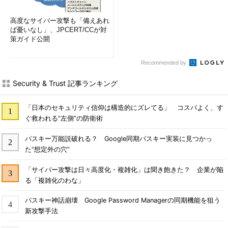
リティ対策・運用改善コンサルティングを
主な業務としている。
高度なサイバー攻撃も「備えあれ
ば憂いなし」、JPCERT/CCが対
情報セキュリティを世に広げるべく、講演
策ガイド公開
や執筆活動とさまざまな方面で活動中。近
著に「
今夜わかるメールプロトコル
」、
Recommended by
「
今夜わかるTCP/IP
」、「
今夜わかる
HTTP
」（共に翔泳社）がある。個人ブログ
Security & Trust 記事ランキング
は「
うさぎ文学日記
」
「日本のセキュリティ信仰は構造的にズレてる」 コスパよく、す
ぐ救われる“左側”の防衛術
●修正履歴
パスキー万能説破れる？ Google同期パスキー実装に見つかっ
【2006/11/2】
た“想定外の穴”
本文中のSQLで使える特殊文字をエスケープ
「サイバー攻撃は日々高度化・複雑化」は聞き飽きた？ 企業が陥
例について、注記として「
「\」を拡張して
る「複雑化のわな」
るRDBMSでは「\\」とエスケープする必要
がある
」を追記いたしました。
パスキー神話崩壊 Google Password Managerの同期機能を狙う
新攻撃手法
また、セカンドオーダーSQLインジェクショ