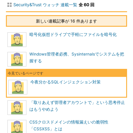
う。
Security&Trust ウォッチ 連載一覧
全 60 回
ここで取り上げた認証の回避以外にも、SELECTやDELETEと
新しい連載記事が 16 件あります
いったSQLを用いた不正なデータベース操作が実行できてしまう
可能性もある。テーブル名などが分からない場合でも、サブクエ
暗号化仮想ドライブで手軽にファイルを暗号化
リーを利用して存在するテーブルが検索できる場合もある。
【関連リンク】隠されていたSQLインジェ
Windows管理者必携、Sysinternalsでシステムを把
クション
握する
http://www.atmarkit.co.jp/fsecurity/rensai/
hoshino09/hoshino01.html
今夜分かるSQLインジェクション対策
この問題の対策としては、入力値には半角英数字のみを許可す
るよう制限する方法や、以下の例のようにSQLで使える特殊文字
「取りあえず管理者アカウントで」という思考停止
をエスケープして対処するという方法が一般的になっている。
はもうやめよう
CSSクロスドメインの情報漏えいの脆弱性
' → ''
「CSSXSS」とは