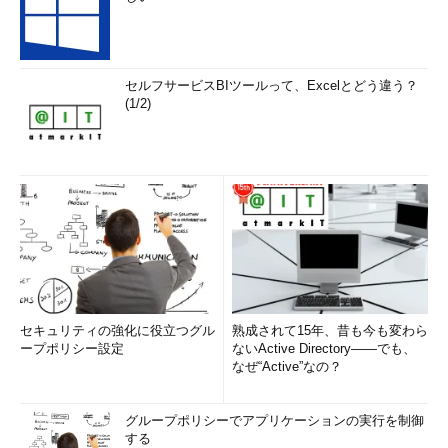
このSQLに渡される$uidと$ageの特殊文字は、適切にエスケ
ープされているとしよう。ここに次のような値を渡す。
セルフサービスBIツールって、Excelとどう違う？
$uid ： ueno
(1/2)
$age ： 31 UNION……
これを入力するとSQLは以下のようになる。
SELECT name FROM user 
where
 uid 
=
'ueno'
AND age 
>
31
 UNION
……
これを実行するとUNION以降のSQLも実行されてしまうことに
なる。この問題は、ageの値がシングルクオーテーションで囲わ
セキュリティの強化に役立つグル
熟成されて15年、昔も今も変わら
れていなかったことが原因である。以下のように囲われていれ
ープポリシー設定
ないActive Directory――でも、
なぜ“Active”なの？
ば、この問題は起きることがない（もちろん、数値以外は受け付
けないという前段階の処理も欲しい）。
グループポリシーでアプリケーションの実行を制御
する
SELECT name FROM user 
where
 uid 
=
'$uid'