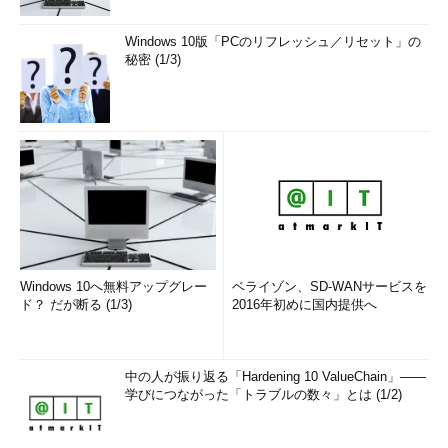
際には見落としがないように注意していただきたい。
Windows 10版「PCのリフレッシュ／リセット」の
【関連リンク】マルチバイトの落とし穴
マ
秘密 (1/3)
ルチバイトの落とし穴
http://www.atmarkit.co.jp/fsecurity/rensai/
hoshino10/hoshino01.html
SQLインジェクション対策
SQLインジェクションがはやり始めた2005年ごろに比べる
と、その手口は凝ったものになりつつある。今後はさらに巧妙な
手口が現れてくる可能性もある。SQLインジェクション対策のポ
イントを見直してみよう。
Windows 10へ無料アップグレー
ベライゾン、SD-WANサービスを
ド？ だが断る (1/3)
2016年初めに国内提供へ
●Webアプリケーションの対策
SQLを埋め込むところで特殊文字を適切にエスケープ
中の人が振り返る「Hardening 10 ValueChain」――
シフトJISの場合には1バイト文字を整理
学びにつながった「トラブルの数々」とは (1/2)
SQLの記述をなくすためにO/R（Object/Relational）マッピ
ングを活用