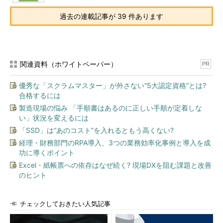
\ → \\
過去の連載記事が 39 件あります
【注】
「\」を拡張してるRDBMSでは「\\」とエス
ケープする必要がある
関連資料（ホワイトペーパー）
PR
この対策自体の方向性は正しいのだが、SQLインジェクション
優秀な「スクラムマスター」が外さない“5大認定資格”とは?
を理解していないため、対策が漏れている場合がある。
合格するには
製造現場の悩み 「手順書はあるのに正しい手順が定着しな
セカンドオーダーSQLインジェクション
い」状況を変えるには
「SSD」は“あのコスト”を入れるともう高くない?
SQLインジェクション対策として、入力値を適切にエスケープ
経理・財務部門のRPA導入、3つの業務効率化事例と導入を成
するという対策を行うが、この「入力値」が何なのか間違えてい
功に導くポイント
たり、チェックが漏れている場合がしばしば見受けられる。ま
Excel・紙帳票への依存はなぜ続く? 現場DXを阻む課題と改善
た、HTMLを生成する段階でエスケープすればよいと考えている
のヒント
人も見受けられるが、それも間違いである。
フォームに入力可能な部分だけが対策個所ではない。不正な入
チェックしておきたい人気記事
力の可能性を考える必要があるのは、GETやPOSTなどのクエリ