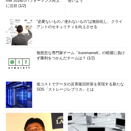
rver 2016のパフォーマンス向上
使いよう
に注目 (1/2)
れはシフトJISの環境で発生する現象だ。
この現象を詳しく見てみよう。
“必要ないもの／使わないもの”は無効化し、クライ
アントのセキュリティを向上させる
\x97' → \x97\'
ポイントとなるのは「\x97'」の部分で、これの「'」をエスケ
無慈悲な専門家チーム「kuromame6」の暗躍に負け
ープするために「\'」と置換すると「\x97\'」となる。
ず勝利をつかんだチームは？ (1/2)
「\'」の部分もエンコードしてみると、「\x5C\x27」となり、
全体では「\x97\x5C\x27」となる。
低コストでデータの災害復旧対策を実現する新たな
SDS「ストレージレプリカ」とは
\x97\x5C
\x27 →
予
'
これを文字に戻すと、手前から「\x97\x5C」が2バイト文字と
して扱われて「予」となり、「\x27」が1バイト文字として扱わ
れてしまい「'」となる。