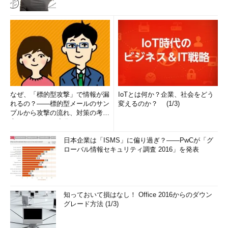
トJISを使うのをやめてEUC-JPなどを使うという方法がよい。
しかし、諸事情により文字コードを変更できないという場合も
あるかもしれない。その場合には、半端な1バイト文字を受け付
けない処理を書くか、以下のようにマルチバイトを扱う関数を通
して、文字コードを整理するという手もある。
Perlの場合 ：
Encode::from_to($str, "sjis","sjis");
なぜ、「標的型攻撃」で情報が漏
IoTとは何か？企業、社会をどう
PHPの場合 ：
mb_convert_encoding($str, 'SJIS', 'SJIS')
れるの？――標的型メールのサン
変えるのか？ (1/3)
プルから攻撃の流れ、対策の考え
方まで、もう一度分かりやすく
PHPなどで用意されているmagic_quotes_gpcといった自動エ
解...
スケープの機能が有効になっている場合には特に注意が必要であ
日本企業は「ISMS」に偏り過ぎ？――PwCが「グ
る。思いがけないところで、このような現象が発生する余地を残
ローバル情報セキュリティ調査 2016」を発表
している可能性がある。できるだけ全体に有効な自動エスケープ
の機能は無効にして、必要な個所を適切にエスケープ処理するこ
とが重要である。
知っておいて損はなし！ Office 2016からのダウン
グレード方法 (1/3)
このマルチバイトの問題はSQLインジェクション以外に、クロ
スサイトスクリプティングなどの攻撃にも利用できるので対策の