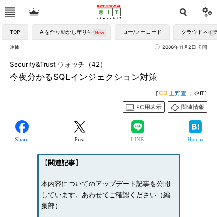
TOP
AIを作り動かし守り生かす
ロー/ノーコード
クラウドネイ
連載
2006年11月2日 公開
Security&Trust ウォッチ（42）
今夜分かるSQLインジェクション対策
[
上野宣
，＠IT]
PC用表示
関連情報
Share
Post
LINE
Hatena
【関連記事】
本内容についてのアップデート記事を公開
しています。あわせてご確認ください（編
集部）