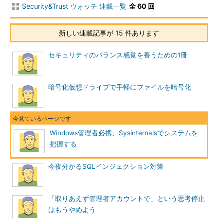
Security&Trust ウォッチ 連載一覧
全 60 回
新しい連載記事が 15 件あります
図1 Process Explorer実行画面
セキュリティのバランス感覚を養うための1冊
現在稼働しているプロセスについての詳細情報の表示はもちろ
ん、プロセスのkillやリスタート、サスペンド、優先度の変更など
暗号化仮想ドライブで手軽にファイルを暗号化
も行うことができる。プロセスに関する表示項目は、メニューの
［View］→［Select Columns］でカスタマイズすることができ
るので、必要な項目を追加していくことができる。
Windows管理者必携、Sysinternalsでシステムを
また、メニューの［Options］→［Replace Task Manager］に
把握する
チェックを入れることで、Ctrl＋Shift＋Escで呼び出す標準のタ
スクマネージャをProcess Exploreに置き換えることができる。
今夜分かるSQLインジェクション対策
【Process Explorer for Windows】
http://www.microsoft.com/technet/sysinte
「取りあえず管理者アカウントで」という思考停止
rnals/Utilities/ProcessExplorer.mspx
はもうやめよう