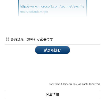
http://www.microsoft.com/technet/sysinte
rnals/default.mspx
これらのツールでは
セキュリティカテゴリ
として登録されてい
るものもあり、PC上で動いているプロセスをさらに細かく表示
するツールや、rootkit的動作をする可能性が含まれるレジストリ
会員登録（無料）が必要です
を表示するものなど、不正なプロセスや挙動がないかを把握する
ことも可能だ。今回はこのツール群から、システムのチェックに
続きを読む
必要なもの、運用管理に便利なものをいくつかピックアップして
紹介しよう。
多機能なプロセス管理ツール：Process Explorer
Process Explorerは、プロセスに関する情報や、プロセス管理
に必要な操作などに必要と思われる機能を数多く盛り込んだプロ
Copyright © ITmedia, Inc. All Rights Reserved.
セス管理のためのツールである。
関連情報