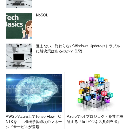
ーザーのSIDを表示
PsInfo
リモートレジストリAPIにア
CUI
NoSQL
クセスしてローカル／リモ
ートのシステム情報の表示
PsKill
プロセス名／IDを指定して
CUI
ローカル／リモートのプロ
セスをkill
進まない、終わらないWindows Updateのトラブル
PsList
ローカル／リモートのプロ
CUI
に解決策はあるのか？ (1/2)
セス情報を表示
PsLoggedOn
ローカル／リモートのコン
CUI
ピュータにログイン中のユ
ーザーを表示
PsLogList
ローカル／リモートのイベ
CUI
ントログの内容を表示
PsPasswd
ローカル／リモートのユー
CUI
ザーのパスワード変更
PsService
ローカル／リモートのサー
CUI
ビスの状態の表示と制御
AWS／Azure上でTensorFlow、C
AzureでIoTプロジェクトを共同検
PsShutdown
ローカル／リモートのコン
CUI
NTKを――機械学習環境のマネー
証する「IoTビジネス共創ラボ」
ピュータのシャットダウン
ジドサービスが登場