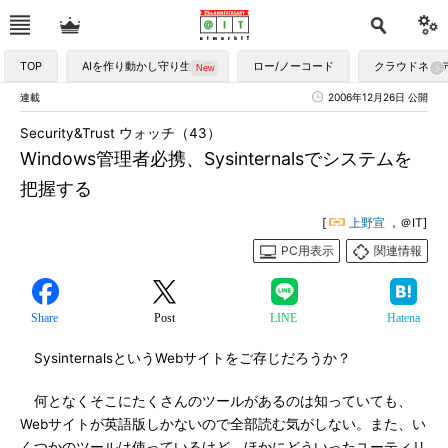
TOP
AIを作り動かし守り生かす
ロー/ノーコード
クラウドネイ
連載
2006年12月26日 公開
Security&Trust ウォッチ（43）
Windows管理者必携、Sysinternalsでシステムを
把握する
[
上野宣
，＠IT]
PC用表示
関連情報
Share
Post
LINE
Hatena
SysinternalsというWebサイトをご存じだろうか？
何となくそこにたくさんのツールがあるのは知っていても、
Webサイトが英語版しかないので全部読む気がしない。また、い
くつかのツールは使っているけど、ほかにどういったユーティリ