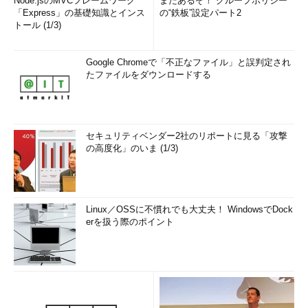
Node.jsのMVCフレームワーク
まだあるぞ！ グループポリシー
スプローラやIE起動時など
「Express」の基礎知識とインス
の“鉄板”設定パート2
に自動実行されるプログラ
トール (1/3)
ムの閲覧・設定
BgInfo
システム情報やネットワー
GUI/CUI
ク設定などを描画した壁紙
Google Chromeで「不正なファイル」と誤判定され
を作成し設定する
たファイルをダウンロードする
BlueScreen
ブルースクリーンと呼ばれ
-
るエラー画面を模したスク
リーンセイバー
CacheSet
キャッシュサイズの上限と
GUI
セキュリティベンダー2社のリポートに見る「攻撃
下限を調整し設定する
の高度化」のいま (1/3)
ClockRes
システムの時刻時計の分解
CUI
能を表示
Contig
コマンドライン版の軽量な
CUI
Linux／OSSに不慣れでも大丈夫！ WindowsでDock
デフラグツール
erを扱う際のポイント
Ctrl2cap
キーボードのCtrlとCaps
CUI
Lockを入れ替えるカーネル
モードのデバイスドライバ
DebugView
OutputDebugStringと
GUI
DbgPringからのデバッグ情
報を表示