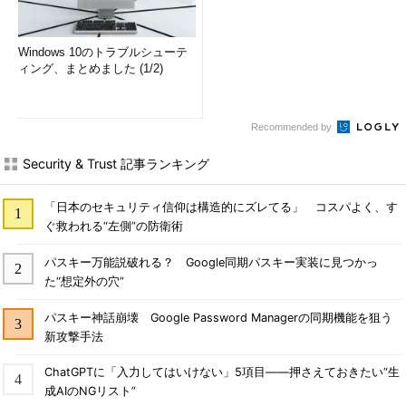
共有の状況を表示
Sigcheck
ファイルのバージョン情報
CUI
やデジタル署名などを表示
Windows 10のトラブルシューテ
ィング、まとめました (1/2)
Streams
NTFSの代替データストリー
CUI
ム（ADS）を検出
Strings
バイナリファイル内の
CUI
Recommended by
UNICODE／ASCII文字列を
表示
Security & Trust 記事ランキング
Sync
ディスクのデータをフラッ
CUI
シュ（UNIXのsyncコマンド
「日本のセキュリティ信仰は構造的にズレてる」 コスパよく、す
風）
ぐ救われる“左側”の防衛術
TCPView
プロセスと関連させて
GUI/CUI
TCP/UDPの状態を表示
パスキー万能説破れる？ Google同期パスキー実装に見つかっ
VolumeID
FAT／NTFSドライブのボリ
CUI
た“想定外の穴”
ュームラベルを設定
パスキー神話崩壊 Google Password Managerの同期機能を狙う
Whois
NICの登録情報の表示
CUI
（whoisコマンド）
新攻撃手法
WinObj
オブジェクトマネージャの
GUI
ChatGPTに「入力してはいけない」5項目――押さえておきたい“生
名前空間の表示
成AIのNGリスト”
ZoomIt
デスクトップ画面の拡大表
GUI