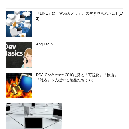
と再起動の実行
PsSuspend
ローカル／リモートのプロ
CUI
「LINE」に「Webカメラ」、のぞき見られた1月 (1/
セスのサスペンドとレジュ
3)
ームの実行
PsTools
ツール名が「Ps」で始まる
CUI
一連のツールセット
RegDelNull
通常のレジストリエディタ
CUI
AngularJS
では消せないキーの削除
RegHide
通常のレジストリエディタ
CUI
では見えないキーの作成
Regjump
レジストリパスを指定して
CUI
regeditを起動
RSA Conference 2016に見る「可視化」「検出」
「対応」を支援する製品たち (1/2)
Regmon
レジストリへのアクセスの
GUI
モニタリングツール
RootkitRevealer
rootkitベースのマルウェア
GUI
検出ツール
SDelete
米国防総省準拠方式などを
CUI
使いファイル／ディレクト
リなどを消去
ShareEnum
ネットワーク内のファイル
GUI