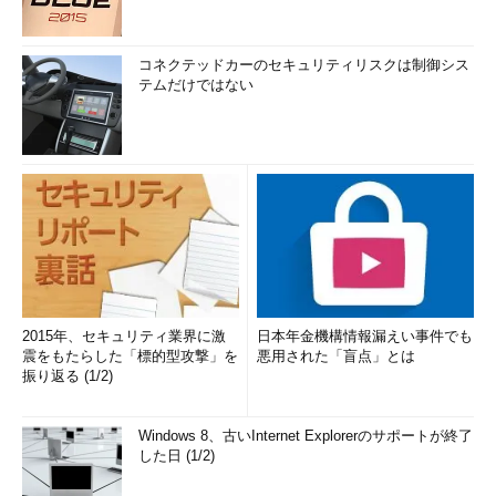
PageDefrag
ページファイルとレジスト
GUI
リハイブのデフラグを実行
PendMoves
次回起動時にリネーム／削
CUI
コネクテッドカーのセキュリティリスクは制御シス
除が実行されるファイルの
テムだけではない
一覧表示
Portmon
シリアルとパラレルポート
GUI
の稼働状況のモニタリング
ツール
Process
稼働中のプロセスに関して
GUI
Explorer
多彩な機能を提供する強力
なツール
Process
ファイルシステムやレジス
GUI
Monitor
トリ、プロセスなどの稼働
状況のモニタリングツール
2015年、セキュリティ業界に激
日本年金機構情報漏えい事件でも
ProcFeatures
プロセッサの情報を表示
CUI
震をもたらした「標的型攻撃」を
悪用された「盲点」とは
PsExec
指定したユーザーでローカ
CUI
振り返る (1/2)
ル／リモートでプロセスを
実行
Windows 8、古いInternet Explorerのサポートが終了
PsFile
リモートから開かれている
CUI
した日 (1/2)
ファイルを表示
PsGetSid
指定したコンピュータ／ユ
CUI