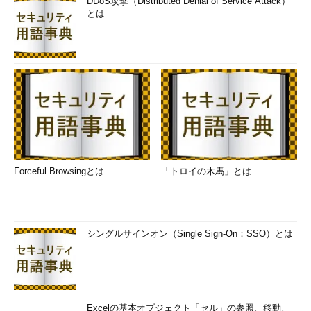
DDoS攻撃（Distributed Denial of Service Attack）
とは
シンボリックリンクを作成：Junction
Junctionは、Windowsでディレクトリのシンボリックリンクを
作成・削除するためのツールである。
シンボリックリンクを作成することで、ディレクトリに別の名
前を与えることができる。そしてそのシンボリックリンクは、元
の本体と同様に扱えるようになる。UNIX系のOSを使い慣れてい
る方ならば、Windowsでもシンボリックリンクを活用したいと思
ったことがあるのではないだろうか。
Forceful Browsingとは
「トロイの木馬」とは
>
 junction
.
exe c
:
\symbolic c
:
Junction
 v1
.
04
-
Windows
 junction creator 
and
シングルサインオン（Single Sign-On：SSO）とは
Copyright
(
C
)
2000
-
2005
Mark
Russinovich
Systems
Internals
-
http
:
//www.sysinternals.com
Created
:
 c
:
Targetted
 at
:
 c
:
\original
Excelの基本オブジェクト「セル」の参照、移動、