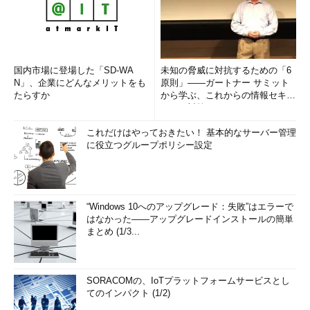
DiskExt
ディスクマッピングを表示
CUI
Diskmon
物理ディスクへのアクセス
GUI
を表示
DiskView
ハードディスクの断片化状
GUI
国内市場に登場した「SD-WA
未知の脅威に対抗するための「6
態や指定したファイルの位
N」、企業にどんなメリットをも
原則」――ガートナー サミット
置を表示
たらすか
から学ぶ、これからの情報セキュ
Du
指定したディレクトリの使
CUI
リティ対策
用状況を表示
これだけはやっておきたい！ 基本的なサーバー管理
EFSDump
EFS (Encrypting File
CUI
に役立つグループポリシー設定
System)で暗号化されたフ
ァイル／ディレクトリ情報
の表示
Filemon
ファイルシステムへのアク
GUI
セス状況をリアルタイムに
“Windows 10へのアップグレード：失敗”はエラーで
表示
はなかった――アップグレードインストールの簡単
まとめ (1/3...
Handle
開いているファイルやディ
CUI
レクトリを表示
Hex2dec
10進数／16進数変換の計算
CUI
SORACOMの、IoTプラットフォームサービスとし
機
てのインパクト (1/2)
Junction
シンボリックリンクの作成
CUI