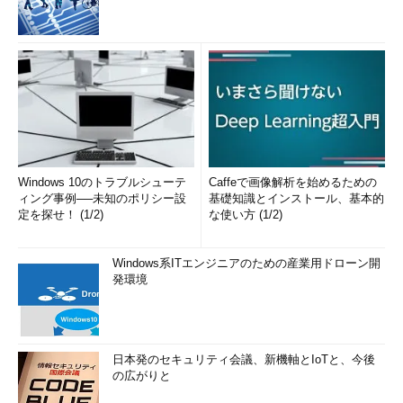
LDMDump
LDM（論理ディスクマネー
CUI
ジャ）データベースの内容
を表示
ListDLLs
現在利用しているDLLを一
CUI
覧表示
LiveKd
マイクロソフトのカーネル
CUI
デバッガを使い稼働中のシ
ステムを調査
LoadOrder
システムに読み込まれてい
CUI
Windows 10のトラブルシューテ
Caffeで画像解析を始めるための
るデバイスドライバを一覧
ィング事例──未知のポリシー設
基礎知識とインストール、基本的
表示
定を探せ！ (1/2)
な使い方 (1/2)
LogonSessions
システム上で稼働中のログ
CUI
オンセッションを一覧表示
Windows系ITエンジニアのための産業用ドローン開
MoveFile
次回起動時に指定ファイル
CUI
発環境
の移動／削除の実行
NewSID
SID（セキュリティ識別
GUI
子）を任意のものに変更
NTFSInfo
NTFSボリュームのサイズや
CUI
日本発のセキュリティ会議、新機軸とIoTと、今後
MFT(Master File Table）に
の広がりと
関する情報を表示