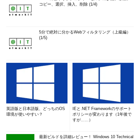
図3 Junction実行イメージ
コピー、選択、挿入、削除 (1/4)
【Junction】
http://www.microsoft.com/technet/sysinte
5分で絶対に分かるWebフィルタリング（上級編）
rnals/Utilities/Junction.mspx
(1/5)
ここで紹介したユーティリティ以外にも、SysinternalsのWeb
サイトでは、60種類を超えるユーティリティが提供されている。
また、Windowsシステムに関する有益な情報も提供されている。
システム管理に有用なユーティリティや情報が多数あるので、一
度試してみてはいかがだろうか。
新たなリリースやアップデート情報などは「
Sysinternals Site
Discussion
」で詳しいものが提供されている。RSSフィードも提
英語版と日本語版、どっちのOS
IEと.NET Frameworkのサポート
供されているので、利用者はこちらをチェックしておくとよいだ
環境が使いやすい？
ポリシーが変わります（1年後で
ろう。参考までにユーティリティ一覧と簡単な説明をまとめてい
すが……）
るので、 ぜひ使ってみて欲しい。現在、SysinternalsのWebサイ
トは英語版しかないが、マイクロソフトのWebサイトなのでその
最新ビルドを詳細レビュー！ Windows 10 Technical
うち日本語版が作成されることに期待したい。