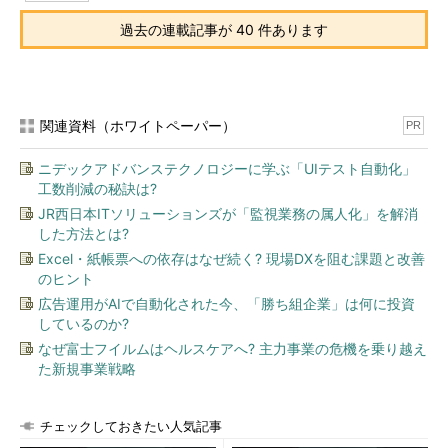
過去の連載記事が 40 件あります
プロセスの通信状態を表示：TCPView
TCPViewは、プロセスが利用するプロトコルやローカル／リ
モートのアドレス、使用しているポートとその状態をリアルタイ
ムで表示することができるツールである。
関連資料（ホワイトペーパー）
PR
ニデックアドバンステクノロジーに学ぶ「UIテスト自動化」
工数削減の秘訣は?
JR西日本ITソリューションズが「監視業務の属人化」を解消
した方法とは?
Excel・紙帳票への依存はなぜ続く? 現場DXを阻む課題と改善
のヒント
図2 TCPView実行画面
広告運用がAIで自動化された今、「勝ち組企業」は何に投資
しているのか?
通信の状態を表示する以外には、プロセスを選択して右クリッ
なぜ富士フイルムはヘルスケアへ? 主力事業の危機を乗り越え
クすることで、ファイルパスの表示やプロセスを終了させること
た新規事業戦略
もできる。またTCPViewには、tcpvconというコマンドライン版
も同梱されている。
チェックしておきたい人気記事