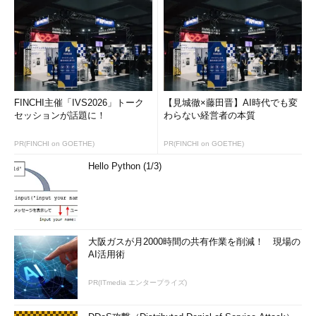
【TCPView for Windows】
http://www.microsoft.com/technet/sysinte
rnals/Utilities/TcpView.mspx
リモートシステム管理ツールセット：PsTools
PsToolsは、リモートのシステムを管理するためのコマンド集
FINCHI主催「IVS2026」トーク
【見城徹×藤田晋】AI時代でも変
で、Psを接頭辞とする PsExec、PsFile、PsGetSid、PsInfo、
セッションが話題に！
わらない経営者の本質
PsKill、PsList、PsLoggedOn、PsLogList、PsPasswd、
PR(FINCHI on GOETHE)
PR(FINCHI on GOETHE)
PsService、PsShutdown、PsSuspendの12種類のツールであ
る。
Hello Python (1/3)
リモートのWindowsマシンに対してPsToolsのコマンドを使う
ことで、プロセスの起動（PsExec）・終了（PsKill）や、イベン
トログの表示（PsLogList）、サービスの管理（PsService）、シ
大阪ガスが月2000時間の共有作業を削減！ 現場の
ャットダウン（PsShutdown）などを実行することができる。
AI活用術
【PsTools】
PR(ITmedia エンタープライズ)
http://www.microsoft.com/technet/sysinte
rnals/Utilities/PsTools.mspx