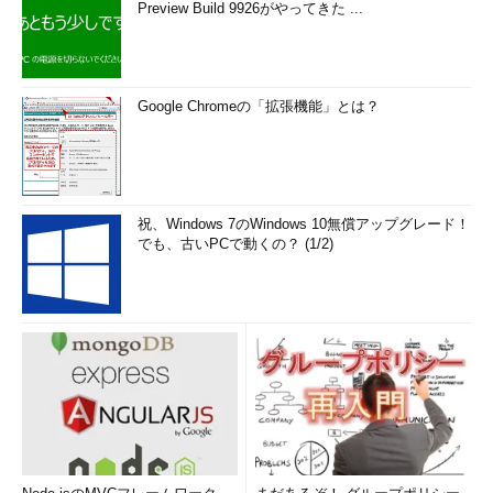
Preview Build 9926がやってきた ...
参考：Sysinternals 全ユーティリティ一覧
ツール名
概要
I/F
Google Chromeの「拡張機能」とは？
Sysinternals
Sysinternals 全ツールセッ
-
Suite
ト
AccessChk
ファイルやレジストリ、サ
CUI
ービスに対してユーザー／
グループが持つアクセス権
祝、Windows 7のWindows 10無償アップグレード！
限のチェック
でも、古いPCで動くの？ (1/2)
AccessEnum
フォルダやファイル、レジ
GUI
ストリに対するパーミッシ
ョン（Read/Write/Deny）
のチェック
AdRestore
Windows Server 2003 ド
CUI
メインコントローラから削
除されたオブジェクトを再
び有効にする
Autologon
自動ログオンを設定
GUI
Autoruns
起動時やログイン時、エク
GUI/CUI