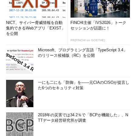
NICT、サイバー脅威情報を自動
FINCHI主催「IVS2026」トーク
集約できるWebアプリ「EXIST」
セッションが話題に！
を公開
PR(FINCHI on GOETHE)
Microsoft、プログラミング言語「TypeScript 3.4」
のリリース候補版（RC）を公開
一にも二にも「防御」を――元CIAのCISOが提言し
た6つのセキュリティ対策
2018年の災害では34.2％で「BCPが機能した」、N
TTデータ経営研究所が調査