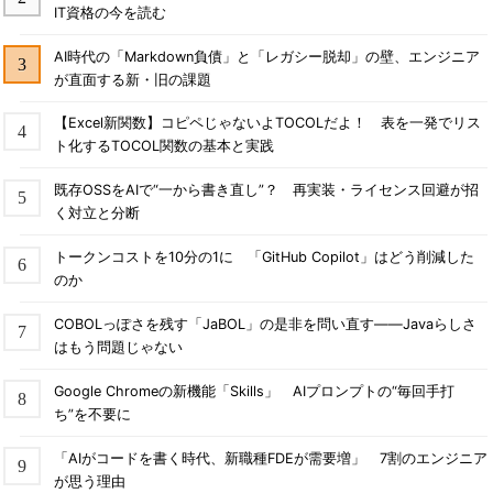
IT資格の今を読む
AI時代の「Markdown負債」と「レガシー脱却」の壁、エンジニア
が直面する新・旧の課題
【Excel新関数】コピペじゃないよTOCOLだよ！ 表を一発でリス
ト化するTOCOL関数の基本と実践
既存OSSをAIで“一から書き直し”？ 再実装・ライセンス回避が招
く対立と分断
トークンコストを10分の1に 「GitHub Copilot」はどう削減した
のか
COBOLっぽさを残す「JaBOL」の是非を問い直す――Javaらしさ
はもう問題じゃない
Google Chromeの新機能「Skills」 AIプロンプトの“毎回手打
ち”を不要に
「AIがコードを書く時代、新職種FDEが需要増」 7割のエンジニア
が思う理由