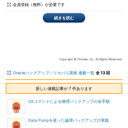
ュ後に実表に対して行われた更新内容はMViewに反映されていな
会員登録（無料）が必要です
いので注意が必要です。
続きを読む
マルチマスターレプリケーション
マルチマスターレプリケーションは、複数のデータベースサイ
トに同一のオブジェクト、データを保持させ、データベース間で
同期を行う機能です。各データベースサイトの更新データは、ほ
かのデータベースサイトに、同期もしくは非同期で伝搬すること
ができます。
Copyright © ITmedia, Inc. All Rights Reserved.
Oracleバックアップ／リカバリ講座 連載一覧
全 13 回
新しい連載記事が 7 件あります
OSコマンドによる物理バックアップの全手順
図4 マルチマスターレプリケーションの概略図
Data Pumpを使った論理バックアップの実践
万が一、あるデータベースサイトで障害が発生しても、ほかの