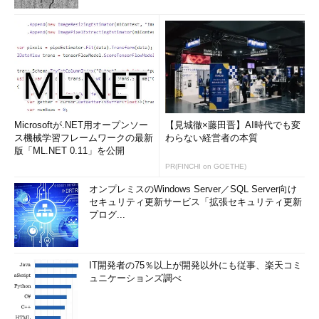
Microsoftが.NET用オープンソー
【見城徹×藤田晋】AI時代でも変
ス機械学習フレームワークの最新
わらない経営者の本質
版「ML.NET 0.11」を公開
PR(FINCHI on GOETHE)
オンプレミスのWindows Server／SQL Server向け
セキュリティ更新サービス「拡張セキュリティ更新
プログ...
IT開発者の75％以上が開発以外にも従事、楽天コミ
ュニケーションズ調べ