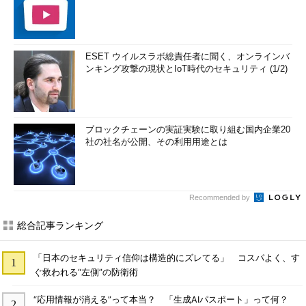
ESET ウイルスラボ総責任者に聞く、オンラインバ
ンキング攻撃の現状とIoT時代のセキュリティ (1/2)
ブロックチェーンの実証実験に取り組む国内企業20
社の社名が公開、その利用用途とは
Recommended by
総合記事ランキング
「日本のセキュリティ信仰は構造的にズレてる」 コスパよく、す
ぐ救われる“左側”の防衛術
“応用情報が消える”って本当？ 「生成AIパスポート」って何？