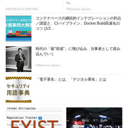
へ
縮することも可能です。
PR(FINCHI on GOETHE)
PR(dentsu Japan)
コンテナベースの継続的インテグレーションの利点
定期的にトランスポータブル表領域を実行し、別のデータベー
／課題と、CIパイプライン、Docker Build高速化の
スにプラグインしておくことで、バックアップとして利用するこ
コツ (1/2...
とも可能です。
時代の「最"現場"」に飛び込み、当事者として踏み
込んでいく
PR(dentsu Japan)
「電子署名」とは、「デジタル署名」とは
図6 トランスポータブル表領域の概要図
Oracle Data Guardを使った2次的なバックアッ
プ方法