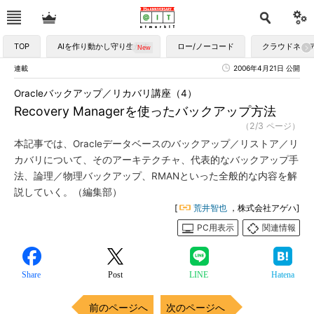
TOP
AIを作り動かし守り生かす
ロー/ノーコード
クラウドネイ
連載
2006年4月21日 公開
Oracleバックアップ／リカバリ講座（4）
Recovery Managerを使ったバックアップ方法
（2/3 ページ）
本記事では、Oracleデータベースのバックアップ／リストア／リ
カバリについて、そのアーキテクチャ、代表的なバックアップ手
法、論理／物理バックアップ、RMANといった全般的な内容を解
説していく。（編集部）
[
荒井智也
，株式会社アゲハ]
PC用表示
関連情報
Share
Post
LINE
Hatena
前のページへ
次のページへ