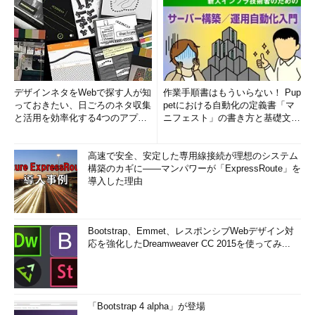
デザインネタをWebで探す人が知
作業手順書はもういらない！ Pup
っておきたい、日ごろのネタ収集
petにおける自動化の定義書「マ
と活用を効率化する4つのアプリ
ニフェスト」の書き方と基礎文法
(1/3)
まとめ (1/5)
高速で安全、安定した専用線接続が理想のシステム
構築のカギに――マンパワーが「ExpressRoute」を
導入した理由
Bootstrap、Emmet、レスポンシブWebデザイン対
応を強化したDreamweaver CC 2015を使ってみ...
「Bootstrap 4 alpha」が登場