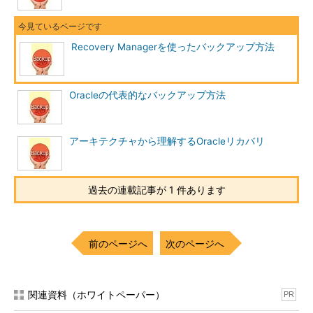
データベースサイトに同じデータが存在しています（非同期伝搬
の場合には、最新データが参照できない可能性と、各データベー
スサイトで同一レコードを更新していたなどの競合が発生する可
Recovery Managerを使ったバックアップ方法
能性があります）。そのため、ほかのデータベースに接続し直す
ことでデータを参照、更新ができます。このようなことからマル
チマスターレプリケーションも一種のバックアップとして利用で
Oracleの代表的なバックアップ方法
きます。
アーキテクチャから理解するOracleリカバリ
過去の連載記事が 1 件あります
図5 マルチマスターレプリケーション環境におけ
る障害時の概要図
前のページへ
次のページへ
MView、マルチマスターレプリケーションともに、ネットワー
ク負荷、処理パフォーマンス、運用管理負荷の増加など、追加で
関連資料（ホワイトペーパー）
PR
考慮すべき点が複数存在します。