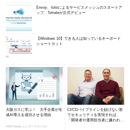
Envoy、Istioによるサービスメッシュのスタートア
ップ、Tetrateが正式デビュー
【Windows 10】できる人は知っているキーボード
ショートカット
大阪ガスに学ぶ！ 大手企業が生
CI/CDパイプラインを妨げない形
成AI導入を成功させる理由
でセキュリティを実現すれば、
「開発者や運用担当者に嫌われな
いWAF」は可能か
PR(ITmedia エンタープライズ)