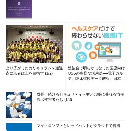
より広がったカリキュラムを通過
勉強会で明らかになった医療向け
点に若者は上を目指す (1/2)
OSSの多様な活用法──電子カル
テ、臨床試験データ解析、日本語
医学用語プラットフォーム、画...
成長し続けるセキュリティ人材と悲嘆に暮れる情報
流出被害者たち (1/3)
マイクロソフトとレッドハットがクラウドで提携