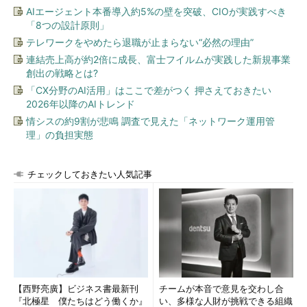
AIエージェント本番導入約5%の壁を突破、CIOが実践すべき
トランスポータブル表領域
「8つの設計原則」
テレワークをやめたら退職が止まらない“必然の理由”
トランスポータブル表領域は、表領域単位で別のデータベース
にプラグインできる機能です。先ほど説明したMViewやマルチマ
連結売上高が約2倍に成長、富士フイルムが実践した新規事業
創出の戦略とは?
スターレプリケーションでは、オブジェクト単位で別データベー
スに複製を作成しますが、このトランスポータブル表領域では表
「CX分野のAI活用」はここで差がつく 押さえておきたい
2026年以降のAIトレンド
領域単位となります。
情シスの約9割が悲鳴 調査で見えた「ネットワーク運用管
理」の負担実態
ある一時点のデータをほかのデータベースにコピーする方法と
しては、エクスポート／インポート・ユーティリティが一般的で
すが、データ量に比例して処理時間が長くなってしまいます。そ
チェックしておきたい人気記事
のため大規模データベースには不向きです。
これに対し、トランスポータブル表領域では、対象表領域のデ
ータファイルをOSコマンドにより直接コピーします。Oracle側
での処理はメタデータ（データファイルに含まれるオブジェクト
の情報）のエクスポート／インポートのみとなります。このた
め、処理時間は主に、コピーするファイル（データ量）サイズに
【西野亮廣】ビジネス書最新刊
チームが本音で意見を交わし合
依存するのみです。ストレージのコピー機能などを使用し、デー
『北極星 僕たちはどう働くか』
い、多様な人財が挑戦できる組織
タファイルのコピー時間を短縮することで、さらに処理時間を短