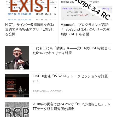
NICT、サイバー脅威情報を自動
Microsoft、プログラミング言語
集約できるWebアプリ「EXIST」
「TypeScript 3.4」のリリース候
を公開
補版（RC）を公開
一にも二にも「防御」を――元CIAのCISOが提言し
た6つのセキュリティ対策
FINCHI主催「IVS2026」トークセッションが話題
に！
PR(FINCHI on GOETHE)
2018年の災害では34.2％で「BCPが機能した」、N
TTデータ経営研究所が調査