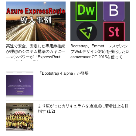
高速で安全、安定した専用線接続
Bootstrap、Emmet、レスポンシ
が理想のシステム構築のカギに―
ブWebデザイン対応を強化したDr
―マンパワーが「ExpressRout
eamweaver CC 2015を使って
e」を導入した理由
み...
「Bootstrap 4 alpha」が登場
より広がったカリキュラムを通過点に若者は上を目
指す (1/2)