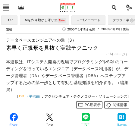
TOP
AIを作り動かし守り生かす
ロー/ノーコード
クラウドネイ
2018年1月19日 更新
連載
2006年5月11日 公開
データベースエンジニアへの道（3）
素早く正規形を見抜く実践テクニック
（1/4 ページ）
本連載は、ITシステム開発の現場でプログラミングやSQLのコー
ディングを行っているエンジニア（データベース利用者）が、デ
ータ管理者（DA）やデータベース管理者（DBA）へステップア
ップするための第一歩として有効な基礎知識を紹介する。（編集
局）
[
下平浩由
，アクセンチュア・テクノロジー・ソリューションズ]
PC用表示
関連情報
Share
Post
LINE
Hatena