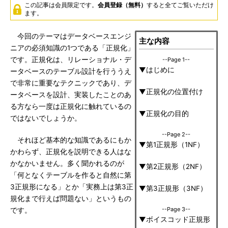
この記事は会員限定です。
会員登録（無料）
すると全てご覧いただけ
ます。
今回のテーマはデータベースエンジ
主な内容
ニアの必須知識の1つである「正規化」
です。正規化は、リレーショナル・デ
--Page 1--
▼はじめに
ータベースのテーブル設計を行ううえ
で非常に重要なテクニックであり、デ
▼正規化の位置付け
ータベースを設計、実装したことのあ
る方なら一度は正規化に触れているの
▼正規化の目的
ではないでしょうか。
--Page 2--
それほど基本的な知識であるにもか
▼第1正規形（1NF）
かわらず、正規化を説明できる人はな
かなかいません。多く聞かれるのが
▼第2正規形（2NF）
「何となくテーブルを作ると自然に第
3正規形になる」とか「実務上は第3正
▼第3正規形（3NF）
規化まで行えば問題ない」というもの
--Page 3--
です。
▼ボイスコッド正規形