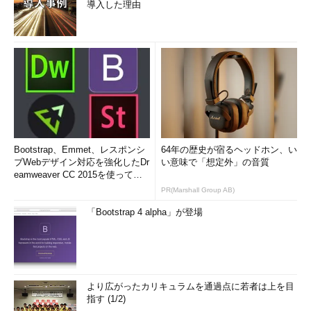
導入した理由
Bootstrap、Emmet、レスポンシ
64年の歴史が宿るヘッドホン、い
ブWebデザイン対応を強化したDr
い意味で「想定外」の音質
eamweaver CC 2015を使って
み...
PR(Marshall Group AB)
「Bootstrap 4 alpha」が登場
より広がったカリキュラムを通過点に若者は上を目
指す (1/2)