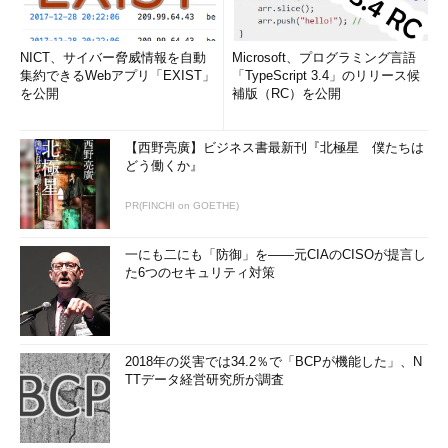
NICT、サイバー脅威情報を自動
Microsoft、プログラミング言語
集約できるWebアプリ「EXIST」
「TypeScript 3.4」のリリース候
を公開
補版（RC）を公開
【西野亮廣】ビジネス書最新刊『北極星 僕たちは
どう働くか』
PR(FINCHI on GOETHE)
一にも二にも「防御」を――元CIAのCISOが提言し
た6つのセキュリティ対策
2018年の災害では34.2％で「BCPが機能した」、N
TTデータ経営研究所が調査