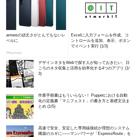
arrowsの頑丈さがとんでもないレ
Excelに入力フォームを作成、コ
ベルに
ントロールを追加、表示、ボタン
でイベント実行 (1/3)
PR(arrows)
デザインネタをWebで探す人が知っておきたい、日
ごろのネタ収集と活用を効率化する4つのアプリ (1/
3)
作業手順書はもういらない！ Puppetにおける自動
化の定義書「マニフェスト」の書き方と基礎文法ま
とめ (1/5)
高速で安全、安定した専用線接続が理想のシステム
構築のカギに――マンパワーが「ExpressRoute」を