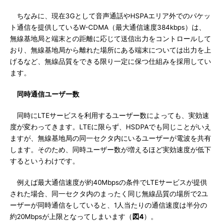
ちなみに、現在3Gとして音声通話やHSPAエリア外でのパケッ
ト通信を提供しているW-CDMA（最大通信速度384kbps）は、
無線基地局と端末との距離に応じて送信出力をコントロールして
おり、無線基地局から離れた場所にある端末については出力を上
げるなど、無線品質をできる限り一定に保つ仕組みを採用してい
ます。
同時通信ユーザー数
同時にLTEサービスを利用するユーザー数によっても、実効速
度が変わってきます。LTEに限らず、HSDPAでも同じことがいえ
ますが、無線基地局の同一セクタ内にいるユーザーが電波を共有
します。そのため、同時ユーザー数が増えるほど実効速度が低下
するというわけです。
例えば最大通信速度が約40Mbpsの条件でLTEサービスが提供
された場合、同一セクタ内のまったく同じ無線品質の場所で2ユ
ーザーが同時通信をしていると、1人当たりの通信速度は半分の
約20Mbpsが上限となってしまいます（
図4
）。