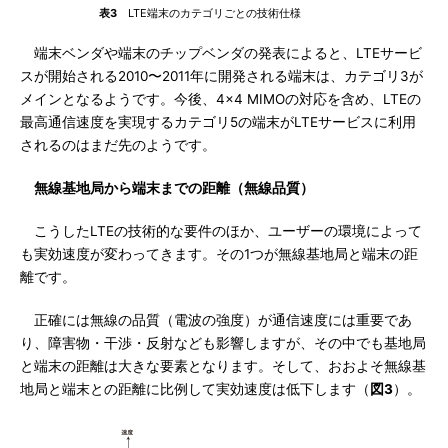
表3
LTE端末のカテゴリごとの技術仕様
端末ベンダや端末のチップベンダの発表によると、LTEサービ
スが開始される2010〜2011年に開発される端末は、カテゴリ3が
メインとなるようです。今後、4×4 MIMOの対応を含め、LTEの
最高通信速度を実現するカテゴリ5の端末がLTEサービスに利用
されるのはまだ先のようです。
無線基地局から端末までの距離（無線品質）
こうしたLTEの技術的な要件のほか、ユーザーの環境によって
も実効速度が変わってきます。その1つが無線基地局と端末の距
離です。
正確には無線の品質（電波の強度）が通信速度には重要であ
り、障害物・干渉・反射なども影響しますが、その中でも基地局
と端末の距離は大きな要素となります。そして、おおよそ無線基
地局と端末との距離に比例して実効速度は低下します（
図3
）。