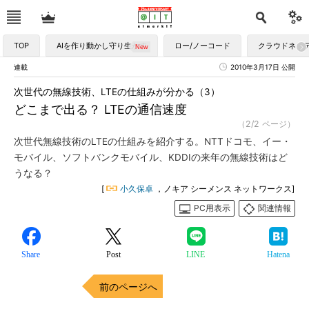
TOP
AIを作り動かし守り生かす
ロー/ノーコード
クラウドネイ
連載
2010年3月17日 公開
次世代の無線技術、LTEの仕組みが分かる（3）
どこまで出る？ LTEの通信速度
（2/2 ページ）
次世代無線技術のLTEの仕組みを紹介する。NTTドコモ、イー・
モバイル、ソフトバンクモバイル、KDDIの来年の無線技術はど
うなる？
[
小久保卓
，ノキア シーメンス ネットワークス]
PC用表示
関連情報
Share
Post
LINE
Hatena
前のページへ