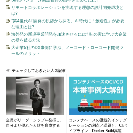
リモートコラボレーションを実現する理想の設計開発環境と
は?
“第4世代AI”開発の軌跡から探る、AI時代に「創造性」が必要
な理由とは?
海外発の新規事業開発を加速させるには? 味の素に学ぶ大企業
の壁を破る方法
大企業5社のDX事例に学ぶ、ノーコード・ローコード開発ツ
ールのメリット
チェックしておきたい人気記事
全員がリーダーシップを発揮し、
コンテナベースの継続的インテグ
自分より優れた人財を育成する
レーションの利点／課題と、CIパ
イプライン、Docker Build高速化