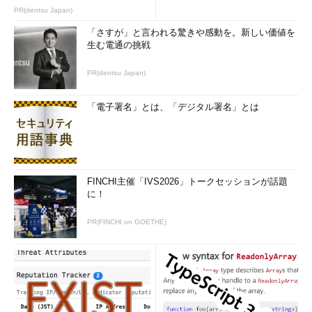
のコツ (1/2...
PR(dentsu Japan)
「さすが」と言われる驚きや感動を。新しい価値を
生む電通の挑戦
PR(dentsu Japan)
「電子署名」とは、「デジタル署名」とは
FINCHI主催「IVS2026」トークセッションが話題
に！
PR(FINCHI on GOETHE)