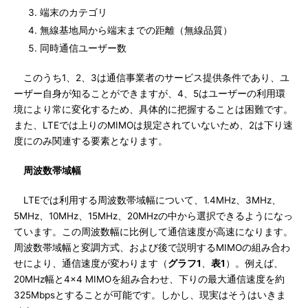
端末のカテゴリ
無線基地局から端末までの距離（無線品質）
同時通信ユーザー数
このうち1、2、3は通信事業者のサービス提供条件であり、ユ
ーザー自身が知ることができますが、4、5はユーザーの利用環
境により常に変化するため、具体的に把握することは困難です。
また、LTEでは上りのMIMOは規定されていないため、2は下り速
度にのみ関連する要素となります。
周波数帯域幅
LTEでは利用する周波数帯域幅について、1.4MHz、3MHz、
5MHz、10MHz、15MHz、20MHzの中から選択できるようになっ
ています。この周波数幅に比例して通信速度が高速になります。
周波数帯域幅と変調方式、および後で説明するMIMOの組み合わ
せにより、通信速度が変わります（
グラフ1
、
表1
）。例えば、
20MHz幅と4×4 MIMOを組み合わせ、下りの最大通信速度を約
325Mbpsとすることが可能です。しかし、現実はそうはいきま