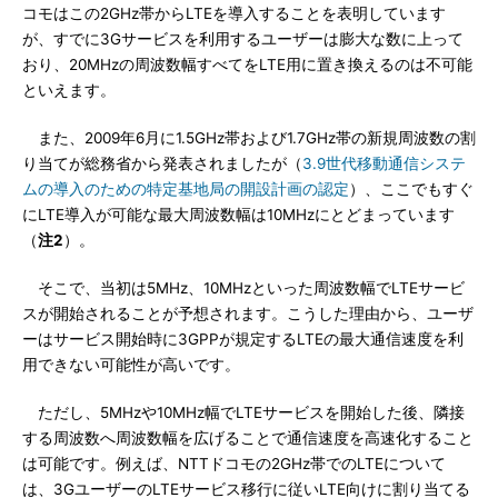
コモはこの2GHz帯からLTEを導入することを表明しています
が、すでに3Gサービスを利用するユーザーは膨大な数に上って
おり、20MHzの周波数幅すべてをLTE用に置き換えるのは不可能
といえます。
また、2009年6月に1.5GHz帯および1.7GHz帯の新規周波数の割
り当てが総務省から発表されましたが（
3.9世代移動通信システ
ムの導入のための特定基地局の開設計画の認定
）、ここでもすぐ
にLTE導入が可能な最大周波数幅は10MHzにとどまっています
（
注2
）。
そこで、当初は5MHz、10MHzといった周波数幅でLTEサービ
スが開始されることが予想されます。こうした理由から、ユーザ
ーはサービス開始時に3GPPが規定するLTEの最大通信速度を利
用できない可能性が高いです。
ただし、5MHzや10MHz幅でLTEサービスを開始した後、隣接
する周波数へ周波数幅を広げることで通信速度を高速化すること
は可能です。例えば、NTTドコモの2GHz帯でのLTEについて
は、3GユーザーのLTEサービス移行に従いLTE向けに割り当てる