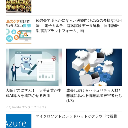
勉強会で明らかになった医療向けOSSの多様な活用
法──電子カルテ、臨床試験データ解析、日本語医
学用語プラットフォーム、画...
大阪ガスに学ぶ！ 大手企業が生
成長し続けるセキュリティ人材と
成AI導入を成功させる理由
悲嘆に暮れる情報流出被害者たち
(1/3)
PR(ITmedia エンタープライズ)
マイクロソフトとレッドハットがクラウドで提携