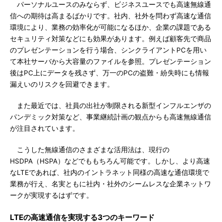
パーソナルユースのみならず、ビジネスユースでも高速無線通
信への期待は高まるばかりです。社内、社外を問わず高速な通信
環境により、業務の効率化が可能になるほか、企業の課題である
セキュリティ対策などにも効果があります。例えば顧客先で商品
のプレゼンテーションを行う場合、シンクライアントPCを用い
て本社サーバから大容量のファイルを参照。プレゼンテーション
後はPC上にデータを残さず、万一のPCの盗難・紛失時にも情報
漏えいのリスクを回避できます。
また最近では、社員の出社が制限される新型インフルエンザの
パンデミック対策など、事業継続計画の観点からも高速無線通信
が注目されています。
こうした無線通信のさまざまな活用法は、現行の
HSDPA（HSPA）などでももちろん可能です。しかし、より高速
なLTEであれば、社内のイントラネット同様の高速な通信環境で
業務が行え、名実ともに社内・社外のシームレスな企業ネットワ
ークが実現するはずです。
LTEの高速通信を実現する3つのキーワード