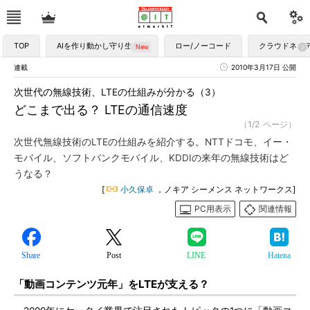
TOP
AIを作り動かし守り生かす
ロー/ノーコード
クラウドネイ
連載
2010年3月17日 公開
次世代の無線技術、LTEの仕組みが分かる（3）
どこまで出る？ LTEの通信速度
（1/2 ページ）
次世代無線技術のLTEの仕組みを紹介する。NTTドコモ、イー・
モバイル、ソフトバンクモバイル、KDDIの来年の無線技術はど
うなる？
[
小久保卓
，ノキア シーメンス ネットワークス]
PC用表示
関連情報
Share
Post
LINE
Hatena
「動画コンテンツ元年」をLTEが支える？