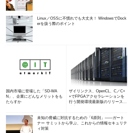
Linux／OSSに不慣れでも大丈夫！ WindowsでDock
erを扱う際のポイント
国内市場に登場した「SD-WA
ザイリンクス、OpenCL、C／C+
N」、企業にどんなメリットをも
+でFPGAアクセラレーションを
たらすか
行う開発環境最新版のリリースを
発表
未知の脅威に対抗するための「6原則」――ガート
ナー サミットから学ぶ、これからの情報セキュリテ
ィ対策