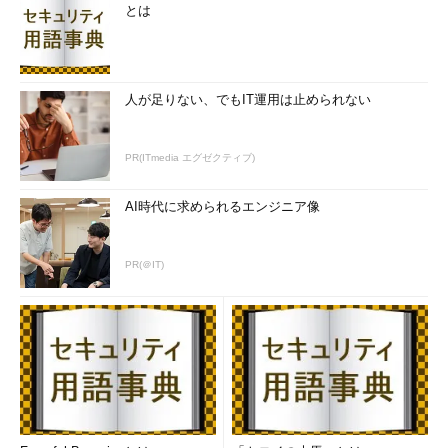
とは
人が足りない、でもIT運用は止められない
PR(ITmedia エグゼクティブ)
AI時代に求められるエンジニア像
PR(＠IT)