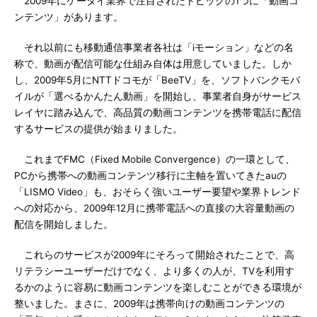
2009年にケータイ業界で注目されたトピックの1つに「動画コ
ンテンツ」があります。
それ以前にも移動通信事業者各社は「iモーション」などの名
称で、動画が配信可能な仕組み自体は用意していました。しか
し、2009年5月にNTTドコモが「BeeTV」を、ソフトバンクモバ
イルが「選べるかんたん動画」を開始し、事業者自身がサービス
レイヤに踏み込んで、高品質の動画コンテンツを携帯電話に配信
するサービスの提供が始まりました。
これまでFMC（Fixed Mobile Convergence）の一環として、
PCから携帯への動画コンテンツ移行に主軸を置いてきたauの
「LISMO Video」も、おそらく強いユーザー要望や業界トレンド
への対応から、2009年12月に携帯電話への直接の大容量動画の
配信を開始しました。
これらのサービスが2009年にそろって開始されたことで、高
リテラシーユーザーだけでなく、より多くの人が、TVを利用す
るかのように容易に動画コンテンツを楽しむことができる環境が
整いました。まさに、2009年は携帯向けの動画コンテンツの