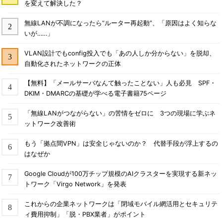
を変えて解決した？
無線LANが不調になったら“ルーター再起動”、「原因はよく知らな
いが……」
VLAN設計でもconfig投入でも「あの人しか分からない」を脱却、
自動化されたネットワークの正体
【無料】「メールサーバなんて触ったことない」人も必見 SPF・
DKIM・DMARCの基礎が学べる電子書籍75ページ
「無線LANがつながらない」の苦情をゼロに 3つの現場に学ぶネ
ットワーク改善術
もう「拠点間VPN」は安全じゃないのか？ 代替手段が浮上するの
はなぜか
Google Cloudが100万チップ規模のAIクラスターを実現する新ネッ
トワーク「Virgo Network」を発表
これからの企業ネットワークは「閉域モバイル網活用とセキュリテ
ィ費用抑制」「脱・PBX業者」がポイント