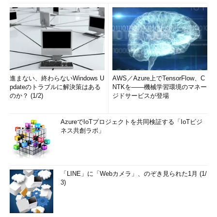
進まない、終わらないWindows U
AWS／Azure上でTensorFlow、C
pdateのトラブルに解決策はある
NTKを――機械学習環境のマネー
のか？ (1/2)
ジドサービスが登場
AzureでIoTプロジェクトを共同検証する「IoTビジ
ネス共創ラボ」
「LINE」に「Webカメラ」、のぞき見られた1月 (1/
3)