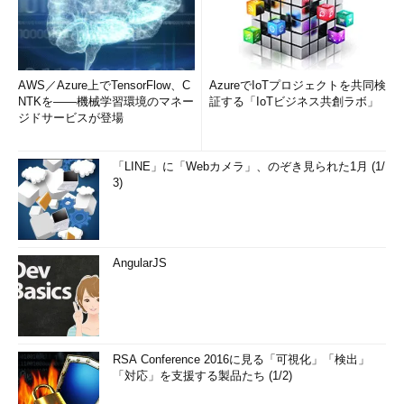
AWS／Azure上でTensorFlow、C
AzureでIoTプロジェクトを共同検
NTKを――機械学習環境のマネー
証する「IoTビジネス共創ラボ」
ジドサービスが登場
「LINE」に「Webカメラ」、のぞき見られた1月 (1/
3)
AngularJS
RSA Conference 2016に見る「可視化」「検出」
「対応」を支援する製品たち (1/2)