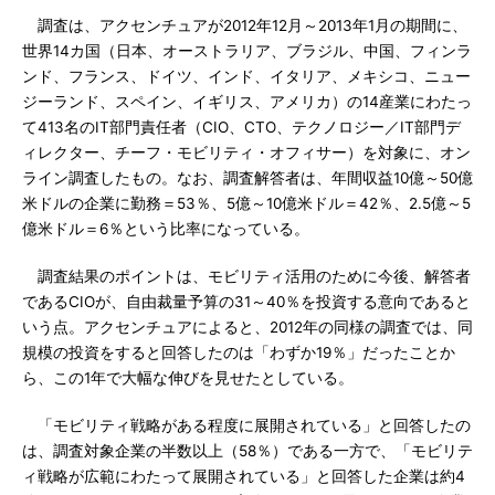
調査は、アクセンチュアが2012年12月～2013年1月の期間に、
世界14カ国（日本、オーストラリア、ブラジル、中国、フィンラ
ンド、フランス、ドイツ、インド、イタリア、メキシコ、ニュー
ジーランド、スペイン、イギリス、アメリカ）の14産業にわたっ
て413名のIT部門責任者（CIO、CTO、テクノロジー／IT部門デ
ィレクター、チーフ・モビリティ・オフィサー）を対象に、オン
ライン調査したもの。なお、調査解答者は、年間収益10億～50億
米ドルの企業に勤務＝53％、5億～10億米ドル＝42％、2.5億～5
億米ドル＝6％という比率になっている。
調査結果のポイントは、モビリティ活用のために今後、解答者
であるCIOが、自由裁量予算の31～40％を投資する意向であると
いう点。アクセンチュアによると、2012年の同様の調査では、同
規模の投資をすると回答したのは「わずか19％」だったことか
ら、この1年で大幅な伸びを見せたとしている。
「モビリティ戦略がある程度に展開されている」と回答したの
は、調査対象企業の半数以上（58％）である一方で、「モビリテ
ィ戦略が広範にわたって展開されている」と回答した企業は約4