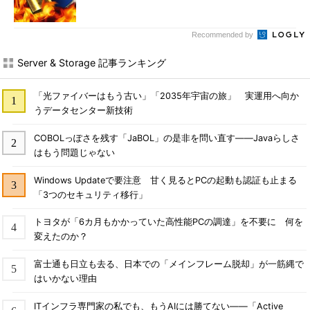
Recommended by
Server & Storage 記事ランキング
「光ファイバーはもう古い」「2035年宇宙の旅」 実運用へ向か
うデータセンター新技術
COBOLっぽさを残す「JaBOL」の是非を問い直す――Javaらしさ
はもう問題じゃない
Windows Updateで要注意 甘く見るとPCの起動も認証も止まる
「3つのセキュリティ移行」
トヨタが「6カ月もかかっていた高性能PCの調達」を不要に 何を
変えたのか？
富士通も日立も去る、日本での「メインフレーム脱却」が一筋縄で
はいかない理由
ITインフラ専門家の私でも、もうAIには勝てない――「Active