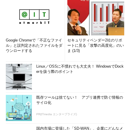
Google Chromeで「不正なファイ
セキュリティベンダー2社のリポ
ル」と誤判定されたファイルをダ
ートに見る「攻撃の高度化」のい
ウンロードする
ま (1/3)
Linux／OSSに不慣れでも大丈夫！ WindowsでDock
erを扱う際のポイント
既存ツールは捨てない！ アプリ連携で防ぐ情報の
サイロ化
PR(ITmedia エンタープライズ)
国内市場に登場した「SD-WAN」、企業にどんなメ