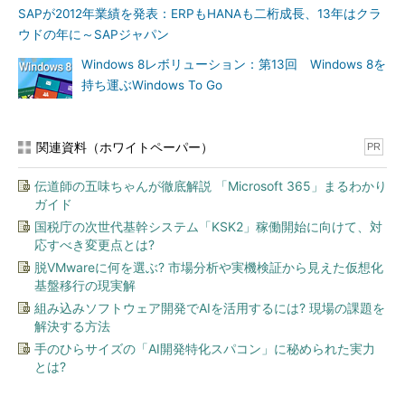
既存システムとの連携（25％）
SAPが2012年業績を発表：ERPもHANAも二桁成長、13年はクラ
知識の共有（23％）
ウドの年に～SAPジャパン
Windows 8レボリューション：第13回 Windows 8を
対応体制について
持ち運ぶWindows To Go
既存の人材を生かしてモビリティ戦略を実施する（52％）
モビリティ専門家を新たに雇用する（37％）
関連資料（ホワイトペーパー）
PR
企業におけるモビリティ導入に影響を与える主な障壁
伝道師の五味ちゃんが徹底解説 「Microsoft 365」まるわかり
セキュリティ（45％）
ガイド
費用対効果（41％）
国税庁の次世代基幹システム「KSK2」稼働開始に向けて、対
応すべき変更点とは?
システムとの連携（31％）
脱VMwareに何を選ぶ? 市場分析や実機検証から見えた仮想化
BYODへの対応状況
基盤移行の現実解
組み込みソフトウェア開発でAIを活用するには? 現場の課題を
サポートはまだ限定的である（59％）
解決する方法
全面的にサポートしている（28％）
手のひらサイズの「AI開発特化スパコン」に秘められた実力
とは?