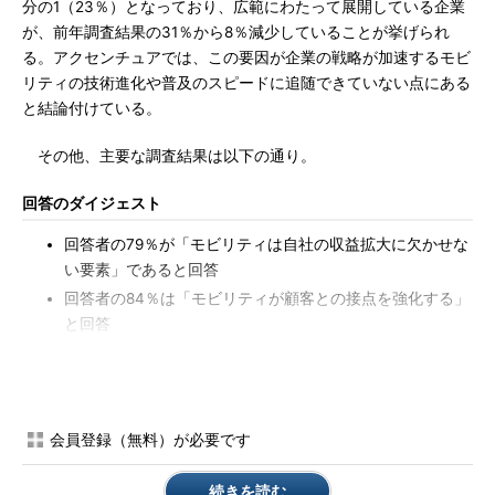
分の1（23％）となっており、広範にわたって展開している企業
が、前年調査結果の31％から8％減少していることが挙げられ
る。アクセンチュアでは、この要因が企業の戦略が加速するモビ
リティの技術進化や普及のスピードに追随できていない点にある
と結論付けている。
その他、主要な調査結果は以下の通り。
回答のダイジェスト
回答者の79％が「モビリティは自社の収益拡大に欠かせな
い要素」であると回答
回答者の84％は「モビリティが顧客との接点を強化する」
と回答
回答者の83％は「自社のビジネスに大きな影響を与える」
と回答
回答者の34％は「モビリティは今後1年間の最優先事項」
と回答
会員登録（無料）が必要です
回答者の42％は「最優先課題の5つのうちの1つ」と回答
続きを読む