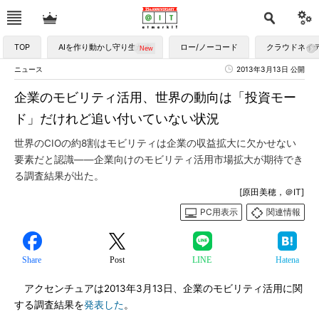
TOP
AIを作り動かし守り生かす
ロー/ノーコード
クラウドネイ
ニュース
2013年3月13日 公開
企業のモビリティ活用、世界の動向は「投資モー
ド」だけれど追い付いていない状況
世界のCIOの約8割はモビリティは企業の収益拡大に欠かせない
要素だと認識――企業向けのモビリティ活用市場拡大が期待でき
る調査結果が出た。
[原田美穂，＠IT]
PC用表示
関連情報
Share
Post
LINE
Hatena
アクセンチュアは2013年3月13日、企業のモビリティ活用に関
する調査結果を
発表した
。