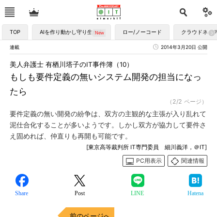
TOP
AIを作り動かし守り生かす
ロー/ノーコード
クラウドネイ
連載
2014年3月20日 公開
美人弁護士 有栖川塔子のIT事件簿（10）
もしも要件定義の無いシステム開発の担当になっ
たら
（2/2 ページ）
要件定義の無い開発の紛争は、双方の主観的な主張が入り乱れて
泥仕合化することが多いようです。しかし双方が協力して要件さ
え固めれば、仲直りも再開も可能です。
[東京高等裁判所 IT専門委員 細川義洋，＠IT]
PC用表示
関連情報
Share
Post
LINE
Hatena
前のページへ