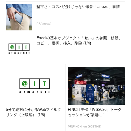
堅牢さ・コスパだけじゃない最新「arrows」事情
PR(arrows)
Excelの基本オブジェクト「セル」の参照、移動、
コピー、選択、挿入、削除 (1/4)
5分で絶対に分かるWebフィルタ
FINCHI主催「IVS2026」トーク
リング（上級編） (1/5)
セッションが話題に！
PR(FINCHI on GOETHE)