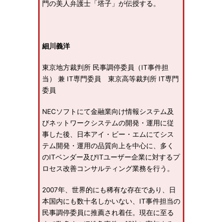
門の美人弁護士「塔子」が伝授する。
細川義洋
東京地方裁判所 民事調停委員（IT事件担
当） 兼 IT専門委員 東京高等裁判所 IT専門
委員
NECソフトにて金融業向け情報システム及
びネットワークシステムの開発・運用に従
事した後、日本アイ・ビー・エムにてシス
テム開発・運用の品質向上を中心に、多く
のITベンダー及びITユーザー企業に対するプ
ロセス改善コンサルティング業務を行う。
2007年、世界的にも稀有な存在であり、日
本国内にも数十名しかいない、IT事件担当の
民事調停委員に推薦され着任。現在に至る