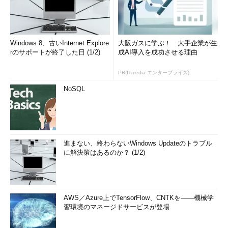
Windows 8、古いInternet Explore
大阪ガスに学ぶ！ 大手企業が生
rのサポートが終了した日 (1/2)
成AI導入を成功させる理由
PR(ITmedia エンタープライズ)
NoSQL
進まない、終わらないWindows Updateのトラブル
に解決策はあるのか？ (1/2)
AWS／Azure上でTensorFlow、CNTKを――機械学
習環境のマネージドサービスが登場