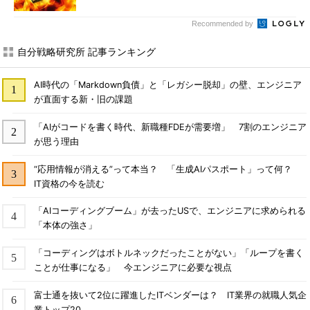
Recommended by
自分戦略研究所 記事ランキング
AI時代の「Markdown負債」と「レガシー脱却」の壁、エンジニア
が直面する新・旧の課題
「AIがコードを書く時代、新職種FDEが需要増」 7割のエンジニア
が思う理由
“応用情報が消える”って本当？ 「生成AIパスポート」って何？
IT資格の今を読む
「AIコーディングブーム」が去ったUSで、エンジニアに求められる
「本体の強さ」
「コーディングはボトルネックだったことがない」「ループを書く
ことが仕事になる」 今エンジニアに必要な視点
富士通を抜いて2位に躍進したITベンダーは？ IT業界の就職人気企
業トップ20