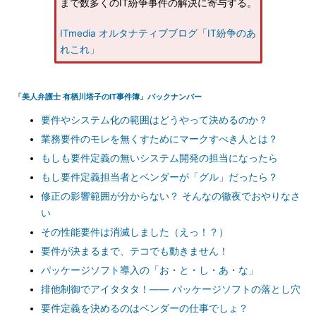
まで数多くのIT紛争事件の解決に寄与する。
ITmedia オルタナティブブログ「IT紛争のあ
れこれ」
「美人弁護士 有栖川塔子のIT事件簿」バックナンバー
要件やシステム化の範囲はどうやって決めるのか？
業務要件のモレを無くすためにマークすべき人とは？
もしも要件定義の無いシステム開発の担当になったら
もし要件定義担当者とベンダーが「グル」だったら？
修正の影響範囲が分からない？ そんなの徹夜でおやりなさ
い
その性能要件は消滅しました（えっ！？）
要件が決まるまで、テコでも動きません！
パッケージソフト導入の「お・と・し・あ・な」
排他制御でアイタタタ！―― パッケージソフトの落とし穴
要件定義を決めるのはベンダーの仕事でしょ？