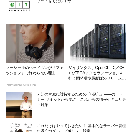
リットをもたらすか
マーシャルのヘッドホンが「ファ
ザイリンクス、OpenCL、C／C+
ッション」で終わらない理由
+でFPGAアクセラレーションを
行う開発環境最新版のリリースを
発表
PR(Marshall Group AB)
未知の脅威に対抗するための「6原則」――ガート
ナー サミットから学ぶ、これからの情報セキュリテ
ィ対策
これだけはやっておきたい！ 基本的なサーバー管理
に役立つグループポリシー設定