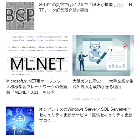
2018年の災害では34.2％で「BCPが機能した」、N
スタート画面のタイルのサイズを変えたり、スタート画面やタ
TTデータ経営研究所が調査
スクバーにピン留めしたりする場合、Windows 8.1ではタイルを
右クリックすると（タッチパネルの場合はタイルを長押しする
と）画面下部に「スタート画面にピン留めする」「アンインスト
ール」「サイズを変更する」などのメニューが表示されていた。
Windows 8.1 Updateではマウスでタイルを右クリックする
と、従来のWindows OSのようなコンテキストメニューがポップ
アップ表示され、そこから選択できるようになった。画面下部ま
でいちいちマウスカーソルを動かさなくてもよくなり、移動距離
が短くなったので、少しだけ便利になった。というか、従来の
Microsoftが.NET用オープンソー
大阪ガスに学ぶ！ 大手企業が生
ス機械学習フレームワークの最新
成AI導入を成功させる理由
Windows OSの操作に近づいたといえる。なお、この操作はPCに
版「ML.NET 0.11」を公開
マウスを接続している場合にのみ有効である。タブレットPCの
PR(ITmedia エンタープライズ)
ように、タッチ操作しかできないシステムでは、従来のようにタ
イルを長押しするとメニューが画面下部に表示されるので、そこ
オンプレミスのWindows Server／SQL Server向け
セキュリティ更新サービス「拡張セキュリティ更新
から選択する。タッチ操作でこのコンテキストメニューを表示さ
プログ...
せることはできない。