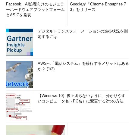
多くのアプリを表示させているだけだが、タッチではなくマウス
Faceook、AI処理向けのモジュラ
Googleが「Chrome Enterprise 7
ーハードウェアプラットフォーム
3」をリリース
で操作するなら、表示密度が増えても問題なく操作できるだろ
とASICを発表
う。
デジタルトランスフォーメーションの進捗状況を測
定するには
AWSへ「電話システム」を移行するメリットはある
か？ (1/2)
アプリ一覧の表示数を増やす
【Windows 10】後々困らないように、分かりやす
スタート画面でアプリの一覧を表示させてカスタマイズしよ
いコンピュータ名（PC名）に変更する2つの方法
うとしているところ。デフォルトではタッチ操作用にゆった
りとタイル（アイコン）が配置されているが、マウス操作向
けにもっと多く表示させることができる。
（1）
スタート画面やアプリ一覧画面で設定チャームを呼
び出し、［タイル］という項目を選択する。
（2）
これを［はい］に変更すると、表示数を増やせる。