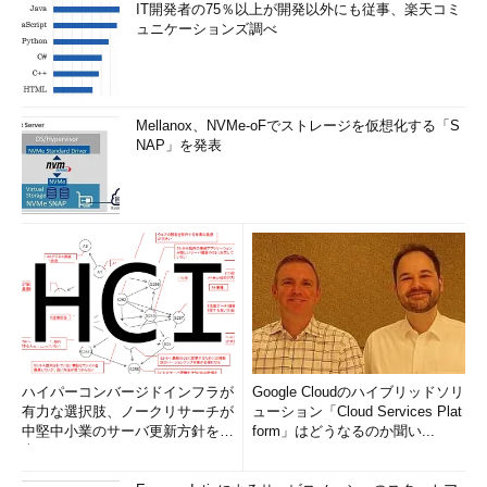
IT開発者の75％以上が開発以外にも従事、楽天コミ
ュニケーションズ調べ
Mellanox、NVMe-oFでストレージを仮想化する「S
NAP」を発表
タイルを右クリックした場合のコンテキストメニュー例
Windows 8.1 Updateではマウス操作に対する使い勝手の向
上が図られている。
（1）
タイルを右クリックすると、そのタイルが選択状態
になる。複数選択したい場合は、（以前と同様に）［Ctrl］
キーを押しながらクリックする（右クリックでも左クリック
でも可）。以前のWindows 8／8.1の場合は、［Ctrl］キー無
しでクリックを繰り返して複数選択できたが、その方法は使
えなくなった。
（2）
コンテキストメニューの例（何のセンスの欠片も感
ハイパーコンバージドインフラが
じられない、シンプルな文字だけのメニュー）。これはタッ
Google Cloudのハイブリッドソリ
有力な選択肢、ノークリサーチが
チ操作時に画面下部に表示されていたメニューと同じであ
ューション「Cloud Services Plat
中堅中小業のサーバ更新方針を調
る。最初にタイルをマウスで右クリックすると、画面下部の
form」はどうなるのか聞い...
査
メニューは表示されず、このメニューのみが表示される。
（3）
この［タスクバーにピン留めする］はWindows 8.1