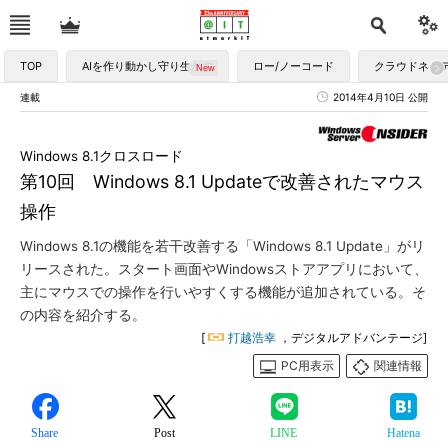
TOP
AIを作り動かし守り生かす
ロー/ノーコード
クラウドネイ
連載
2014年4月10日 公開
Windows 8.1クロスロード
第10回 Windows 8.1 Updateで改善されたマウス
操作
Windows 8.1の機能を若干改善する「Windows 8.1 Update」がリ
リースされた。スタート画面やWindowsストアアプリにおいて、
主にマウスでの操作を行いやすくする機能が追加されている。そ
の内容を紹介する。
[
打越浩幸
，デジタルアドバンテージ]
PC用表示
関連情報
Share
Post
LINE
Hatena