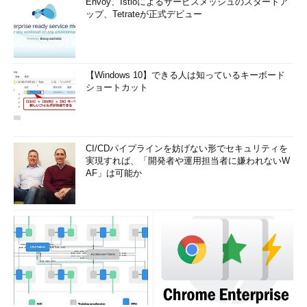
Updateでの新機能。詳細は後述。
Envoy、Istioによるサービスメッシュのスタートア
（4）
サブメニューがある場合の表示。
ップ、Tetrateが正式デビュー
（5）
サブメニューの例。
移動やグループ分けなどのために複数のタイルを選択したい場
【Windows 10】できる人は知っているキーボード
合は、［Ctrl］キーを押しながらマウスをクリックすればよい
ショートカット
が、以前の操作に慣れていると（以前のWindows 8／8.1の場合
は、［Ctrl］キーを押さずに順にタップ／クリックしていくだけ
でも複数選択できた）、操作に戸惑うかもしれない。ちなみに、
CI/CDパイプラインを妨げない形でセキュリティを
システムにマウスだけ接続してキーボードがない場合は［Ctrl］
実現すれば、「開発者や運用担当者に嫌われないW
キーが押せないので、複数選択したい場合はタッチで操作する必
AF」は可能か
要があるようだ。
アプリ一覧の表示数を増やす
スタート画面の左下に表示される下向き矢印をクリックすると
（もしくは上側にスワイプすると）、スタート画面などに追加で
きるアプリケーションの一覧が表示される。Windows 8.1
Updateの適用後に設定を変更すると、この画面に表示されるア
プリの一覧数を増やすことができる。表示間隔などを詰めてより