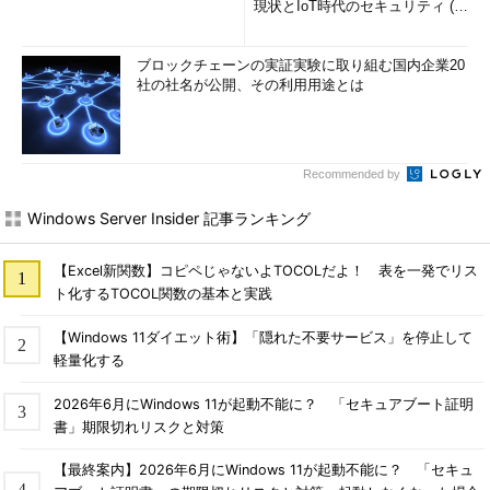
現状とIoT時代のセキュリティ (1/
2)
Windows 8.1 Updateのタスクバーには、デスクトップアプリ
ケーションだけでなく、実行中のWindowsストアアプリのアイコ
ブロックチェーンの実証実験に取り組む国内企業20
ンも表示されるようになっている。従来はデスクトップアプリケ
社の社名が公開、その利用用途とは
ーションとWindowsストアアプリでは、一覧表示させたり切り替
えたりする方法が異なっていたが（［Alt］＋［Tab］キーを使っ
た方法だけは、両者をシームレスに切り替えできた）、これでア
Recommended by
プリケーションの種類によらず、同じ操作で切り替えできるよう
になった。また、あらかじめタスクバーにWindowsストアアプリ
Windows Server Insider 記事ランキング
をピン留めしておくこともできる（従来はデスクトップアプリケ
ーションしかタスクバーにピン留めできなかった）。Windows
【Excel新関数】コピペじゃないよTOCOLだよ！ 表を一発でリス
8.1 Updateのデフォルト設定では、「ストア」アプリがあらかじ
ト化するTOCOL関数の基本と実践
めタスクバーにピン留めされている。
【Windows 11ダイエット術】「隠れた不要サービス」を停止して
軽量化する
2026年6月にWindows 11が起動不能に？ 「セキュアブート証明
書」期限切れリスクと対策
【最終案内】2026年6月にWindows 11が起動不能に？ 「セキュ