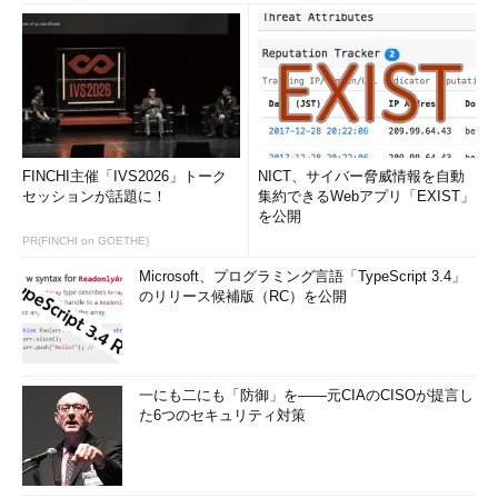
電源ボタンと検索文字列入力欄
Windows Update 8.1では、電源ボタンと検索窓がスタート
画面に常に用意され、使いやすくなった。スタート画面にこ
FINCHI主催「IVS2026」トーク
NICT、サイバー脅威情報を自動
れらが表示されていればWindows 8.1 Update済みであると
セッションが話題に！
集約できるWebアプリ「EXIST」
判断できる。
を公開
（1）
電源オプションボタン。いちいち設定チャームなど
PR(FINCHI on GOETHE)
から呼び出さなくても済むようになる。なお、InstantGo対
応機（「powercfg /sleepstudy」コマンドが実行可能ならIn
Microsoft、プログラミング言語「TypeScript 3.4」
stantGo対応PCと判断できる）では、このボタンは表示され
のリリース候補版（RC）を公開
ない。InstantGo対応機種では、電源のオン／オフなどはシ
ステムが自動的に管理する。
（2）
電源ボタンをクリックした場合に表示されるメニュ
ー。
（3）
検索窓。検索チャームを呼び出すのと同じ。
一にも二にも「防御」を――元CIAのCISOが提言し
た6つのセキュリティ対策
スタート画面でも右クリックでポップアップメニュー表示が
可能に