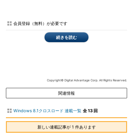
Windows 8.1 Updateにするために必要な更新プログラムは
「
KB2919355
」の1つだけだが、その前にインストールしておく
べき更新プログラムが1つある。
会員登録（無料）が必要です
KB2919442「Windows RT 8.1／Windows 8.1／Windows
Server 2012 R2向けのサービススタック更新プログラム：
続きを読む
2014年3月版」
Windows Updateを自動インストールするように設定していれ
ば、すでにこれは適用されているはずである。これが適用されて
いる状態でWindows Updateを再度実行すると次のように
KB2919355を含む重要な更新プログラムが表示される。これが
Copyright© Digital Advantage Corp. All Rights Reserved.
Windows 8.1 Updateの本体となる更新プログラムだ。
関連情報
KB2919355「Windows RT 8.1／Windows 8.1／Windows
Server 2012 R2向けの更新プログラム：2014年4月版」
Windows 8.1クロスロード 連載一覧
全 13 回
新しい連載記事が 1 件あります