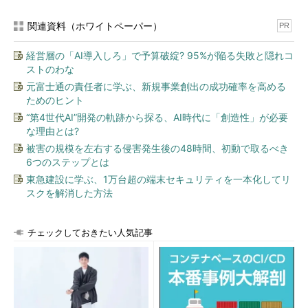
x64システム向けWindows 8.1 Update (KB2919355) （サ
関連資料（ホワイトペーパー）
イズは約890Mbytes）
PR
Windows Server 2012 R2向けUpdate (KB2919355) （サイ
経営層の「AI導入しろ」で予算破綻? 95%が陥る失敗と隠れコ
ズは約890Mbytes）
ストのわな
元富士通の責任者に学ぶ、新規事業創出の成功確率を高める
3つ目の更新プログラムはWindows Server 2012 R2向けである
ためのヒント
（x64システム向けWindows 8.1 Updateの更新プログラムと同
“第4世代AI”開発の軌跡から探る、AI時代に「創造性」が必要
じ）。これを適用するとWindows 8.1 Updateと同様の機能が追
な理由とは?
加される。ただしWindows Server 2012 R2でWindowsストアア
被害の規模を左右する侵害発生後の48時間、初動で取るべき
プリを使うにはいくらか準備が必要である。詳細は
6つのステップとは
TIPS「TIPS「
Windows Server 2012でWindowsストア・アプリ
東急建設に学ぶ、1万台超の端末セキュリティを一本化してリ
を利用する
」を参照のこと。
スクを解消した方法
KB2919355は毎月のようにリリースされている累積的な更新
プログラムの1つであり、今後リリースされる更新プログラムな
チェックしておきたい人気記事
どは、これが適用されていることが前提となる。特に理由がない
限りインストールしておこう。今後は、市販されるパッケージ製
品においても、あらかじめこの更新プログラムが適用されたもの
に置き換わっていく予定である。