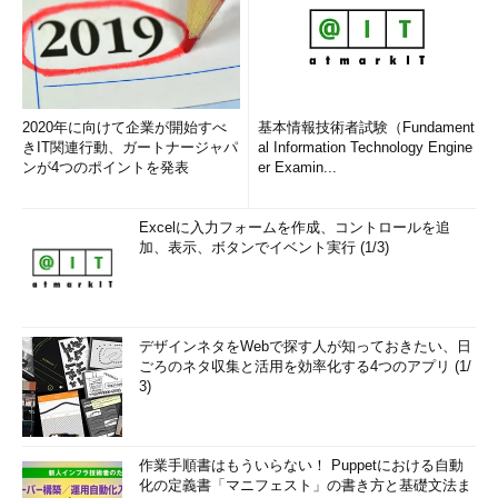
このシステムの場合、デフォルトでは縦に11アイコンが並ぶ
が、［はい］に設定すると14個まで増える。なおシステムに
よっては［スタート画面にタイルを縮小して表示］というメ
ニュー項目も表示される。［はい］に設定すると、スタート
画面に表示されるタイル数も増える（タイルの表示サイズが
小さくなる）。
（3）
これを［はい］にすると、アプリの一覧に管理ツー
2020年に向けて企業が開始すべ
基本情報技術者試験（Fundament
ルが表示されるようになる。
きIT関連行動、ガートナージャパ
al Information Technology Engine
ンが4つのポイントを発表
er Examin...
Windowsストアアプリにタイトルバーが表示される
Excelに入力フォームを作成、コントロールを追
加、表示、ボタンでイベント実行 (1/3)
従来のデスクトップアプリケーションでは、アプリケーション
ウィンドウの最上部にタイトルバーと呼ばれる領域（枠）があ
り、アプリケーションの名称や開いているファイルなどが表示さ
れていた。そしてタイトルバーの左端には「システムメニュ
デザインネタをWebで探す人が知っておきたい、日
ー」、右端には「最小化」「最大化」「閉じる」などのアイコン
ごろのネタ収集と活用を効率化する4つのアプリ (1/
が配置されていた。だがWindowsストアアプリにはこれらのメニ
3)
ューは表示されない。もともとWindowsストアアプリは全画面モ
ードで動くようになっているからだ（現在では画面を分割した状
態でも動作するが）。
作業手順書はもういらない！ Puppetにおける自動
化の定義書「マニフェスト」の書き方と基礎文法ま