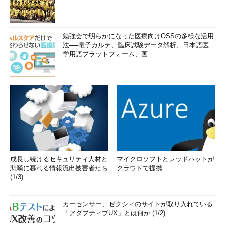
せた時だけ表示される。アプリを分割表示している場合は、
そのアプリだけにタイトルバーが出る。
（2）
タイトルバー左端をクリックするとシステムメニュ
ーが表示される。従来のWindows OSの場合と同様に、［Al
勉強会で明らかになった医療向けOSSの多様な活用
t］＋［Space］キーを押しても表示される。
法──電子カルテ、臨床試験データ解析、日本語医
（3）
非分割状態のWindowsストアアプリではこの項目が
学用語プラットフォーム、画...
表示される。画面の右半分や左半分にスナップさせることが
できる。［Alt］＋［←］キーや［Alt］＋［→］キーでも操
作できる。
（4）
最小化、最大化、閉じるの各メニュー。
（5）
最小化ボタン。アプリウィンドウを最小化する。
（［Windows］＋［Tab］キーやタスクバーなどに表示され
る）アプリの一覧には残ったままである。
（6）
閉じるボタン。これはアプリのウィンドウを「閉じ
る」だけで、終了させるわけではない。アプリの一覧から削
除されるだけである。
成長し続けるセキュリティ人材と
マイクロソフトとレッドハットが
悲嘆に暮れる情報流出被害者たち
クラウドで提携
いつでも表示できるタスクバー
(1/3)
従来のWindows 8.1では、デスクトップ画面の再下端（デフォ
カーセンサー、ゼクシィのサイトが取り入れている
ルト設定）にのみ「タスクバー」が表示されていたが、Windows
「アダプティブUX」とは何か (1/2)
8.1 Updateではデスクトップ画面だけでなく、Windowsストアア