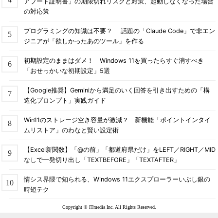
アブート証明書」の期限切れリスクと対策、起動しなくなった場合
の対応策
タスクバーのプレビュー
タスクバーには、実行中のWindowsストアアプリが表示さ
れるだけでなく、そのウィンドウの内容もプレビュー表示さ
プログラミングの知識は不要？ 話題の「Claude Code」で非エン
れる。
ジニアが「欲しかったあのツール」を作る
（1）
タスクバーにピン留めされた「ストア」アプリ。こ
のアプリだけは最初からピン留めされている。
初期設定のままはダメ！ Windows 11を買ったらすぐ消すべき
（2）
実行中のストアアプリの例。周りが白く表示されて
「おせっかいな初期設定」5選
いる。アプリを「最小化」してもここには表示されるが、
「閉じる」や「終了」させるとここには表示されなくなる
【Google推奨】Geminiから満足のいく回答を引き出すための「構
（ピン留めしている場合は除く）。
造化プロンプト」実践ガイド
（3）
マウスカーソルをタスクバーのアイコンの上に置く
と、このようにプレビュー表示される。アプリによってはそ
のまま操作できるものもある（「ミュージック」アプリな
Win11のストレージ空き容量が激減？ 新機能「ポイントインタイ
ど）。
ムリストア」のわなと賢い設定術
【Excel新関数】「@の前」「都道府県だけ」をLEFT／RIGHT／MID
タスクバーにWindowsストアアプリを表示させるかどうかは、
なしで一発切り出し「TEXTBEFORE」「TEXTAFTER」
タスクバーのプロパティ画面で設定できる。デフォルトではオン
情シス界隈で知られる、Windows 11エクスプローラーいぶし銀の
になっているはずだが、これをオフにすると従来と同じように、
時短テク
タスクバーにはデスクトップアプリケーションしか表示されない
し、Windowsストアアプリでタスクバーが表示されることもなく
Copyright © ITmedia Inc. All Rights Reserved.
なる。