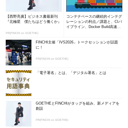
以下では、Windows 8.1 Updateで追加・変更されたGUI関連の
機能について見ていく。
【西野亮廣】ビジネス書最新刊
コンテナベースの継続的インテグ
『北極星 僕たちはどう働くか』
レーションの利点／課題と、CIパ
スタート画面に電源ボタンや検索文字列入力欄が追加される
イプライン、Docker Build高速化
のコツ (1/2...
PR(FINCHI on GOETHE)
Windows 8.1 Updateを導入しても見かけはほとんど変わって
FINCHI主催「IVS2026」トークセッションが話題
いないように思われるが、幾つか細かい変更がある。その1つが
に！
スタート画面右上に追加された電源ボタンや検索文字列の入力欄
だ。従来は設定チャームや検索チャームなどから呼び出すように
PR(FINCHI on GOETHE)
なっていたものだが、分かりづらくて、操作が面倒なので目立つ
場所にあらかじめボタンが用意された。ただしスタート画面にし
「電子署名」とは、「デジタル署名」とは
か表示されないので、デスクトップ画面を使っているとあまり便
利ではないかもしれない。
GOETHEとFINCHIがタッグを組み、新メディアを
創設
PR(FINCHI on GOETHE)