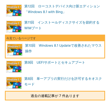
第12回 ローコストデバイス向け新エディション
「Windows 8.1 with Bing」
第11回 インストールディスクサイズを節約する
Windows 8.1 Updateにアップデートするための更新プログ
WIMブート
ラム
Windows 8.1 Updateにアップデートするためには、この更
新プログラムを1つだけ適用すればよい（正式公開前には、
複数の更新プログラムに分かれて配布されていたが、最終的
第10回 Windows 8.1 Updateで改善されたマウス
にはこれ1つに全てまとめられた）。
（1）
これをインストールする。これはx64版のWindows
操作
8.1なのでサイズは887.6Mbytesあるが、x86版は427.4Mby
tesになる。いずれにしろ大きいので、ネットワーク帯域な
第9回 UEFIサポートとセキュアブート
どに注意。
第8回 単一アプリの実行だけを許可するキオスク
オフラインで適用したい場合は、以下のリンクから個別の更新
モード
プログラムを入手できる（いずれも先にKB2919442のインスト
ールが必要）。
過去の連載記事が 7 件あります
x86システム向けWindows 8.1 Update (KB2919355)（サイ
ズは約430Mbytes）