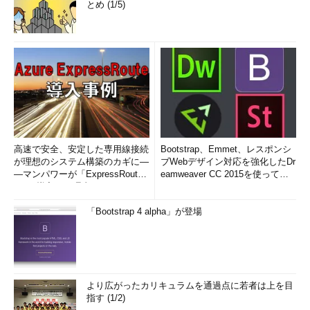
とめ (1/5)
Windows 8.1 Updateではマウスでの操作性を向上させるた
め、Windowsストアアプリでもこのタイトルバーが表示されるよ
うになっている。マウスカーソルを画面上端へ移動させるとタイ
トルバーが自動的に表示され、ウィンドウの最大化や最小化、左
右への分割などが状況に応じて選択できる。ただしこれはマウス
で操作している場合だけであり、タッチで操作する場合は従来と
同じでタイトルバーは表示されない（タッチ操作でタイトルバー
を表示させる方法はない）。
高速で安全、安定した専用線接続
Bootstrap、Emmet、レスポンシ
が理想のシステム構築のカギに―
ブWebデザイン対応を強化したDr
―マンパワーが「ExpressRout
eamweaver CC 2015を使って
e」を導入した理由
み...
「Bootstrap 4 alpha」が登場
Windowsストアアプリにおけるタイトルバーの例
これは天気アプリの例。マウスカーソルを画面上端へ移動さ
せると、このようなタイトルバーがオーバーレイ表示され
る。以前のWindows 8／8.1では、マウスカーソルを画面上
端へ移動させると、カーソルが「手の平」の形に変わってい
たが、Windows 8.1 Updateではこのようなことはなく、ず
より広がったカリキュラムを通過点に若者は上を目
っと単なる矢印のままである。
指す (1/2)
（1）
タイトルバー。マウスカーソルを画面上端へ移動さ