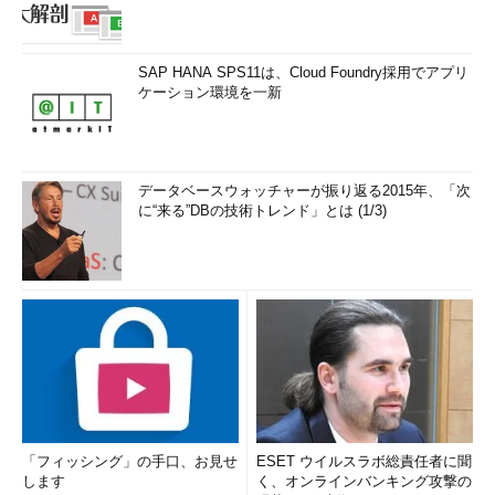
プリでもタスクバーが表示されるようになった。ただしいつでも
表示されるわけではなく、Windowsストアアプリでマウスカーソ
ルを画面最下端に移動させた場合にのみ自動的にオーバーレイ表
SAP HANA SPS11は、Cloud Foundry採用でアプリ
示される。先ほどのタイトルバー表示と同様に、これはマウス操
ケーション環境を一新
作時にのみ表示される特別な機能であり、タッチ操作の場合は表
示されない（これはこれで不便だと思うが、タッチ操作でタスク
バーを表示させる方法はない）。
データベースウォッチャーが振り返る2015年、「次
に“来る”DBの技術トレンド」とは (1/3)
Windowsストアアプリでも表示されるタスクバー
これはトラベルアプリと地図アプリを左右に2分割表示させ
ているところ。この状態でマウスカーソルを画面最下端へ移
動させると、タスクバーが画面幅いっぱいに表示され、Win
dowsストアアプリやデスクトップアプリケーションなどを
一覧、選択できる。
「フィッシング」の手口、お見せ
ESET ウイルスラボ総責任者に聞
します
く、オンラインバンキング攻撃の