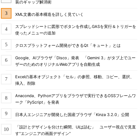
装のギャップ解消術
XML文書の基本構造を詳しく見ていく
スプレッドシートに図形でボタンを作成しGASを実行＆トリガーを
使ったメニューの追加
クロスプラットフォーム開発ができるQt「キュート」とは
Google、AIブラウザ「Disco」発表 「Gemini 3」がタブ上でユー
ザーのためのオリジナルWebアプリを自動生成
Excelの基本オブジェクト「セル」の参照、移動、コピー、選択、
挿入、削除
Anaconda、Pythonアプリをブラウザで実行できるOSSフレームワ
ーク「PyScript」を発表
日本人エンジニアが開発した国産ブラウザ「Kinza 3.2.0」公開
「設計とデザインを分けた瞬間、UIは詰む」 ユーザー視点で見直
す“エンジニアの画面デザイン”