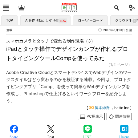
TOP
AIを作り動かし守り生かす
ロー/ノーコード
クラウドネイ
連載
2015年8月10日 公開
スマホカメラとタッチで変わる制作現場（3）
iPadとタッチ操作でデザインカンプが作れるプロ
トタイピングツールCompを使ってみた
（1/2 ページ）
Adobe Creative CloudとスマートデバイスでWebデザインのワー
クスタイルはどう変わるのかを検証する連載。今回は、プロトタ
イピングアプリ「Comp」を使って簡単なWebデザインカンプを
作成し、Photoshopで仕上げるというワークフローを紹介しよ
う。
[
岡本紳吾
，hatte Inc.]
PC用表示
関連情報
Share
Post
LINE
Hatena