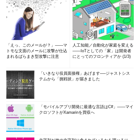
「えっ、このメールが？」――マ
人工知能／自動化が家庭を変える
トモな文面のメールに攻撃が仕込
――IoTとしての「家」は開発者
まれるばらまき型攻撃に注意
にとってのフロンティアか (1/3)
「いきなり役員面接権」あげます──ジャストシス
テムから「挑戦状」が届きました
「モバイルアプリ開発に最適な言語はC#」――マイ
クロソフトがXamarinを買収へ