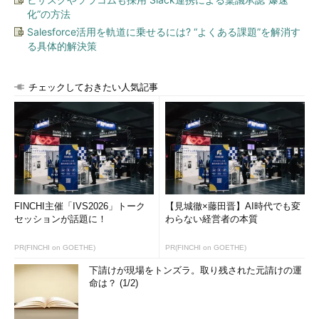
化”の方法
Salesforce活用を軌道に乗せるには? “よくある課題”を解消す
る具体的解決策
チェックしておきたい人気記事
FINCHI主催「IVS2026」トーク
【見城徹×藤田晋】AI時代でも変
セッションが話題に！
わらない経営者の本質
PR(FINCHI on GOETHE)
PR(FINCHI on GOETHE)
下請けが現場をトンズラ。取り残された元請けの運
命は？ (1/2)