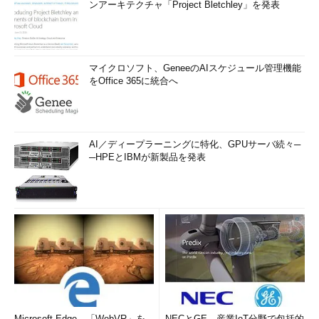
ンアーキテクチャ「Project Bletchley」を発表
マイクロソフト、GeneeのAIスケジュール管理機能
をOffice 365に統合へ
AI／ディープラーニングに特化、GPUサーバ続々─
─HPEとIBMが新製品を発表
Microsoft Edge、「WebVR」を
NECとGE、産業IoT分野で包括的