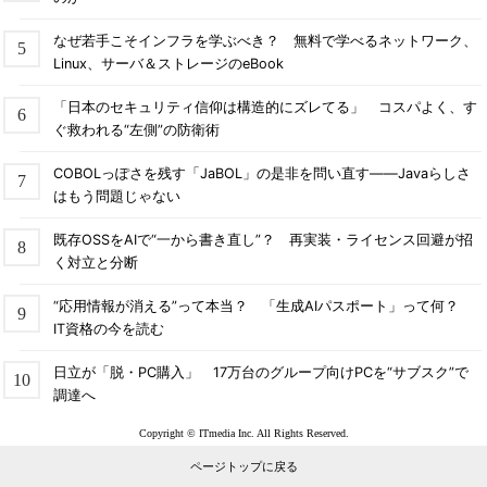
なぜ若手こそインフラを学ぶべき？ 無料で学べるネットワーク、
Linux、サーバ＆ストレージのeBook
「日本のセキュリティ信仰は構造的にズレてる」 コスパよく、す
ぐ救われる“左側”の防衛術
COBOLっぽさを残す「JaBOL」の是非を問い直す――Javaらしさ
はもう問題じゃない
既存OSSをAIで“一から書き直し”？ 再実装・ライセンス回避が招
く対立と分断
“応用情報が消える”って本当？ 「生成AIパスポート」って何？
IT資格の今を読む
日立が「脱・PC購入」 17万台のグループ向けPCを“サブスク”で
調達へ
Copyright © ITmedia Inc. All Rights Reserved.
ページトップに戻る