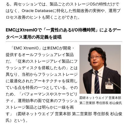
る。両セッションでは、製品ごとのストレージOSの特性だけで
はなく、Oracle Databaseに特化した性能改善の実例や、運用プ
ロセス改善のヒントも聞くことができた。
EMCはXtremIOで「一貫性のあるI/O待機時間」によるデー
タベース運用の再定義を提唱
「EMC XtremIO」は米EMCが開発・
提供するオールフラッシュアレイ製品
だ。「従来のストレージアレイ製品にフ
ラッシュディスクを搭載したもの」とは
異なり、当初からフラッシュストレージ
に最適化されたアーキテクチャを採用し
ている点を特長の一つとしている。その
ため、「パフォーマンスやスケーラビリ
図研ネットウエイブ 営業本部
ティ、運用効率の面で従来のフラッシュ
第二営業部 専任部長 杉山俊氏
ストレージ製品とは明らかに一線を画
す」（図研ネットウエイブ 営業本部 第二営業部 専任部長 杉山俊
氏）という。