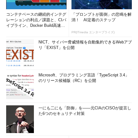
コンテナベースの継続的インテグ
「プロンプトが面倒」の悲鳴を解
レーションの利点／課題と、CIパ
消！ AI定着のステップ
イプライン、Docker Build高速化
のコツ (1/2...
PR(ITmedia エンタープライズ)
NICT、サイバー脅威情報を自動集約できるWebアプ
リ「EXIST」を公開
Microsoft、プログラミング言語「TypeScript 3.4」
のリリース候補版（RC）を公開
一にも二にも「防御」を――元CIAのCISOが提言し
た6つのセキュリティ対策