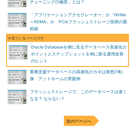
チューニングの極意」とは？
「オールフラッシュによりOracle Database環境の大幅なパフ
ォーマンスアップが期待でき、チューニングが不要になる。ま
「アプリケーションアクセラレーター」か「NVMe
た、独自のスナップショット機能によりデータベースのスナップ
＋RDMA」か PCIeフラッシュストレージ技術の最
ショットを瞬時に作成できるため、本番環境だけではなく、その
前線
コピーを使った開発／テスト環境やDWH環境を統合して、容量
効率を最大限に高めることができる」（杉山氏）
Oracle Databaseを例に見るデータベース高速化の
ポイントとスナップショットを例に探る運用改善
のヒント
業務支援データベースの高速化のカギは発想の転
換 アットホームの実践例
フラッシュストレージで、このデータベースは速く
なる？ ならない？
XtremIOによるデータベースのスナップショット取得のイメ
ージ
データベースの標準機能を使った診断とその成
次のページへ
果