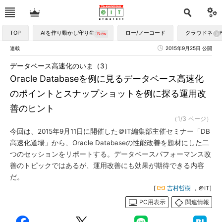
TOP
AIを作り動かし守り生かす
ロー/ノーコード
クラウドネイ
連載
2015年9月25日 公開
データベース高速化のいま（3）
Oracle Databaseを例に見るデータベース高速化
のポイントとスナップショットを例に探る運用改
善のヒント
（1/3 ページ）
今回は、2015年9月11日に開催した＠IT編集部主催セミナー「DB
高速化道場」から、Oracle Databaseの性能改善を題材にした二
つのセッションをリポートする。データベースパフォーマンス改
善のトピックではあるが、運用改善にも効果が期待できる内容
だ。
[
吉村哲樹
，＠IT]
PC用表示
関連情報