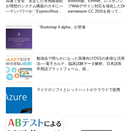
高速で安全、安定した専用線接続
Bootstrap、Emmet、レスポンシ
が理想のシステム構築のカギに―
ブWebデザイン対応を強化したDr
―マンパワーが「ExpressRout
eamweaver CC 2015を使って
e」を導入した理由
み...
「Bootstrap 4 alpha」が登場
勉強会で明らかになった医療向けOSSの多様な活用
法──電子カルテ、臨床試験データ解析、日本語医
学用語プラットフォーム、画...
マイクロソフトとレッドハットがクラウドで提携