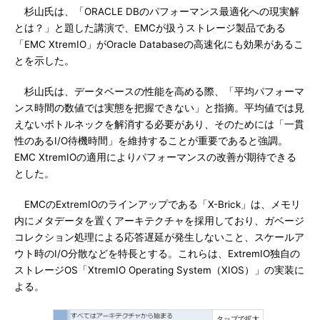
杉山氏は、「ORACLE DBのパフォーマンス最適化への現実解
とは？」と題した講演で、EMCが扱うストレージ製品である
「EMC XtremIO」がOracle Databaseの高速化にも効果があるこ
とを示した。
杉山氏は、データベースの性能を高める際、「平均パフォーマ
ンス時間の数値では実態を把握できない」と指摘。平均値では見
えないボトルネックを解消する必要があり、そのためには「一貫
性のあるI/O待機時間」を維持することが重要であると強調。
EMC XtremIOの適用によりパフォーマンスの改善が期待できる
とした。
EMCのExtremIOのラインアップである「X-Brick」は、メモリ
内にメタデータを置くアーキテクチャを採用しており、ガベージ
コレクション処理による応答遅延が発生しないこと、スケールア
ウト時のI/O分散などを特長とする。これらは、ExtremIO独自の
ストレージOS「XtremIO Operating System（XIOS）」の実装に
よる。