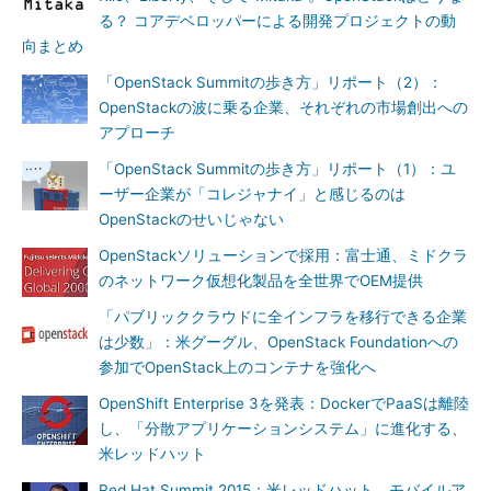
る？ コアデベロッパーによる開発プロジェクトの動
向まとめ
「OpenStack Summitの歩き方」リポート（2）：
OpenStackの波に乗る企業、それぞれの市場創出への
アプローチ
「OpenStack Summitの歩き方」リポート（1）：ユ
ーザー企業が「コレジャナイ」と感じるのは
OpenStackのせいじゃない
OpenStackソリューションで採用：富士通、ミドクラ
のネットワーク仮想化製品を全世界でOEM提供
「パブリッククラウドに全インフラを移行できる企業
は少数」：米グーグル、OpenStack Foundationへの
参加でOpenStack上のコンテナを強化へ
OpenShift Enterprise 3を発表：DockerでPaaSは離陸
し、「分散アプリケーションシステム」に進化する、
米レッドハット
Red Hat Summit 2015：米レッドハット、モバイルア