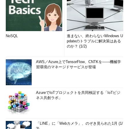
NoSQL
進まない、終わらないWindows U
pdateのトラブルに解決策はある
のか？ (1/2)
AWS／Azure上でTensorFlow、CNTKを――機械学
習環境のマネージドサービスが登場
AzureでIoTプロジェクトを共同検証する「IoTビジ
ネス共創ラボ」
「LINE」に「Webカメラ」、のぞき見られた1月 (1/
3)