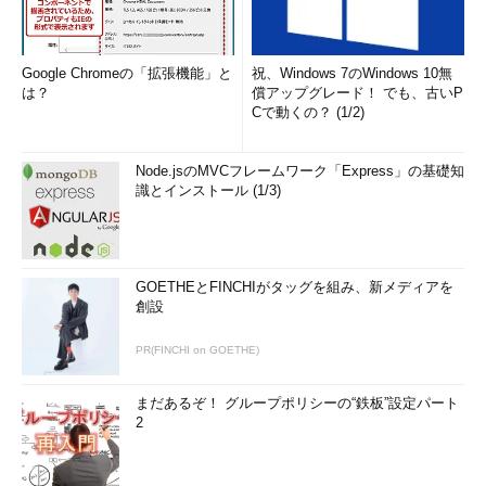
Google Chromeの「拡張機能」と
祝、Windows 7のWindows 10無
は？
償アップグレード！ でも、古いP
Cで動くの？ (1/2)
Node.jsのMVCフレームワーク「Express」の基礎知
識とインストール (1/3)
GOETHEとFINCHIがタッグを組み、新メディアを
創設
PR(FINCHI on GOETHE)
まだあるぞ！ グループポリシーの“鉄板”設定パート
2