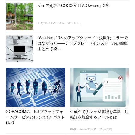
シェア別荘「COCO VILLA Owners」3選
PR(COCO VILLA on GOETHE)
“Windows 10へのアップグレード：失敗”はエラーで
はなかった――アップグレードインストールの簡単
まとめ (1/3...
SORACOMの、IoTプラットフォ
生成AIでナレッジ管理を革新 組
ームサービスとしてのインパクト
織知を統合するツールとは
(1/2)
PR(ITmedia エンタープライズ)