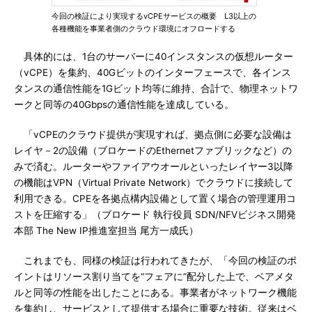
今回の検証により実現するvCPEサービスの概要 L3以上の
各種機能を事業者側のクラウド環境にオフロードする
具体的には、1台のサーバーに40インスタンスの仮想ルーター
（vCPE）を集約、40Gビットのインターフェースで、各インス
タンスの通信性能を1Gビット均等に維持、合計で、物理ネットワ
ークと同等の40Gbpsの通信性能を達成している。
「vCPEのクラウド提供が実現すれば、拠点側に必要な設備は
レイヤ－2の設備（ブロケードのEthernetファブリックなど）の
みで済む。ルーターやファイアウオールといったレイヤー3以降
の機能はVPN（Virtual Private Network）でクラウドに接続して
利用できる。CPEを各拠点構内設備として置く場合の管理運用コ
ストを圧縮する」（ブロケード 執行役員 SDN/NFVビジネス開発
本部 The New IP推進室担当 尾方一成氏）
これまでも、同様の検証は行われてきたが、「今回の検証のポ
イントはリソース割り当てを“フェアに”配分した上で、ベアメタ
ルと同等の性能を出したことにある。事業者がネットワーク機能
を集約し、サービスとして提供する場合に重要な技術。従来はベ