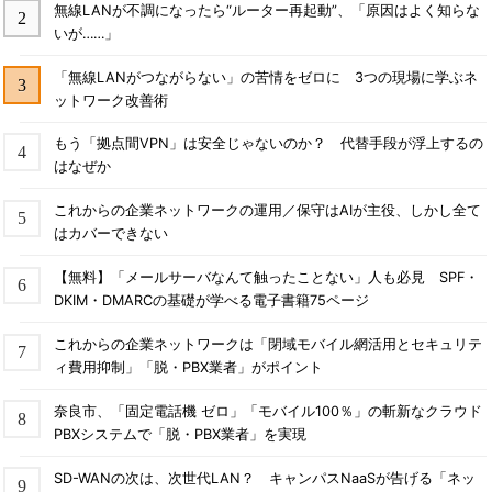
無線LANが不調になったら“ルーター再起動”、「原因はよく知らな
いが……」
「無線LANがつながらない」の苦情をゼロに 3つの現場に学ぶネ
ットワーク改善術
もう「拠点間VPN」は安全じゃないのか？ 代替手段が浮上するの
はなぜか
これからの企業ネットワークの運用／保守はAIが主役、しかし全て
はカバーできない
【無料】「メールサーバなんて触ったことない」人も必見 SPF・
DKIM・DMARCの基礎が学べる電子書籍75ページ
これからの企業ネットワークは「閉域モバイル網活用とセキュリテ
ィ費用抑制」「脱・PBX業者」がポイント
奈良市、「固定電話機 ゼロ」「モバイル100％」の斬新なクラウド
PBXシステムで「脱・PBX業者」を実現
SD-WANの次は、次世代LAN？ キャンパスNaaSが告げる「ネッ