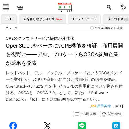
TOP
AIを作り動かし守り生かす
ロー/ノーコード
クラウドネイ
ニュース
2015年10月21日 公開
CPEのクラウドサービス提供が具体化
OpenStackをベースにvCPE機能を検証、商用展開
を視野に――デル、ブロケードらOSCA参加企業
が成果を発表
レッドハット、デル、インテル、ブロケードというOSCAメンバ
ー企業4社が、vCPEの商用化に向けた共同検証の結果を発表。
OpenStackやLinuxなどを使ったvCPEの実用化に向けて弾みを付
ける。OSCAも「OSCA 2.0」として、新たに「Software
Defined X」「IoT」にも活動範囲を拡大するという。
[
原田美穂
，＠IT]
PC用表示
関連情報