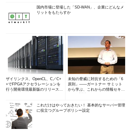
国内市場に登場した「SD-WAN」、企業にどんなメ
リットをもたらすか
ザイリンクス、OpenCL、C／C+
未知の脅威に対抗するための「6
+でFPGAアクセラレーションを
原則」――ガートナー サミット
行う開発環境最新版のリリースを
から学ぶ、これからの情報セキュ
発表
リティ対策
これだけはやっておきたい！ 基本的なサーバー管理
に役立つグループポリシー設定