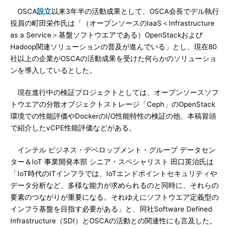
OSCA
設立
以来3年半の活動成果として、OSCA会長でデル執行
役員の町田栄作氏は「（オープンソースのIaaS＜Infrastructure
as a Service＞基盤ソフトウエアである）OpenStackおよび
Hadoop関連ソリューションの普及が進んでいる」とし、現在80
社以上の企業がOSCAの活動成果を受けた何らかのソリューショ
ンを導入しているとした。
現在進行中の検証プロジェクトとしては、オープンソースソフ
トウエアの分散オブジェクトストレージ「Ceph」のOpenStack
環境での性能評価やDockerのI/O性能特性の検証の他、本稿冒頭
で紹介したvCPE性能評価などがある。
インテル ビジネス・デベロップメント・グループ データセン
ター＆IoT 事業開発本部 シニア・スペシャリスト 田口英治氏は
「IoT時代のITインフラでは、IoTエンドポイントセキュリティや
データ分析など、多様な能力が求められるのと同時に、それらの
要素のつながりが重要になる。それゆえにソフトウエア定義型の
インフラ基盤を目指す必要がある」と、同社Software Defined
Infrastructure（SDI）とOSCAの活動との関連性にも言及した。