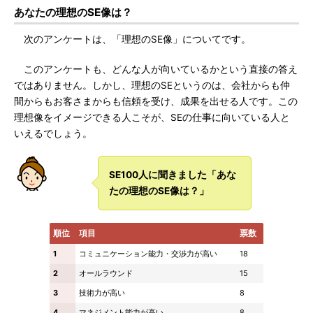
あなたの理想のSE像は？
次のアンケートは、「理想のSE像」についてです。
このアンケートも、どんな人が向いているかという直接の答え
ではありません。しかし、理想のSEというのは、会社からも仲
間からもお客さまからも信頼を受け、成果を出せる人です。この
理想像をイメージできる人こそが、SEの仕事に向いている人と
いえるでしょう。
SE100人に聞きました「あな
たの理想のSE像は？」
順位
項目
票数
1
コミュニケーション能力・交渉力が高い
18
2
オールラウンド
15
3
技術力が高い
8
4
マネジメント能力が高い
8