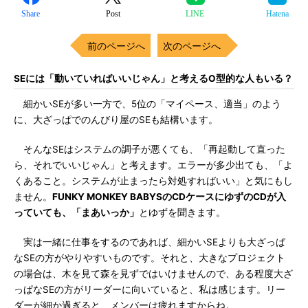
Share
Post
LINE
Hatena
前のページへ
次のページへ
SEには「動いていればいいじゃん」と考えるO型的な人もいる？
細かいSEが多い一方で、5位の「マイペース、適当」のよう
に、大ざっぱでのんびり屋のSEも結構います。
そんなSEはシステムの調子が悪くても、「再起動して直った
ら、それでいいじゃん」と考えます。エラーが多少出ても、「よ
くあること。システムが止まったら対処すればいい」と気にもし
ません。
FUNKY MONKEY BABYSのCDケースにゆずのCDが入
っていても、「まあいっか」
とゆずを聞きます。
実は一緒に仕事をするのであれば、細かいSEよりも大ざっぱ
なSEの方がやりやすいものです。それと、大きなプロジェクト
の場合は、木を見て森を見ずではいけませんので、ある程度大ざ
っぱなSEの方がリーダーに向いていると、私は感じます。リー
ダーが細か過ぎると、メンバーは疲れますからね。