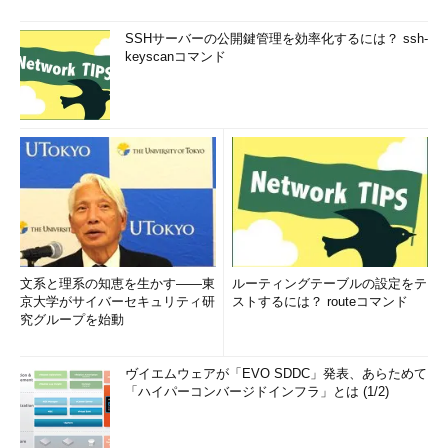
SSHサーバーの公開鍵管理を効率化するには？ ssh-
keyscanコマンド
文系と理系の知恵を生かす――東
ルーティングテーブルの設定をテ
京大学がサイバーセキュリティ研
ストするには？ routeコマンド
究グループを始動
ヴイエムウェアが「EVO SDDC」発表、あらためて
「ハイパーコンバージドインフラ」とは (1/2)