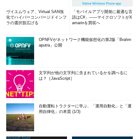
ヴイエムウェア、Virtual SAN強
「モバイルアプリ開発に最適な言
化でハイパーコンバージドインフ
語はC#」――マイクロソフトがX
ラの選択肢広げる
amarinを買収へ
OPNFVがネットワーク機能仮想化の第2版「Brahm
aputra」公開
文字列が他の文字列に含まれているかを調べるに
は？［JavaScript］
自動運転トラクターに学ぶ、「運用自動化」と「運
用自律化」の本質 (1/3)