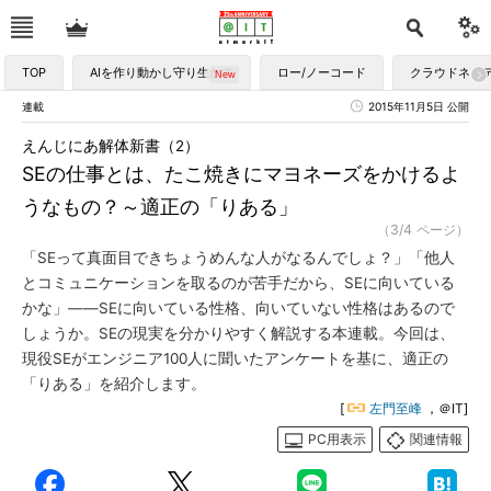
TOP
AIを作り動かし守り生かす
ロー/ノーコード
クラウドネイ
連載
2015年11月5日 公開
えんじにあ解体新書（2）
SEの仕事とは、たこ焼きにマヨネーズをかけるよ
うなもの？～適正の「りある」
（3/4 ページ）
「SEって真面目できちょうめんな人がなるんでしょ？」「他人
とコミュニケーションを取るのが苦手だから、SEに向いている
かな」――SEに向いている性格、向いていない性格はあるので
しょうか。SEの現実を分かりやすく解説する本連載。今回は、
現役SEがエンジニア100人に聞いたアンケートを基に、適正の
「りある」を紹介します。
[
左門至峰
，＠IT]
PC用表示
関連情報