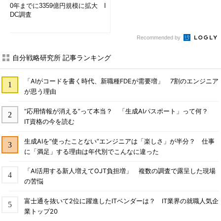
0年までに3359億円規模に拡大 I
DC調査
Recommended by
自分戦略研究所 記事ランキング
「AIがコードを書く時代、新職種FDEが需要増」 7割のエンジニア
が思う理由
“応用情報が消える”って本当？ 「生成AIパスポート」って何？
IT資格の今を読む
生成AIを“使ったことない”エンジニアは「楽しさ」が半分？ 仕事
に「満足」する理由は年代別でこんなに違った
「AI活用する新人増えてOJT負担増」 複数の調査で露呈した現場
の苦悩
富士通を抜いて2位に躍進したITベンダーは？ IT業界の就職人気企
業トップ20