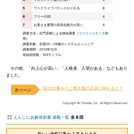
5
ワークライフバランスがとれる
8
6
フリーのSE
4
7
お客さま要望の具現化能力が高い
4
調査方法：左門至峰による独自調査（
マクロミルモニタ
利
用）
調査対象：全国20～59歳のシステムエンジニア
調査期間：2013年12月
有効回答数：103サンプル
その他、「向上心が高い」「人格者、人望がある」などもあり
ました。
SEの仕事をたこ焼き屋の店員に例えると？
Copyright © ITmedia, Inc. All Rights Reserved.
えんじにあ解体新書 連載一覧
全 8 回
新しい連載記事が 3 件あります