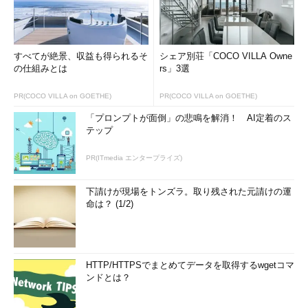
すべてが絶景、収益も得られるそ
シェア別荘「COCO VILLA Owne
の仕組みとは
rs」3選
PR(COCO VILLA on GOETHE)
PR(COCO VILLA on GOETHE)
「プロンプトが面倒」の悲鳴を解消！ AI定着のス
テップ
PR(ITmedia エンタープライズ)
下請けが現場をトンズラ。取り残された元請けの運
命は？ (1/2)
HTTP/HTTPSでまとめてデータを取得するwgetコマ
ンドとは？