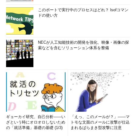
このポートで実行中のプロセスはどれ？ lsofコマン
ドの使い方
NECが人工知能技術の開発を強化、映像・画像の探
索などを含むソリューション体系を整備
ギョーカイ研究、自己分析――い
「えっ、このメールが？」――マ
ざという時にオロオロしないため
トモな文面のメールに攻撃が仕込
の「就活準備」基礎の基礎 (1/3)
まれるばらまき型攻撃に注意