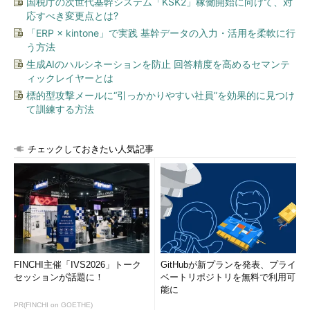
国税庁の次世代基幹システム「KSK2」稼働開始に向けて、対
応すべき変更点とは?
「ERP × kintone」で実践 基幹データの入力・活用を柔軟に行
う方法
生成AIのハルシネーションを防止 回答精度を高めるセマンテ
ィックレイヤーとは
標的型攻撃メールに“引っかかりやすい社員”を効果的に見つけ
て訓練する方法
チェックしておきたい人気記事
FINCHI主催「IVS2026」トーク
GitHubが新プランを発表、プライ
セッションが話題に！
ベートリポジトリを無料で利用可
能に
PR(FINCHI on GOETHE)