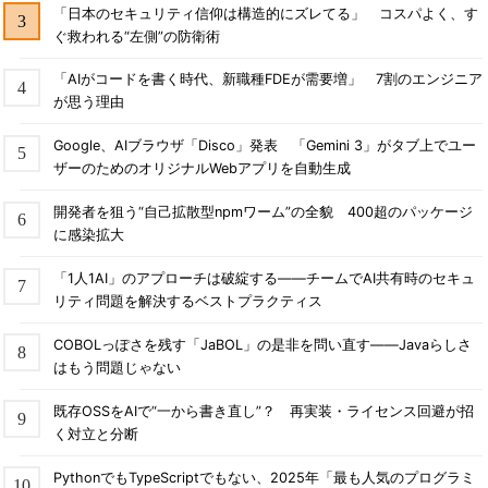
「日本のセキュリティ信仰は構造的にズレてる」 コスパよく、す
ぐ救われる“左側”の防衛術
「AIがコードを書く時代、新職種FDEが需要増」 7割のエンジニア
が思う理由
Google、AIブラウザ「Disco」発表 「Gemini 3」がタブ上でユー
ザーのためのオリジナルWebアプリを自動生成
開発者を狙う“自己拡散型npmワーム”の全貌 400超のパッケージ
に感染拡大
「1人1AI」のアプローチは破綻する――チームでAI共有時のセキュ
リティ問題を解決するベストプラクティス
COBOLっぽさを残す「JaBOL」の是非を問い直す――Javaらしさ
はもう問題じゃない
既存OSSをAIで“一から書き直し”？ 再実装・ライセンス回避が招
く対立と分断
PythonでもTypeScriptでもない、2025年「最も人気のプログラミ