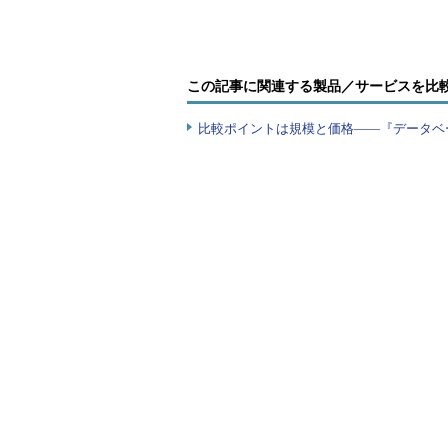
（*1）
CREATE AVAILA
この記事に関連する製品／サービスを比
比較ポイントは規模と価格――『データベ
図27-3 SQL Server 201
今回のトラブル事例は、SQL Serv
ィスク障害の発生を原因とし、フェ
せる条件と定義される、「データベ
たことになります。
解決方法