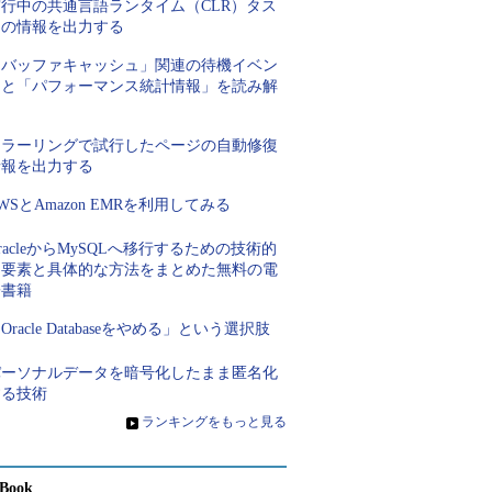
実行中の共通言語ランタイム（CLR）タス
クの情報を出力する
「バッファキャッシュ」関連の待機イベン
トと「パフォーマンス統計情報」を読み解
く
ミラーリングで試行したページの自動修復
情報を出力する
WSとAmazon EMRを利用してみる
racleからMySQLへ移行するための技術的
な要素と具体的な方法をまとめた無料の電
子書籍
Oracle Databaseをやめる」という選択肢
パーソナルデータを暗号化したまま匿名化
する技術
»
ランキングをもっと見る
Book