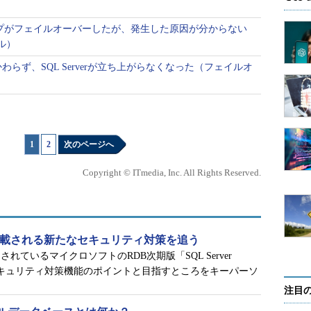
れている幾つかのドライブの1つに障害が発生
グループがフェイルオーバーしたが、発生した原因が分からない
アーでWindowsログの「Application」の項目
ル）
が記録されていた（図27-1）。
わらず、SQL Serverが立ち上がらなくなった（フェイルオ
1
|
2
次のページへ
Copyright © ITmedia, Inc. All Rights Reserved.
16」に搭載される新たなセキュリティ対策を追う
ているマイクロソフトのRDB次期版「SQL Server
るセキュリティ対策機能のポイントと目指すところをキーパーソ
注目