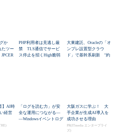
ログか
PHP利用者は見逃し厳
大東建託、Oracleの「オ
れたツー
禁 TLS通信でサービ
ンプレ設置型クラウ
JPCER
ス停止を招くHigh脆弱
ド」で基幹系刷新 “約
析シート
性を修正
40のDB基盤”統合で何
が変わる？
ラーログ「エラー41653」も確認する
Server 2016では、新たに「データベースがオフライ
ーするように、可用性グループを構成可能」となり
設定ウィザードあるいはプロパティで「データベース
晋】AI時
「ログを読む力」が安
大阪ガスに学ぶ！ 大
と、フェイルオーバーポリシーに加えて、データベ
い経営
全な運用につながる―
手企業が生成AI導入を
的にフェイルオーバーさせるように設定できます
―Windowsイベントログ
成功させる理由
事始め
THE)
PR(ITmedia エンタープライ
ズ)