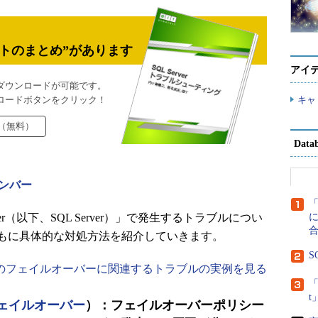
トのまとめ”があります
アイ
ダウンロードが可能です。
ロードボタンをクリック！
キャ
（無料）
Dat
ンバー
erver（以下、SQL Server）」で発生するトラブルについ
に
もに具体的な対処方法を紹介していきます。
S
のフェイルオーバーに関連するトラブルの実例を見る
「
ェイルオーバー
）：フェイルオーバーポリシー