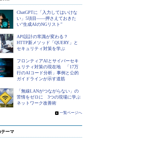
ChatGPTに「入力してはいけな
い」5項目――押さえておきた
い“生成AIのNGリスト”
API設計の常識が変わる？
HTTP新メソッド「QUERY」と
セキュリティ対策を学ぶ
フロンティアAIとサイバーセキ
ュリティ対策の現在地 「17万
行のAIコード分析」事例と公的
ガイドラインが示す道筋
「無線LANがつながらない」の
苦情をゼロに 3つの現場に学ぶ
ネットワーク改善術
»
一覧ページへ
のテーマ