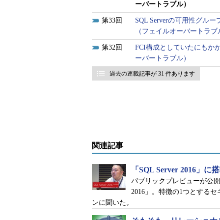
ーバートラブル）
ただし、データベースが格納さ
33
SQL Serverの可用性
していた。Windowsイベントビュー
（フェイルオーバートラブ
を確認すると、「エラー9001」
32
FCI構成としていたにもかか
ーバートラブル）
過去の連載記事が 31 件あります
関連記事
「SQL Server 20
パブリックプレビューが公開され
2016」。特徴の1つとす
ンに聞いた。