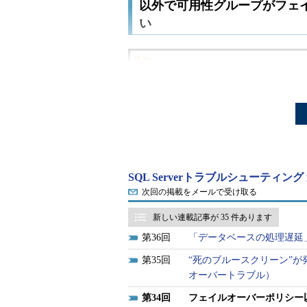
以外で可用性グループがフェ
い
目次
トラブルの実例
トラブルの原因
解決方法
「Windows Server 2012 R2」
SQL Serverトラブルシューティン
定して解説します。
次回の掲載をメールで受け取る
新しい連載記事が 35 件あります
トラブルの実例
：SQL Serverの
を作成している環境でフェイル
36
「データベースの処理遅延
常に稼働しており、
トラブル26
35
“死のブルースクリーン”
Systemの項目も確認したが
オーバートラブル）
ーにも該当していなかった。
34
フェイルオーバーポリシー