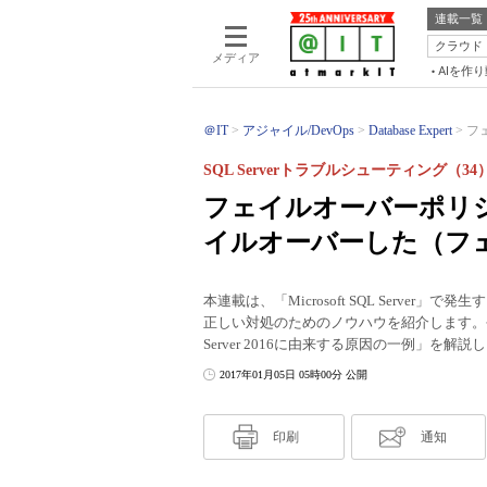
連載一覧
クラウド
メディア
AIを作
＠IT
アジャイル/DevOps
Database Expert
フ
SQL Serverトラブルシューティング（34
フェイルオーバーポリ
イルオーバーした（フ
本連載は、「Microsoft SQL Serv
正しい対処のためのノウハウを紹介します。
Server 2016に由来する原因の一例」を解説
2017年01月05日 05時00分 公開
印刷
通知