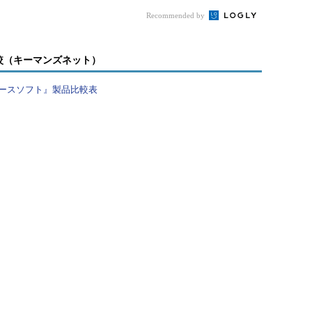
BILITY GROUP （Transact-SQL）（Microsoft Developer Network）
Recommended by
較（キーマンズネット）
ースソフト』製品比較表
6で追加された「データベース レベルの正常性検出」機能
er 2016の新機能に由来するものと想定されます。デ
イルオーバーポリシーとは別のフェイルオーバーさ
ース レベルの正常性検出」が該当したために発生し
目次に戻る