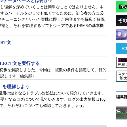
ルデータベースとは何か？
アーで「エラー9001」を確認
強し理解を深めていくことは簡単なことではありません。本
対するハードルを少しでも低くするために、初心者の方に必
やチューニングといった実践に即した内容までを幅広く解説
目次に戻る
割と、それを管理するソフトウェアであるDBMSの基本機
RT文
するエラーログを深く検証します。
LECT文を実行する
ス 'DB2' のログは使用できません」と表示されてい
歩の初歩を解説しました。今回は、複数の条件を指定して、目的
3」に、「データベース 'DB2' でエラー （エラーの
解説します（編集部）
が発生し、可用性グループ 'AG' が失敗しました」と記録さ
グ」を理解しよう
tabase運用の鍵となるトラブル対処法について紹介していきます。
編集
の要となるログについて見ていきます。ログの出力情報は10g
ので、それぞれについても確認しておきましょう。