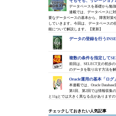
そもそも、リレーショナ
図27-1 Windowsイベントビュー
データベースを基礎から勉
連載では、データベースに
要なデータベースの基本から、障害対策
していきます。今回は、データベースの役
能について解説します。【更新】
トラブルの原因を探る
データの登録を行うINSE
「エラー9001」と、それに関連
複数の条件を指定してSE
まずエラー9001には、「データベー
前回は、SELECT文の初
ます。また、この直後の「エラー4165
のデータを取り出す方法を
種類: 2 'DB_SHUTDOWN'） 
Oracle運用の基本「ロ
れていました（図27-2）。
本連載では、Oracle Da
第1回、第2回では情報収集
と11gとでは大きく異なる点があります
チェックしておきたい人気記事