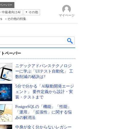
ペーパー
・中級者向けAI
その他
マイページ
ws
その他の特集
イトペーパー
ニデックアドバンステクノロジ
ーに学ぶ「UIテスト自動化」 工
数削減の秘訣は?
5分で分かる「AI駆動開発エージ
k
ェント」 要件定義から設計・実
装・テストまで
PostgreSQLの「機能」「性能」
「運用」「拡張性」に関する悩
みの解消法
中身が全く分からないレガシー