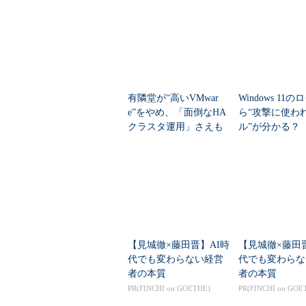
有隣堂が“高いVMwar
Windows 11の
e”をやめ、「面倒なHA
ら“攻撃に使わ
クラスタ運用」さえも
ル”が分かる？ 
なくす その方法は？
T/CCの無料分
図27-2 エラー9001に関連するエ
2017年1月時点の最新版であるSQL 
ンになった場合でもフェイルオーバ
ました（*1）。可用性グループの
【見城徹×藤田晋】AI時
【見城徹×藤田
レベルの正常性検出」を有効にする
代でも変わらない経営
代でも変わらな
ースに障害が発生した場合にも自動
者の本質
者の本質
（図27-3）。
PR(FINCHI on GOETHE)
PR(FINCHI on GOE