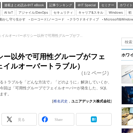
連載まとめ読み＠IT eBook
記事ランキング
＠IT Special
セミナー
ホワイト
AI IoT
アジャイル/DevOps
セキュリティ
キャリア&スキル
Windows
初
り動かし守り生かす
ローコード/ノーコード
クラウドネイティブ
Microsoft&Windo
Server & Storage
HTML5 + UX
ェイルオーバーポリシー以外で可用性グループがフ...
Smart & Social
）
Coding Edge
シー以外で可用性グループがフェ
ホワ
Java Agile
ェイルオーバートラブル）
Database Expert
（1/2 ページ）
Linux ＆ OSS
er」で発生するトラブルを「どんな方法で」「どのように」解決していくか、
今回は「可用性グループでフェイルオーバーが発生した、SQL
Master of IP Networ
します。
Security & Trust
[
椎名武史
，
ユニアデックス株式会社
]
Test & Tools
Insider.NET
見る
Share
ブログ