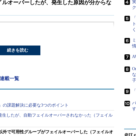
イルオーバーしたが、発生した原因が分からな
続きを読む
A
O
上に「SQL Server 2016 RTM」をインストールした環境を想
グ 連載一覧
「
可用性グループ
の中に複数の可用性データベース
オーバーが発生した。全てのインスタンスは正
」の課題解決に必要な3つのポイント
の事例を参考に、SQLDIAGの正常性チェック／
が発生したが、自動フェイルオーバーされなかった（フェイル
、エラーは発生しておらず、フェイルオーバーポリシ
以外で可用性グループがフェイルオーバーした（フェイルオ
＠IT e