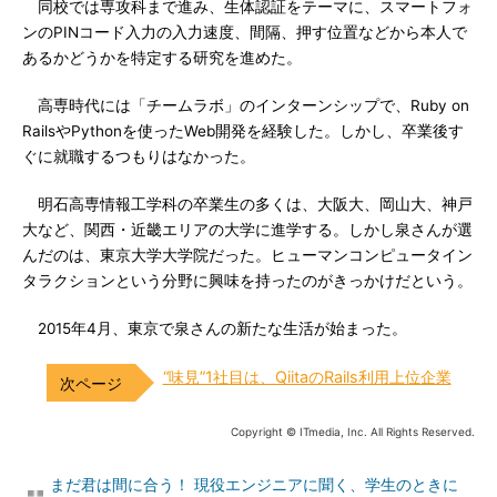
同校では専攻科まで進み、生体認証をテーマに、スマートフォ
ンのPINコード入力の入力速度、間隔、押す位置などから本人で
あるかどうかを特定する研究を進めた。
高専時代には「チームラボ」のインターンシップで、Ruby on
RailsやPythonを使ったWeb開発を経験した。しかし、卒業後す
ぐに就職するつもりはなかった。
明石高専情報工学科の卒業生の多くは、大阪大、岡山大、神戸
大など、関西・近畿エリアの大学に進学する。しかし泉さんが選
んだのは、東京大学大学院だった。ヒューマンコンピュータイン
タラクションという分野に興味を持ったのがきっかけだという。
2015年4月、東京で泉さんの新たな生活が始まった。
“味見”1社目は、QiitaのRails利用上位企業
Copyright © ITmedia, Inc. All Rights Reserved.
まだ君は間に合う！ 現役エンジニアに聞く、学生のときに