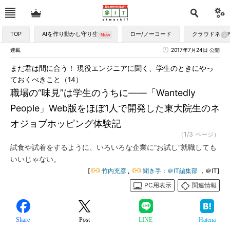
TOP
AIを作り動かし守り生かす
ロー/ノーコード
クラウドネイ
連載
2017年7月24日 公開
まだ君は間に合う！ 現役エンジニアに聞く、学生のときにやっ
ておくべきこと（14）
職場の“味見”は学生のうちに――「Wantedly
People」Web版をほぼ1人で開発した東大院生のネ
オジョブホッピング体験記
（1/3 ページ）
試食や試着をするように、いろいろな企業に“お試し”就職しても
いいじゃない。
[
竹内充彦
,
聞き手：＠IT編集部
，＠IT]
PC用表示
関連情報
Share
Post
LINE
Hatena