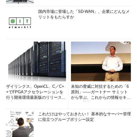
国内市場に登場した「SD-WAN」、企業にどんなメ
リットをもたらすか
ザイリンクス、OpenCL、C／C+
未知の脅威に対抗するための「6
+でFPGAアクセラレーションを
原則」――ガートナー サミット
行う開発環境最新版のリリースを
から学ぶ、これからの情報セキュ
発表
リティ対策
これだけはやっておきたい！ 基本的なサーバー管理
に役立つグループポリシー設定