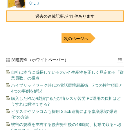
なし」
過去の連載記事が 11 件あります
次のページへ
関連資料（ホワイトペーパー）
PR
自社は本当に成長しているのか? 生産性を正しく見定める「従
業員数」の視点
ハイブリッドワーク時代の電話環境刷新術、7つの検討項目と
4つの事例を解説
購入したPCが破損するたび情シスが苦労 PC運用の負担はど
うすれば解消できる?
ビザスクやソラコムも採用 Slack連携による稟議承認“爆速
化”の方法
被害の規模を左右する侵害発生後の48時間、初動で取るべき