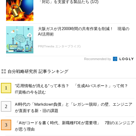
「対応」を支援する製品たち (1/2)
大阪ガスが月2000時間の共有作業を削減！ 現場の
AI活用術
PR(ITmedia エンタープライズ)
Recommended by
自分戦略研究所 記事ランキング
“応用情報が消える”って本当？ 「生成AIパスポート」って何？
IT資格の今を読む
AI時代の「Markdown負債」と「レガシー脱却」の壁、エンジニア
が直面する新・旧の課題
「AIがコードを書く時代、新職種FDEが需要増」 7割のエンジニア
が思う理由