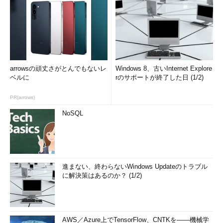
arrowsの頑丈さがとんでもないレ
Windows 8、古いInternet Explore
ベルに
rのサポートが終了した日 (1/2)
PR(arrows)
NoSQL
進まない、終わらないWindows Updateのトラブル
に解決策はあるのか？ (1/2)
AWS／Azure上でTensorFlow、CNTKを――機械学