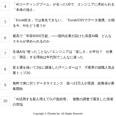
「AIコーディングブーム」が去ったUSで、エンジニアに求められる
「本体の強さ」
「Excel好き」では進化できない、「Excel/CSVでデータ連携」が残
る今、AIをどう使うか
最高で「年収6000万超」――国内企業が設けた高度AI職 どんな
スキルが求められるのか
生成AIを“使ったことない”エンジニアは「楽しさ」が半分？ 仕事
に「満足」する理由は年代別でこんなに違った
富士通を抜いて2位に躍進したITベンダーは？ IT業界の就職人気企
業トップ20
無料で身に付くデータサイエンス 延べ23万人が受講、総務省が募
集開始
「AI活用する新人増えてOJT負担増」 複数の調査で露呈した現場
の苦悩
Copyright © ITmedia Inc. All Rights Reserved.