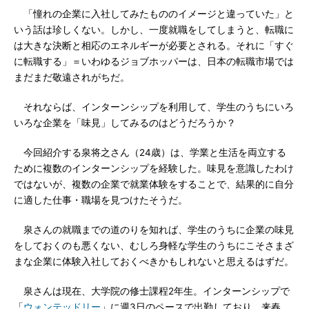
「憧れの企業に入社してみたもののイメージと違っていた」と
いう話は珍しくない。しかし、一度就職をしてしまうと、転職に
は大きな決断と相応のエネルギーが必要とされる。それに「すぐ
に転職する」＝いわゆるジョブホッパーは、日本の転職市場では
まだまだ敬遠されがちだ。
それならば、インターンシップを利用して、学生のうちにいろ
いろな企業を「味見」してみるのはどうだろうか？
今回紹介する泉将之さん（24歳）は、学業と生活を両立する
ために複数のインターンシップを経験した。味見を意識したわけ
ではないが、複数の企業で就業体験をすることで、結果的に自分
に適した仕事・職場を見つけたそうだ。
泉さんの就職までの道のりを知れば、学生のうちに企業の味見
をしておくのも悪くない、むしろ身軽な学生のうちにこそさまざ
まな企業に体験入社しておくべきかもしれないと思えるはずだ。
泉さんは現在、大学院の修士課程2年生。インターンシップで
「
ウォンテッドリー
」に週3日のペースで出勤しており、来春、