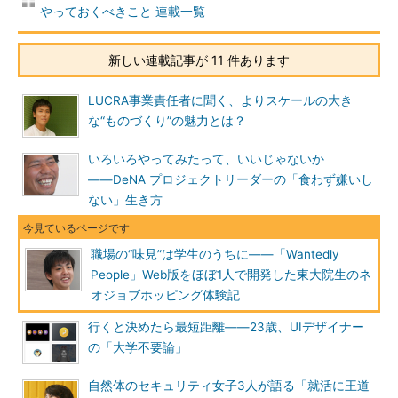
やっておくべきこと 連載一覧
新しい連載記事が 11 件あります
LUCRA事業責任者に聞く、よりスケールの大き
な“ものづくり”の魅力とは？
いろいろやってみたって、いいじゃないか
――DeNA プロジェクトリーダーの「食わず嫌いし
ない」生き方
職場の“味見”は学生のうちに――「Wantedly
People」Web版をほぼ1人で開発した東大院生のネ
オジョブホッピング体験記
行くと決めたら最短距離――23歳、UIデザイナー
の「大学不要論」
自然体のセキュリティ女子3人が語る「就活に王道