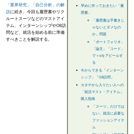
「業界研究」「自己分析」の解
早めに作っておきたい「履
説
に続き、今回も履歴書やリク
歴書」
ルートスーツなどのマストアイ
「履歴書は手書きじ
テム、インターンシップやOB訪
ゃないとダメなの
問など、就活を始める前に準備
か」問題
すべきことを解説する。
「ポートフォリオ」
「論文」「コード」
で＋αをアピールす
る
今からできる「インターン
シップ」「OB訪問」
カタチから入りたい人への
「就活マスト・アイテム」
購入指南
「スーツ」だけでは
ない。就活に必要な
ファッションアイテ
ム