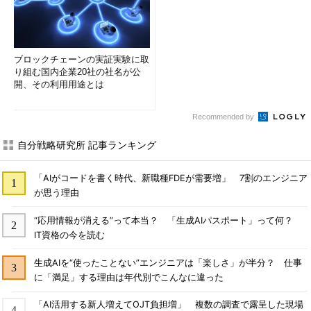
ブロックチェーンの実証実験に取
り組む国内企業20社の社名が公
開、その利用用途とは
Recommended by
自分戦略研究所 記事ランキング
「AIがコードを書く時代、新職種FDEが需要増」 7割のエンジニア
が思う理由
“応用情報が消える”って本当？ 「生成AIパスポート」って何？
IT資格の今を読む
生成AIを“使ったことない”エンジニアは「楽しさ」が半分？ 仕事
に「満足」する理由は年代別でこんなに違った
「AI活用する新人増えてOJT負担増」 複数の調査で露呈した現場