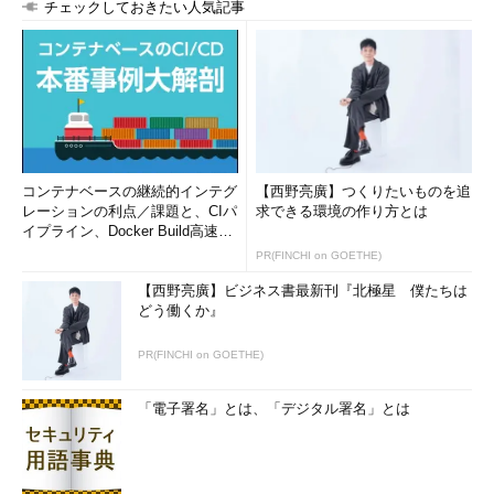
チェックしておきたい人気記事
コンテナベースの継続的インテグ
【西野亮廣】つくりたいものを追
レーションの利点／課題と、CIパ
求できる環境の作り方とは
イプライン、Docker Build高速化
のコツ (1/2...
PR(FINCHI on GOETHE)
【西野亮廣】ビジネス書最新刊『北極星 僕たちは
どう働くか』
PR(FINCHI on GOETHE)
「電子署名」とは、「デジタル署名」とは