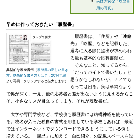
実は大切な「履歴書
用の写真」
早めに作っておきたい「履歴書」
履歴書は、「住所」や「連絡
先」「略歴」などを記載した、
選考に入る際に提出が求められ
る最も基本的な応募書類だ。
「そんなこと、知ってるから」
典型的な履歴書例（
履歴書の正しい書き
「だってバイトで書いたし」と
方、効果的な書き方とは？：2014年編
思うかもしれないが、ナメても
より再掲 クリックすると拡大します）
らっては困る。実は単純なよう
で奥が深く、一見、他の応募者と差が出ないように見えるからこ
そ、小さなミスが目立ってしまう、それが履歴書だ。
大学や専門学校など、学校側も履歴書には結構神経を使ってい
る。校名が入った独自の書式を用意している学校もあれば、最近
ではインターネットでダウンロードできるよ うにしている例も
増えている。「履歴」に加えて「自己紹介」の記載スペースを設