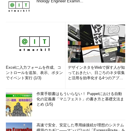
hnology Engineer Examin...
Excelに入力フォームを作成、コ
デザインネタをWebで探す人が知
ントロールを追加、表示、ボタン
っておきたい、日ごろのネタ収集
でイベント実行 (1/3)
と活用を効率化する4つのアプリ
(1/3)
作業手順書はもういらない！ Puppetにおける自動
化の定義書「マニフェスト」の書き方と基礎文法ま
とめ (1/5)
高速で安全、安定した専用線接続が理想のシステム
構築のカギに――マンパワーが「ExpressRoute」を