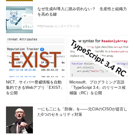
なぜ生成AI導入に踏み切れない？ 生産性と組織力
を高める鍵
PR(ITmedia エンタープライズ)
NICT、サイバー脅威情報を自動
Microsoft、プログラミング言語
集約できるWebアプリ「EXIST」
「TypeScript 3.4」のリリース候
を公開
補版（RC）を公開
一にも二にも「防御」を――元CIAのCISOが提言し
た6つのセキュリティ対策