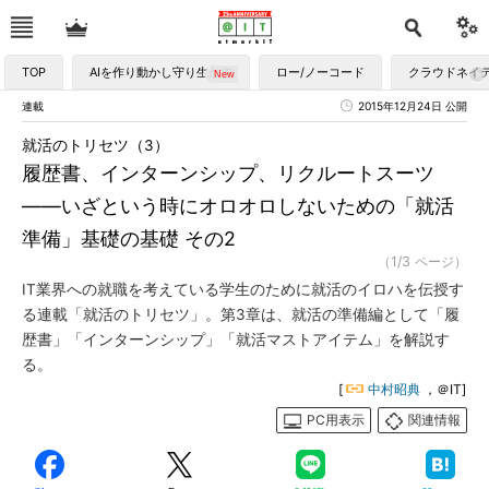
TOP
AIを作り動かし守り生かす
ロー/ノーコード
クラウドネイ
連載
2015年12月24日 公開
就活のトリセツ（3）
履歴書、インターンシップ、リクルートスーツ
――いざという時にオロオロしないための「就活
準備」基礎の基礎 その2
（1/3 ページ）
IT業界への就職を考えている学生のために就活のイロハを伝授す
る連載「就活のトリセツ」。第3章は、就活の準備編として「履
歴書」「インターンシップ」「就活マストアイテム」を解説す
る。
[
中村昭典
，＠IT]
PC用表示
関連情報