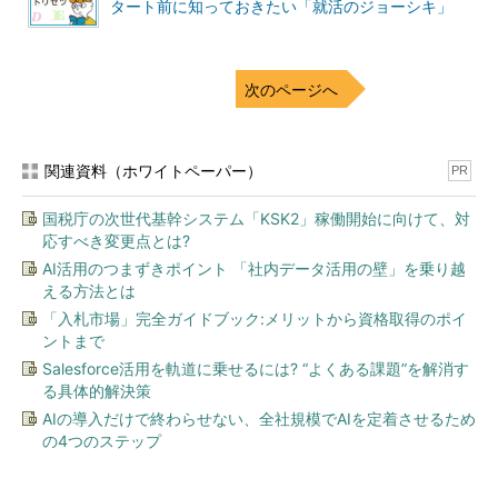
タート前に知っておきたい「就活のジョーシキ」
次のページへ
関連資料（ホワイトペーパー）
PR
国税庁の次世代基幹システム「KSK2」稼働開始に向けて、対
応すべき変更点とは?
AI活用のつまずきポイント 「社内データ活用の壁」を乗り越
える方法とは
「入札市場」完全ガイドブック:メリットから資格取得のポイ
ントまで
Salesforce活用を軌道に乗せるには? “よくある課題”を解消す
る具体的解決策
AIの導入だけで終わらせない、全社規模でAIを定着させるため
の4つのステップ