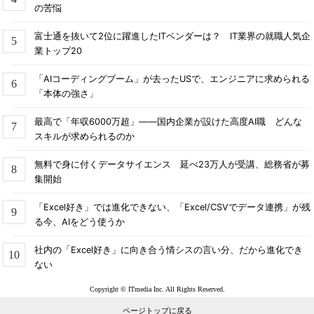
の苦悩
富士通を抜いて2位に躍進したITベンダーは？ IT業界の就職人気企
業トップ20
「AIコーディングブーム」が去ったUSで、エンジニアに求められる
「本体の強さ」
最高で「年収6000万超」――国内企業が設けた高度AI職 どんな
スキルが求められるのか
無料で身に付くデータサイエンス 延べ23万人が受講、総務省が募
集開始
「Excel好き」では進化できない、「Excel/CSVでデータ連携」が残
る今、AIをどう使うか
社内の「Excel好き」に向き合う情シスの言い分、だから進化でき
ない
Copyright © ITmedia Inc. All Rights Reserved.
ページトップに戻る