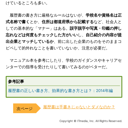
けているところも多い。
履歴書の書き方に厳格なルールはないが、
学校名や資格名は正
式名称で書く
とか、
住所は都道府県から記載する
など、社会人と
しての基本的な「マナー」はある。
誤字脱字や写真・印鑑の押し
忘れなどは何度もチェックした方がいい
し、
自己紹介の内容が提
出企業とマッチしているか
、前に出した企業のものをそのままコ
ピペして的外れなことを書いていないか、注意が必要だ。
マニュアル本を参考にしたり、学校のガイダンスやキャリアセ
ンターでの指導を受けたりして書いてみるのがベターだ。
参考記事
履歴書の正しい書き方、効果的な書き方とは？：2014年編
履歴書は手書きじゃないとダメなのか？
Copyright © ITmedia, Inc. All Rights Reserved.