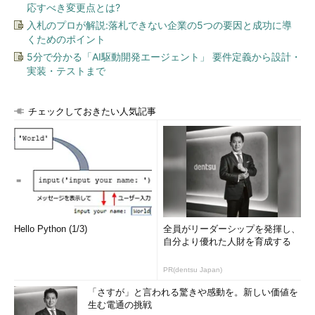
応すべき変更点とは?
ドメインを管理するドメインコントローラーです。実は、こちら
も更新プログラムのダウンロード途中（45％）で止まったよう
入札のプロが解説:落札できない企業の5つの要因と成功に導
くためのポイント
に見える状態でしたが、ドメインコントローラーなので辛抱強く
5分で分かる「AI駆動開発エージェント」 要件定義から設計・
待ってみることにしました。しかし、6時間が経過しても45％の
実装・テストまで
ままで進みません。Azure仮想マシンの課金が気になるところで
すが、そのまま放置して翌日まで待ってみることにしました。
チェックしておきたい人気記事
そして、翌日、画面に表示されていた進捗（しんちょく）は、
やっぱり45％のままでした（
画面2
）。完全に停止しているのか
どうか、ディスクI/Oや対象ディレクトリ
（C:\Windows\CbsTemp）を調査してみると、同じ内容をディレ
クトリ名を変更しながら、何度も繰り返しているような感じでし
た。
Hello Python (1/3)
全員がリーダーシップを発揮し、
自分より優れた人財を育成する
PR(dentsu Japan)
「さすが」と言われる驚きや感動を。新しい価値を
生む電通の挑戦