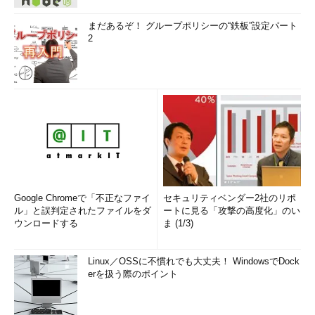
まだあるぞ！ グループポリシーの“鉄板”設定パート
2
Google Chromeで「不正なファイ
セキュリティベンダー2社のリポ
ル」と誤判定されたファイルをダ
ートに見る「攻撃の高度化」のい
ウンロードする
ま (1/3)
Linux／OSSに不慣れでも大丈夫！ WindowsでDock
erを扱う際のポイント