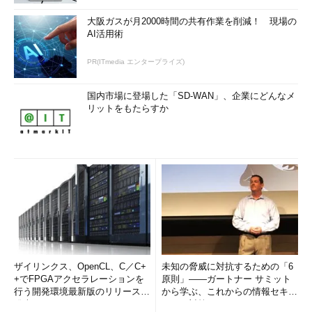
大阪ガスが月2000時間の共有作業を削減！ 現場の
AI活用術
PR(ITmedia エンタープライズ)
国内市場に登場した「SD-WAN」、企業にどんなメ
リットをもたらすか
ザイリンクス、OpenCL、C／C+
未知の脅威に対抗するための「6
+でFPGAアクセラレーションを
原則」――ガートナー サミット
行う開発環境最新版のリリースを
から学ぶ、これからの情報セキュ
発表
リティ対策