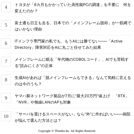
トヨタが「6カ月もかかっていた高性能PCの調達」を不要に 何を
変えたのか？
富士通も日立も去る、日本での「メインフレーム脱却」が一筋縄で
はいかない理由
ITインフラ専門家の私でも、もうAIには勝てない――「Active
Directory」障害対応をAIに丸ごと任せてみた結果
メインフレームに眠る「年代物のCOBOLコード」、AIでも苦戦す
る"読みにくさ"の正体
生成AIがあれば「脱メインフレームもできる」なんて気軽に言える
のは今のうち？
ヤマハ製ネットワーク製品が7月に“最大20万円”値上げ 「RTX」
「NVR」や無線LANのAPも対象
「サーバを置けるスペースがない」なら“外”に作ればいい――病院
が悩んで選んだ方法とは？
Copyright © ITmedia Inc. All Rights Reserved.