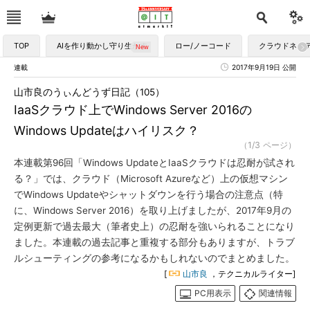
TOP
AIを作り動かし守り生かす
ロー/ノーコード
クラウドネイ
連載
2017年9月19日 公開
山市良のうぃんどうず日記（105）
IaaSクラウド上でWindows Server 2016の
Windows Updateはハイリスク？
（1/3 ページ）
本連載第96回「Windows UpdateとIaaSクラウドは忍耐が試され
る？」では、クラウド（Microsoft Azureなど）上の仮想マシン
でWindows Updateやシャットダウンを行う場合の注意点（特
に、Windows Server 2016）を取り上げましたが、2017年9月の
定例更新で過去最大（筆者史上）の忍耐を強いられることになり
ました。本連載の過去記事と重複する部分もありますが、トラブ
ルシューティングの参考になるかもしれないのでまとめました。
[
山市良
，テクニカルライター]
PC用表示
関連情報