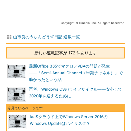
Defenderの定義ファイルの更新と悪意のあるソフトウ
ェアの削除ツールのみでした）。
Copyright © ITmedia, Inc. All Rights Reserved.
トラブルが発生したのは、Microsoft Azure上の仮想マシンで
山市良のうぃんどうず日記 連載一覧
Windows Updateを手動実行したときでした。1回ですんなりと
成功するものがほとんどでしたが、Windows Server 2016を実行
新しい連載記事が 172 件あります
しているAzure仮想マシンのうち、5台で累積的な更新プログラ
ム「
KB4038782
（OSビルド14393.1715）」のインストールト
最新Office 365でマクロ／VBAの問題が発生
ラブルが発生しました。
――「Semi-Annual Channel（半期チャネル）」で
助かったという話
そのうち2台は、更新プログラムのダウンロード途中（45％）
から何時間たっても進まない状態でしたが、
本連載第96回
で紹介
再考、Windows OSのライフサイクル――安心して
した「Windows 10／Windows Server 2016のWindows Update正
2020年を迎えるために
常化テク（経験則）」で更新を完了させることができました。
残る3台のうち2台では、KB4038782のインストールを完了さ
IaaSクラウド上でWindows Server 2016の
せるための再起動後、長時間、リモートデスクトップ接続ができ
Windows Updateはハイリスク？
ない状態が続きました。ローカルコンソールのスクリーンショッ