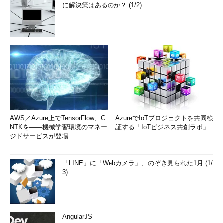
に解決策はあるのか？ (1/2)
AWS／Azure上でTensorFlow、C
AzureでIoTプロジェクトを共同検
NTKを――機械学習環境のマネー
証する「IoTビジネス共創ラボ」
ジドサービスが登場
「LINE」に「Webカメラ」、のぞき見られた1月 (1/
3)
AngularJS