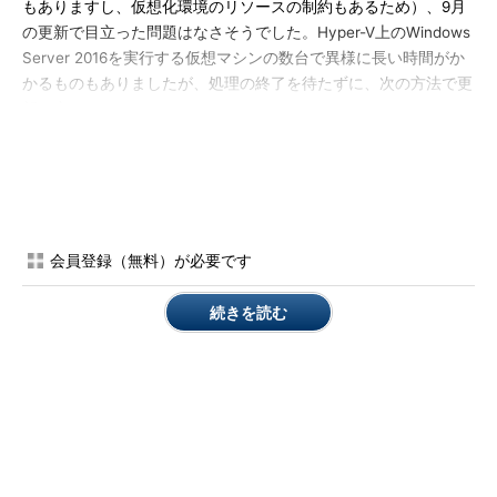
もありますし、仮想化環境のリソースの制約もあるため）、9月
の更新で目立った問題はなさそうでした。Hyper-V上のWindows
Server 2016を実行する仮想マシンの数台で異様に長い時間がか
かるものもありましたが、処理の終了を待たずに、次の方法で更
新を完了しました。
（1）
Windows Updateを実行する前に、念のため作成
しておいた仮想マシンの「チェックポイント」を適用
して、正常な状態に戻す。
会員登録（無料）が必要です
（2）
本連載第103回
で紹介したオフラインメンテナン
スの方法で、仮想マシンのVHD／VHDX内のイメージ
続きを読む
に対してオフラインで累積的な更新プログラムを適用
する。
（3）
仮想マシンを起動して、正常に起動すること、最
新のビルドに更新されたことを確認する。
（4）
Windows Updateを手動で実行し、検出された更
新プログラムをインストールする（今回はWindows