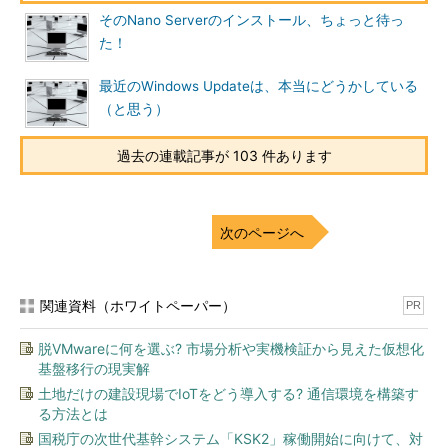
トを見ることができるAzureポータルの「
ブート診断
」機能で確
そのNano Serverのインストール、ちょっと待っ
認してみると、「更新プログラムを構成できませんでした、変更
た！
を元に戻しています」と表示されていました（
画面1
）。
最近のWindows Updateは、本当にどうかしている
（と思う）
過去の連載記事が 103 件あります
次のページへ
画面1
リモートデスクトップ接続がなかなかできないと思
ったら、累積的な更新プログラム「KB4038782」のインス
関連資料（ホワイトペーパー）
PR
トールに失敗して元に戻し中
その後、ようやく、リモートデスクトップ接続が可能になった
脱VMwareに何を選ぶ? 市場分析や実機検証から見えた仮想化
基盤移行の現実解
ので、履歴を確認してみるとKB4038782のインストールは失敗
土地だけの建設現場でIoTをどう導入する? 通信環境を構築す
していて、8月更新時点のビルド14393.1593のままでした。
る方法とは
最後の1台は、Azure上に構築したテスト用のActive Directory
国税庁の次世代基幹システム「KSK2」稼働開始に向けて、対