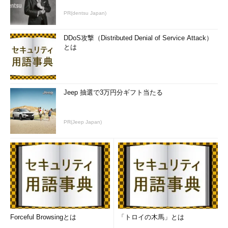
PR(dentsu Japan)
画面2
合計12時間以上放置したのにもかかわらず、ダウン
DDoS攻撃（Distributed Denial of Service Attack）
ロード45％時点で完全に停止？
とは
またもや、Azure仮想マシンのリセットで起動
時に「chkdsk」が……
Jeep 抽選で3万円分ギフト当たる
PR(Jeep Japan)
Forceful Browsingとは
「トロイの木馬」とは