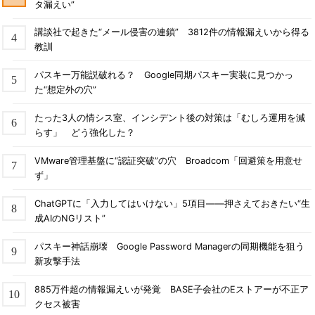
タ漏えい”
講談社で起きた“メール侵害の連鎖” 3812件の情報漏えいから得る
教訓
パスキー万能説破れる？ Google同期パスキー実装に見つかっ
た“想定外の穴”
たった3人の情シス室、インシデント後の対策は「むしろ運用を減
らす」 どう強化した？
VMware管理基盤に“認証突破”の穴 Broadcom「回避策を用意せ
ず」
ChatGPTに「入力してはいけない」5項目――押さえておきたい“生
成AIのNGリスト”
パスキー神話崩壊 Google Password Managerの同期機能を狙う
新攻撃手法
885万件超の情報漏えいが発覚 BASE子会社のEストアーが不正ア
クセス被害