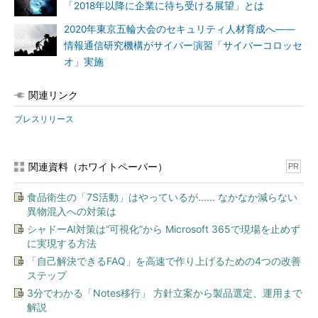
「2018年以降に企業に待ち受ける展望」とは
トソーサーの力を借りようとしている。2018年にはセキュリティ
アウトソーシングサービスへの支出は、2017年比で11％増の185
2020年東京五輪大会のセキュリティ人材育成へ――
億ドルに達する見通しだ。ITアウトソーシングは、コンサルタン
情報通信研究機構がサイバー演習「サイバーコロッセ
トに次いで2番目に大きいセキュリティ支出セグメントとなって
オ」実施
いる」（コンテュ氏）
関連リンク
Gartnerによると、企業のセキュリティアウトソーシングサー
プレスリリース
ビス支出は、2016年にはセキュリティソフトウェアおよびハード
ウェア製品支出に対して63％にとどまったが、2019年には同
75％に達する見通しだ。
関連資料（ホワイトペーパー）
PR
セキュリティ予算は「検知」と「対応」にシフト
食品衛生の「7S活動」はやっているが...... なかなか減らない
異物混入への対策は
また、企業のセキュリティ予算は「検知」と「対応」にシフト
シャドーAI対策は“可視化”から Microsoft 365で現場を止めず
しており、この傾向は今後5年間、セキュリティ市場の成長を後
に実現する方法
押しすると、Gartnerは見ている。
「自己解決できるFAQ」を高速で作り上げるための4つの改善
ステップ
「セキュリティインシデントに対する検知と対応が重視される
3分でわかる「Notes移行」 方針立案から製品選定、運用まで
ようになっている。その結果、エンドポイントでの検知や対応、
解説
ユーザーエンティティおよび行動分析といった技術が、エンドポ