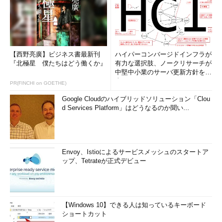
【西野亮廣】ビジネス書最新刊
ハイパーコンバージドインフラが
『北極星 僕たちはどう働くか』
有力な選択肢、ノークリサーチが
中堅中小業のサーバ更新方針を調
査
PR(FINCHI on GOETHE)
Google Cloudのハイブリッドソリューション「Clou
d Services Platform」はどうなるのか聞い...
Envoy、Istioによるサービスメッシュのスタートア
ップ、Tetrateが正式デビュー
【Windows 10】できる人は知っているキーボード
ショートカット