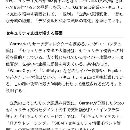
のセキュリティ支出が963億ドルとなり、2017年の支出推計と比
べて8％伸びるとの見通しを示した。Gartnerは企業がセキュリテ
ィ支出を増やす要因として、「規制」「企業の意識変化」「新た
な脅威の認知」「デジタルビジネス戦略の進化」を挙げている。
セキュリティ支出が増える要因
Gartnerのリサーチディレクターを務めるルッゲロ・コンテュ
氏は、「セキュリティ支出の大部分は、セキュリティ侵害への対
策を目的としている。広く報じられているサイバー攻撃やデータ
侵害が、世界中の企業に影響を与えている。具体的には、
『WannaCry』や『NotPetya』などのサイバー攻撃や、Equifax
で起きたデータ流出などが、セキュリティ支出に直接影響してい
る。この種の攻撃は最大3年間にわたって継続されるだろう」と
説明する。
企業のこうしたリスク認識を背景に、Gartnerが分類した5つの
セキュリティ支出セグメントの中で支出額が多い「インフラ保
護」と「セキュリティサービス」では、「セキュリティテスト」
「ITアウトソーシング」「SIEM（セキュリティ情報イベント管
理）」の支出増加率が最も高くなっているという。