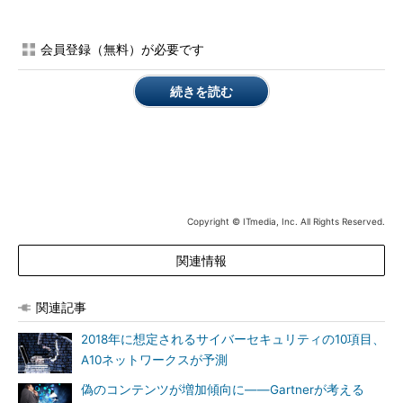
インド市民権（OCI）」といった法令や基準、制度への対応が求
められている。中国では「サイバーセキュリティ法」が2016年6
月に施行されている。欧州では「EU一般データ保護規則
会員登録（無料）が必要です
（GDPR）」が2018年5月28日に施行予定だ。こうした規制は、
特に「データセキュリティツール」「アクセス権限管理」
続きを読む
「SIEM」の支出増加につながっているという。
Gartnerは、2020年までに60％以上の企業が、「データ損失防
止」「暗号化」「データ中心監査」「保護ツール」といった複数
のデータセキュリティツールに投資するようになると予想してい
る。この数字は、現在は35％程度にとどまるとしている。
Copyright © ITmedia, Inc. All Rights Reserved.
自動化やアウトソーシングが加速
関連情報
また、セキュリティ分野の人材不足、技術的な複雑さ、脅威の
動向から、自動化やアウトソーシングが今後も進みそうだと予測
関連記事
している。
2018年に想定されるサイバーセキュリティの10項目、
「必要なスキルセットを持った人材は希少であり、依然として
A10ネットワークスが予測
コストが高くつく。そのため企業は、外部のセキュリティコンサ
偽のコンテンツが増加傾向に――Gartnerが考える
ルタント、マネージドセキュリティサービスプロバイダー、アウ