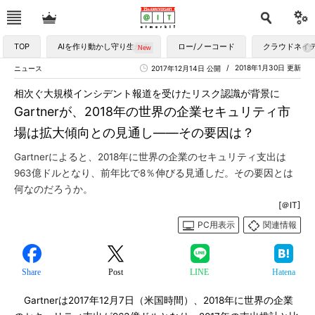
TOP
AIを作り動かし守り生かす
ロー/ノーコード
クラウドネイ
2018年1月30日 更新
ニュース
2017年12月14日 公開
相次ぐ大規模インシデント報道を受けたリスク認識が背景に
Gartnerが、2018年の世界の企業セキュリティ市
場は拡大傾向との見通し――その要因は？
Gartnerによると、2018年に世界の企業のセキュリティ支出は
963億ドルとなり、前年比で8％伸びる見通しだ。その要因とは
何なのだろうか。
[＠IT]
PC用表示
関連情報
Share
Post
LINE
Hatena
Gartnerは2017年12月7日（米国時間）、2018年に世界の企業