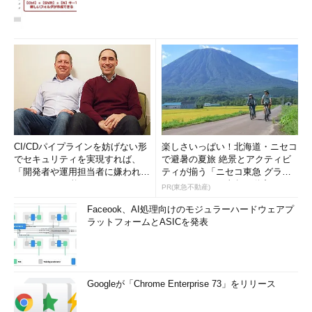
CI/CDパイプラインを妨げない形
楽しさいっぱい！北海道・ニセコ
でセキュリティを実現すれば、
で避暑の夏旅 絶景とアクティビ
「開発者や運用担当者に嫌われな
ティが揃う「ニセコ東急 グラ
いWAF」は可能か
ン・ヒラフ」～東急不動産
PR(東急不動産)
Faceook、AI処理向けのモジュラーハードウェアプ
ラットフォームとASICを発表
Googleが「Chrome Enterprise 73」をリリース