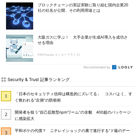
ブロックチェーンの実証実験に取り組む国内企業20
社の社名が公開、その利用用途とは
大阪ガスに学ぶ！ 大手企業が生成AI導入を成功さ
せる理由
PR(ITmedia エンタープライズ)
Recommended by
Security & Trust 記事ランキング
「日本のセキュリティ信仰は構造的にズレてる」 コスパよく、す
ぐ救われる“左側”の防衛術
開発者を狙う“自己拡散型npmワーム”の全貌 400超のパッケージ
に感染拡大
平和ボケの代償？ ニチレイショックの裏で進行する“ド級のデー