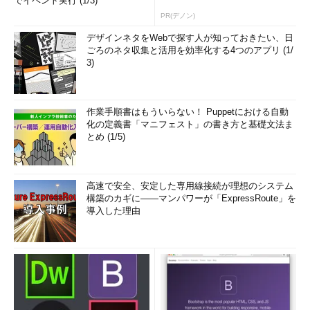
でイベント実行 (1/3)
PR(デノン)
デザインネタをWebで探す人が知っておきたい、日
ごろのネタ収集と活用を効率化する4つのアプリ (1/
3)
作業手順書はもういらない！ Puppetにおける自動
化の定義書「マニフェスト」の書き方と基礎文法ま
とめ (1/5)
高速で安全、安定した専用線接続が理想のシステム
構築のカギに――マンパワーが「ExpressRoute」を
導入した理由