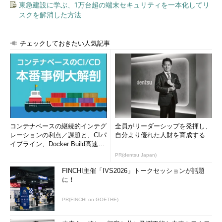
東急建設に学ぶ、1万台超の端末セキュリティを一本化してリ
イント保護プラットフォームやSIEMなどの従来の市場に破壊的
スクを解消した方法
な変革をもたらしている」（コンテュ氏）
チェックしておきたい人気記事
コンテナベースの継続的インテグ
全員がリーダーシップを発揮し、
レーションの利点／課題と、CIパ
自分より優れた人財を育成する
イプライン、Docker Build高速化
のコツ (1/2...
PR(dentsu Japan)
FINCHI主催「IVS2026」トークセッションが話題
に！
PR(FINCHI on GOETHE)