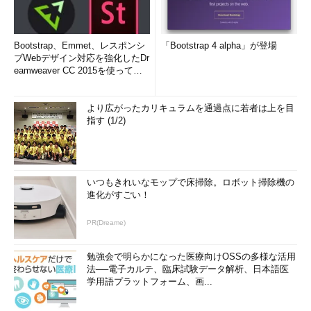
Bootstrap、Emmet、レスポンシ
「Bootstrap 4 alpha」が登場
ブWebデザイン対応を強化したDr
eamweaver CC 2015を使って
み...
より広がったカリキュラムを通過点に若者は上を目
指す (1/2)
いつもきれいなモップで床掃除。ロボット掃除機の
進化がすごい！
PR(Dreame)
勉強会で明らかになった医療向けOSSの多様な活用
法──電子カルテ、臨床試験データ解析、日本語医
学用語プラットフォーム、画...