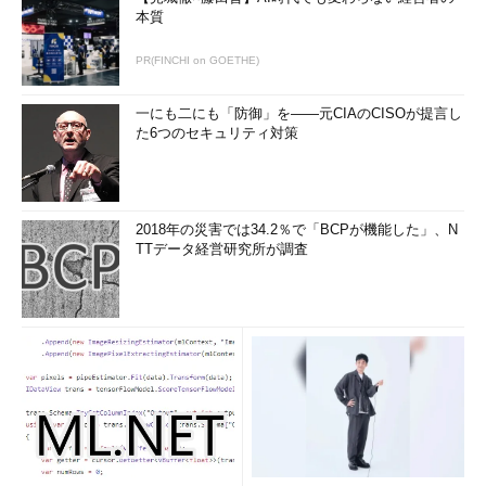
本質
PR(FINCHI on GOETHE)
一にも二にも「防御」を――元CIAのCISOが提言し
た6つのセキュリティ対策
2018年の災害では34.2％で「BCPが機能した」、N
TTデータ経営研究所が調査