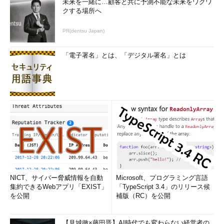
未来を一緒に…顧客と共に予測不能な未来をワクワ
クする場所へ
PR(dentsu Japan)
「電子署名」とは、「デジタル署名」とは
NICT、サイバー脅威情報を自動
Microsoft、プログラミング言語
集約できるWebアプリ「EXIST」
「TypeScript 3.4」のリリース候
を公開
補版（RC）を公開
【見城徹×藤田晋】AI時代でも変わらない経営者の