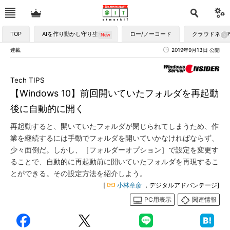
TOP
AIを作り動かし守り生かす
ロー/ノーコード
クラウドネイ
連載
2019年9月13日 公開
Tech TIPS
【Windows 10】前回開いていたフォルダを再起動
後に自動的に開く
再起動すると、開いていたフォルダが閉じられてしまうため、作
業を継続するには手動でフォルダを開いていかなければならず、
少々面倒だ。しかし、［フォルダーオプション］で設定を変更す
ることで、自動的に再起動前に開いていたフォルダを再現するこ
とができる。その設定方法を紹介しよう。
[
小林章彦
，デジタルアドバンテージ]
PC用表示
関連情報