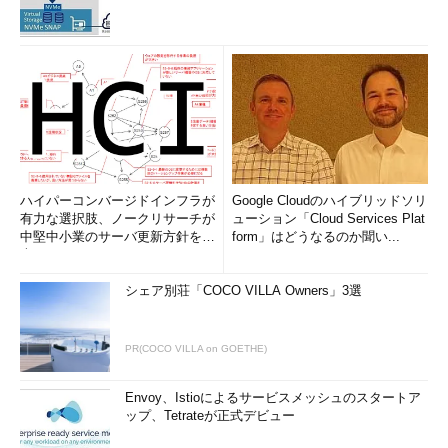
ハイパーコンバージドインフラが
Google Cloudのハイブリッドソリ
有力な選択肢、ノークリサーチが
ューション「Cloud Services Plat
中堅中小業のサーバ更新方針を調
form」はどうなるのか聞い...
査
シェア別荘「COCO VILLA Owners」3選
PR(COCO VILLA on GOETHE)
Envoy、Istioによるサービスメッシュのスタートア
ップ、Tetrateが正式デビュー