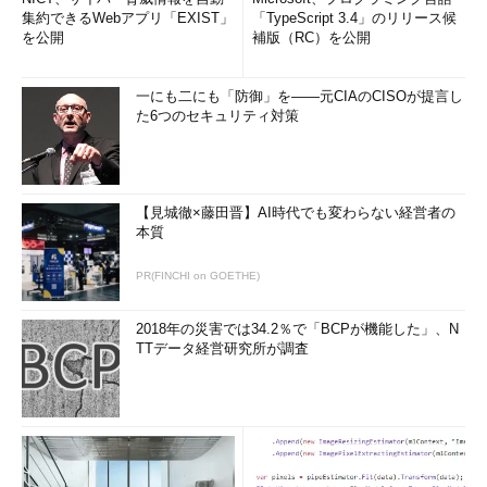
集約できるWebアプリ「EXIST」
「TypeScript 3.4」のリリース候
を公開
補版（RC）を公開
一にも二にも「防御」を――元CIAのCISOが提言し
た6つのセキュリティ対策
【見城徹×藤田晋】AI時代でも変わらない経営者の
本質
PR(FINCHI on GOETHE)
2018年の災害では34.2％で「BCPが機能した」、N
TTデータ経営研究所が調査