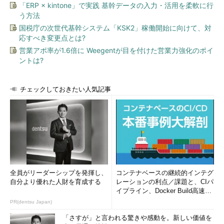
「ERP × kintone」で実践 基幹データの入力・活用を柔軟に行
う方法
国税庁の次世代基幹システム「KSK2」稼働開始に向けて、対
応すべき変更点とは?
営業アポ率が1.6倍に Weegentが目を付けた営業力強化のポイ
ントは?
チェックしておきたい人気記事
全員がリーダーシップを発揮し、
コンテナベースの継続的インテグ
自分より優れた人財を育成する
レーションの利点／課題と、CIパ
イプライン、Docker Build高速化
のコツ (1/2...
PR(dentsu Japan)
「さすが」と言われる驚きや感動を。新しい価値を