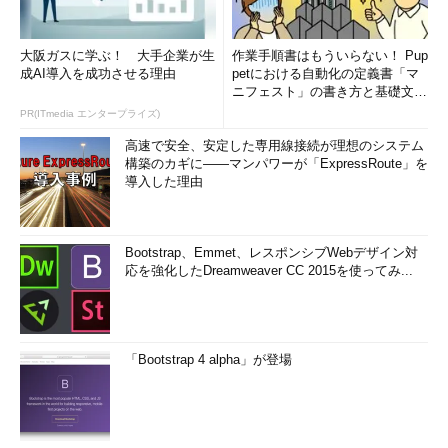
大阪ガスに学ぶ！ 大手企業が生
作業手順書はもういらない！ Pup
成AI導入を成功させる理由
petにおける自動化の定義書「マ
ニフェスト」の書き方と基礎文法
まとめ (1/5)
PR(ITmedia エンタープライズ)
高速で安全、安定した専用線接続が理想のシステム
構築のカギに――マンパワーが「ExpressRoute」を
導入した理由
Bootstrap、Emmet、レスポンシブWebデザイン対
応を強化したDreamweaver CC 2015を使ってみ...
「Bootstrap 4 alpha」が登場