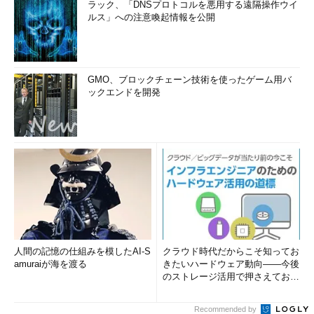
ラック、「DNSプロトコルを悪用する遠隔操作ウイ
ルス」への注意喚起情報を公開
GMO、ブロックチェーン技術を使ったゲーム用バ
ックエンドを開発
人間の記憶の仕組みを模したAI-S
クラウド時代だからこそ知ってお
amuraiが海を渡る
きたいハードウェア動向――今後
のストレージ活用で押さえておき
たい3つのキーワードとは (1...
Recommended by