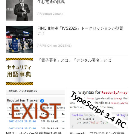
生む電通の挑戦
PR(dentsu Japan)
FINCHI主催「IVS2026」トークセッションが話題
に！
PR(FINCHI on GOETHE)
「電子署名」とは、「デジタル署名」とは
NICT、サイバー脅威情報を自動
Microsoft、プログラミング言語