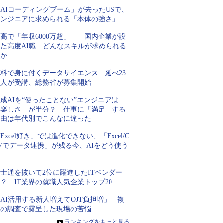
AIコーディングブーム」が去ったUSで、
エンジニアに求められる「本体の強さ」
高で「年収6000万超」――国内企業が設
けた高度AI職 どんなスキルが求められる
のか
無料で身に付くデータサイエンス 延べ23
万人が受講、総務省が募集開始
成AIを“使ったことない”エンジニアは
「楽しさ」が半分？ 仕事に「満足」する
理由は年代別でこんなに違った
Excel好き」では進化できない、「Excel/C
Vでデータ連携」が残る今、AIをどう使う
か
士通を抜いて2位に躍進したITベンダー
？ IT業界の就職人気企業トップ20
AI活用する新人増えてOJT負担増」 複
数の調査で露呈した現場の苦悩
»
ランキングをもっと見る