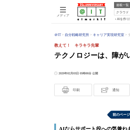
連載一覧
クラウド
メディア
AIを作
＠IT
自分戦略研究所
キャリア実現研究室
教えて！ キラキラ先輩
テクノロジーは、障がい
2020年02月03日 05時00分 公開
印刷
通知
前のページ
AIならサポート役への気兼ね