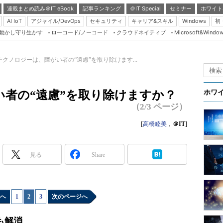
連載まとめ読み＠IT eBook
記事ランキング
＠IT Special
セミナー
ホワイト
AI IoT
アジャイル/DevOps
セキュリティ
キャリア&スキル
Windows
初
り動かし守り生かす
ローコード/ノーコード
クラウドネイティブ
Microsoft&Windo
Server & Storage
HTML5 + UX
テクノロジーは、障がい者の“遠慮”を取り除けます...
Smart & Social
Coding Edge
者の“遠慮”を取り除けますか？
ホワ
Java Agile
（2/3 ページ）
Database Expert
[
高橋睦美
，
＠IT
]
Linux ＆ OSS
Master of IP Networ
見る
Share
Security & Trust
Test & Tools
へ
1
|
2
|
3
次のページへ
Insider.NET
ブログ
も解消