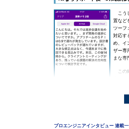
こうして
置など
ツーフ
対応す
め、イ
ザー専
まな専
この結
交わさ
「今週
くださ
TransCommunicator モバイル版の表示
「SP
イメージ
バリー
プロエンジニアインタビュー 連載一