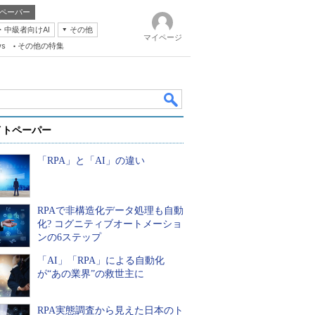
ペーパー
・中級者向けAI
その他
マイページ
ws
その他の特集
イトペーパー
「RPA」と「AI」の違い
RPAで非構造化データ処理も自動
k
化? コグニティブオートメーショ
ンの6ステップ
「AI」「RPA」による自動化
が“あの業界”の救世主に
RPA実態調査から見えた日本のト