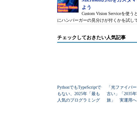
現在も、PwDからのフィードバッ
よう
ションボタンは、あらかじめプリセ
Custom Vision Ser
にハンバーガーの見分けが付くかを試し
アップ後は入力した内容をリアルタ
今後は、認識精度や処理のリアル
チェックしておきたい人気記事
言する会議の場で、誰が何を発言し
たこのツールをベースに、英語をは
せたり、内容を要約して議事録にし
広い用途を考えていきたいという。
「アクセンチュアではさまざまな
PythonでもTypeScriptで
「光ファイバー
参加を躊躇（ちゅうちょ）したり、
もない、2025年「最も
古い」「2035
りといった、言語の壁による問題は
人気のプログラミング
旅」 実運用へ
海外の方と一緒に仕事ができる仕組
言語」
データセンター
また室山氏や菊池氏からは「感情
考えていることを脳波で文字化した
といった要望も寄せられている。