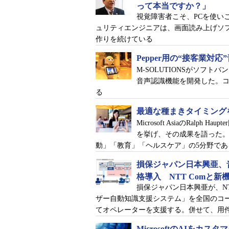
って本当ですか？」
視覚障害者こそ、PCを使い
こんな経験を踏まえて室山氏は「
ュリティエンジニアは、画面読み上げソ
作りを続けている
デザインシンキングで形にしていった
Pepper用の“接客業
M-SOLUTIONSがソフト
音声認識機能を開発した。
る
最適な種まきタイミング
Microsoft AsiaのRal
TransCommunicator PC版の表示イメージ
を挙げ、その成果を語った
動」「教育」「ヘルスケア」の5分野であ
「例えば、アクションボタンを用
損保ジャパン日本興亜、
が出るだけだと、当の本人には聞こ
格導入 NTT Comと
らない』というフィードバックを受
損保ジャパン日本興亜が、N
ザー自動知識支援システム」を全国のコ
にしました。このように自分たちだ
てオペレーターを支援する。併せて、用
した」（堺氏）
MicrosoftのAIを