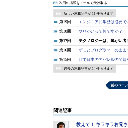
次回の掲載をメールで受け取る
といった開発プロジェクト特有の
表示できる。
新しい連載記事が 11 件あります
19
エンジニアに学歴は必要で
室山氏は所属チーム内の定例ミー
18
やりがいって何ですか？
いる他、「最近、避難訓練があった
できて感動しました」とうれしそう
17
テクノロジーは、障がい者
16
ずっとプログラマーのまま
今までは、いくらタイピングのサ
15
ITで日本のアパレルの問
の手を煩わせるとなると遠慮してし
て、「聴覚障がい者は情報障がい者
過去の連載記事が 14 件あります
ュニケーションの密度が高まった上
前のページ
同じく聴覚障がいがありながら、コ
のプログラム運営管理に当たってい
ば気兼ねなくサポートをお願いでき
関連記事
をサポートしてくれることで、気を
でのトレーニングや海外の事例動画を確認す
教えて！ キラキラお兄
そうだ。