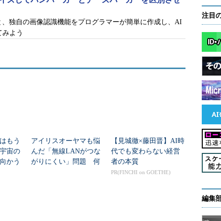
クを踏まえての機能強化は続いている。初期のアク
注目
ットした内容しか発話できなかったが、バージョン
viceを使うと、独自の画像認識機能をプログラマーが簡単に作成し、AI
てみよう
イムに発話できるようになった。
タイム性をさらに追求する他、複数人が不規則に発
たかが分かる「話者識別」にも取り組んでいく。ま
じめとするさまざまな言語への翻訳機能を組み合わ
たりと、聴覚障がい者のサポートにとどまらず、幅
国の出身者が働いており、日本人が英語の議論への
はもう
アイリスオーヤマも悩
【見城徹×藤田晋】AI時
逆に海外出身者が日本語の議論から置いていかれた
年宇宙の
んだ「無線LANがつな
代でも変わらない経営
どうしても生じます。その壁を超えて、のびのびと
向かう
がりにくい」問題 何
者の本質
みを目指しています」（堺氏）
新技術
を変えて解決した？
PR(FINCHI on GOETHE)
が読み取れ、表示できたらいいのにな」「頭の中で
編集
り、手話を読み取ったりしてもらえるとうれしい」