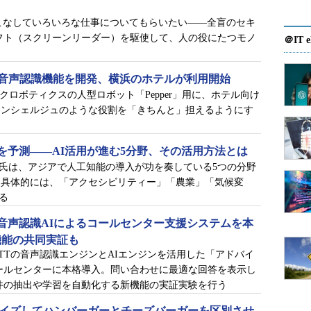
こなしていろいろな仕事についてもらいたい――全盲のセキ
現代はテクノロジーで障がいを補う時代」という。
フト（スクリーンリーダー）を駆使して、人の役にたつモノ
＠IT e
TransCommunicator
対応”音声認識機能を開発、横浜のホテルが利用開始
バンクロボティクスの人型ロボット「Pepper」用に、ホテル向け
TransCommunicatorの開発は、アクセンチュ
コンシェルジュのような役割を「きちんと」担えるようにす
ア社内のPwDのメンバーと一緒に、デザイン
シンキングベースで進めていった。プロトタ
イプを作成して実際に使ってもらい、多様な
を予測――AI活用が進む5分野、その活用方法とは
ph Haupter氏は、アジアで人工知能の導入が功を奏している5つの分野
フィードバックをもらいながら開発を進めた
。具体的には、「アクセシビリティー」「農業」「気候変
という。
る
意したのはいいのですが、『押したときに合成音声
音声認識AIによるコールセンター支援システムを本
えないので、本当にボタンが機能しているのか分か
新機能の共同実証も
けて、ボタンを押したことがツール上で見えるよう
TTの音声認識エンジンとAIエンジンを活用した「アドバイ
ールセンターに本格導入。問い合わせに最適な回答を表示し
けでは気付けなかった有用なアドバイスを得られま
件の抽出や学習を自動化する新機能の実証実験を行う
カスタマイズしてハンバーガーとチーズバーガーを区別させ