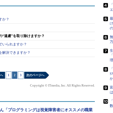
会話も、つっかえることなくリアルタイムに画面に
「
最
すか？
ティングやコミュニティーミーティングで活用して
のですが、モバイルアプリを用いて放送内容を把握
に話す。
の“遠慮”を取り除けますか？
でいられますか？
ポートがあるといっても、ちょっとした会話で他人
生
題を解決できますか？
まいがちだった。スピード感に欠けることも相まっ
」となりがちだったが、AIを活用することで、コミ
に、余計な心理的負荷が減った。
「
S
へ
1
|
2
|
3
次のページへ
ーポレート・シチズンシップ推進事務局で20以上
る菊池美穂氏は、「介護の分野でも、ロボットなら
Copyright © ITmedia, Inc. All Rights Reserved.
富
るそうです。同じように、AIがコミュニケーション
は
使わなくて済むという心情もあります」という。PC
「
る際にもTransCommunicatorを活用している
さん「プログラミングは視覚障害者にオススメの職業