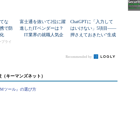
ラシック音楽を聴いたとき、演奏しているときの脳
衆とのコミュニケーションを可視化するといったユ
てな
富士通を抜いて2位に躍
ChatGPTに「入力して
遠からず実現する可能性がある。
携で防
進したITベンダーは？
はいけない」5項目――
化
IT業界の就職人気企
押さえておきたい“生成
業トップ20
AIのNGリスト”
タープライ
のギャップを埋めていきたい
Recommended by
較（キーマンズネット）
PMツール』の選び方