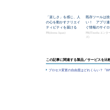
これも決して夢物語ではなく、
ク
波を読み取って分析し、演奏家と聴
「楽しさ」を感じ、人
既存ツールは捨
ニークな実験
が既に行われており、
の心を動かすクリエイ
い！ アプリ連
ティビティを届ける
ぐ情報のサイロ
PR(dentsu Japan)
PR(ITmedia エン
聴覚のみならず、あらゆる障がい
ズ)
この記事に関連する製品／サービスを比
プロセス変更の自由度はどれくらい？『B