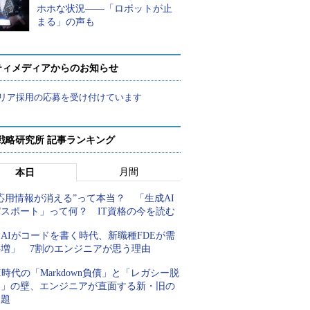
ホホな状況――「ロボットが止
まる」の声も
ティメディアからのお知らせ
リア採用の応募を受け付けています
戦略研究所 記事ランキング
月間
本日
応用情報が消える”って本当？ 「生成AI
パスポート」って何？ IT資格の今を読む
AIがコードを書く時代、新職種FDEが需
要増」 7割のエンジニアが思う理由
I時代の「Markdown負債」と「レガシー脱
却」の壁、エンジニアが直面する新・旧の
課題