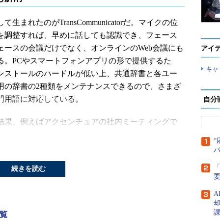
生まれたのがTransCommunicatorだ。マイクの位
を調整すれば、早めに話しても認識でき、フェース
ェースの会議だけでなく、オンラインのWeb会議にも
アイ
る。PCやスマートフォンアプリの形で提供するた
キャ
ンストールのハードルが低い上、共通辞書と各ユー
用の辞書の2種類をメンテナンスできるので、さまざ
門用語に対応している。
自分
果、例えばアクセンチュアの社内ミーティングで
れる、
“
のプロジェクトの進捗（しんちょく）状況を教えて
「
続きを読む
い」
Iは0.9で、ちょっと遅れが生じています。けれどもリカ
A
できる見込みです」
覧