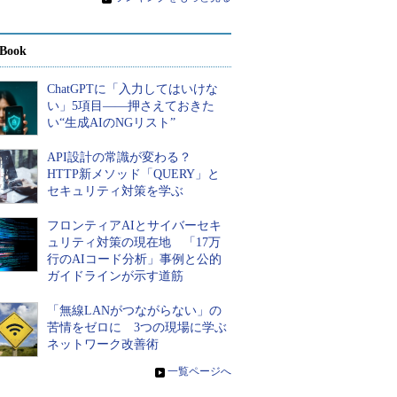
Book
ChatGPTに「入力してはいけな
い」5項目――押さえておきた
い“生成AIのNGリスト”
API設計の常識が変わる？
HTTP新メソッド「QUERY」と
セキュリティ対策を学ぶ
フロンティアAIとサイバーセキ
ュリティ対策の現在地 「17万
行のAIコード分析」事例と公的
ガイドラインが示す道筋
「無線LANがつながらない」の
苦情をゼロに 3つの現場に学ぶ
ネットワーク改善術
»
一覧ページへ