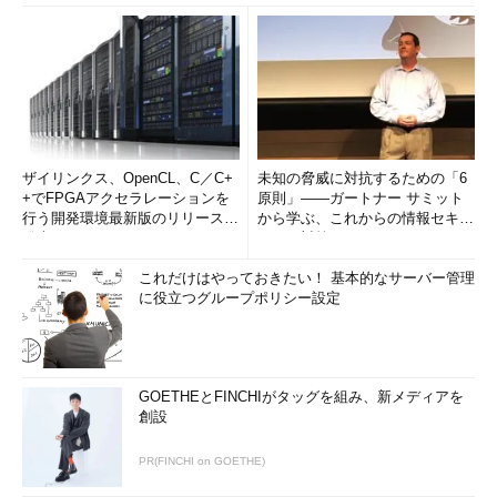
ザイリンクス、OpenCL、C／C+
未知の脅威に対抗するための「6
+でFPGAアクセラレーションを
原則」――ガートナー サミット
行う開発環境最新版のリリースを
から学ぶ、これからの情報セキュ
発表
リティ対策
これだけはやっておきたい！ 基本的なサーバー管理
に役立つグループポリシー設定
GOETHEとFINCHIがタッグを組み、新メディアを
創設
PR(FINCHI on GOETHE)