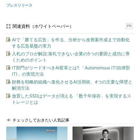
プレスリリース
関連資料（ホワイトペーパー）
PR
AIで「勝てる広告」を作る、分析から改善案作成まで自動化
する広告基盤の実力
入札のプロが解説:落札できない企業の5つの要因と成功に導
くためのポイント
IT部門がリードすべきAI変革とは? 「Autonomous IT(自律型
IT)」の実現方法
財務を戦略的組織へ進化させるAI活用術、4つの主要な障壁と
解消方法
放置したSSDはデータが消える 「数千年保存」を実現するス
トレージとは
チェックしておきたい人気記事