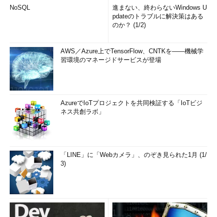
NoSQL
進まない、終わらないWindows U
pdateのトラブルに解決策はある
のか？ (1/2)
AWS／Azure上でTensorFlow、CNTKを――機械学
習環境のマネージドサービスが登場
AzureでIoTプロジェクトを共同検証する「IoTビジ
ネス共創ラボ」
「LINE」に「Webカメラ」、のぞき見られた1月 (1/
3)