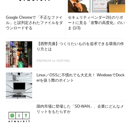
Google Chromeで「不正なファイ
セキュリティベンダー2社のリポ
ル」と誤判定されたファイルをダ
ートに見る「攻撃の高度化」のい
ウンロードする
ま (1/3)
【西野亮廣】つくりたいものを追求できる環境の作
り方とは
PR(FINCHI on GOETHE)
Linux／OSSに不慣れでも大丈夫！ WindowsでDock
erを扱う際のポイント
国内市場に登場した「SD-WAN」、企業にどんなメ
リットをもたらすか