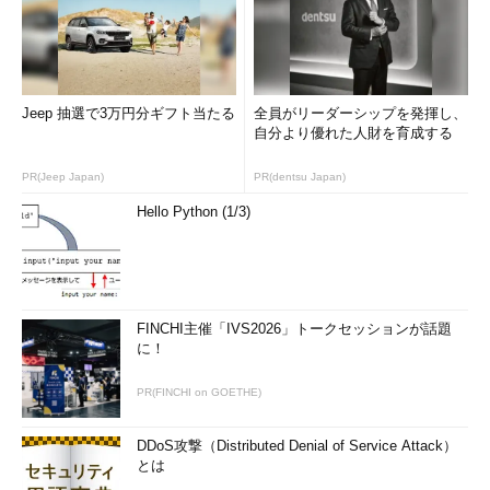
Jeep 抽選で3万円分ギフト当たる
全員がリーダーシップを発揮し、
自分より優れた人財を育成する
PR(Jeep Japan)
PR(dentsu Japan)
Hello Python (1/3)
FINCHI主催「IVS2026」トークセッションが話題
に！
PR(FINCHI on GOETHE)
DDoS攻撃（Distributed Denial of Service Attack）
とは