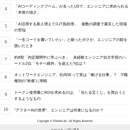
「AIコーディングブーム」が去ったUSで、エンジニアに求められる
「本体の強さ」
「AI活用する新人増えてOJT負担増」 複数の調査で露呈した現場
の苦悩
「一生コードを書いていたい」と願ったボクが、エンジニアの鎧を
脱いだとき
約8割「内定期間中に学ぶべき」 未経験エンジニア自主学習のハ
ードル2位「モチベ維持」を超えた1位は？
ネットワークエンジニア、社内SEって実は「稼げる仕事」？ IT職
種別の“単価”に明暗
トークン使用量にROIを求めるのは、「当たる宝くじ」を買おうと
するようなもの
“アフターAIの世界”、エンジニアは何者になるのか？
Copyright © ITmedia Inc. All Rights Reserved.
ページトップに戻る