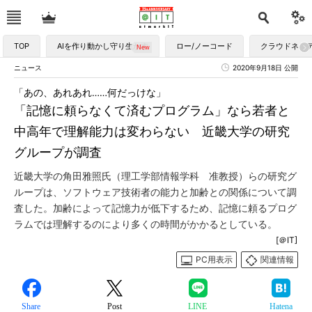
TOP
AIを作り動かし守り生かす
ロー/ノーコード
クラウドネイ
ニュース
2020年9月18日 公開
「あの、あれあれ……何だっけな」
「記憶に頼らなくて済むプログラム」なら若者と
中高年で理解能力は変わらない 近畿大学の研究
グループが調査
近畿大学の角田雅照氏（理工学部情報学科 准教授）らの研究グ
ループは、ソフトウェア技術者の能力と加齢との関係について調
査した。加齢によって記憶力が低下するため、記憶に頼るプログ
ラムでは理解するのにより多くの時間がかかるとしている。
[＠IT]
PC用表示
関連情報
Share
Post
LINE
Hatena