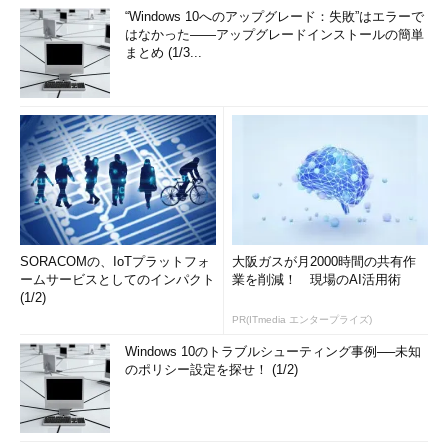
“Windows 10へのアップグレード：失敗”はエラーで
はなかった――アップグレードインストールの簡単
まとめ (1/3...
SORACOMの、IoTプラットフォ
大阪ガスが月2000時間の共有作
ームサービスとしてのインパクト
業を削減！ 現場のAI活用術
(1/2)
PR(ITmedia エンタープライズ)
Windows 10のトラブルシューティング事例──未知
のポリシー設定を探せ！ (1/2)