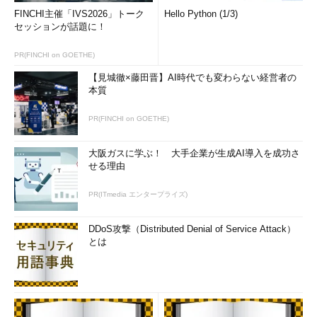
FINCHI主催「IVS2026」トーク
Hello Python (1/3)
セッションが話題に！
PR(FINCHI on GOETHE)
【見城徹×藤田晋】AI時代でも変わらない経営者の
本質
PR(FINCHI on GOETHE)
大阪ガスに学ぶ！ 大手企業が生成AI導入を成功さ
せる理由
PR(ITmedia エンタープライズ)
DDoS攻撃（Distributed Denial of Service Attack）
とは