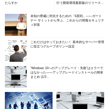
たらすか
行う開発環境最新版のリリースを
発表
未知の脅威に対抗するための「6原則」――ガート
ナー サミットから学ぶ、これからの情報セキュリテ
ィ対策
これだけはやっておきたい！ 基本的なサーバー管理
に役立つグループポリシー設定
“Windows 10へのアップグレード：失敗”はエラーで
はなかった――アップグレードインストールの簡単
まとめ (1/3...