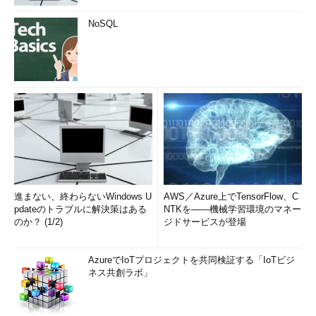
NoSQL
進まない、終わらないWindows U
AWS／Azure上でTensorFlow、C
pdateのトラブルに解決策はある
NTKを――機械学習環境のマネー
のか？ (1/2)
ジドサービスが登場
AzureでIoTプロジェクトを共同検証する「IoTビジ
ネス共創ラボ」