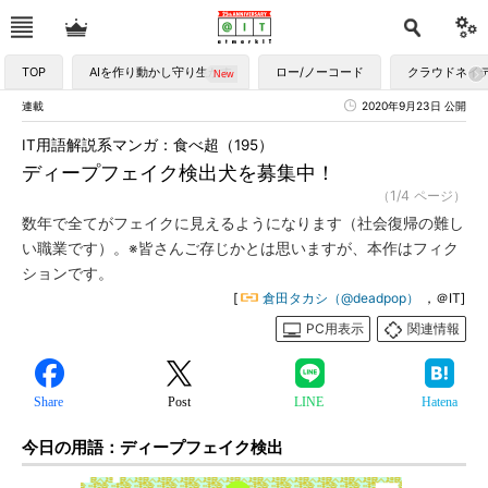
TOP
AIを作り動かし守り生かす
ロー/ノーコード
クラウドネイ
連載
2020年9月23日 公開
IT用語解説系マンガ：食べ超（195）
ディープフェイク検出犬を募集中！
（1/4 ページ）
数年で全てがフェイクに見えるようになります（社会復帰の難し
い職業です）。※皆さんご存じかとは思いますが、本作はフィク
ションです。
[
倉田タカシ（@deadpop）
，＠IT]
PC用表示
関連情報
Share
Post
LINE
Hatena
今日の用語：ディープフェイク検出