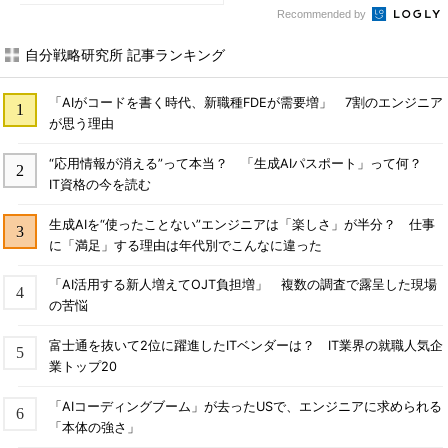
Recommended by
自分戦略研究所 記事ランキング
「AIがコードを書く時代、新職種FDEが需要増」 7割のエンジニア
が思う理由
“応用情報が消える”って本当？ 「生成AIパスポート」って何？
IT資格の今を読む
生成AIを“使ったことない”エンジニアは「楽しさ」が半分？ 仕事
に「満足」する理由は年代別でこんなに違った
「AI活用する新人増えてOJT負担増」 複数の調査で露呈した現場
の苦悩
富士通を抜いて2位に躍進したITベンダーは？ IT業界の就職人気企
業トップ20
「AIコーディングブーム」が去ったUSで、エンジニアに求められる
「本体の強さ」