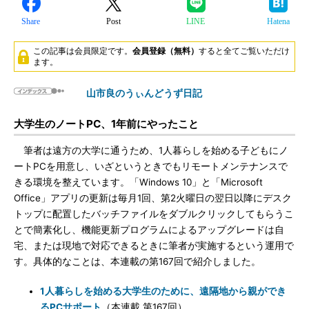
Share
Post
LINE
Hatena
この記事は会員限定です。
会員登録（無料）
すると全てご覧いただけ
ます。
山市良のうぃんどうず日記
大学生のノートPC、1年前にやったこと
筆者は遠方の大学に通うため、1人暮らしを始める子どもにノ
ートPCを用意し、いざというときでもリモートメンテナンスで
きる環境を整えています。「Windows 10」と「Microsoft
Office」アプリの更新は毎月1回、第2火曜日の翌日以降にデスク
トップに配置したバッチファイルをダブルクリックしてもらうこ
とで簡素化し、機能更新プログラムによるアップグレードは自
宅、または現地で対応できるときに筆者が実施するという運用で
す。具体的なことは、本連載の第167回で紹介しました。
1人暮らしを始める大学生のために、遠隔地から親ができ
るPCサポート
（本連載 第167回）