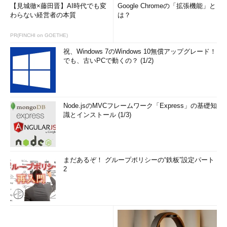
【見城徹×藤田晋】AI時代でも変
Google Chromeの「拡張機能」と
わらない経営者の本質
は？
PR(FINCHI on GOETHE)
祝、Windows 7のWindows 10無償アップグレード！
でも、古いPCで動くの？ (1/2)
Node.jsのMVCフレームワーク「Express」の基礎知
識とインストール (1/3)
まだあるぞ！ グループポリシーの“鉄板”設定パート
2