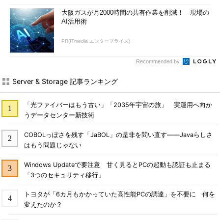
大阪ガスが月2000時間の共有作業を削減！ 現場の
AI活用術
PR(ITmedia エンタープライズ)
Recommended by
Server & Storage 記事ランキング
「光ファイバーはもう古い」「2035年宇宙の旅」 実運用へ向か
うデータセンター新技術
COBOLっぽさを残す「JaBOL」の是非を問い直す――Javaらしさ
はもう問題じゃない
Windows Updateで要注意 甘く見るとPCの起動も認証も止まる
「3つのセキュリティ移行」
トヨタが「6カ月もかかっていた高性能PCの調達」を不要に 何を
変えたのか？