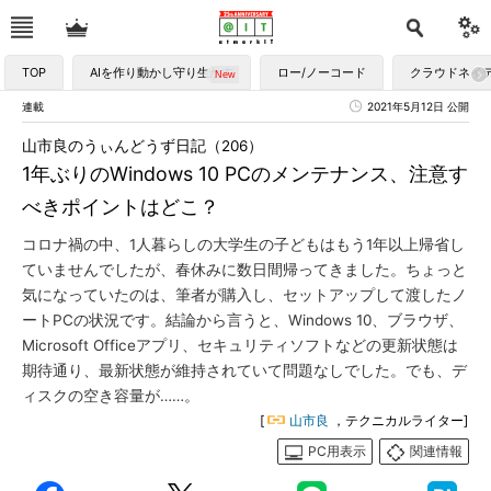
TOP
AIを作り動かし守り生かす
ロー/ノーコード
クラウドネイ
連載
2021年5月12日 公開
山市良のうぃんどうず日記（206）
1年ぶりのWindows 10 PCのメンテナンス、注意す
べきポイントはどこ？
コロナ禍の中、1人暮らしの大学生の子どもはもう1年以上帰省し
ていませんでしたが、春休みに数日間帰ってきました。ちょっと
気になっていたのは、筆者が購入し、セットアップして渡したノ
ートPCの状況です。結論から言うと、Windows 10、ブラウザ、
Microsoft Officeアプリ、セキュリティソフトなどの更新状態は
期待通り、最新状態が維持されていて問題なしでした。でも、デ
ィスクの空き容量が……。
[
山市良
，テクニカルライター]
PC用表示
関連情報