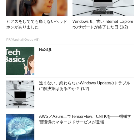
ピアスをしてても痛くないヘッド
Windows 8、古いInternet Explore
ホンがありました
rのサポートが終了した日 (1/2)
PR(Marshall Group AB)
NoSQL
進まない、終わらないWindows Updateのトラブル
に解決策はあるのか？ (1/2)
AWS／Azure上でTensorFlow、CNTKを――機械学
習環境のマネージドサービスが登場