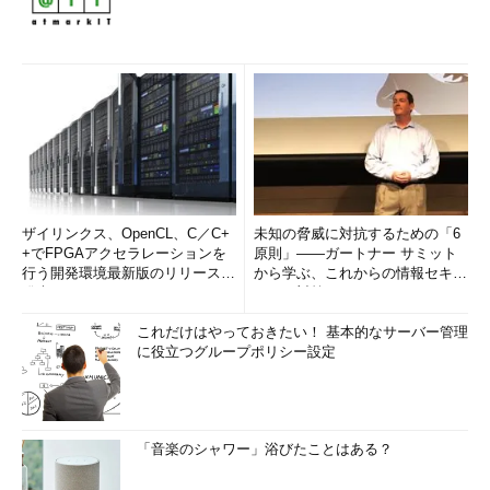
ザイリンクス、OpenCL、C／C+
未知の脅威に対抗するための「6
+でFPGAアクセラレーションを
原則」――ガートナー サミット
行う開発環境最新版のリリースを
から学ぶ、これからの情報セキュ
発表
リティ対策
これだけはやっておきたい！ 基本的なサーバー管理
に役立つグループポリシー設定
「音楽のシャワー」浴びたことはある？