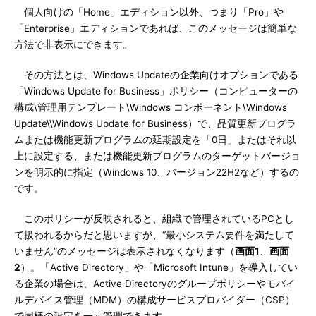
個人向けの「Home」エディション以外、つまり「Pro」や
「Enterprise」エディションであれば、このメッセージは簡単な
方法で非表示にできます。
その方法とは、Windows Updateの企業向けオプションである
「Windows Update for Business」ポリシー（コンピューターの
構成\管理用テンプレート\Windows コンポーネント\Windows
Update\\Windows Update for Business）で、品質更新プログラ
ムまたは機能更新プログラムの延期設定を「0日」またはそれ以
上に設定する、または機能更新プログラムのターゲットバージョ
ンを明示的に指定（Windows 10、バージョン22H2など）するの
です。
このポリシーが反映されると、組織で管理されているPCとし
て扱われるからだと思いますが、“最小システム要件を満たして
いません”のメッセージは表示されなくなります（
画面1
、
画面
2
）。「Active Directory」や「Microsoft Intune」を導入してい
る企業の場合は、Active Directoryのグループポリシーやモバイ
ルデバイス管理（MDM）の構成サービスプロバイダー（CSP）