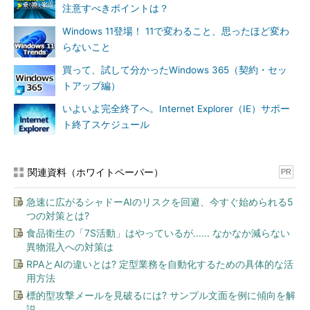
注意すべきポイントは？
Windows 11登場！ 11で変わること、思ったほど変わ
らないこと
買って、試して分かったWindows 365（契約・セッ
トアップ編）
いよいよ完全終了へ。Internet Explorer（IE）サポー
ト終了スケジュール
関連資料（ホワイトペーパー）
PR
急速に広がるシャドーAIのリスクを回避、今すぐ始められる5
つの対策とは?
食品衛生の「7S活動」はやっているが...... なかなか減らない
異物混入への対策は
RPAとAIの違いとは? 定型業務を自動化するための具体的な活
用方法
標的型攻撃メールを見破るには? サンプル文面を例に傾向を解
説