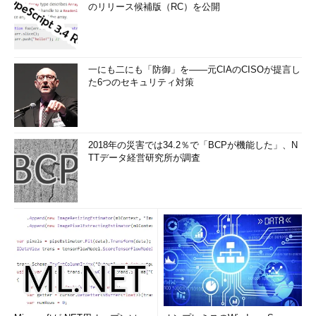
のリリース候補版（RC）を公開
一にも二にも「防御」を――元CIAのCISOが提言し
た6つのセキュリティ対策
2018年の災害では34.2％で「BCPが機能した」、N
TTデータ経営研究所が調査