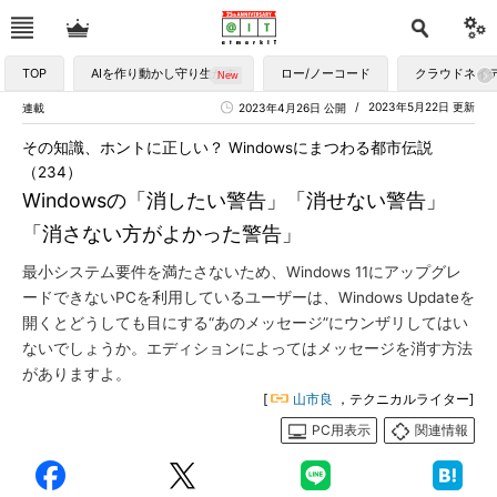
TOP
AIを作り動かし守り生かす
ロー/ノーコード
クラウドネイ
2023年5月22日 更新
連載
2023年4月26日 公開
その知識、ホントに正しい？ Windowsにまつわる都市伝説
（234）
Windowsの「消したい警告」「消せない警告」
「消さない方がよかった警告」
最小システム要件を満たさないため、Windows 11にアップグレ
ードできないPCを利用しているユーザーは、Windows Updateを
開くとどうしても目にする“あのメッセージ”にウンザリしてはい
ないでしょうか。エディションによってはメッセージを消す方法
がありますよ。
[
山市良
，テクニカルライター]
PC用表示
関連情報