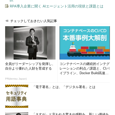
RPA導入企業に聞く AIエージェント活用の現状と課題とは
チェックしておきたい人気記事
全員がリーダーシップを発揮し、
コンテナベースの継続的インテグ
自分より優れた人財を育成する
レーションの利点／課題と、CIパ
イプライン、Docker Build高速化
のコツ (1/2...
PR(dentsu Japan)
「電子署名」とは、「デジタル署名」とは
「さすが」と言われる驚きや感動を。新しい価値を