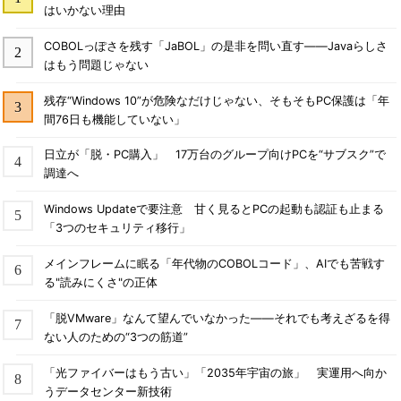
はいかない理由
COBOLっぽさを残す「JaBOL」の是非を問い直す――Javaらしさ
はもう問題じゃない
残存“Windows 10”が危険なだけじゃない、そもそもPC保護は「年
間76日も機能していない」
日立が「脱・PC購入」 17万台のグループ向けPCを“サブスク”で
調達へ
Windows Updateで要注意 甘く見るとPCの起動も認証も止まる
「3つのセキュリティ移行」
メインフレームに眠る「年代物のCOBOLコード」、AIでも苦戦す
る"読みにくさ"の正体
「脱VMware」なんて望んでいなかった――それでも考えざるを得
ない人のための“3つの筋道”
「光ファイバーはもう古い」「2035年宇宙の旅」 実運用へ向か
うデータセンター新技術