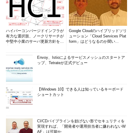
ハイパーコンバージドインフラが
Google Cloudのハイブリッドソリ
有力な選択肢、ノークリサーチが
ューション「Cloud Services Plat
中堅中小業のサーバ更新方針を調
form」はどうなるのか聞い...
査
Envoy、Istioによるサービスメッシュのスタートア
ップ、Tetrateが正式デビュー
【Windows 10】できる人は知っているキーボード
ショートカット
CI/CDパイプラインを妨げない形でセキュリティを
実現すれば、「開発者や運用担当者に嫌われないW
AF」は可能か