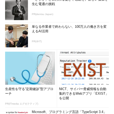
生む電通の挑戦
PR(dentsu Japan)
単なる作業者で終わらない、100万人の働き方を変
えるAI活用
PR(＠IT)
生産性を守る“定期健診”型アプロ
NICT、サイバー脅威情報を自動
ーチ
集約できるWebアプリ「EXIST」
を公開
PR(ITmedia エグゼクティブ)
Microsoft、プログラミング言語「TypeScript 3.4」