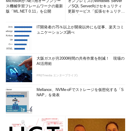
Microsoftが.NET用オープンソー
オンプレミスのWindows Server
ス機械学習フレームワークの最新
／SQL Server向けセキュリティ
版「ML.NET 0.11」を公開
更新サービス「拡張セキュリティ
更新プログ...
IT開発者の75％以上が開発以外にも従事、楽天コミ
ュニケーションズ調べ
大阪ガスが月2000時間の共有作業を削減！ 現場の
AI活用術
PR(ITmedia エンタープライズ)
Mellanox、NVMe-oFでストレージを仮想化する「S
NAP」を発表