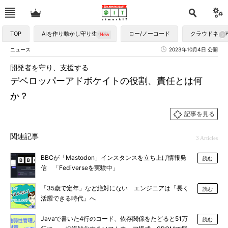
TOP
AIを作り動かし守り生かす
ロー/ノーコード
クラウドネイ
ニュース
2023年10月4日 公開
開発者を守り、支援する
デベロッパーアドボケイトの役割、責任とは何
か？
記事を見る
関連記事
3 Articles
BBCが「Mastodon」インスタンスを立ち上げ情報発
読む
信 「Fediverseを実験中」
「35歳で定年」など絶対にない エンジニアは「長く
読む
活躍できる時代」へ
Javaで書いた4行のコード、依存関係をたどると51万
読む