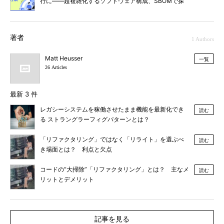
行に――超複雑化するソフトウェア構成、SBOMで探
るには
著者
1 Authors
Matt Heusser
一覧
26 Articles
最新 3 件
レガシーシステムを稼働させたまま機能を最新化でき
読む
る ストラングラーフィグパターンとは？
「リファクタリング」ではなく「リライト」を選ぶべ
読む
き場面とは？ 利点と欠点
コードの“大掃除”「リファクタリング」とは？ 主なメ
読む
リットとデメリット
記事を見る