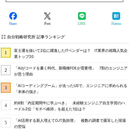
Share
Post
LINE
Hatena
自分戦略研究所 記事ランキング
富士通を抜いて2位に躍進したITベンダーは？ IT業界の就職人気企
業トップ20
「AIがコードを書く時代、新職種FDEが需要増」 7割のエンジニア
が思う理由
「AIコーディングブーム」が去ったUSで、エンジニアに求められる
「本体の強さ」
約8割「内定期間中に学ぶべき」 未経験エンジニア自主学習のハ
ードル2位「モチベ維持」を超えた1位は？
「AI活用する新人増えてOJT負担増」 複数の調査で露呈した現場
の苦悩