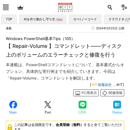
TOP
AIを作り動かし守り生かす
ロー/ノーコード
クラウドネイ
連載
2024年5月23日 公開
Windows PowerShell基本Tips（105）
【 Repair-Volume 】コマンドレット――ディスク
上のボリュームのエラーチェックと修復を行う
本連載は、PowerShellコマンドレットについて、基本書式からオ
プション、具体的な実行例までを紹介していきます。今回は
「Repair-Volume」コマンドレットを解説します。
[
後藤諭史
，＠IT]
PC用表示
関連情報
Share
Post
LINE
Hatena
この記事は会員限定です。
会員登録（無料）
すると全てご覧いただけ
ます。