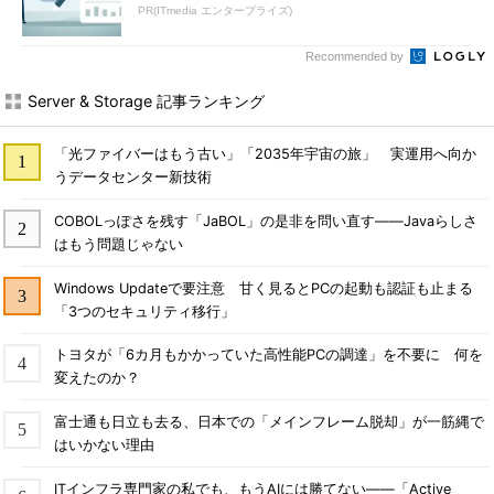
PR(ITmedia エンタープライズ)
Recommended by
Server & Storage 記事ランキング
「光ファイバーはもう古い」「2035年宇宙の旅」 実運用へ向か
うデータセンター新技術
COBOLっぽさを残す「JaBOL」の是非を問い直す――Javaらしさ
はもう問題じゃない
Windows Updateで要注意 甘く見るとPCの起動も認証も止まる
「3つのセキュリティ移行」
トヨタが「6カ月もかかっていた高性能PCの調達」を不要に 何を
変えたのか？
富士通も日立も去る、日本での「メインフレーム脱却」が一筋縄で
はいかない理由
ITインフラ専門家の私でも、もうAIには勝てない――「Active