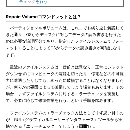
チェックを行う
Repair-Volumeコマンドレットとは？
パーティションやボリュームは、これまでも繰り返し解説して
きた通り、OSからディスクに対してデータの読み書きを行うた
めに必要な論理区分であり、指定したファイルシステムでフォー
マットすることによってOSからデータの読み書きが可能になり
ます。
最近のファイルシステムは一昔前とは異なり、正常にシャット
ダウンせずにコンピュータの電源を切ったり、停電などの不可抗
力に遭遇したりしても、めったに破損することはなくなりました
が、何らかの要因によって破損してしまう場合もあります。その
場合、まずファイルシステムに対するエラーチェックを実施し
て、必要に応じて修復作業を行う、という手順を踏みます。
ファイルシステムのエラーチェック方法としてまず思い付くの
が、GUI（グラフィカルユーザーインタフェース）ツールから実
施できる「エラーチェック」でしょう（
画面1
）。