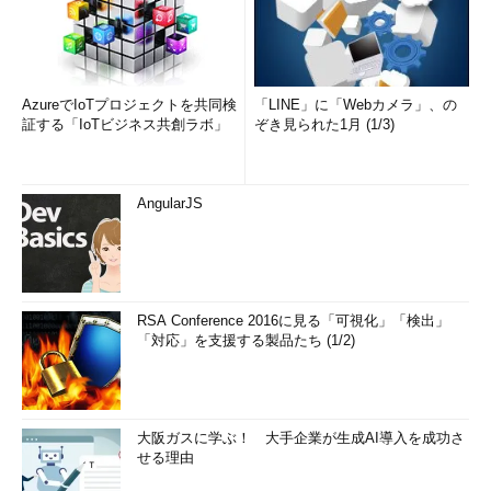
AzureでIoTプロジェクトを共同検
「LINE」に「Webカメラ」、の
証する「IoTビジネス共創ラボ」
ぞき見られた1月 (1/3)
AngularJS
RSA Conference 2016に見る「可視化」「検出」
「対応」を支援する製品たち (1/2)
大阪ガスに学ぶ！ 大手企業が生成AI導入を成功さ
せる理由