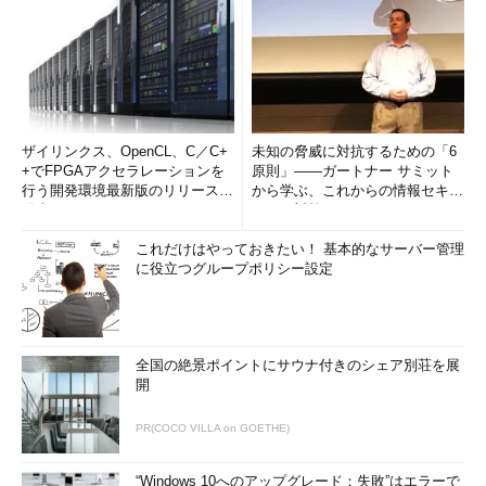
ザイリンクス、OpenCL、C／C+
未知の脅威に対抗するための「6
+でFPGAアクセラレーションを
原則」――ガートナー サミット
行う開発環境最新版のリリースを
から学ぶ、これからの情報セキュ
発表
リティ対策
これだけはやっておきたい！ 基本的なサーバー管理
に役立つグループポリシー設定
全国の絶景ポイントにサウナ付きのシェア別荘を展
開
PR(COCO VILLA on GOETHE)
“Windows 10へのアップグレード：失敗”はエラーで