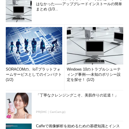
はなかった――アップグレードインストールの簡単
まとめ (1/3...
SORACOMの、IoTプラットフォ
Windows 10のトラブルシューテ
ームサービスとしてのインパクト
ィング事例──未知のポリシー設
(1/2)
定を探せ！ (1/2)
「丁寧なクレンジングこそ、美肌作りの近道！」
PR(DHC｜CanCam.jp)
Caffeで画像解析を始めるための基礎知識とインス