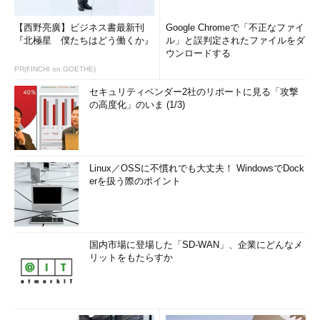
【西野亮廣】ビジネス書最新刊
Google Chromeで「不正なファイ
『北極星 僕たちはどう働くか』
ル」と誤判定されたファイルをダ
ウンロードする
PR(FINCHI on GOETHE)
セキュリティベンダー2社のリポートに見る「攻撃
の高度化」のいま (1/3)
Linux／OSSに不慣れでも大丈夫！ WindowsでDock
erを扱う際のポイント
国内市場に登場した「SD-WAN」、企業にどんなメ
リットをもたらすか