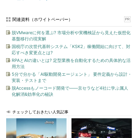
関連資料（ホワイトペーパー）
PR
脱VMwareに何を選ぶ? 市場分析や実機検証から見えた仮想化
基盤移行の現実解
国税庁の次世代基幹システム「KSK2」稼働開始に向けて、対
応すべき変更点とは?
RPAとAIの違いとは? 定型業務を自動化するための具体的な活
用方法
5分で分かる「AI駆動開発エージェント」 要件定義から設計・
実装・テストまで
脱Accessもノーコード開発で――京セラなど4社に学ぶ属人
化解消&効率化の秘訣
チェックしておきたい人気記事