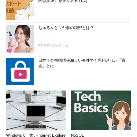
的型攻撃」を振り返る (1/2)
ちゅるんとツヤ肌の秘密とは？
PR(DHC｜CanCam.jp)
日本年金機構情報漏えい事件でも悪用された「盲
点」とは
Windows 8、古いInternet Explore
NoSQL