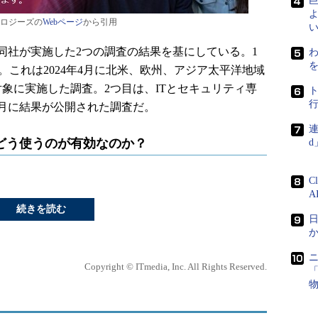
よ
ロジーズの
Webページ
から引用
い
社が実施した2つの調査の結果を基にしている。1
わ
 Report」。これは2024年4月に北米、欧州、アジア太平洋地域
対象に実施した調査。2つ目は、ITとセキュリティ専
年1月に結果が公開された調査だ。
連
どう使うのが有効なのか？
C
A
続きを読む
日
Copyright © ITmedia, Inc. All Rights Reserved.
「