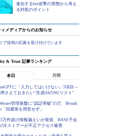
進化するbot攻撃の実態から考え
る対処のポイント
ティメディアからのお知らせ
リア採用の応募を受け付けています
rity & Trust 記事ランキング
月間
本日
hatGPTに「入力してはいけない」5項目―
押さえておきたい“生成AIのNGリスト”
Mware管理基盤に“認証突破”の穴 Broadc
om「回避策を用意せず」
85万件超の情報漏えいが発覚 BASE子会
社のEストアーが不正アクセス被害