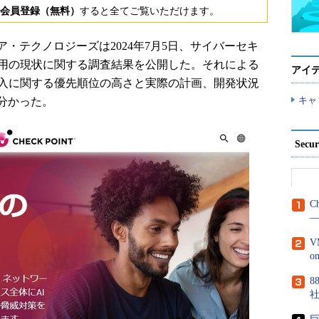
会員登録（無料）
すると全てご覧いただけます。
テクノロジーズは2024年7月5日、サイバーセキ
活用の現状に関する調査結果を公開した。それによる
アイ
導入に関する優先順位の高さと実際の計画、開発状況
キャ
分かった。
Secu
C
―
V
8