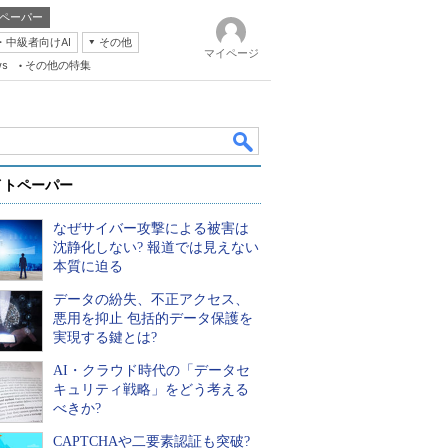
ペーパー
・中級者向けAI
その他
マイページ
ws
その他の特集
イトペーパー
なぜサイバー攻撃による被害は
沈静化しない? 報道では見えない
本質に迫る
データの紛失、不正アクセス、
k
悪用を抑止 包括的データ保護を
実現する鍵とは?
AI・クラウド時代の「データセ
キュリティ戦略」をどう考える
べきか?
CAPTCHAや二要素認証も突破?