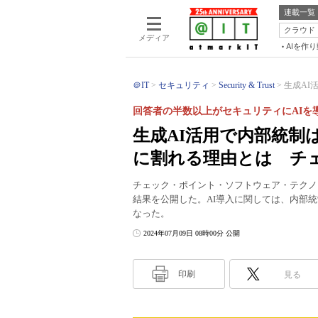
連載一覧
クラウド
メディア
AIを作
＠IT
セキュリティ
Security & Trust
生成AI
回答者の半数以上がセキュリティにAIを
生成AI活用で内部統制
に割れる理由とは チ
チェック・ポイント・ソフトウェア・テクノ
結果を公開した。AI導入に関しては、内部
なった。
2024年07月09日 08時00分 公開
印刷
見る