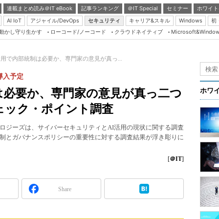
連載まとめ読み＠IT eBook
記事ランキング
＠IT Special
セミナー
ホワイト
AI IoT
アジャイル/DevOps
セキュリティ
キャリア&スキル
Windows
初
り動かし守り生かす
ローコード/ノーコード
クラウドネイティブ
Microsoft&Windo
Server & Storage
HTML5 + UX
活用で内部統制は必要か、専門家の意見が真っ...
Smart & Social
導入予定
Coding Edge
は必要か、専門家の意見が真っ二つ
ホワ
Java Agile
ェック・ポイント調査
Database Expert
ロジーズは、サイバーセキュリティとAI活用の現状に関する調査
Linux ＆ OSS
統制とガバナンスポリシーの重要性に対する調査結果が浮き彫りに
Master of IP Networ
[
＠IT
]
Security & Trust
Test & Tools
Share
Insider.NET
ブログ