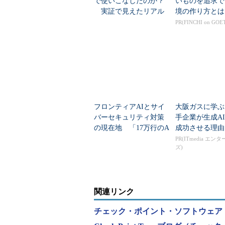
で使いこなしたのか？
いものを追求で
実証で見えたリアル
境の作り方とは
な性能
PR(FINCHI on GOE
フロンティアAIとサイ
大阪ガスに学ぶ
バーセキュリティ対策
手企業が生成A
の現在地 「17万行のA
成功させる理由
Iコード分析」事例と公
PR(ITmedia エン
ズ)
的ガイドラインが示す
道筋
関連リンク
チェック・ポイント・ソフトウェア