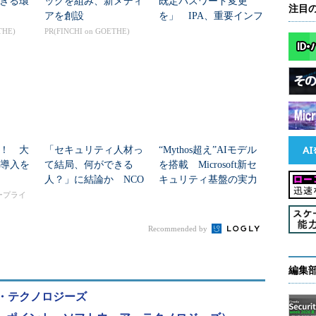
きる環
ッグを組み、新メディ
既定パスワード変更
注目
アを創設
を」 IPA、重要インフ
ラを守る「最低限のセ
THE)
PR(FINCHI on GOETHE)
キュリティ」を刷新
！ 大
「セキュリティ人材っ
“Mythos超え”AIモデル
I導入を
て結局、何ができる
を搭載 Microsoft新セ
人？」に結論か NCO
キュリティ基盤の実力
が定義した“13個の役
とは？
タープライ
割”
Recommended by
編集
・テクノロジーズ