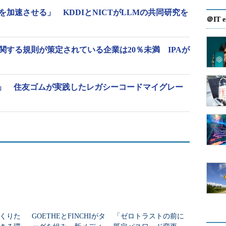
を加速させる」 KDDIとNICTがLLMの共同研究を
＠IT e
関する規則が策定されている企業は20％未満 IPAが
」 住友ゴムが実践したレガシーコードマイグレー
くりた
GOETHEとFINCHIがタ
「ゼロトラストの前に