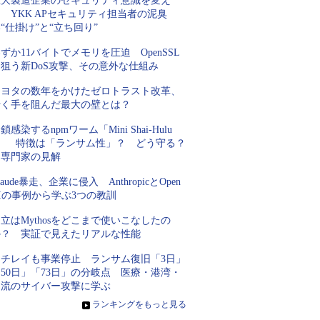
巨大製造企業のセキュリティ意識を変え
 YKK APセキュリティ担当者の泥臭
“仕掛け”と“立ち回り”
ずか11バイトでメモリを圧迫 OpenSSL
を狙う新DoS攻撃、その意外な仕組み
トヨタの数年をかけたゼロトラスト改革、
行く手を阻んだ最大の壁とは？
鎖感染するnpmワーム「Mini Shai-Hulu
d」 特徴は「ランサム性」？ どう守る？
専門家の見解
laude暴走、企業に侵入 AnthropicとOpen
Iの事例から学ぶ3つの教訓
立はMythosをどこまで使いこなしたの
か？ 実証で見えたリアルな性能
ニチレイも事業停止 ランサム復旧「3日」
50日」「73日」の分岐点 医療・港湾・
物流のサイバー攻撃に学ぶ
»
ランキングをもっと見る