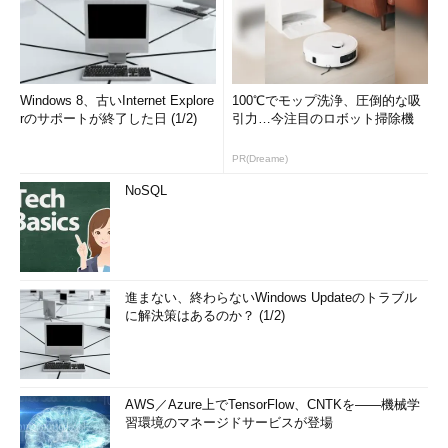
Windows 8、古いInternet Explore
100℃でモップ洗浄、圧倒的な吸
rのサポートが終了した日 (1/2)
引力…今注目のロボット掃除機
PR(Dreame)
NoSQL
進まない、終わらないWindows Updateのトラブル
に解決策はあるのか？ (1/2)
AWS／Azure上でTensorFlow、CNTKを――機械学
習環境のマネージドサービスが登場