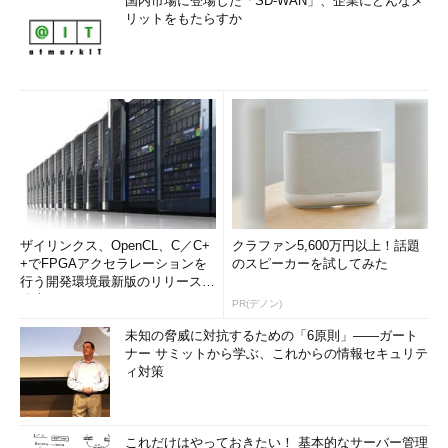
国内市場に登場した「SD-WAN」、企業にどんなメ
リットをもたらすか
ザイリンクス、OpenCL、C／C+
クラファン5,600万円以上！話題
+でFPGAアクセラレーションを
のスピーカーを試してみた
行う開発環境最新版のリリースを
発表
PR(デノン)
未知の脅威に対抗するための「6原則」――ガート
ナー サミットから学ぶ、これからの情報セキュリテ
ィ対策
これだけはやっておきたい！ 基本的なサーバー管理