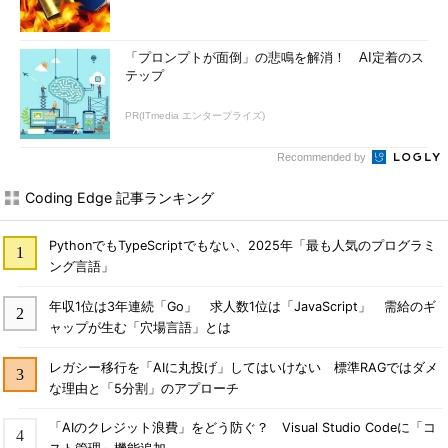
「プロンプトが面倒」の悲鳴を解消！ AI定着のス
テップ
PR(ITmedia エンタープライズ)
Recommended by
Coding Edge 記事ランキング
PythonでもTypeScriptでもない、2025年「最も人気のプログラミ
ング言語」
年収1位は3年連続「Go」 求人数1位は「JavaScript」 需給のギ
ャップが生む「穴場言語」とは
レガシー移行を「AIに丸投げ」してはいけない 標準RAGではダメ
な理由と「5分割」のアプローチ
「AIのクレジット浪費」をどう防ぐ？ Visual Studio Codeに「コ