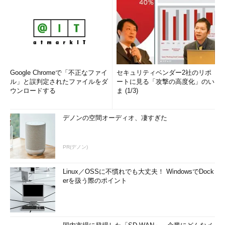
Google Chromeで「不正なファイ
セキュリティベンダー2社のリポ
ル」と誤判定されたファイルをダ
ートに見る「攻撃の高度化」のい
ウンロードする
ま (1/3)
デノンの空間オーディオ、凄すぎた
PR(デノン)
Linux／OSSに不慣れでも大丈夫！ WindowsでDock
erを扱う際のポイント