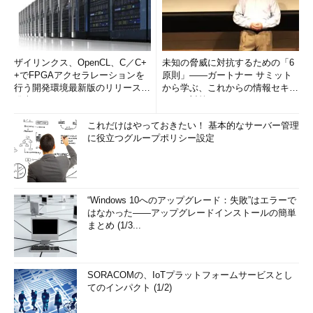
ザイリンクス、OpenCL、C／C+
未知の脅威に対抗するための「6
+でFPGAアクセラレーションを
原則」――ガートナー サミット
行う開発環境最新版のリリースを
から学ぶ、これからの情報セキュ
発表
リティ対策
これだけはやっておきたい！ 基本的なサーバー管理
に役立つグループポリシー設定
“Windows 10へのアップグレード：失敗”はエラーで
はなかった――アップグレードインストールの簡単
まとめ (1/3...
SORACOMの、IoTプラットフォームサービスとし
てのインパクト (1/2)