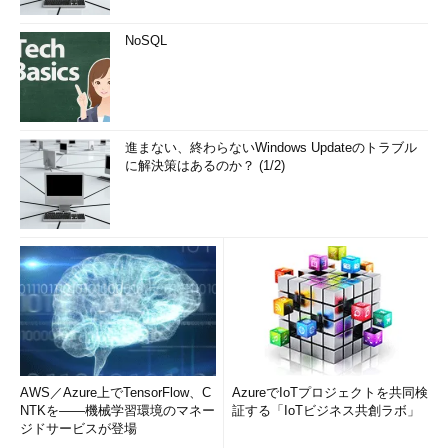
NoSQL
進まない、終わらないWindows Updateのトラブル
に解決策はあるのか？ (1/2)
AWS／Azure上でTensorFlow、C
AzureでIoTプロジェクトを共同検
NTKを――機械学習環境のマネー
証する「IoTビジネス共創ラボ」
ジドサービスが登場