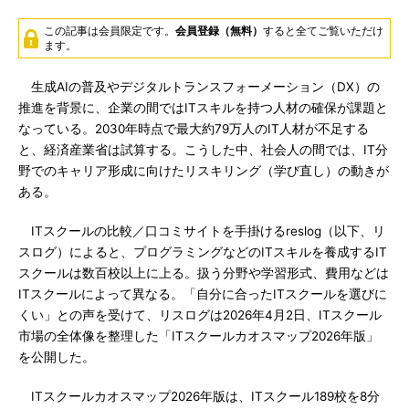
この記事は会員限定です。
会員登録（無料）
すると全てご覧いただけ
ます。
生成AIの普及やデジタルトランスフォーメーション（DX）の
推進を背景に、企業の間ではITスキルを持つ人材の確保が課題と
なっている。2030年時点で最大約79万人のIT人材が不足する
と、経済産業省は試算する。こうした中、社会人の間では、IT分
野でのキャリア形成に向けたリスキリング（学び直し）の動きが
ある。
ITスクールの比較／口コミサイトを手掛けるreslog（以下、リ
スログ）によると、プログラミングなどのITスキルを養成するIT
スクールは数百校以上に上る。扱う分野や学習形式、費用などは
ITスクールによって異なる。「自分に合ったITスクールを選びに
くい」との声を受けて、リスログは2026年4月2日、ITスクール
市場の全体像を整理した「ITスクールカオスマップ2026年版」
を公開した。
ITスクールカオスマップ2026年版は、ITスクール189校を8分