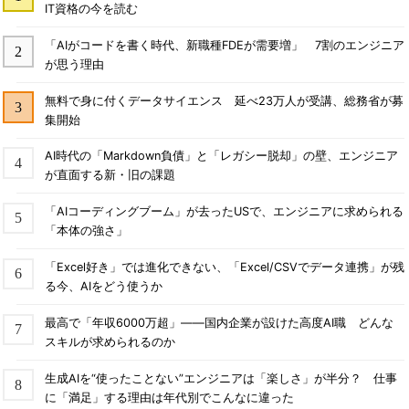
IT資格の今を読む
「AIがコードを書く時代、新職種FDEが需要増」 7割のエンジニア
が思う理由
無料で身に付くデータサイエンス 延べ23万人が受講、総務省が募
集開始
AI時代の「Markdown負債」と「レガシー脱却」の壁、エンジニア
が直面する新・旧の課題
「AIコーディングブーム」が去ったUSで、エンジニアに求められる
「本体の強さ」
「Excel好き」では進化できない、「Excel/CSVでデータ連携」が残
る今、AIをどう使うか
最高で「年収6000万超」――国内企業が設けた高度AI職 どんな
スキルが求められるのか
生成AIを“使ったことない”エンジニアは「楽しさ」が半分？ 仕事
に「満足」する理由は年代別でこんなに違った