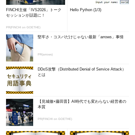
FINCHI主催「IVS2026」トーク
Hello Python (1/3)
セッションが話題に！
PR(FINCHI on GOETHE)
堅牢さ・コスパだけじゃない最新「arrows」事情
PR(arrows)
DDoS攻撃（Distributed Denial of Service Attack）
とは
【見城徹×藤田晋】AI時代でも変わらない経営者の
本質
PR(FINCHI on GOETHE)