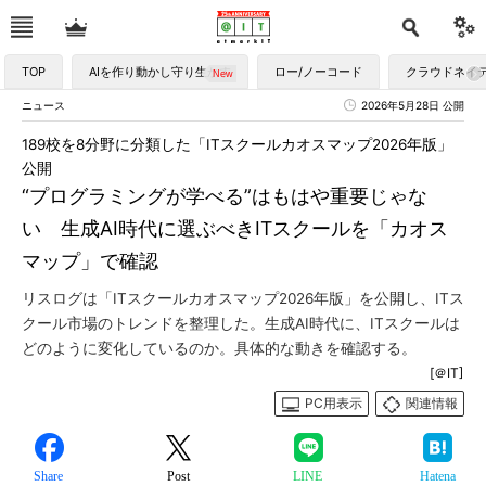
TOP
AIを作り動かし守り生かす
ロー/ノーコード
クラウドネイ
ニュース
2026年5月28日 公開
189校を8分野に分類した「ITスクールカオスマップ2026年版」
公開
“プログラミングが学べる”はもはや重要じゃな
い 生成AI時代に選ぶべきITスクールを「カオス
マップ」で確認
リスログは「ITスクールカオスマップ2026年版」を公開し、ITス
クール市場のトレンドを整理した。生成AI時代に、ITスクールは
どのように変化しているのか。具体的な動きを確認する。
[＠IT]
PC用表示
関連情報
Share
Post
LINE
Hatena