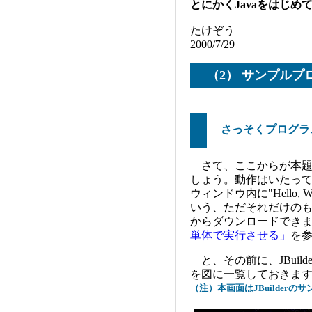
とにかくJavaをはじめ
たけぞう
2000/7/29
（2） サンプルプ
さっそくプログラ
さて、ここからが本題です。
しょう。動作はいたっ
ウィンドウ内に"Hello,
いう、ただそれだけの
からダウンロードでき
単体で実行させる」
を
と、その前に、JBuil
を図に一覧しておきま
（注）本画面はJBuilder