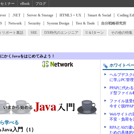
セミナー
eBook
ブログ
rver
.NET
Server & Storage
HTML5 + UX
Smart & Social
Coding Ed
SS
Network
Security
System Design
Test & Tools
自分戦略研究所
ィリポート裏話
SRE
DX時代のエンジニア
U＆Iターン
その他の特集
にかくJavaをはじめてみよう！
ホワイトペ
ヘルプデスク
に学ぶPC管
PPAPに代
ド型ファイル
ファイル送
今すぐ脱PPA
Webサイト
不安・負荷を
から学べる
RPAとAI
ava入門（1）
ための具体的