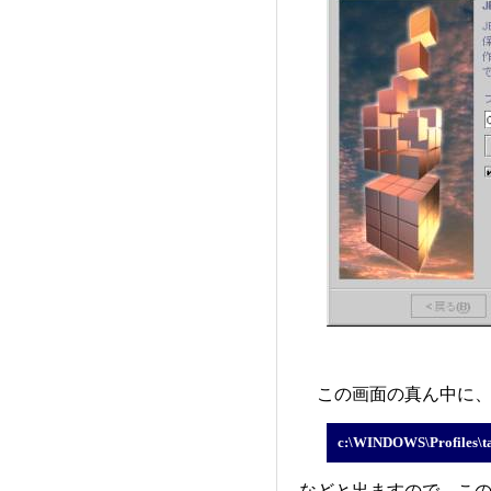
この画面の真ん中に
c:\WINDOWS\Profiles\tak
などと出ますので、この後ろ