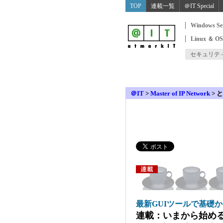
TOP
連載一覧
＠IT Special
Windows Se
Linux ＆ O
セキュリテ
＠IT
>
Master of IP Network
>
と
最新GUIツールで基礎
連載：いまから始めるJ