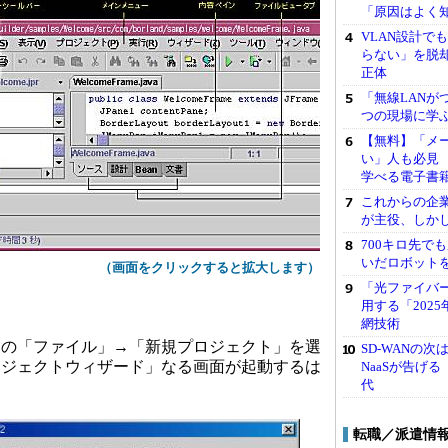
「原因はよく
VLAN設計でも
らない」を脱
正体
「無線LANが
つの現場に学
【無料】「メ
い」人も必見 
学べる電子書籍
これからの企業
が主役、しか
700キロ先でも
いだロボット
（画面をクリックすると拡大します）
「光ファイバーは
用する「202
網技術
の「ファイル」→「新規プロジェクト」を選
SD-WANの
ロジェクトウィザード」なる画面が起動するは
NaaSが告げ
代
転職／派遣情