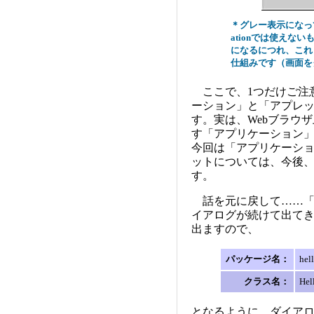
＊グレー表示になっ
ationでは使えないもの
になるにつれ、これ
仕組みです（画面を
ここで、1つだけご注
ーション」と「アプレ
す。実は、Webブラウ
す「アプリケーション
今回は「アプリケーシ
ットについては、今後、
す。
話を元に戻して……「
イアログが続けて出てきます
出ますので、
パッケージ名：
hel
クラス名：
Hel
となるように、ダイア