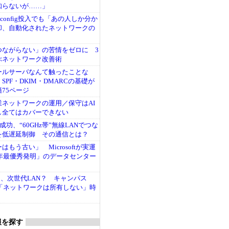
知らないが……」
config投入でも「あの人しか分か
却、自動化されたネットワークの
つながらない」の苦情をゼロに 3
ぶネットワーク改善術
ールサーバなんて触ったことな
SPF・DKIM・DMARCの基礎が
75ページ
ネットワークの運用／保守はAI
し全てはカバーできない
成功、“60GHz帯”無線LANでつな
を低遅延制御 その通信とは？
もう古い」 Microsoftが実運
5年最優秀発明」のデータセンター
次は、次世代LAN？ キャンパス
る「ネットワークは所有しない」時
報を探す