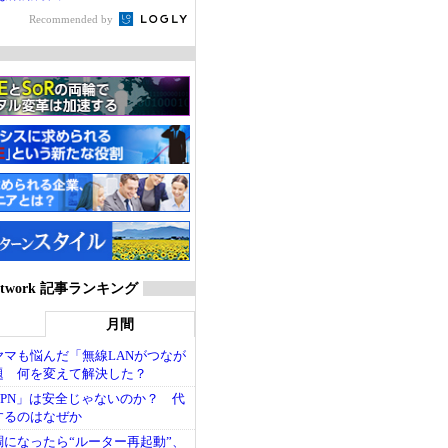
Recommended by
P Network 記事ランキング
月間
マも悩んだ「無線LANがつなが
題 何を変えて解決した？
PN」は安全じゃないのか？ 代
するのはなぜか
調になったら“ルーター再起動”、