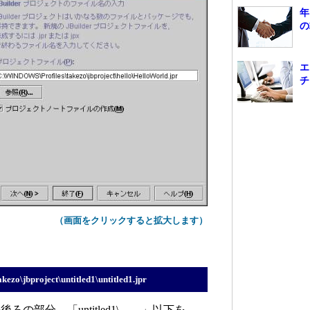
年
の
エ
チ
（画面をクリックすると拡大します）
、
ezo\jbproject\untitled1\untitled1.jpr
の部分、「untitled1\……」以下を、