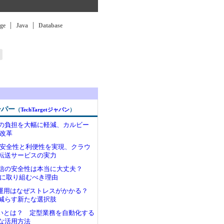
ge
Java
Database
ーパー
（
TechTargetジャパン
）
の負担を大幅に軽減、カルビー
理改革
わる安全性と利便性を実現、クラウ
転送サービスの実力
受信の安全性は本当に大丈夫？
Pに取り組むべき理由
の運用はなぜストレスがかかる？
減らす新たな選択肢
の違いとは？ 定型業務を自動化する
な活用方法