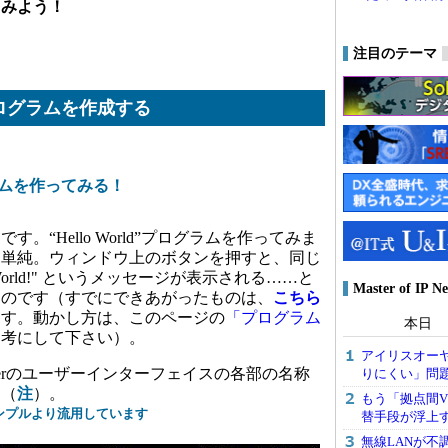
てみよう！
注目のテーマ
ログラムを作成する
ムを作ってみる！
“Hello World”プログラムを作ってみま
て単純。ウィンドウ上のボタンを押すと、同じ
 World!" というメッセージが表示される……と
Master of I
ものです（すでにできあがったものは、
こちら
ます。動かし方は、このページの
「プログラム
本日
参考にして下さい）。
アイリスオーヤ
derのユーザーインターフェイスの各部の名称
りにくい」問
す（
注
）。
もう「拠点間V
のサンプルより流用しています
替手段が浮上
無線LANが不