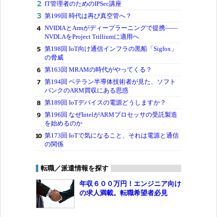
IT管理者のためのIPSec講座
第199回 時代は再び真空管へ？
NVIDIAとArmがディープラーニングで提携――
NVDLAをProject Trilliumに適用へ
第198回 IoT向け通信インフラの黒船「Sigfox」
の脅威
第163回 MRAMの時代がやってくる？
第194回 ベテラン半導体技術者が見た、ソフト
バンクのARM買収にある思惑
第189回 IoTデバイスの電源どうしますか？
第196回 なぜIntelがARMプロセッサの受託製造
を始めるのか
第173回 IoTで気になること、それは電源と通信
の関係
転職／派遣情報を探す
年収６００万円！エンジニア向け
の求人満載。転職希望者必見