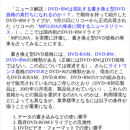
「ニュース解説：
DVD+RWは混乱する書き換え型DVD
規格の真打ちになれるのか！？
」で期待を持って紹介した
DVD+RWドライブが、9月25日にリコーから正式出荷され
た（リコーの「
MP5120Aの発表に関するニュースリリー
ス
」）。ここでは国内初のDVD+RWドライブ
「MP5120A」を実際に評価し、書き換え型DVD規格の将
来を占ってみることにする。
書き換え型DVD規格には、
DVD-RAM
、
DVD-RW
、
DVD+RW
の3種類がある（正確にはDVD+RWはDVD規格
ではない。この点については後述する）。さらに
ライトワ
ンス
規格の
DVD-R
とDVD+Rの2種類があり、現在のとこ
ろDVD-R/RAM、DVD-R/RW、DVD+RWの3つの組み合わ
せで販売されているのはご存じのとおり（DVD+R対応製
品は、2001年12月現在、製品化されていない）。これらの
規格からどの製品を選択するのがいいのかは、利用環境な
どによっても異なるが、業界標準となるには以下の条件が
揃うことが重要になる。
データの書き込みなどの使い勝手
既存DVD-ROMドライブとの互換性
DVDビデオ・フォーマットでの使い勝手