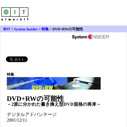
＠IT
>
System Insider
>
特集
> DVD+RWの可能性
特集
DVD+RWの可能性
－2派に分かれた書き換え型DVD規格の将来－
デジタルアドバンテージ
2001/12/11