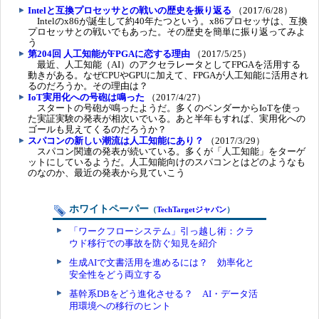
Intelと互換プロセッサとの戦いの歴史を振り返る
（2017/6/28）
Intelのx86が誕生して約40年たつという。x86プロセッサは、互換
プロセッサとの戦いでもあった。その歴史を簡単に振り返ってみよ
う
第204回 人工知能がFPGAに恋する理由
（2017/5/25）
最近、人工知能（AI）のアクセラレータとしてFPGAを活用する
動きがある。なぜCPUやGPUに加えて、FPGAが人工知能に活用され
るのだろうか。その理由は？
IoT実用化への号砲は鳴った
（2017/4/27）
スタートの号砲が鳴ったようだ。多くのベンダーからIoTを使っ
た実証実験の発表が相次いでいる。あと半年もすれば、実用化への
ゴールも見えてくるのだろうか？
スパコンの新しい潮流は人工知能にあり？
（2017/3/29）
スパコン関連の発表が続いている。多くが「人工知能」をターゲ
ットにしているようだ。人工知能向けのスパコンとはどのようなも
のなのか、最近の発表から見ていこう
ホワイトペーパー
（
TechTargetジャパン
）
「ワークフローシステム」引っ越し術：クラ
ウド移行での事故を防ぐ知見を紹介
生成AIで文書活用を進めるには？ 効率化と
安全性をどう両立する
基幹系DBをどう進化させる？ AI・データ活
用環境への移行のヒント