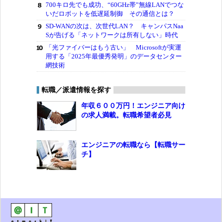
700キロ先でも成功、“60GHz帯”無線LANでつな
いだロボットを低遅延制御 その通信とは？
SD-WANの次は、次世代LAN？ キャンパスNaa
Sが告げる「ネットワークは所有しない」時代
「光ファイバーはもう古い」 Microsoftが実運
用する「2025年最優秀発明」のデータセンター
網技術
転職／派遣情報を探す
年収６００万円！エンジニア向け
の求人満載。転職希望者必見
エンジニアの転職なら【転職サー
チ】