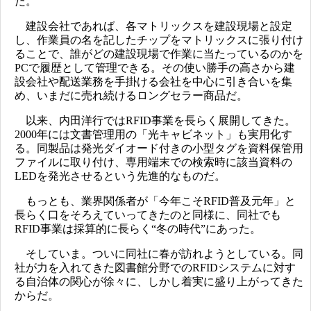
だ。
建設会社であれば、各マトリックスを建設現場と設定
し、作業員の名を記したチップをマトリックスに張り付け
ることで、誰がどの建設現場で作業に当たっているのかを
PCで履歴として管理できる。その使い勝手の高さから建
設会社や配送業務を手掛ける会社を中心に引き合いを集
め、いまだに売れ続けるロングセラー商品だ。
以来、内田洋行ではRFID事業を長らく展開してきた。
2000年には文書管理用の「光キャビネット」も実用化す
る。同製品は発光ダイオード付きの小型タグを資料保管用
ファイルに取り付け、専用端末での検索時に該当資料の
LEDを発光させるという先進的なものだ。
もっとも、業界関係者が「今年こそRFID普及元年」と
長らく口をそろえていってきたのと同様に、同社でも
RFID事業は採算的に長らく“冬の時代”にあった。
そしていま。ついに同社に春が訪れようとしている。同
社が力を入れてきた図書館分野でのRFIDシステムに対す
る自治体の関心が徐々に、しかし着実に盛り上がってきた
からだ。