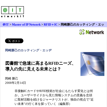
＠IT
>
Master of IP Network
>
RFID＋IC
>
岡崎勝己のカッティング・エッ
ヂ（2）
岡崎勝己のカッティング・エッヂ
図書館で急速に高まるRFIDニーズ、
導入の先に見える未来とは？
岡崎 勝己
2008年2月14日
非接触ICカードやRFID技術が社会にもたらす変化とは何
か。ユーザーサイドから見た情報システムの意義を念頭
に取材活動を続けるジャーナリストが、独自の視点で“近
い未来”の行く末を探っていく（編集部）