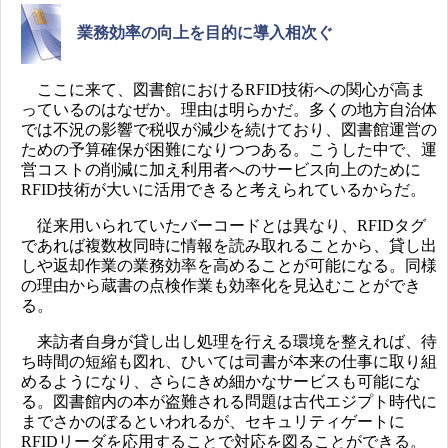
業務効率の向上を目的に導入相次ぐ
ここに来て、図書館におけるRFID技術への関心が高ま
っているのはなぜか。理由は明らかだ。多くの地方自治体
では不況の影響で税収が減少を続けており、図書館運営の
ための予算確保が困難になりつつある。こうした中で、運
営コストの削減に加え利用者へのサービス向上のために
RFID技術が大いに活用できると考えられているからだ。
従来用いられていたバーコードとは異なり、RFIDタグ
であれば複数枚同時に情報を読み取れることから、貸し出
しや返却作業の業務効率を高めることが可能になる。同様
の理由から蔵書の点検作業も効率化を見込むことができ
る。
来訪者自身が貸し出し処理を行える環境を整えれば、待
ち時間の短縮も図れ、ひいては司書が本来の仕事に取り組
めるようになり、さらにきめ細かなサービスも可能にな
る。図書館内の本が盗難される問題は古代エジプト時代に
までさかのぼるといわれるが、セキュリティゲートに
RFIDリーダを応用することで対応を図ることができる。