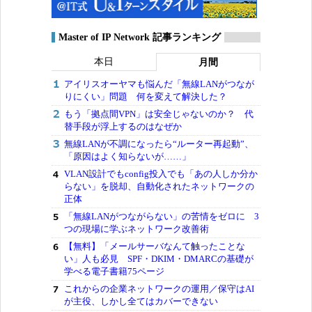
Master of IP Network 記事ランキング
本日
月間
アイリスオーヤマも悩んだ「無線LANがつなが
りにくい」問題 何を変えて解決した？
もう「拠点間VPN」は安全じゃないのか？ 代
替手段が浮上するのはなぜか
無線LANが不調になったら“ルーター再起動”、
「原因はよく知らないが……」
VLAN設計でもconfig投入でも「あの人しか分か
らない」を脱却、自動化されたネットワークの
正体
「無線LANがつながらない」の苦情をゼロに 3
つの現場に学ぶネットワーク改善術
【無料】「メールサーバなんて触ったことな
い」人も必見 SPF・DKIM・DMARCの基礎が
学べる電子書籍75ページ
これからの企業ネットワークの運用／保守はAI
が主役、しかし全てはカバーできない