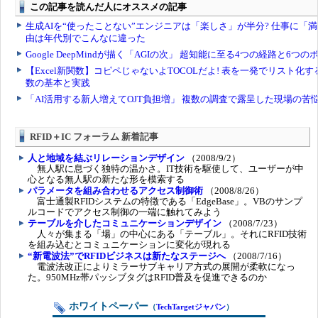
RFID＋IC フォーラム 新着記事
人と地域を結ぶリレーションデザイン
（2008/9/2）
無人駅に息づく独特の温かさ。IT技術を駆使して、ユーザーが中
心となる無人駅の新たな形を模索する
パラメータを組み合わせるアクセス制御術
（2008/8/26）
富士通製RFIDシステムの特徴である「EdgeBase」。VBのサンプ
ルコードでアクセス制御の一端に触れてみよう
テーブルを介したコミュニケーションデザイン
（2008/7/23）
人々が集まる「場」の中心にある「テーブル」。それにRFID技術
を組み込むとコミュニケーションに変化が現れる
“新電波法”でRFIDビジネスは新たなステージへ
（2008/7/16）
電波法改正によりミラーサブキャリア方式の展開が柔軟になっ
た。950MHz帯パッシブタグはRFID普及を促進できるのか
ホワイトペーパー
（
TechTargetジャパン
）