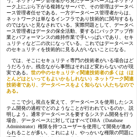
う。ネットワーク管理者から見たデータベースはネットワ
ーク上にぶら下がる複雑なサーバで、その管理はデータベ
ース管理者任せである。一方データベース管理者からは、
ネットワークは単なるインフラであり技術的に関与するも
のではないと見なされている。実際問題として、データベ
ース管理者はデータの保全活動、要するにバックアップ作
業とパフォーマンスの維持作業で手いっぱいであり、セキ
ュリティなど二の次になっている。これではデータベース
のセキュリティを技術的に見る人がいないことになる。
では、そこにセキュリティ専門の技術者がいる場合はど
うだろうか。残念ながら事態はそれほど変わらないのが現
実である。
世の中のセキュリティ関連技術者の多くは（ほ
とんどはといってもよいかもしれない）ネットワーク関連
技術者であり、データベースをよく知らない人たちなので
ある。
ここで少し視点を変えて、データベースを使用したシス
テム開発の過程でどのようなことが行われているのか、説
明しよう。通常データベースを要するシステム開発を行う
場合、データベースに対してはすべてDBA（Database
Administrator）権限を持つユーザーを使用して開発が進め
られることが多い。これにより、やっかいな権限の問題に