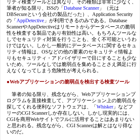
リティ検査ツールとは異なり、その種類は非常に少なく、
筆者が知る限り、ISSの「
Database Scanner
」（元は
DBSecureという会社の製品だった）、Application Security
の「
AppDetective
」が利用できるのみである。Database
ScannerやAppDetectiveはリモートからデータベースの脆弱
性を検査する製品であり有効性は高い。もちろんツールな
しでセキュリティ対策を行うことも、全く不可能というわ
けではない。しかし一般的にデータベースに関するセキュ
リティ情報は、OSなどの他の要素のセキュリティ情報よ
りもセキュリティ・アドバイザリーで目にすることも少な
いため、ツールなしでは脆弱点を集めることさえ満足に行
えなくなってしまう危険性が考えられる。
●
Webアプリケーションの脆弱点を検出する検査ツール
筆者の知る限り、残念ながら、Webアプリケーションプ
ログラムを直接検査して、アプリケーション上の脆弱点を
探してくれる便利なソフトウェアは、「
Whisker
」などフ
リーのCGI Scannerしか存在しない。しかし現実的には、
CGIを商用Webサイトでフルに活用することはあまりない
と思われる。残念ながら、CGI Scannerは解とはなり得な
いのだ。