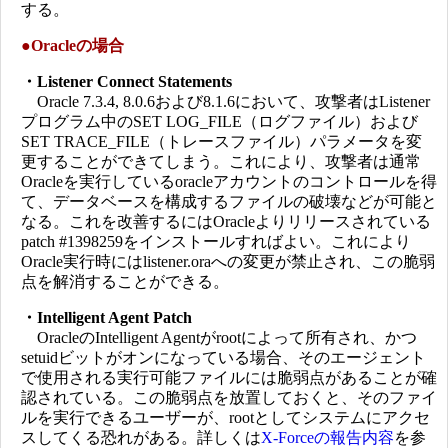
する。
●
Oracleの場合
・Listener Connect Statements
Oracle 7.3.4, 8.0.6および8.1.6において、攻撃者はListener
プログラム中のSET LOG_FILE（ログファイル）および
SET TRACE_FILE（トレースファイル）パラメータを変
更することができてしまう。これにより、攻撃者は通常
Oracleを実行しているoracleアカウントのコントロールを得
て、データベースを構成するファイルの破壊などが可能と
なる。これを改善するにはOracleよりリリースされている
patch #1398259をインストールすればよい。これにより
Oracle実行時にはlistener.oraへの変更が禁止され、この脆弱
点を解消することができる。
・Intelligent Agent Patch
OracleのIntelligent Agentがrootによって所有され、かつ
setuidビットがオンになっている場合、そのエージェント
で使用される実行可能ファイルには脆弱点があることが確
認されている。この脆弱点を放置しておくと、そのファイ
ルを実行できるユーザーが、rootとしてシステムにアクセ
スしてくる恐れがある。詳しくは
X-Forceの報告内容
を参