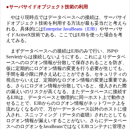
●サーバサイドオブジェクト技術の利用
やはり現時点ではデータベースへの接続は、サーバサイ
ドオブジェクト技術を利用する方法が最も妥当だと考えら
れる。具体的には
Enterprise JavaBeans（EJB）
やサーバサ
イドActiveX技術である。ここではEJBを使った場合を考
えてみる。
まずデータベースへの接続はEJBのみで行い、JSPや
Servletからは接続しないようにする。これによりデータベ
ースへのログオン情報が分散して保存されることを防ぎ、
仮に定期的にログオン情報の変更を行う必要が生じても、
手間を最小限に押さえ込むことができる。セキュリティの
視点からいえば、定期的なログオン情報の変更は重要であ
る。さらにログオン情報が分散していると、侵入された際
の漏えいのリスクが高くなる。またデータベースに接続す
るEJBは、データベースと物理的に同一ホスト上で動作さ
せることで、EJBからのログオン情報がネットワーク上を
流れなくなるので、万が一データベース以外のホストに侵
入され、スニッフィング（データの盗聴）されたとしても
ログオン情報が漏えいすることがない。さらにデータベー
スへのログオンをJavaBeansではなくEJBコンテナに管理さ