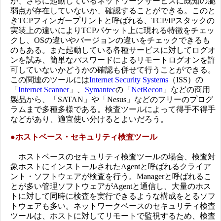
か、さらに起動しているネットワークサービスに既知の脆
弱点が存在していないか、確認することができる。このと
きTCPフィンガープリントと呼ばれる、TCP/IPスタックの
実装上の違いによりTCPパケット上に現れる特徴をチェッ
クし、OSの違いやバージョンの違いをチェックできるも
のもある。また起動している各種サービスに対してログオ
ンを試み、簡単なパスワードによるリモートログオンを許
可していないかどうかの確認も併せて行うことができる。
この関連のツールには
Internet Security Systems
（ISS）の
「
Internet Scanner
」、
Symantec
の「
NetRecon
」などの商用
製品から、「SATAN」や「Nesus」などのフリーのプログ
ラムまで多種多様である。検査ツールによって得手不得手
などがあり、適宜使い分けるとよいだろう。
●
ホストベース・セキュリティ検査ツール
ホストベースのセキュリティ検査ツールの場合、検査対
象ホストにインストールされたAgentと呼ばれるクライア
ント・ソフトウェアが検査を行う。Managerと呼ばれるこ
とが多い管理ソフトウェアがAgentと通信し、大量のホス
トに対して同時に検査を実行できるような構成をとるソフ
トウェアも多い。ネットワークベースのセキュリティ検査
ツールは、ホストに対してリモートで監視するため、検査