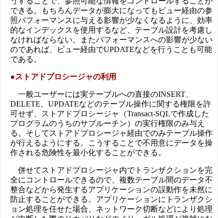
うすることで、参照可能な情報をコントロールすることが
できる。もちろんデータが膨大になってもビュー経由の参
照パフォーマンスに与える影響が少なくなるように、効率
的なインデックスを使用するなど、テーブル設計を考慮し
なければならない。またパフォーマンスへの影響が少ない
のであれば、ビュー経由でUPDATEなどを行うことも可能
である。
●ストアドプロシージャの利用
一般ユーザーには実テーブルへの直接のINSERT、
DELETE、UPDATEなどのテーブル操作に関する権限を許
可せず、ストアドプロシージャ（Transact-SQLで作成した
プログラムのうちのサブルーチン）の実行権限のみ与え
る。そしてストアドプロシージャ経由でのみテーブル操作
が行えるようにする。こうすることで不用意にデータを操
作される危険性を最小化することができる。
併せてストアドプロシージャ内でトランザクションを完
全にコントロールできるので、複数テーブル間のデータ不
整合などから発生するアプリケーションの誤動作を未然に
防止することができる。アプリケーションにトランザクシ
ョン処理を任せた場合、ネットワーク切断などにより処理