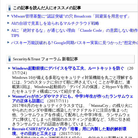
Security&Trust フォーラム 新着記事
Windows起動前後にデバイスを守る工夫、ルートキットを防ぐ
（20
17/7/24）
Windows 10が備える多彩なセキュリティ対策機能を丸ごと理解する
には、5つのスタックに分けて順に押さえていくことが早道だ。連
載第1回は、Windows起動前の「デバイスの保護」とHyper-Vを用い
たセキュリティ構成について紹介する。
WannaCryがホンダやマクドにも。中学3年生が作ったランサムウェ
アの正体も話題に
（2017/7/11）
2017年6月のセキュリティクラスタでは、「WannaCry」の残り火に
やられたホンダや亜種に感染したマクドナルドに注目が集まった
他、ランサムウェアを作成して配布した中学3年生、ランサムウェ
アに降伏してしまった韓国のホスティング企業など、5月に引き続
きランサムウェアの話題が席巻していました。
Recruit-CSIRTがマルウェアの「培養」用に内製した動的解析環
境、その目的と工夫とは
（2017/7/10）