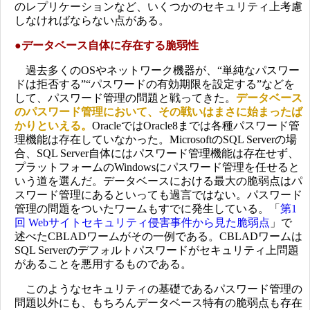
のレプリケーションなど、いくつかのセキュリティ上考慮
しなければならない点がある。
●
データベース自体に存在する脆弱性
過去多くのOSやネットワーク機器が、“単純なパスワー
ドは拒否する”“パスワードの有効期限を設定する”などを
して、パスワード管理の問題と戦ってきた。
データベース
のパスワード管理において、その戦いはまさに始まったば
かりといえる。
OracleではOracle8までは各種パスワード管
理機能は存在していなかった。MicrosoftのSQL Serverの場
合、SQL Server自体にはパスワード管理機能は存在せず、
プラットフォームのWindowsにパスワード管理を任せると
いう道を選んだ。データベースにおける最大の脆弱点はパ
スワード管理にあるといっても過言ではない。パスワード
管理の問題をついたワームもすでに発生している。「
第1
回 Webサイトセキュリティ侵害事件から見た脆弱点
」で
述べたCBLADワームがその一例である。CBLADワームは
SQL Serverのデフォルトパスワードがセキュリティ上問題
があることを悪用するものである。
このようなセキュリティの基礎であるパスワード管理の
問題以外にも、もちろんデータベース特有の脆弱点も存在