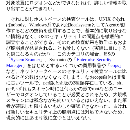
対象装置にログオンなどができなければ、詳しい情報を取
り出すことができない。
それに対しホストベースの検査ツールは、UNIXであれ
ばnobody、Windows系であればlocalsystemとしてAgentが動
作するなどの技術を使用することで、基本的に取り出せな
い情報はなく、OSのセキュリティ上の問題点を徹底的に
調査することができる。そのため検査結果も数千にもおよ
び脆弱点が発見されることも珍しくない（実際に目にする
と嫌になるものだが）。このカテゴリの場合、ISSの
「
System Scanner
」、Symantecの「
Enterprise Security
Manager
」をはじめとするいくつかの商用製品や「
cops」
など、ネットワークベースのセキュリティ検査ツールに比
べるとその数は少なくなってしまう。なおcops自体は非常
に古いツールで、perl版とsh版の2種類存在している。sh、
perlいずれもスキャン時には何らかの形でrootなどのユー
ザーでログオンしていることが必要とされるため、大規模
スキャンには残念ながら向いているとはいえない。また筆
者が確認した限り古いものしか確認できなかった。古けれ
ば新しいセキュリティ上の脆弱点には対応できないため、
現実的にはあまり役に立つとはいえない。