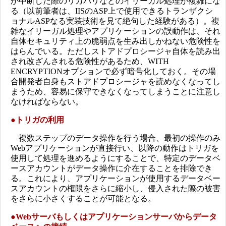
が中断した際のリカバリなどのイリーガル処理が複雑にな
る（以前筆者は、IISのASP上で使用できるトランザクシ
ョナルASPなる実装技術を見て絶句した経験がある）。複
雑なイリーガル処理やアプリケーションの誤動作は、それ
自体セキュリティ上の脆弱点を生み出しかねない危険性を
はらんでいる。ただしストアドプロシージャ自体を読み出
され改ざんされる危険性があるため、WITH
ENCRYPTIONオプションで必ず暗号化しておく。その場
合開発者自身もストアドプロシージャを読めなくなってし
まうため、容易に保守できなくなってしまうことに注意し
なければならない。
●トリガの利用
複数ステップのデータ操作を行う場合、最初の操作のみ
Webアプリケーションが直接行い、以降の動作はトリガを
使用して処理を進めるようにすることで、特定のデータベ
ースアカウントがデータ操作に介在することを排除でき
る。これにより、アプリケーションが使用するデータベー
スアカウントの権限をさらに縮小し、侵入された際の被害
をさらに小さくすることが可能となる。
●Webサーバもしくはアプリケーションサーバからデータ