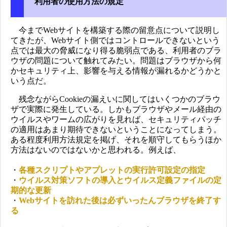
利用者の使用方法の規定
今までWebサイトを構築する際の留意点について説明し
てきたが、Webサイト側ではコントロールできないという
点では最大の脅威になり得る脆弱点である、利用者のブラ
ウザの問題について触れてみたい。問題はブラウザから何
かセキュリティ上、影響を与える情報が漏れるかどうかと
いう点だ。
残念ながらCookieの漏えいに関してはいくつかのブラウ
ザで実際に発生している。しかもブラウザやメール経由の
ウイルスやワームの広がりを見れば、セキュリティパッチ
の適用はあまり期待できないということになってしまう。
ある程度利用方法規定を掲げ、それを順守してもらうほか
方法はないのではないかと思われる。例えば、
・
各種スクリプトやアプレットの実行許可設定の指定
・
ウイルス対策ソフトの導入とウイルス定義ファイルの定
期的な更新
・
Webサイトを訪れた後は必ずいったんブラウザを終了す
る