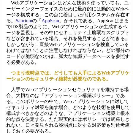
Webアプリケーションはどんな技術を使っていても、ユ
ーザーインターフェイスのために最終的には動的なWebペ
ージを構成する。この点に着目した商用システムが存在す
る。
Sanctum
の「
AppScan
」がそれである。AppScanはまる
でIDS製品のように、Webアプリケーションが生成するペ
ージを監視し、その中にセキュリティ上脆弱なスクリプト
などが含まれている場合、それを発見することができる。
しかしながら、直接Webアプリケーションを検査している
わけではないことに注意しなければならない。どの部分の
コードが脆弱なのかは、膨大な知識データベースを参照す
る必要がある。
つまり現時点では、どうしても人手によるWebアプリケ
ーションのセキュリティ維持が必要なのである。
人手でWebアプリケーションセキュリティを維持する場
合、大切なのは「アプリケーション構築ポリシー」であ
る。このポリシーの中で、Webアプリケーションに対して
セキュリティ対策を施す場合、どのような技術を使用して
構成すべきかなどのような、アプリケーション構築上根本
的な点を決定する。ただ現実的にはポリシーでは網羅しき
れない、日々発見される脆弱点に対する対応策も別途考慮
しておく必要がある。