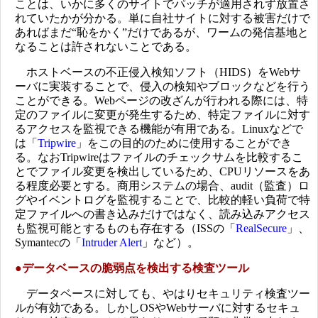
ことは、いかに多くのサイトでパッチが適用されず放置さ
れていたかが分かる。単に自社サイトに対する被害だけで
あればまだ“恥をかく”だけであるが、ワームの発信基地と
なることは許されないことである。
ホストベースの不正侵入検知ソフト（HIDS）をWebサ
ーバに実装することで、侵入の検知やブロックなどを行う
ことができる。Webページの改ざんが行われる際には、特
定のファイルに変更が発生するため、特定ファイルに対す
るアクセスを監視できる機能が有用である。Linuxなどで
は「
Tripwire
」をこの目的のために使用することができ
る。なおTripwireはファイルのチェックサムを比較するこ
とでファイル変更を検出しているため、CPUリソースをあ
る程度必要とする。商用システムの場合、audit（監査）ロ
グやイベントログを監視することで、比較的軽い負荷で特
定ファイルへの書き込みだけではなく、読み込みアクセス
も監視可能とするものも存在する（ISSの「
RealSecure
」、
Symantecの「
Intruder Alert
」など）。
●
データベースの脆弱点を検出する検査ツール
データベースに対しても、やはりセキュリティ検査ツー
ルが有効である。しかしOSやWebサーバに対するセキュ