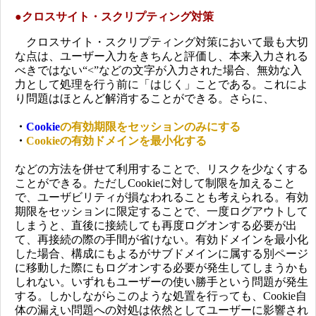
●クロスサイト・スクリプティング対策
クロスサイト・スクリプティング対策において最も大切
な点は、ユーザー入力をきちんと評価し、本来入力される
べきではない“<”などの文字が入力された場合、無効な入
力として処理を行う前に「はじく」ことである。これによ
り問題はほとんど解消することができる。さらに、
・
Cookie
の有効期限をセッションのみにする
・
Cookieの有効ドメインを最小化する
などの方法を併せて利用することで、リスクを少なくする
ことができる。ただしCookieに対して制限を加えること
で、ユーザビリティが損なわれることも考えられる。有効
期限をセッションに限定することで、一度ログアウトして
しまうと、直後に接続しても再度ログオンする必要が出
て、再接続の際の手間が省けない。有効ドメインを最小化
した場合、構成にもよるがサブドメインに属する別ページ
に移動した際にもログオンする必要が発生してしまうかも
しれない。いずれもユーザーの使い勝手という問題が発生
する。しかしながらこのような処置を行っても、Cookie自
体の漏えい問題への対処は依然としてユーザーに影響され