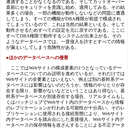
遭遇することがなくなるのである。そしてカットオーバー
直前にセキュリティを意識し始め、適用してみる。その結
果多くの場合、一部の機能が動作しないなどの問題に遭遇
してしまう。すべての機能がDBA権限が前提で構成され
てしまっているので、これは当然の結果といえる。そして
動作させるためすべての設定を元に戻すのである。ここに
すべてDBA権限で動作するシステムが出来上がる。その
ようなデータベースでは、一度侵入を許すとすべての情報
が漏えいしてしまう危険性がある。
●
ほかのデータベースへの侵害
ここではWebサイトの構成要素の1つとなっているデー
タベースについてのみ説明を進めているが、それだけでは
Webサイトの全要素とはいえない、例えば別の基幹系デー
タベースには影響はないのだろうか。情報のやりとりが存
在する限り、影響がないなどということはあり得ない。基
幹系データベースが別途存在する場合、リアルタイムもし
くはバッチジョブでWebサイト内のデータベースから情報
のレプリケーションが行われる可能性が十分高い。そのレ
プリケーションに使用される接続形態により、Webサイト
内データベースを踏み台にした直接侵入、Webサイト内デ
ータベースの保存情報を改ざんすることによる不正データ