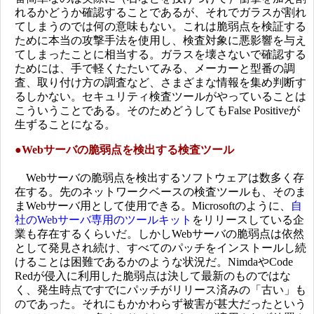
れるかどうか確認することであるが、それでガラスが割れ
てしまうのでは何の意味もない。これは脆弱点を検証する
ために本当の攻撃手法を使用し、検査対象に悪影響を与え
てしまったことに相当する。ガラスを壊さないで確認する
ためには、手で軽くたたいてみる、メーカーと型番の調
査、取り付け方の調査など、さまざまな情報を集め判断す
るしかない。セキュリティ検査ツールがやっていることは
こういうことである。そのためどうしてもFalse Positiveが
生ずることになる。
●
Webサーバの脆弱点を検出する検査ツール
Webサーバの脆弱点を検出するソフトウェアは数多く存
在する。先のネットワークベースの検査ツールも、そのま
まWebサーバ用として使用できる。Microsoftのように、
自
社のWebサーバ専用のツールキット
をリリースしている企
業も存在するくらいだ。しかしWebサーバの脆弱点は依然
として発見され続け、すべてのパッチをインストールし続
けることは困難であるかのような状況だ。NimdaやCode
Redが侵入に利用した脆弱点は決して最新のものではな
く、発生時点ですでにパッチがリリース済みの「古い」も
のであった。それにもかかわらず被害が甚大だったという