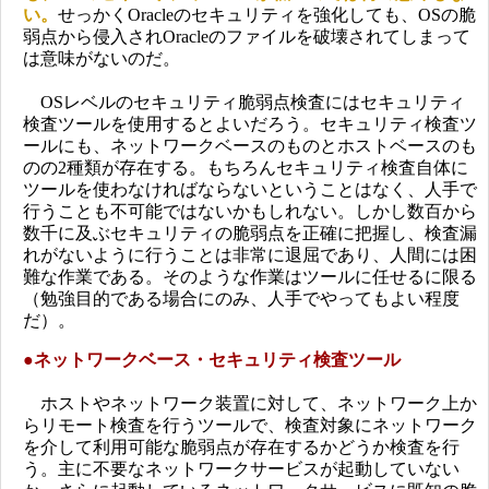
い。
せっかくOracleのセキュリティを強化しても、OSの脆
弱点から侵入されOracleのファイルを破壊されてしまって
は意味がないのだ。
OSレベルのセキュリティ脆弱点検査にはセキュリティ
検査ツールを使用するとよいだろう。セキュリティ検査ツ
ールにも、ネットワークベースのものとホストベースのも
のの2種類が存在する。もちろんセキュリティ検査自体に
ツールを使わなければならないということはなく、人手で
行うことも不可能ではないかもしれない。しかし数百から
数千に及ぶセキュリティの脆弱点を正確に把握し、検査漏
れがないように行うことは非常に退屈であり、人間には困
難な作業である。そのような作業はツールに任せるに限る
（勉強目的である場合にのみ、人手でやってもよい程度
だ）。
●
ネットワークベース・セキュリティ検査ツール
ホストやネットワーク装置に対して、ネットワーク上か
らリモート検査を行うツールで、検査対象にネットワーク
を介して利用可能な脆弱点が存在するかどうか検査を行
う。主に不要なネットワークサービスが起動していない