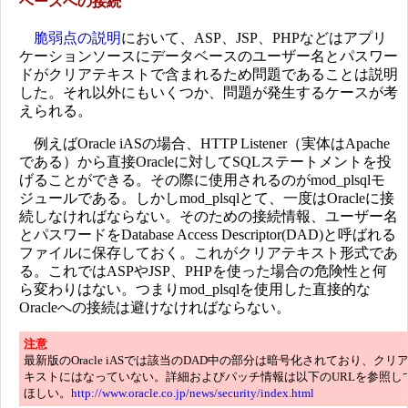
ベースへの接続
脆弱点の説明
において、ASP、JSP、PHPなどはアプリ
ケーションソースにデータベースのユーザー名とパスワー
ドがクリアテキストで含まれるため問題であることは説明
した。それ以外にもいくつか、問題が発生するケースが考
えられる。
例えばOracle iASの場合、HTTP Listener（実体はApache
である）から直接Oracleに対してSQLステートメントを投
げることができる。その際に使用されるのがmod_plsqlモ
ジュールである。しかしmod_plsqlとて、一度はOracleに接
続しなければならない。そのための接続情報、ユーザー名
とパスワードをDatabase Access Descriptor(DAD)と呼ばれる
ファイルに保存しておく。これがクリアテキスト形式であ
る。これではASPやJSP、PHPを使った場合の危険性と何
ら変わりはない。つまりmod_plsqlを使用した直接的な
Oracleへの接続は避けなければならない。
注意
最新版のOracle iASでは該当のDAD中の部分は暗号化されており、クリ
キストにはなっていない。詳細およびパッチ情報は以下のURLを参照し
ほしい。
http://www.oracle.co.jp/news/security/index.html