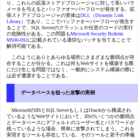
り、これらの拡張ストアドプロシージャに対して長いパラ
メータを与えるとバッファオーバーフローが発生する。拡
張ストアドプロシージャの実体は
DLL（Dynamic Link
Library）
であり、ここでバッファオーバーフローが発生す
ることで、SQL Serverのクラッシュや任意のコードの実行
の危険性がある。この問題も
Microsoft Security Bulletin
MS00-092
に記載されている適切なパッチを当てることで
解消可能である。
このようにありとあらゆる場所にさまざまな脆弱点が存
在することが分かる。これは何もWebサイトを構築する際
にだけ生じる問題ではなく、一般的にシステム構築の際に
は必ず遭遇することである。
データベースを狙った攻撃の実例
MicrosoftのIISとSQL ServerもしくはOracleから構成され
ているようなWebサイトにおいて、IISのいくつかの脆弱点
とデータベースにデフォルトのユーザー名とパスワードが
残っているような場合、簡単に攻撃されてしまう。これを
実現するツールも存在している。そのツールと若干の準備