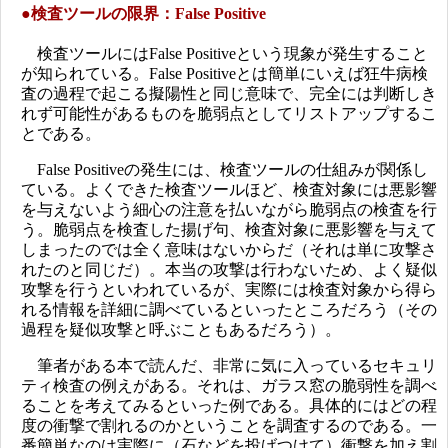
●
検査ツールの限界：False Positive
検査ツールにはFalse Positiveという現象が発生すること
が知られている。False Positiveとは簡単にいえば狂牛病検
査の過程で起こる擬陽性と同じ意味で、完全には判断しき
れず可能性があるものを脆弱点としてリストアップするこ
とである。
False Positiveの発生には、検査ツールの仕組みが関係し
ている。よくできた検査ツールほど、検査対象には悪影響
を与えないよう細心の注意を払いながら脆弱点の検査を行
う。脆弱点を検査した揚げ句、検査対象に悪影響を与えて
しまったのでは全く意味はないからだ（それは単に攻撃さ
れたのと同じだ）。本当の攻撃は行わないため、よく疑似
攻撃を行うといわれているが、実際には検査対象から得ら
れる情報を詳細に調べているといったところだろう（その
過程を疑似攻撃と呼ぶこともあるだろう）。
筆者がある本で読んだ、非常に気に入っているセキュリ
ティ検査の例えがある。それは、ガラス窓の脆弱性を調べ
ることを考えてみるといった例である。具体的にはどの程
度の衝撃で割れるのかということを調査するのである。一
番簡単なのは実際に（石などを投げつけて）衝撃を加え割