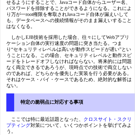
せるようにすることで、Javaコード自体からユーザー名、
パスワードを排除することができるようになる。これによ
り万が一root権限を奪取されJavaコード自体が漏えいして
も、データベースへの接続情報がそのまま漏えいすること
はなくなる。
しかしEJB技術を採用した場合、往々にしてWebアプリ
ケーション自体の実行速度の問題に突き当たる。つま
り“セキュリティレベルは高いが動作スピードが遅い”とい
うことになる。この場合、セキュリティレベルと動作スピ
ードをトレードオフしなければならない。将来的には問題
なく両立できるであろうが、現時点での技術で両立しない
のであれば、どちらかを優先した実装を行う必要がある。
それはケース・バイ・ケースであるため、絶対的な解答は
ない。
特定の脆弱点に対応する事項
ここでは特に最近話題となった、
クロスサイト・スクリ
プティング
対策について、いくつかポイントを挙げてみよ
う。