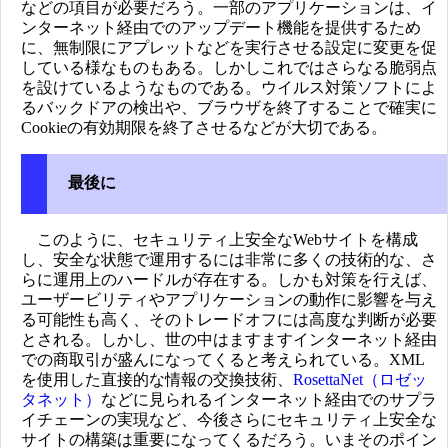
などの項目が必要だろう。一部のアプリケーションは、イ
ンターネット経由でのアップデート機能を提供するため
に、無制限にアプレットなどを実行させる設定に変更を促
している様なものもある。しかしこれではさらなる脆弱点
を設けているようなものである。ウイルス対策ソフトによ
るバックドアの検出や、ブラウザを終了することで確実に
Cookieの有効期限を終了させるなどが大切である。
最後に
このように、セキュリティ上安全なWebサイトを構成
し、安全な状態で運用するには非常に多くの技術的な、さ
らに運用上のハードルが存在する。しかも対策を行えば、
ユーザービリティやアプリケーションの動作に影響を与え
る可能性も高く、そのトレードオフには高度な判断が必要
とされる。しかし、世の中はますますインターネット経由
での商取引が盛んになってくると考えられている。XML
を使用した直接的な情報の交換技術、
RosettaNet（ロゼッ
タネット）
などに見られるインターネット経由でのサプラ
イチェーンの実現など、今後さらにセキュリティ上安全な
サイトの構築は重要になってくるだろう。いまそのポイン