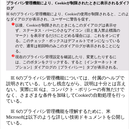
プライバシ管理機能により、Cookieが制限されたときに表示されるダイ
ログ
IE 6のプライバシ管理機能により、Cookieの使用が制限されると、この
なダイアログが表示され、ユーザーに警告を促す。
以後、Cookieが制限されたときにもこのダイアログは表示せ
ず、ステータス・バーに小さなアイコン（目と進入禁止標識の
マーク）を表示するだけにとどめる場合には、これをオンにす
る。このチェック・ボックスはデフォルトでオンになっている
ので、通常は初回時のみこのダイアログが表示されることにな
る。
現在のプライバシ管理設定を確認したり、変更したりするに
は、このボタンをクリックする。すると［インターネット オ
プション］ダイアログの［プライバシー］タブが表示される。
IE 6のプライバシ管理機能については、付属のヘルプで
説明されている。しかし残念ながら、説明は十分とは言え
ない。実際にIE 6は、コンパクト・ポリシーの有無だけで
なく、さまざまな条件を加味してCookieの自動処理を行っ
ている。
IE 6のプライバシ管理機能を理解するために、米
Microsoftは以下のような詳しい技術ドキュメントを公開し
ている。