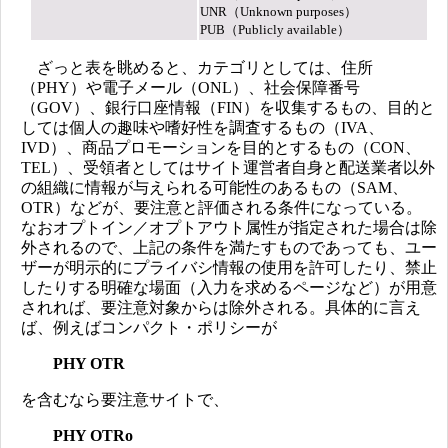
UNR（Unknown purposes）
PUB（Publicly available）
ざっと表を眺めると、カテゴリとしては、住所
（PHY）や電子メール（ONL）、社会保障番号
（GOV）、銀行口座情報（FIN）を収集するもの、目的と
しては個人の趣味や嗜好性を調査するもの（IVA、
IVD）、商品プロモーションを目的とするもの（CON、
TEL）、受領者としてはサイト運営者自身と配送業者以外
の組織に情報が与えられる可能性のあるもの（SAM、
OTR）などが、要注意と評価される条件になっている。
なおオプトイン／オプトアウト属性が指定された場合は除
外されるので、上記の条件を満たすものであっても、ユー
ザーが明示的にプライバシ情報の使用を許可したり、禁止
したりする明確な場面（入力を求めるページなど）が用意
されれば、要注意対象からは除外される。具体的に言え
ば、例えばコンパクト・ポリシーが
PHY OTR
を含むなら要注意サイトで、
PHY OTRo