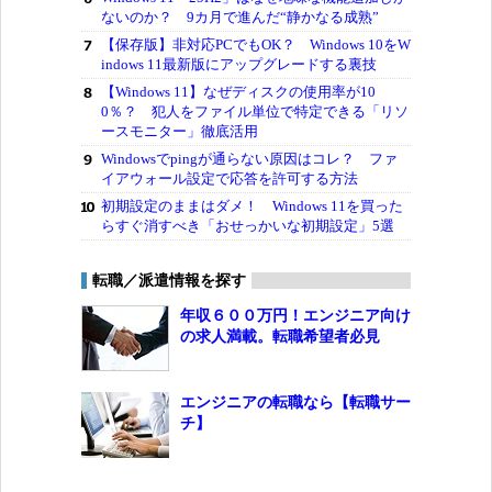
ないのか？ 9カ月で進んだ“静かなる成熟”
【保存版】非対応PCでもOK？ Windows 10をW
indows 11最新版にアップグレードする裏技
【Windows 11】なぜディスクの使用率が10
0％？ 犯人をファイル単位で特定できる「リソ
ースモニター」徹底活用
Windowsでpingが通らない原因はコレ？ ファ
イアウォール設定で応答を許可する方法
初期設定のままはダメ！ Windows 11を買った
らすぐ消すべき「おせっかいな初期設定」5選
転職／派遣情報を探す
年収６００万円！エンジニア向け
の求人満載。転職希望者必見
エンジニアの転職なら【転職サー
チ】