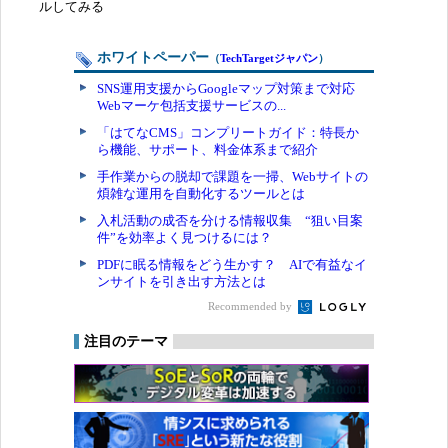
ルしてみる
ホワイトペーパー
（
TechTargetジャパン
）
SNS運用支援からGoogleマップ対策まで対応
Webマーケ包括支援サービスの...
「はてなCMS」コンプリートガイド：特長か
ら機能、サポート、料金体系まで紹介
手作業からの脱却で課題を一掃、Webサイトの
煩雑な運用を自動化するツールとは
入札活動の成否を分ける情報収集 “狙い目案
件”を効率よく見つけるには？
PDFに眠る情報をどう生かす？ AIで有益なイ
ンサイトを引き出す方法とは
Recommended by
注目のテーマ