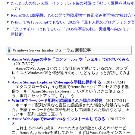
Windows Server Insider フォーラム 新着記事
Azure Web Appsの中を「コンソール」や「シェル」でのぞいてみる
（2017/7/27）
AzureのWeb Appsはどのような仕組みで動いているのか、オンプ
レミスのWindows OSと何が違うのか、などをちょっと探訪してみよ
う
Azure Storage ExplorerでStorageを手軽に操作する
（2017/7/24）
エクスプローラのような感覚でAzure Storageにアクセスできる無
償ツール「Azure Storage Explorer」。いざというときに使えるよ
う、事前にセットアップしておこう
Win 10でキーボード配列が誤認識された場合の対処
（2017/7/21）
キーボード配列が異なる言語に誤認識された場合の対処方法を紹
介。英語キーボードが日本語配列として認識された場合などは、正
しいキー配列に設定し直そう
Azure Web AppsでWordPressをインストールしてみる
（2017/7/2
0）
これまでのIaaSに続き、Azureの大きな特徴といえるPaaSサービ
ス、Azure App Serviceを試してみた！ まずはWordPressをインストー