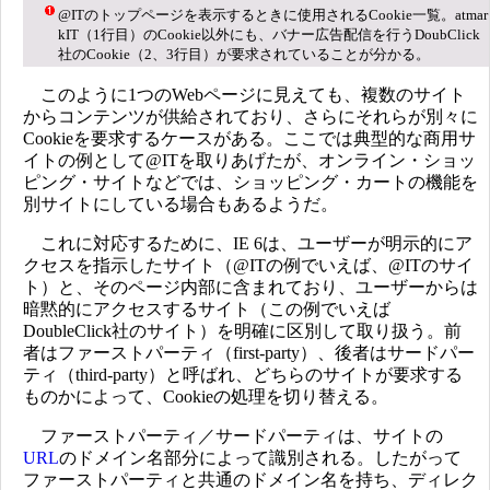
@ITのトップページを表示するときに使用されるCookie一覧。atmar
kIT（1行目）のCookie以外にも、バナー広告配信を行うDoubClick
社のCookie（2、3行目）が要求されていることが分かる。
このように1つのWebページに見えても、複数のサイト
からコンテンツが供給されており、さらにそれらが別々に
Cookieを要求するケースがある。ここでは典型的な商用サ
イトの例として@ITを取りあげたが、オンライン・ショッ
ピング・サイトなどでは、ショッピング・カートの機能を
別サイトにしている場合もあるようだ。
これに対応するために、IE 6は、ユーザーが明示的にア
クセスを指示したサイト（@ITの例でいえば、@ITのサイ
ト）と、そのページ内部に含まれており、ユーザーからは
暗黙的にアクセスするサイト（この例でいえば
DoubleClick社のサイト）を明確に区別して取り扱う。前
者はファーストパーティ（first-party）、後者はサードパー
ティ（third-party）と呼ばれ、どちらのサイトが要求する
ものかによって、Cookieの処理を切り替える。
ファーストパーティ／サードパーティは、サイトの
URL
のドメイン名部分によって識別される。したがって
ファーストパーティと共通のドメイン名を持ち、ディレク