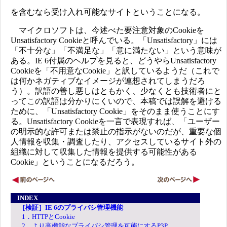
を含むなら受け入れ可能なサイトということになる。
マイクロソフトは、今述べた要注意対象のCookieを
Unsatisfactory Cookieと呼んでいる。「Unsatisfactory」には
「不十分な」「不満足な」「意に満たない」という意味が
ある。IE 6付属のヘルプを見ると、どうやらUnsatisfactory
Cookieを「不用意なCookie」と訳しているようだ（これで
は何かネガティブなイメージが連想されてしまうだろ
う）。訳語の善し悪しはともかく、少なくとも技術者にと
ってこの訳語は分かりにくいので、本稿では誤解を避ける
ために、「Unsatisfactory Cookie」をそのまま使うことにす
る。Unsatisfactory Cookieを一言で表現すれば、「ユーザー
の明示的な許可または禁止の指示がないのだが、重要な個
人情報を収集・調査したり、アクセスしているサイト外の
組織に対して収集した情報を提供する可能性がある
Cookie」ということになるだろう。
INDEX
［検証］IE 6のプライバシ管理機能
1．HTTPとCookie
2．より高機能なプライバシ管理を可能にするP3P