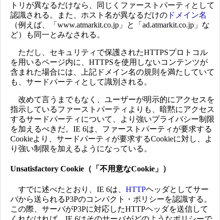
トリが異なるだけなら、同じくファーストパーティとして
認識される。また、ホスト名が異なるだけの
ドメイン名
（例えば、「www.atmarkit.co.jp」と「ad.atmarkit.co.jp」な
ど）も同一とみなされる。
ただし、セキュリティで保護されたHTTPSプロトコル
を用いるページ内に、HTTPSを使用しないコンテンツが
含まれた場合には、上記ドメイン名の規則を満たしていて
も、サードパーティとして識別される。
改めて言うまでもなく、ユーザーが明示的にアクセスを
指示しているファーストパーティよりも、暗黙にアクセス
するサードパーティについて、より強いプライバシー制限
を加えるべきだ。IE 6は、ファーストパーティが要求する
Cookieより、サードパーティが要求するCookieに対し、よ
り強い制限を加えるようになっている。
Unsatisfactory Cookie（「不用意なCookie」）
すでに述べたとおり、IE 6は、
HTTP
ヘッダとしてサー
バから送られるP3Pのコンパクト・ポリシーを認識する。
この際、サーバがP3Pに対応したHTTPヘッダを送信して
くれなければ、IE 6はそのサーバがどのようなポリシーで