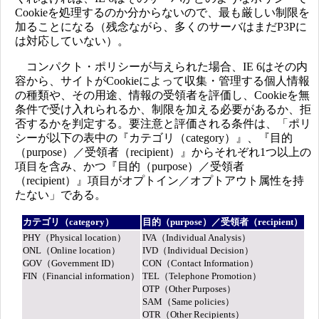
Cookieを処理するのか分からないので、最も厳しい制限を
加ることになる（残念ながら、多くのサーバはまだP3Pに
は対応していない）。
コンパクト・ポリシーが与えられた場合、IE 6はその内
容から、サイトがCookieによって収集・管理する個人情報
の種類や、その用途、情報の受領者を評価し、Cookieを無
条件で受け入れられるか、制限を加える必要があるか、拒
否するかを判定する。要注意と評価される条件は、「ポリ
シーが以下の表中の『カテゴリ（category）』、『目的
（purpose）／受領者（recipient）』からそれぞれ1つ以上の
項目を含み、かつ『目的（purpose）／受領者
（recipient）』項目がオプトイン／オプトアウト属性を持
たない」である。
カテゴリ（category）
目的（purpose）／受領者（recipient）
PHY（Physical location）
IVA（Individual Analysis）
ONL（Online location）
IVD（Individual Decision）
GOV（Government ID）
CON（Contact Information）
FIN（Financial information）
TEL（Telephone Promotion）
OTP（Other Purposes）
SAM（Same policies）
OTR（Other Recipients）