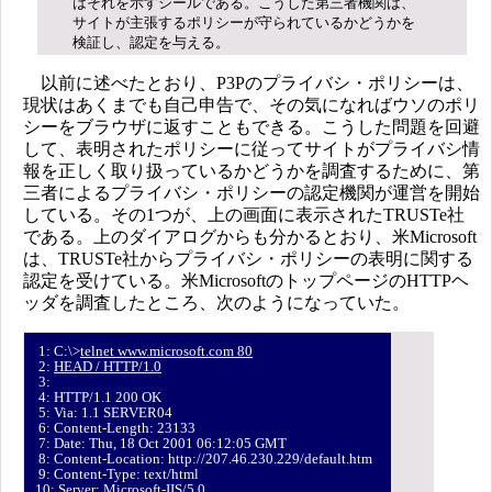
はそれを示すシールである。こうした第三者機関は、
サイトが主張するポリシーが守られているかどうかを
検証し、認定を与える。
以前に述べたとおり、P3Pのプライバシ・ポリシーは、
現状はあくまでも自己申告で、その気になればウソのポリ
シーをブラウザに返すこともできる。こうした問題を回避
して、表明されたポリシーに従ってサイトがプライバシ情
報を正しく取り扱っているかどうかを調査するために、第
三者によるプライバシ・ポリシーの認定機関が運営を開始
している。その1つが、上の画面に表示されたTRUSTe社
である。上のダイアログからも分かるとおり、米Microsoft
は、TRUSTe社からプライバシ・ポリシーの表明に関する
認定を受けている。米MicrosoftのトップページのHTTPヘ
ッダを調査したところ、次のようになっていた。
1: C:\>
telnet www.microsoft.com 80
2:
HEAD / HTTP/1.0
3:
4: HTTP/1.1 200 OK
5: Via: 1.1 SERVER04
6: Content-Length: 23133
7: Date: Thu, 18 Oct 2001 06:12:05 GMT
8: Content-Location: http://207.46.230.229/default.htm
9: Content-Type: text/html
10: Server: Microsoft-IIS/5.0