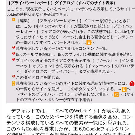
［プライバシー レポート］ダイアログ（すべてのサイト表示）
ここでは、現在表示しているページにコンテンツを表示しているサイト一
ookieの使用状況などを確認できる。
［編集］－［プライバシー レポート］メニューを実行したときに
は、この［すべてのWebサイト］が選択された状態で［プライバシ
ー レポート］ダイアログが表示される。この状態では、Cookieを要
求したサイトだけでなく、ページに含まれる画像などもコンテンツ
の一部としてすべてレポートされる。→
へ
現在表示しているページに含まれるコンテンツ一覧。
IE 6のヘルプを起動し、IE 6のプライバシ機能に関する説明を読む。
プライバシ設定用のダイアログを表示する（［ツール］－［インタ
ーネット オプション］から表示される［インターネットのプロパテ
ィ］ダイアログの［プライバシー］タブが表示される）。
このダイアログを閉じる。
現在表示しているページのサイトに関する詳細な情報するには、
の一覧からサイトを選択し、このボタンをクリックする。→
へ
（サイトのプライバシ・ポリシーが存在しない場合）→
へ（サイ
トのプライバシ・ポリシーが存在する場合）
デフォルトでは、［すべてのWebサイト］が表示対象と
なっている。このためページを構成する画像を含め、コン
テンツを構成しているすべての要素が一覧に列挙される。
このうちCookieを要求したが、IE 6のCookieフィルタリン
グ機能によって何らか制限が行われたサイトだけを表示す