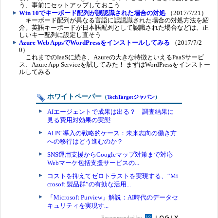
う、事前にセットアップしておこう
Win 10でキーボード配列が誤認識された場合の対処
（2017/7/21）
キーボード配列が異なる言語に誤認識された場合の対処方法を紹
介。英語キーボードが日本語配列として認識された場合などは、正
しいキー配列に設定し直そう
Azure Web AppsでWordPressをインストールしてみる
（2017/7/2
0）
これまでのIaaSに続き、Azureの大きな特徴といえるPaaSサービ
ス、Azure App Serviceを試してみた！ まずはWordPressをインストー
ルしてみる
ホワイトペーパー
（
TechTargetジャパン
）
AIエージェントで成果は出る？ 調査結果に
見る費用対効果の実態
AI PC導入の戦略的ケース：未来志向の働き方
への移行はどう進むのか？
SNS運用支援からGoogleマップ対策まで対応
Webマーケ包括支援サービスの...
コストを抑えてゼロトラストを実現する、“Mi
crosoft 製品群”の有効な活用...
「Microsoft Purview」解説：AI時代のデータセ
キュリティを実現す...
Recommended by