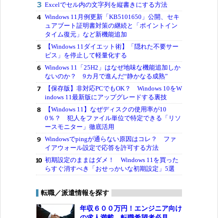
Excelでセル内の文字列を縦書きにする方法
Windows 11月例更新「KB5101650」公開、セキ
ュアブート証明書対策の継続と「ポイントイン
タイム復元」など新機能追加
【Windows 11ダイエット術】「隠れた不要サー
ビス」を停止して軽量化する
Windows 11「25H2」はなぜ地味な機能追加しか
ないのか？ 9カ月で進んだ“静かなる成熟”
【保存版】非対応PCでもOK？ Windows 10をW
indows 11最新版にアップグレードする裏技
【Windows 11】なぜディスクの使用率が10
0％？ 犯人をファイル単位で特定できる「リソ
ースモニター」徹底活用
Windowsでpingが通らない原因はコレ？ ファ
イアウォール設定で応答を許可する方法
初期設定のままはダメ！ Windows 11を買った
らすぐ消すべき「おせっかいな初期設定」5選
転職／派遣情報を探す
年収６００万円！エンジニア向け
の求人満載。転職希望者必見