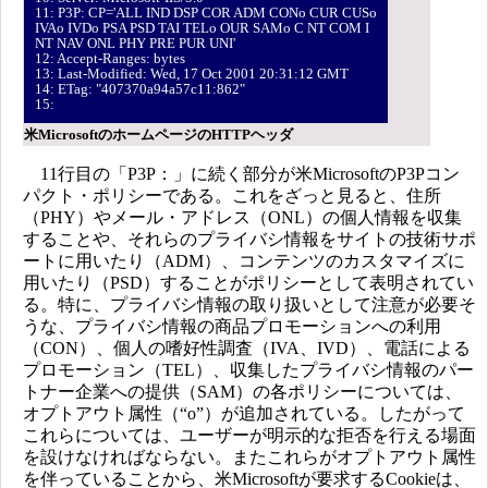
11: P3P: CP='ALL IND DSP COR ADM CONo CUR CUSo
IVAo IVDo PSA PSD TAI TELo OUR SAMo C NT COM I
NT NAV ONL PHY PRE PUR UNI'
12: Accept-Ranges: bytes
13: Last-Modified: Wed, 17 Oct 2001 20:31:12 GMT
14: ETag: "407370a94a57c11:862"
15:
米MicrosoftのホームページのHTTPヘッダ
11行目の「P3P：」に続く部分が米MicrosoftのP3Pコン
パクト・ポリシーである。これをざっと見ると、住所
（PHY）やメール・アドレス（ONL）の個人情報を収集
することや、それらのプライバシ情報をサイトの技術サポ
ートに用いたり（ADM）、コンテンツのカスタマイズに
用いたり（PSD）することがポリシーとして表明されてい
る。特に、プライバシ情報の取り扱いとして注意が必要そ
うな、プライバシ情報の商品プロモーションへの利用
（CON）、個人の嗜好性調査（IVA、IVD）、電話による
プロモーション（TEL）、収集したプライバシ情報のパー
トナー企業への提供（SAM）の各ポリシーについては、
オプトアウト属性（“o”）が追加されている。したがって
これらについては、ユーザーが明示的な拒否を行える場面
を設けなければならない。またこれらがオプトアウト属性
を伴っていることから、米Microsoftが要求するCookieは、