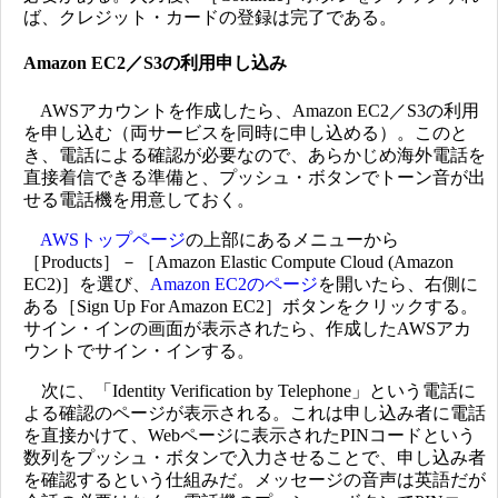
ば、クレジット・カードの登録は完了である。
Amazon EC2／S3の利用申し込み
AWSアカウントを作成したら、Amazon EC2／S3の利用
を申し込む（両サービスを同時に申し込める）。このと
き、電話による確認が必要なので、あらかじめ海外電話を
直接着信できる準備と、プッシュ・ボタンでトーン音が出
せる電話機を用意しておく。
AWSトップページ
の上部にあるメニューから
［Products］－［Amazon Elastic Compute Cloud (Amazon
EC2)］を選び、
Amazon EC2のページ
を開いたら、右側に
ある［Sign Up For Amazon EC2］ボタンをクリックする。
サイン・インの画面が表示されたら、作成したAWSアカ
ウントでサイン・インする。
次に、「Identity Verification by Telephone」という電話に
よる確認のページが表示される。これは申し込み者に電話
を直接かけて、Webページに表示されたPINコードという
数列をプッシュ・ボタンで入力させることで、申し込み者
を確認するという仕組みだ。メッセージの音声は英語だが