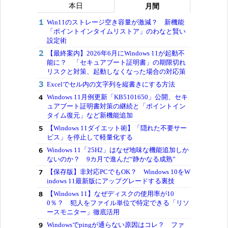
本日
月間
Win11のストレージ空き容量が激減？ 新機能
「ポイントインタイムリストア」のわなと賢い
設定術
【最終案内】2026年6月にWindows 11が起動不
能に？ 「セキュアブート証明書」の期限切れ
リスクと対策、起動しなくなった場合の対応策
Excelでセル内の文字列を縦書きにする方法
Windows 11月例更新「KB5101650」公開、セキ
ュアブート証明書対策の継続と「ポイントイン
タイム復元」など新機能追加
【Windows 11ダイエット術】「隠れた不要サー
ビス」を停止して軽量化する
Windows 11「25H2」はなぜ地味な機能追加しか
ないのか？ 9カ月で進んだ“静かなる成熟”
【保存版】非対応PCでもOK？ Windows 10をW
indows 11最新版にアップグレードする裏技
【Windows 11】なぜディスクの使用率が10
0％？ 犯人をファイル単位で特定できる「リソ
ースモニター」徹底活用
Windowsでpingが通らない原因はコレ？ ファ