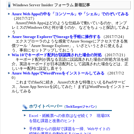
Windows Server Insider フォーラム 新着記事
Azure Web Appsの中を「コンソール」や「シェル」でのぞいてみる
（2017/7/27）
AzureのWeb Appsはどのような仕組みで動いているのか、オンプ
レミスのWindows OSと何が違うのか、などをちょっと探訪してみよ
う
Azure Storage ExplorerでStorageを手軽に操作する
（2017/7/24）
エクスプローラのような感覚でAzure Storageにアクセスできる無
償ツール「Azure Storage Explorer」。いざというときに使えるよ
う、事前にセットアップしておこう
Win 10でキーボード配列が誤認識された場合の対処
（2017/7/21）
キーボード配列が異なる言語に誤認識された場合の対処方法を紹
介。英語キーボードが日本語配列として認識された場合などは、正
しいキー配列に設定し直そう
Azure Web AppsでWordPressをインストールしてみる
（2017/7/2
0）
これまでのIaaSに続き、Azureの大きな特徴といえるPaaSサービ
ス、Azure App Serviceを試してみた！ まずはWordPressをインストー
ルしてみる
ホワイトペーパー
（
TechTargetジャパン
）
Excel・紙帳票への依存はなぜ続く？ 現場DX
を阻む課題と改善のヒント
手作業からの脱却で課題を一掃、Webサイトの
煩雑な運用を自動化するツールとは