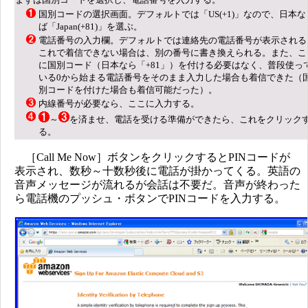
国別コードの選択画面。デフォルトでは「US(+1)」なので、日本な
ば「Japan(+81)」を選ぶ。
電話番号の入力欄。デフォルトでは連絡先の電話番号が表示される
これで着信できない場合は、別の番号に書き換えられる。また、こ
に国別コード（日本なら「+81」）を付ける必要はなく、普段使っ
いる0から始まる電話番号をそのまま入力した場合も着信できた（
別コードを付けた場合も着信可能だった）。
内線番号が必要なら、ここに入力する。
～
を済ませ、電話を受ける準備ができたら、これをクリック
る。
［Call Me Now］ボタンをクリックするとPINコードが
表示され、数秒～十数秒後に電話が掛かってくる。英語の
音声メッセージが流れるが会話は不要だ。音声が終わった
ら電話機のプッシュ・ボタンでPINコードを入力する。