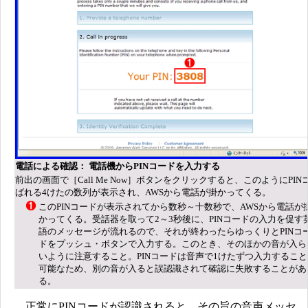
電話による確認： 電話機からPINコードを入力する
前出の画面で［Call Me Now］ボタンをクリックすると、このようにPI
ばれる4けたの数列が表示され、AWSから電話が掛かってくる。
このPINコードが表示されてから数秒～十数秒で、AWSから電話が
かってくる。受話器を取って2～3秒後に、PINコードの入力を促す
語のメッセージが流れるので、それが終わったらゆっくりとPINコ
ドをプッシュ・ボタンで入力する。このとき、そのほかの音が入ら
いように注意すること。PINコードは音声で1けたずつ入力すること
可能なため、別の音が入ると誤認識されて確認に失敗することがあ
る。
正常にPINコードが認識されると、その旨の音声メッセ