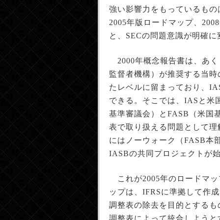
強い影響力をもっているものは
2005年版ロードマップ、2
と、SECの問題意識が明確
2000年概念報告書は、あく
監督者機構）が推奨する当時
たレベルに留まっており、IA
できる。そこでは、IASと米
基準審議会）とFASB（米
表で取り扱える問題として理解
にはノーウォーク（FASB本
IASBの共同プロジェクトが
これが2005年のロードマッ
ップは、IFRSに準拠して作
調整表の除去を目的とするも
調整表によって統合しようと