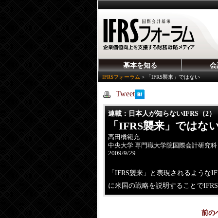
基本を知る
会
IFRSフォーラム
>
「IFRS襲来」ではない
Tweet
連載
：日本人が知らないIFRS（2）
「IFRS襲来」ではな
高田橋範充
中央大学 専門職大学院国際会計研究科
2009/9/29
「IFRS襲来」と表現されるような
に米国の戦略を説明することでIFR
前の