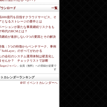
ダウンロード
一覧
高686億円を目指すクラウドサービス、そ
アとなるストレージの要件とは
ベーションが新たな事業継続リスクをも
す時代のBCMとは？
事業継続が進捗しない3つの要因とその解決
特集：5つの特徴からベンチマーク、事例
SoftLayer」のすべてがわかる
たの会社のシステム運用体制は硬直化し
ませんか？ チェックリストで診断
hTargetジャパン
」会員（無料）への登録が必要で
す
ントカレンダーランキング
＠IT イベントカレンダーへ