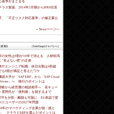
応基準がまとまる
テラス製薬、2014年3月期からIFRS任意
庁、「不正リスク対応基準」の修正案公
»
Newsページへ
IFRS
（TechTargetジャパンへ）
業界の女性は9割が10年で消える 人材枯渇
く“見えない壁”の正体
験ITエンジニア転職、休日出勤は4割超
でも8割が満足と答えたワケ
器大手が「SAP ERP」から「SAP Cloud
 Private」へ 移行のポイントは
未経験から経営層の相談相手へ 花キュー
ト星野氏が「便利屋」を脱するまで
P保守を分割・離脱も可能に EU承認で変
ECCユーザーの2027年問題
70年のマーケティング企業が脱「紙と
cel」 クラウドERPを選んだポイントは