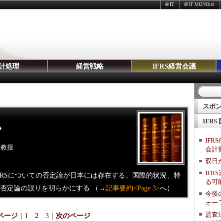
＠IT
＠IT MONOist
計処理
経営戦略
IFRS経営会議
スポ
IFRS
い
IF
 教授
会計
双日が
IF
IFRSについての否定論が日本には存在する。国際的状況、特
る可
S否定論の誤りを明らかにする （→
記事要約<Page 3>
へ）
今後
ォー
監査
ページ
｜
1
2
3
｜
次のページ