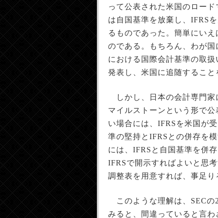
って公表された米国のロード
は自国基準を放棄し、IFR
るものであった。簡単にいえ
のである。もちろん、わが国に
における国際会計基準の取扱
発表し、米国に追随すること
しかし、日本の会計専門家に
マイルストーンという形で公
い場合には、IFRSを米国
準の堅持とIFRSとの併存
には、IFRSと自国基準を
IFRSで開示すればよいと思
調整表を用意すれば、事足り
このような理解は、SECの2
みると、間違っていると言わざ