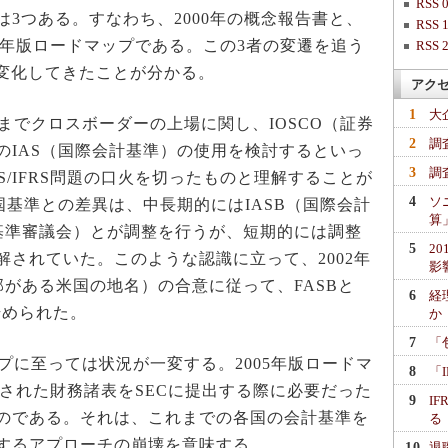
RSS 0
3つある。すなわち、2000年の概念報告書と、
RSS 1
008年版ロードマップである。この3者の変遷を追う
RSS 2
に変化してきたことが分かる。
アク
1
大
までクロスボーダーの上場に関し、IOSCO（証券
2
調
のIAS（国際会計基準）の使用を検討するといっ
3
調
S/IFRS問題の口火を切ったものと理解することが
4
ソ
国基準との差異は、中長期的にはIASB（国際会計
算
国基準審議会）とが調整を行うが、短期的には調整
5
2
されていた。このような認識に立って、2002年
影
部がある米国の地名）の合意に従って、FASBと
6
経
始められた。
か
7
「
プに至っては状況が一変する。2005年版ロードマ
8
「
成された財務諸表をSECに提出する際に必要だった
9
I
のである。それは、これまでの各国の会計基準を
る
するアプローチの崩壊を意味する。
10
退