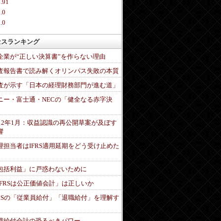
.91
.0
.0
セスランキング
企業が“正しい決算書”を作らない理由
査報告書で読み解くオリンパス失敗の本質
査が示す「日本の経理財務部門が進む道」
ニー・富士通・NECの「健全なる赤字決
」
012年1月：収益認識の再公開草案が及ぼす
響
理担当者はIFRS適用延期をどう受け止めた
包括利益」に戸惑わないために
IFRSは公正価値会計」は正しいか
FRSの「従業員給付」「退職給付」を理解す
職給付会計の恐るべきパワー