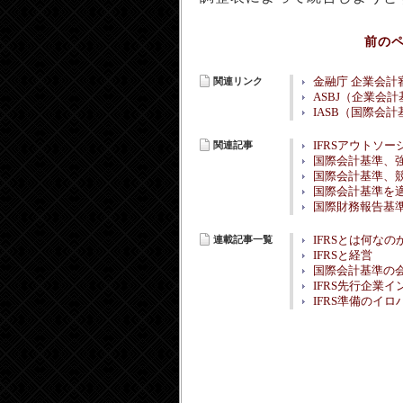
前の
関連リンク
金融庁 企業会計
ASBJ（企業会
IASB（国際会
関連記事
IFRSアウトソ
国際会計基準、強制
国際会計基準、競
国際会計基準を適
国際財務報告基
連載記事一覧
IFRSとは何なの
IFRSと経営
国際会計基準の
IFRS先行企業
IFRS準備のイロ