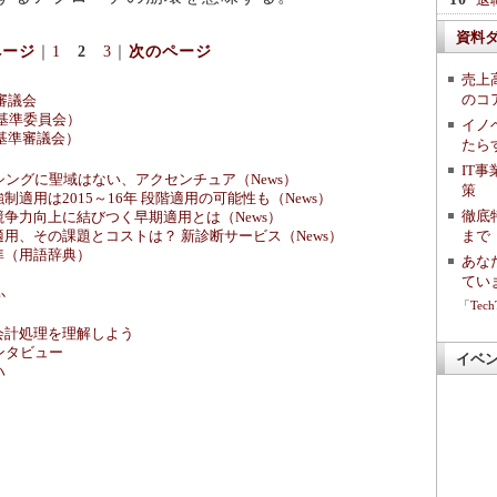
資料
ページ
｜
1
2
3
｜
次のページ
売上
のコ
審議会
計基準委員会）
イノ
計基準審議会）
たら
IT
ーシングに聖域はない、アクセンチュア（News）
策
適用は2015～16年 段階適用の可能性も（News）
徹底
争力向上に結びつく早期適用とは（News）
まで「
用、その課題とコストは？ 新診断サービス（News）
準（用語辞典）
あな
てい
か
「
Tec
会計処理を理解しよう
インタビュー
イベ
ハ