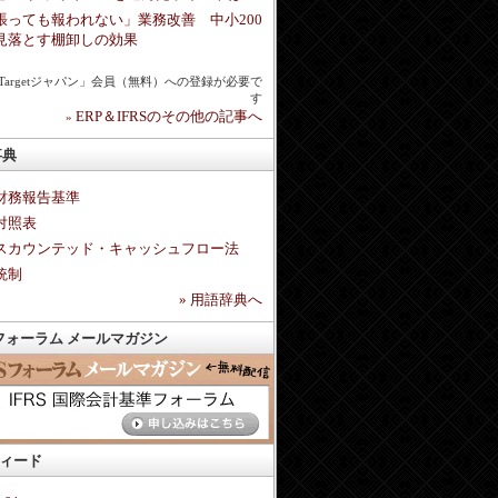
張っても報われない」業務改善 中小200
見落とす棚卸しの効果
chTargetジャパン」会員（無料）への登録が必要で
す
ERP＆IFRSのその他の記事へ
»
事典
財務報告基準
対照表
スカウンテッド・キャッシュフロー法
統制
»
用語辞典へ
Sフォーラム メールマガジン
フィード