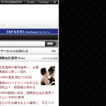
＠IT自分戦略研究所
ITmedia
TechTarget
誠
ERP＆IFRS
(TechTargetジャパンへ)
ンサーからのお知らせ
 国際会計基準 News
5/29 19:34 更新
RS任意適用の要件緩和へ、企業
審議会に新しい流れ
IFRS適用 商社で3社目
RS適用のロードマップが示され
能性は？ 経団連が求める
のIFRS開発に助言、国際的な会計基準フ
ラムにASBJが参加
法人の引き継ぎをより厳密に、不正リス