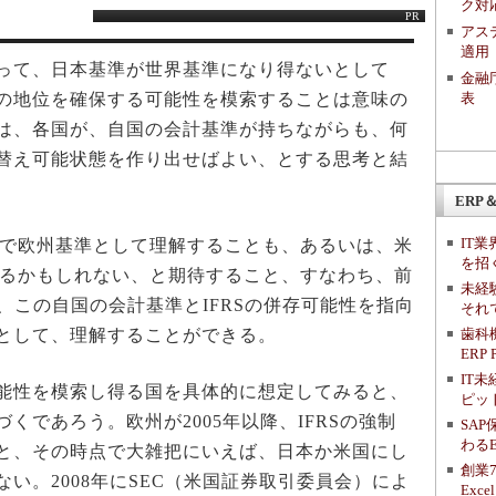
ク対
PR
アス
適用
って、日本基準が世界基準になり得ないとして
金融
表
の地位を確保する可能性を模索することは意味の
は、各国が、自国の会計基準が持ちながらも、何
替え可能状態を作り出せばよい、とする思考と結
ERP＆
IT
まで欧州基準として理解することも、あるいは、米
を招
止するかもしれない、と期待すること、すなわち、前
未経
、この自国の会計基準とIFRSの併存可能性を指向
それ
歯科機
として、理解することができる。
ERP
IT
能性を模索し得る国を具体的に想定してみると、
ピッ
くであろう。欧州が2005年以降、IFRSの強制
SA
わる
と、その時点で大雑把にいえば、日本か米国にし
創業
い。2008年にSEC（米国証券取引委員会）によ
Ex