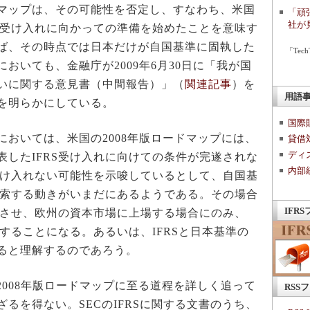
マップは、その可能性を否定し、すなわち、米国
「頑
社が
Sを受け入れに向かっての準備を始めたことを意味す
ば、その時点では日本だけが自国基準に固執した
「Te
おいても、金融庁が2009年6月30日に「我が国
いに関する意見書（中間報告）」（
関連記事
）を
用語
を明らかにしている。
国際
おいては、米国の2008年版ロードマップには、
貸借
ディ
表したIFRS受け入れに向けての条件が完遂されな
内部
が受け入れない可能性を示唆しているとして、自国基
を模索する動きがいまだにあるようである。その場合
IFR
併存させ、欧州の資本市場に上場する場合にのみ、
考することになる。あるいは、IFRSと日本基準の
ると理解するのであろう。
008年版ロードマップに至る道程を詳しく追って
RSS
るを得ない。SECのIFRSに関する文書のうち、